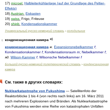
17)
microel.
Halbleiterkühlanlage (auf der Grundlage des Peltier-
Effekts)
18)
Austrian.
Eiskasten
19)
swiss.
Frigo, Friteuse
20)
shipb.
Kondensationskammer
Универсальный русско-немецкий словарь
холодильник
>
конденсационная камера
6
конденсационная камера
ж.
Expansionsnebelkammer
f
;
Kondensationskammer
f
; Kondensationsraum
m
; Nebelkammer
f
;
яд.
Wilson-Kammer
f
; Wilsonsche Nebelkammer
f
Большой русско-немецкий полетехнический словарь
конденсационная
>
камера
См. также в других словарях:
Nuklearkatastrophe von Fukushima
— Satellitenfoto der
Reaktorblöcke 1 bis 4 (von rechts nach links) am 16. März 2011
nach mehreren Explosionen und Bränden. Als Nuklearkatastrophe
von Fukushima werden eine Reihe von katastrophalen Unfällen