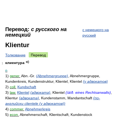
Перевод:
с русского на
с немецкого на
немецкий
русский
Klientur
Толкование
Перевод
клиентура
1
n
1)
gener.
Abn.-Gr.
(Abnehmergruppe)
, Abnehmergruppe,
Kundenkreis, Kundenstruktur, Klientel, Klientel
(у адвокатов)
2)
coll.
Kundschaft
3)
law.
Klientel
(адвоката)
, Klientel
(íàïð. eines Rechtsanwalts)
,
Klientur
(адвоката)
, Kundenstamm, Mandantschaft
(по-
английски clientele (у адвокатов))
4)
commer.
Abnehmerkreis
5)
econ.
Abnehmerschaft, Klientschaft, Kundenstock