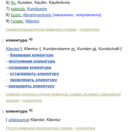
6)
fin.
Kunden, Käufer, Käuferkreis
7)
patents.
Kundsame
8)
busin.
Abnehmerkreis
(заказчики, покупатели)
9)
f.trade.
Klientur
Универсальный русско-немецкий словарь
клиентура
>
клиентура
2
Klientel
f
, Klientur
f
, Kundenstamm
m
, Kunden
pl
, Kundschaft
f
-
биржевая клиентура
-
постоянная клиентура
-
солидная клиентура
-
отталкивать клиентуру
-
привлекать клиентуру
-
расширять клиентуру
Немецко-русский и русско-немецкий словарь деловой и банковской
лексики
клиентура
>
клиентура
3
(
адвоката
)
Klientel, Klientur
Русско-немецкий юридический словарь
клиентура
>