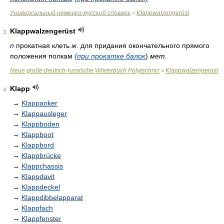
Универсальный немецко-русский словарь
Klappwalzengerüst
>
Klappwalzengerüst
3
n
прокатная клеть
ж.
для придания окончательного прямого
положения полкам
(при прокатке балок
)
мет.
Neue große deutsch-russische Wörterbuch Polytechnic
Klappwalzengerüst
>
Klapp
4
→
Klappanker
→
Klappausleger
→
Klappboden
→
Klappboot
→
Klappbord
→
Klappbrücke
→
Klappchassis
→
Klappdavit
→
Klappdeckel
→
Klappdibbelapparat
→
Klappfach
→
Klappfenster