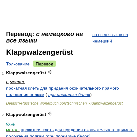
Перевод:
с немецкого на
со всех языков на
все языки
немецкий
Klappwalzengerüst
Толкование
Перевод
Klappwalzengerüst
1
n
метал.
прокатная клеть для придания окончательного прямого
положения полкам
(
при прокатке балок
)
Deutsch-Russische Wörterbuch polytechnischen
Klappwalzengerüst
>
Klappwalzengerüst
2
сущ.
метал.
прокатная клеть для придания окончательного прямого
положения полкам
(при прокатке балок)