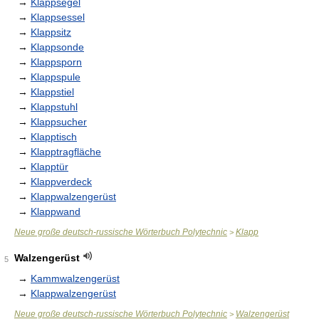
→
Klappsegel
→
Klappsessel
→
Klappsitz
→
Klappsonde
→
Klappsporn
→
Klappspule
→
Klappstiel
→
Klappstuhl
→
Klappsucher
→
Klapptisch
→
Klapptragfläche
→
Klapptür
→
Klappverdeck
→
Klappwalzengerüst
→
Klappwand
Neue große deutsch-russische Wörterbuch Polytechnic
Klapp
>
Walzengerüst
5
→
Kammwalzengerüst
→
Klappwalzengerüst
Neue große deutsch-russische Wörterbuch Polytechnic
Walzengerüst
>