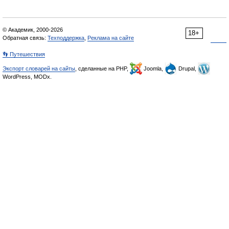
© Академик, 2000-2026
18+
Обратная связь:
Техподдержка
,
Реклама на сайте
👣 Путешествия
Экспорт словарей на сайты
, сделанные на PHP,
Joomla,
Drupal,
WordPress, MODx.