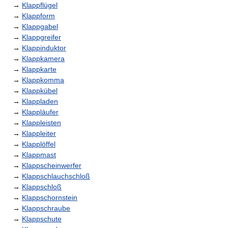
→
Klappflügel
→
Klappform
→
Klappgabel
→
Klappgreifer
→
Klappinduktor
→
Klappkamera
→
Klappkarte
→
Klappkomma
→
Klappkübel
→
Klappladen
→
Klappläufer
→
Klappleisten
→
Klappleiter
→
Klapplöffel
→
Klappmast
→
Klappscheinwerfer
→
Klappschlauchschloß
→
Klappschloß
→
Klappschornstein
→
Klappschraube
→
Klappschute