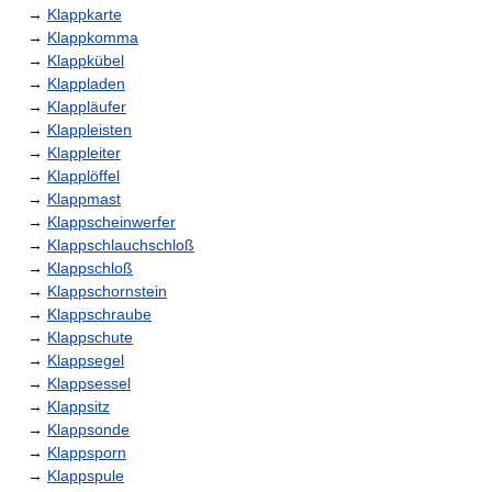
→
Klappkarte
→
Klappkomma
→
Klappkübel
→
Klappladen
→
Klappläufer
→
Klappleisten
→
Klappleiter
→
Klapplöffel
→
Klappmast
→
Klappscheinwerfer
→
Klappschlauchschloß
→
Klappschloß
→
Klappschornstein
→
Klappschraube
→
Klappschute
→
Klappsegel
→
Klappsessel
→
Klappsitz
→
Klappsonde
→
Klappsporn
→
Klappspule