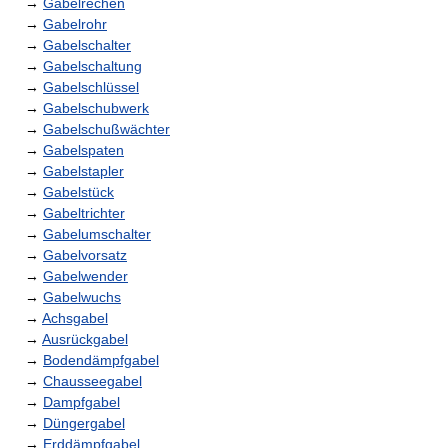
→
Gabelrechen
→
Gabelrohr
→
Gabelschalter
→
Gabelschaltung
→
Gabelschlüssel
→
Gabelschubwerk
→
Gabelschußwächter
→
Gabelspaten
→
Gabelstapler
→
Gabelstück
→
Gabeltrichter
→
Gabelumschalter
→
Gabelvorsatz
→
Gabelwender
→
Gabelwuchs
→
Achsgabel
→
Ausrückgabel
→
Bodendämpfgabel
→
Chausseegabel
→
Dampfgabel
→
Düngergabel
→
Erddämpfgabel