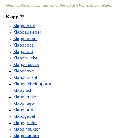
Neue große deutsch-russische Wörterbuch Polytechnic
Gabel
>
Klapp
5
→
Klappanker
→
Klappausleger
→
Klappboden
→
Klappboot
→
Klappbord
→
Klappbrücke
→
Klappchassis
→
Klappdavit
→
Klappdeckel
→
Klappdibbelapparat
→
Klappfach
→
Klappfenster
→
Klappflügel
→
Klappform
→
Klappgabel
→
Klappgreifer
→
Klappinduktor
→
Klappkamera