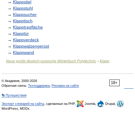
→
Klappstiel
→
Klappstuhl
→
Klappsucher
→
Klapptisch
→
Klapptragfläche
→
Klapptür
→
Klappverdeck
→
Klappwalzengerüst
→
Klappwand
Neue große deutsch-russische Wörterbuch Polytechnic
Klapp
>
© Академик, 2000-2026
18+
Обратная связь:
Техподдержка
,
Реклама на сайте
👣 Путешествия
Экспорт словарей на сайты
, сделанные на PHP,
Joomla,
Drupal,
WordPress, MODx.