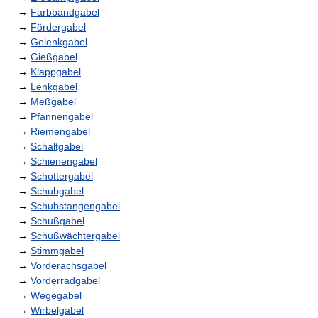
→
Farbbandgabel
→
Fördergabel
→
Gelenkgabel
→
Gießgabel
→
Klappgabel
→
Lenkgabel
→
Meßgabel
→
Pfannengabel
→
Riemengabel
→
Schaltgabel
→
Schienengabel
→
Schottergabel
→
Schubgabel
→
Schubstangengabel
→
Schußgabel
→
Schußwächtergabel
→
Stimmgabel
→
Vorderachsgabel
→
Vorderradgabel
→
Wegegabel
→
Wirbelgabel