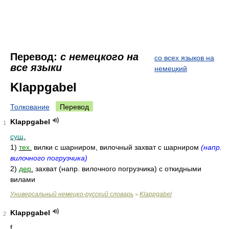
Перевод:
с немецкого на
со всех языков на
все языки
немецкий
Klappgabel
Толкование
Перевод
Klappgabel
1
сущ.
1)
тех.
вилки с шарниром, вилочный захват с шарниром
(напр.
вилочного погрузчика)
2)
дер.
захват (напр. вилочного погрузчика) с откидными
вилами
Универсальный немецко-русский словарь
Klappgabel
>
Klappgabel
2
f