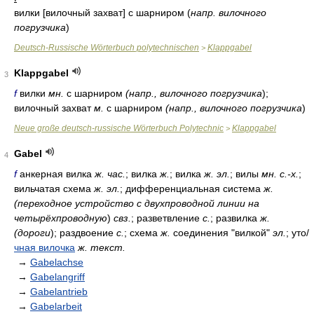
вилки [вилочный захват] с шарниром
(
напр. вилочного
погрузчика
)
Deutsch-Russische Wörterbuch polytechnischen
Klappgabel
>
Klappgabel
3
f
вилки
мн.
с шарниром
(напр., вилочного погрузчика
);
вилочный захват
м.
с шарниром
(напр., вилочного погрузчика
)
Neue große deutsch-russische Wörterbuch Polytechnic
Klappgabel
>
Gabel
4
f
анкерная вилка
ж. час.
; вилка
ж.
; вилка
ж. эл.
; вилы
мн. с.-х.
;
вильчатая схема
ж. эл.
; дифференциальная система
ж.
(переходное устройство с двухпроводной линии на
четырёхпроводную
)
свз.
; разветвление
с.
; развилка
ж.
(дороги
); раздвоение
с.
; схема
ж.
соединения "вилкой"
эл.
; ут
о/
чная вилочка
ж. текст.
→
Gabelachse
→
Gabelangriff
→
Gabelantrieb
→
Gabelarbeit