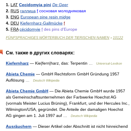
1.
LAT
Cecidomyia pini
De Geer
2.
RUS
галлица
f
сосновая молодняковая
3.
ENG
European pine resin midge
4.
DEU
Kiefernharz-Gallmücke
f
5.
FRA
cécidomyie
f
des pins d'Europe
FÜNFSPRACHIGES WÖRTERBUCH DER TIERISCHEN NAMEN
10122
>
См. также в других словарях:
Kiefernharz
— Kie|fern|harz, das: Terpentin …
Universal-Lexikon
Abieta Chemie
— GmbH Rechtsform GmbH Gründung 1957
Auflösung …
Deutsch Wikipedia
Abieta Chemie GmbH
— Die Abieta Chemie GmbH wurde 1957
als Gemeinschaftsunternehmen der Farbwerke Hoechst AG
(vormals Meister Lucius Brüning), Frankfurt, und der Hercules Inc.,
Wilmington/USA, gegründet. Die Anteile der damaligen Hoechst
AG gingen am 1. Juli 1997 auf …
Deutsch Wikipedia
Ausräuchern
— Dieser Artikel oder Abschnitt ist nicht hinreichend