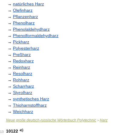
→
natürliches Harz
→
Olefinharz
→
Pflanzenharz
→
Phenolharz
→
Phenolaldehydharz
→
Phenolformaldehydharz
→
Pickharz
→
Polyesterharz
→
Preßharz
→
Redoxharz
→
Reinharz
→
Resolharz
→
Rohharz
→
Scharrharz
→
Styrolharz
→
synthetisches Harz
→
Thioharnstoffharz
→
Weichharz
Neue große deutsch-russische Wörterbuch Polytechnic
Harz
>
10122
13