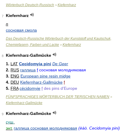
Wörterbuch Deutsch-Russisch
Kiefernharz
>
Kiefernharz
7
n
сосновая смола
Das Deutsch-Russische Wörterbuch der Kunststoff und Kautschuk,
Chemiefasern, Farben und Lacke
Kiefernharz
>
Kiefernharz-Gallmücke
8
1.
LAT
Cecidomyia pini
De Geer
2.
RUS
галлица
f
сосновая молодняковая
3.
ENG
European pine resin midge
4.
DEU
Kiefernharz-Gallmücke
f
5.
FRA
cécidomyie
f
des pins d'Europe
FÜNFSPRACHIGES WÖRTERBUCH DER TIERISCHEN NAMEN
>
Kiefernharz-Gallmücke
Kiefernharz-Gallmücke
9
сущ.
энт.
галлица сосновая молодняковая
(ëàò. Cecidomyia pini)