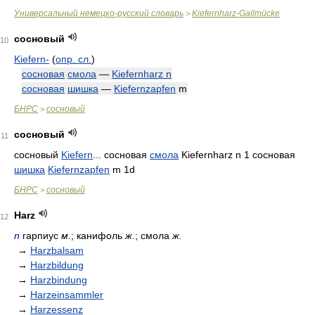
Универсальный немецко-русский словарь
Kiefernharz-Gallmücke
>
сосновый
10
Kiefern-
(
опр. сл.
)
сосновая
смола
—
Kiefernharz n
сосновая
шишка
—
Kiefernzapfen
m
БНРС
сосновый
>
сосновый
11
сосновый
Kiefern
... сосновая
смола
Kiefernharz n 1 сосновая
шишка
Kiefernzapfen
m 1d
БНРС
сосновый
>
Harz
12
n
гарпиус
м.
; канифоль
ж.
; смола
ж.
→
Harzbalsam
→
Harzbildung
→
Harzbindung
→
Harzeinsammler
→
Harzessenz