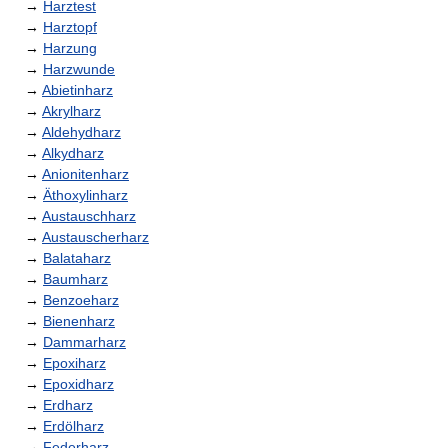
→
Harztest
→
Harztopf
→
Harzung
→
Harzwunde
→
Abietinharz
→
Akrylharz
→
Aldehydharz
→
Alkydharz
→
Anionitenharz
→
Äthoxylinharz
→
Austauschharz
→
Austauscherharz
→
Balataharz
→
Baumharz
→
Benzoeharz
→
Bienenharz
→
Dammarharz
→
Epoxiharz
→
Epoxidharz
→
Erdharz
→
Erdölharz
→
Federharz