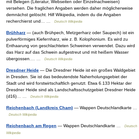
mit Belegen (Literatur, Webseiten oder Einzelnachweisen)
versehen. Die fraglichen Angaben werden daher möglicherweise
demnächst gelöscht. Hilf Wikipedia, indem du die Angaben
recherchierst und… …
Deutsch Wikipedia
Brühharz
— (auch Brühpech, Metzgerharz oder Saupech) ist ein
pulverförmiges Kiefernharz, wie z. B. Kolophonium. Es wird zu
Enthaarung von geschlachteten Schweinen verwendet. Dazu wird
das Harz auf das Schwein aufgestreut und mit heißem Wasser
übergossen.… …
Deutsch Wikipedia
Dresdner Heide
— Die Dresdner Heide ist ein großes Waldgebiet
in Dresden. Sie ist das bedeutendste Naherholungsgebiet der
Stadt und wird forstwirtschaftlich genutzt. Etwa 6.133 Hektar der
Dresdner Heide sind als Landschaftsschutzgebiet Dresdner Heide
(d16)… …
Deutsch Wikipedia
Reichenbach (Landkreis Cham)
— Wappen Deutschlandkarte …
Deutsch Wikipedia
Reichenbach am Regen
— Wappen Deutschlandkarte …
Deutsch
Wikipedia