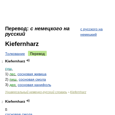
Перевод:
с немецкого на
с русского на
русский
немецкий
Kiefernharz
Толкование
Перевод
Kiefernharz
1
сущ.
1)
лес.
сосновая живица
2)
пищ.
сосновая смола
3)
дер.
сосновая канифоль
Универсальный немецко-русский словарь
Kiefernharz
>
Kiefernharz
2
n
сосновая смола