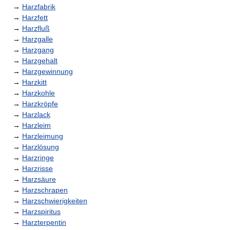
→
Harzfabrik
→
Harzfett
→
Harzfluß
→
Harzgalle
→
Harzgang
→
Harzgehalt
→
Harzgewinnung
→
Harzkitt
→
Harzkohle
→
Harzkröpfe
→
Harzlack
→
Harzleim
→
Harzleimung
→
Harzlösung
→
Harzringe
→
Harzrisse
→
Harzsäure
→
Harzschrapen
→
Harzschwierigkeiten
→
Harzspiritus
→
Harzterpentin