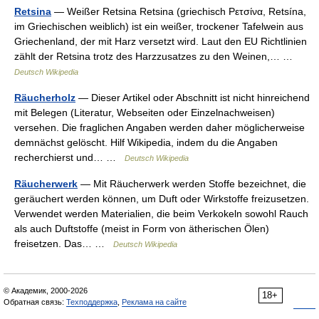
Retsina
— Weißer Retsina Retsina (griechisch Ρετσίνα, Retsína,
im Griechischen weiblich) ist ein weißer, trockener Tafelwein aus
Griechenland, der mit Harz versetzt wird. Laut den EU Richtlinien
zählt der Retsina trotz des Harzzusatzes zu den Weinen,… …
Deutsch Wikipedia
Räucherholz
— Dieser Artikel oder Abschnitt ist nicht hinreichend
mit Belegen (Literatur, Webseiten oder Einzelnachweisen)
versehen. Die fraglichen Angaben werden daher möglicherweise
demnächst gelöscht. Hilf Wikipedia, indem du die Angaben
recherchierst und… …
Deutsch Wikipedia
Räucherwerk
— Mit Räucherwerk werden Stoffe bezeichnet, die
geräuchert werden können, um Duft oder Wirkstoffe freizusetzen.
Verwendet werden Materialien, die beim Verkokeln sowohl Rauch
als auch Duftstoffe (meist in Form von ätherischen Ölen)
freisetzen. Das… …
Deutsch Wikipedia
© Академик, 2000-2026
18+
Обратная связь:
Техподдержка
,
Реклама на сайте