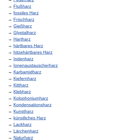
→
Flußharz
→
fossiles Harz
→
Frischharz
→
Gießharz
→
Glyptalharz
→
Hartharz
→
härtbares Harz
→
hitzehärtbares Harz
→
Indenharz
→
Ionenaustauscherharz
→
Karbamidharz
→
Kiefernharz
→
Kittharz
→
Klebharz
→
Kolophoniumharz
→
Kondensationsharz
→
Kunstharz
→
künstliches Harz
→
Lackharz
→
Lärchenharz
→
Naturharz