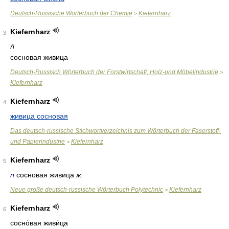
Deutsch-Russische Wörterbuch der Chemie
Kiefernharz
>
Kiefernharz
3
ń
сосновая живица
Deutsch-Russisch Wörterbuch der Forstwirtschaft, Holz-und Möbelindustrie
>
Kiefernharz
Kiefernharz
4
живица сосновая
Das deutsch-russische Stichwortverzeichnis zum Wörterbuch der Faserstoff-
und Papierindustrie
Kiefernharz
>
Kiefernharz
5
n
сосновая живица
ж.
Neue große deutsch-russische Wörterbuch Polytechnic
Kiefernharz
>
Kiefernharz
6
сосно́вая живи́ца