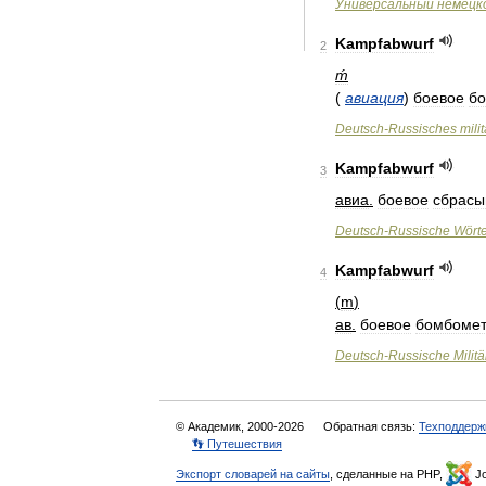
Универсальный
немецк
Kampfabwurf
2
ḿ
(
авиация
)
боевое
б
Deutsch
-
Russisches
mili
Kampfabwurf
3
авиа
.
боевое
сбрасы
Deutsch
-
Russische
Wört
Kampfabwurf
4
(
m
)
ав
.
боевое
бомбоме
Deutsch
-
Russische
Militä
© Академик, 2000-2026
Обратная связь:
Техподдерж
👣 Путешествия
Экспорт словарей на сайты
, сделанные на PHP,
Jo