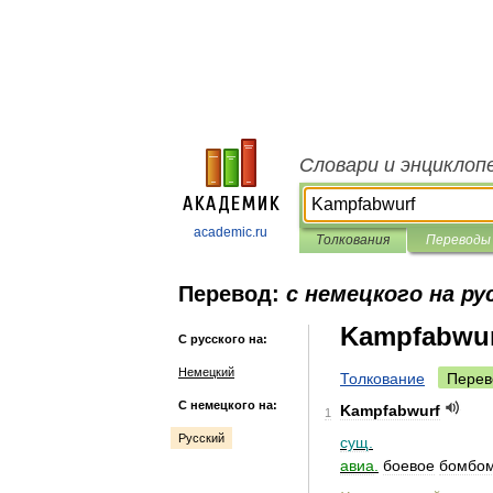
Словари и энциклоп
academic.ru
Толкования
Переводы
Перевод:
с немецкого на ру
Kampfabwu
С русского на:
Немецкий
Толкование
Перев
С немецкого на:
Kampfabwurf
1
Русский
сущ
.
авиа
.
боевое
бомбом