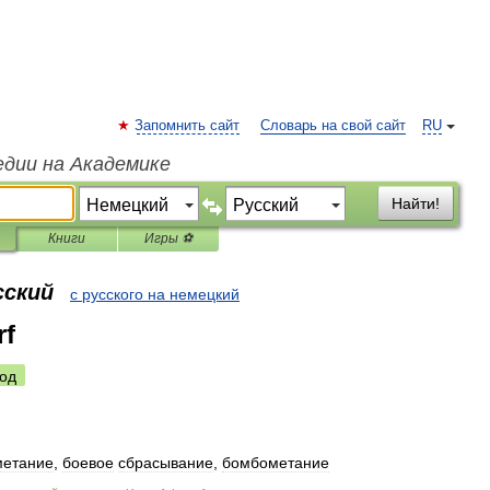
Запомнить сайт
Словарь на свой сайт
RU
едии на Академике
Найти!
Книги
Игры ⚽
сский
с русского на немецкий
rf
од
етание
,
боевое
сбрасывание
,
бомбометание