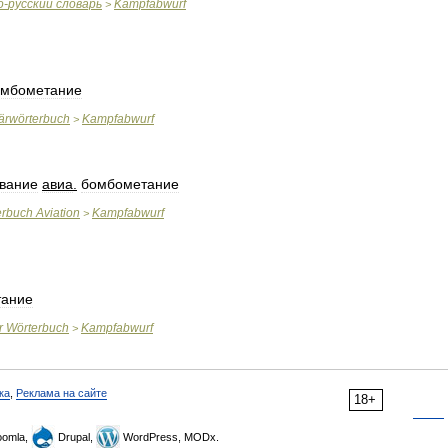
о
-
русский
словарь
Kampfabwurf
>
омбометание
tärwörterbuch
Kampfabwurf
>
вание
авиа
.
бомбометание
erbuch
Aviation
Kampfabwurf
>
тание
r
Wörterbuch
Kampfabwurf
>
ка
,
Реклама на сайте
18+
omla,
Drupal,
WordPress, MODx.