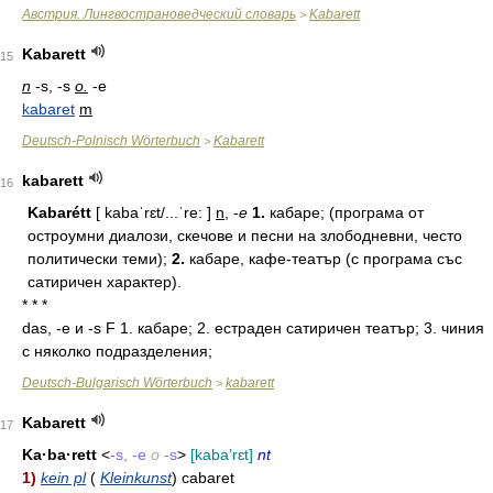
Австрия. Лингвострановедческий словарь
Kabarett
>
Kabarett
15
n
-s, -s
o.
-e
kabaret
m
Deutsch-Polnisch Wörterbuch
Kabarett
>
kabarett
16
Kabarétt
[ kabaˈrɛt/...ˈre: ]
n
, -
e
1.
кабаре; (програма от
остроумни диалози, скечове и песни на злободневни, често
политически теми);
2.
кабаре, кафе-театър (с програма със
сатиричен характер).
* * *
das, -e и -s F 1. кабаре; 2. естраден сатиричен театър; 3. чиния
с няколко подразделения;
Deutsch-Bulgarisch Wörterbuch
kabarett
>
Kabarett
17
Ka·ba·rett
<
-s, -e
o
-s
>
[kabaʼrɛt]
nt
1)
kein pl
(
Kleinkunst
) cabaret