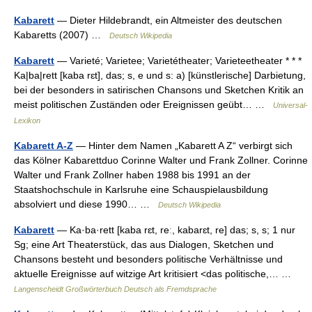
Kabarett
— Dieter Hildebrandt, ein Altmeister des deutschen
Kabaretts (2007) …
Deutsch Wikipedia
Kabarett
— Varieté; Varietee; Varietétheater; Varieteetheater * * *
Ka|ba|rett [kaba rɛt], das; s, e und s: a) [künstlerische] Darbietung,
bei der besonders in satirischen Chansons und Sketchen Kritik an
meist politischen Zuständen oder Ereignissen geübt… …
Universal-
Lexikon
Kabarett A-Z
— Hinter dem Namen „Kabarett A Z“ verbirgt sich
das Kölner Kabarettduo Corinne Walter und Frank Zollner. Corinne
Walter und Frank Zollner haben 1988 bis 1991 an der
Staatshochschule in Karlsruhe eine Schauspielausbildung
absolviert und diese 1990… …
Deutsch Wikipedia
Kabarett
— Ka·ba·rett [kaba rɛt, reː, kabarɛt, re] das; s, s; 1 nur
Sg; eine Art Theaterstück, das aus Dialogen, Sketchen und
Chansons besteht und besonders politische Verhältnisse und
aktuelle Ereignisse auf witzige Art kritisiert <das politische,… …
Langenscheidt Großwörterbuch Deutsch als Fremdsprache