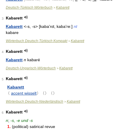
Deutsch-Türkisch Wörterbuch
Kabarett
>
Kabarett
3
Kabarett
<-s, -s> [kaba'rɛt, kaba're:]
nt
kabare
Wörterbuch Deutsch-Türkisch Kompakt
Kabarett
>
Kabarett
4
Kabarett
n
kabaré
Deutsch-Ungarisch-Wörterbuch
Kabarett
>
Kabarett
5
Kabarett
〈
accent wisselt
〉〈〉〈〉
Wörterbuch Deutsch-Niederländisch
Kabarett
>
Kabarett
6
n
;
-
s, -e und -s
1.
(political) satirical revue