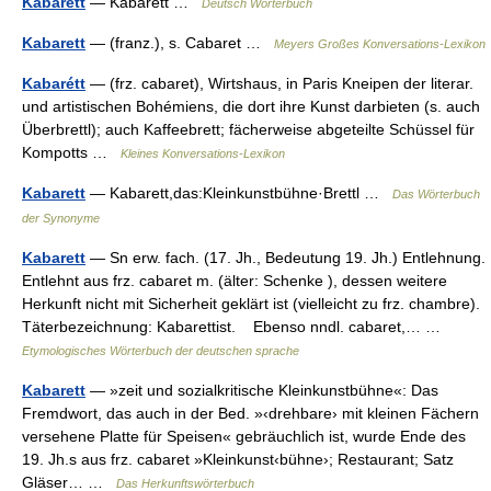
Kabarett
— Kabarett …
Deutsch Wörterbuch
Kabarett
— (franz.), s. Cabaret …
Meyers Großes Konversations-Lexikon
Kabarétt
— (frz. cabaret), Wirtshaus, in Paris Kneipen der literar.
und artistischen Bohémiens, die dort ihre Kunst darbieten (s. auch
Überbrettl); auch Kaffeebrett; fächerweise abgeteilte Schüssel für
Kompotts …
Kleines Konversations-Lexikon
Kabarett
— Kabarett,das:Kleinkunstbühne·Brettl …
Das Wörterbuch
der Synonyme
Kabarett
— Sn erw. fach. (17. Jh., Bedeutung 19. Jh.) Entlehnung.
Entlehnt aus frz. cabaret m. (älter: Schenke ), dessen weitere
Herkunft nicht mit Sicherheit geklärt ist (vielleicht zu frz. chambre).
Täterbezeichnung: Kabarettist. Ebenso nndl. cabaret,… …
Etymologisches Wörterbuch der deutschen sprache
Kabarett
— »zeit und sozialkritische Kleinkunstbühne«: Das
Fremdwort, das auch in der Bed. »‹drehbare› mit kleinen Fächern
versehene Platte für Speisen« gebräuchlich ist, wurde Ende des
19. Jh.s aus frz. cabaret »Kleinkunst‹bühne›; Restaurant; Satz
Gläser… …
Das Herkunftswörterbuch