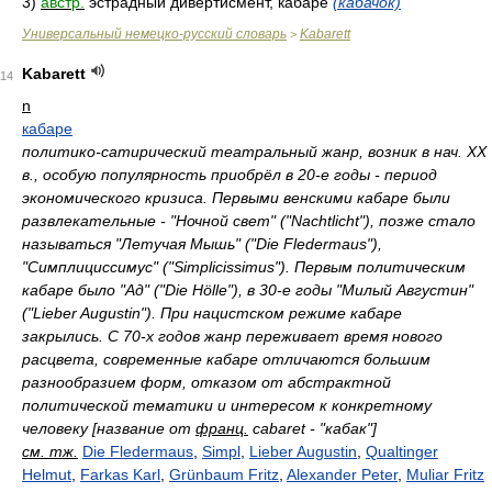
3)
австр.
эстрадный дивертисмент, кабаре
(кабачок)
Универсальный немецко-русский словарь
Kabarett
>
Kabarett
14
n
кабаре
политико-сатирический театральный жанр, возник в нач. XX
в., особую популярность приобрёл в 20-е годы - период
экономического кризиса. Первыми венскими кабаре были
развлекательные - "Ночной свет" ("Nachtlicht"), позже стало
называться "Летучая Мышь" ("Die Fledermaus"),
"Симплициссимус" ("Simplicissimus"). Первым политическим
кабаре было "Ад" ("Die Hölle"), в 30-е годы "Милый Августин"
("Lieber Augustin"). При нацистском режиме кабаре
закрылись. С 70-х годов жанр переживает время нового
расцвета, современные кабаре отличаются большим
разнообразием форм, отказом от абстрактной
политической тематики и интересом к конкретному
человеку [название от
франц.
cabaret - "кабак"]
см. тж.
Die Fledermaus
,
Simpl
,
Lieber Augustin
,
Qualtinger
Helmut
,
Farkas Karl
,
Grünbaum Fritz
,
Alexander Peter
,
Muliar Fritz