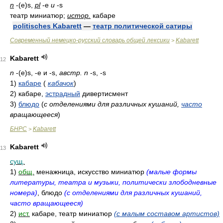
n
-(e)s,
pl
-e
и
-s
театр миниатюр;
истор.
кабаре
politisches Kabarett
—
театр политической сатиры
Современный немецко-русский словарь общей лексики
Kabarett
>
Kabarett
12
n
-(e)s, -e и -s,
австр. n
-s, -s
1)
кабаре
(
кабачок
)
2)
кабаре,
эстрадный
дивертисмент
3)
блюдо
(
с отделениями для различных кушаний,
часто
вращающееся
)
БНРС
Kabarett
>
Kabarett
13
сущ.
1)
общ.
менажница, искусство миниатюр
(малые формы
литературы, театра и музыки, политически злободневные
номера)
, блюдо
(с отделениями для различных кушаний,
часто вращающееся)
2)
ист.
кабаре, театр миниатюр
(с малым составом артистов)