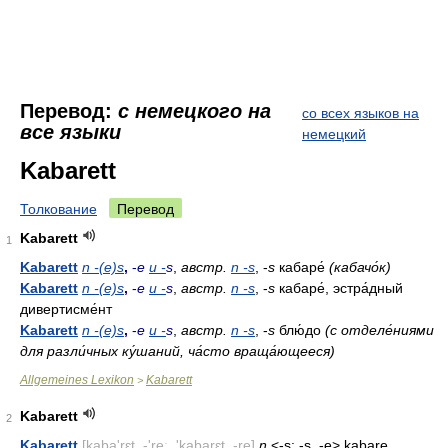
Перевод:
с немецкого на
со всех языков на
все языки
немецкий
Kabarett
Толкование
Перевод
Kabarett
1
Kabarett
n -(e)s
,
-
e
и -
s
,
австр.
n -s
, -
s
кабаре́
(кабачо́к)
Kabarett
n -(e)s
,
-
e
и -
s
,
австр.
n -s
, -
s
кабаре́, эстра́дный
дивертисме́нт
Kabarett
n -(e)s
,
-
e
и -
s
,
австр.
n -s
, -
s
блю́до
(с отделе́ниями
для разли́чных ку́шаний, ча́сто враща́ющееся)
Allgemeines Lexikon
Kabarett
>
Kabarett
2
Kabarett
[kaba'rɛt, -'reː, 'kabarɛt, -re]
n
<-s; -s,
-e
> kabare