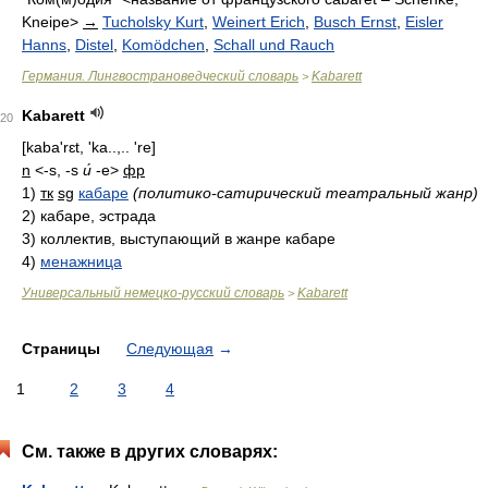
Kneipe>
→
Tucholsky Kurt
,
Weinert Erich
,
Busch Ernst
,
Eisler
Hanns
,
Distel
,
Komödchen
,
Schall und Rauch
Германия. Лингвострановедческий словарь
Kabarett
>
Kabarett
20
[kaba'rɛt, 'ka..,.. 're]
n
<-s, -s
и́
-e>
фр
1)
тк
sg
кабаре
(политико-сатирический театральный жанр)
2)
кабаре, эстрада
3)
коллектив, выступающий в жанре кабаре
4)
менажница
Универсальный немецко-русский словарь
Kabarett
>
Страницы
Следующая
→
1
2
3
4
См. также в других словарях: