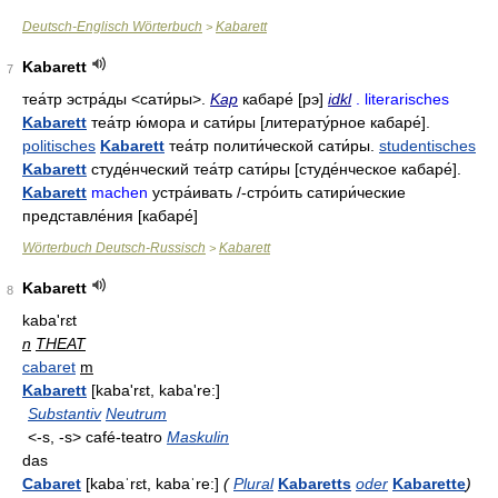
Deutsch-Englisch Wörterbuch
Kabarett
>
Kabarett
7
теа́тр эстра́ды
<сати́ры>.
Kap
кабаре́
[рэ]
idkl
. literarisches
Kabarett
теа́тр ю́мора и сати́ры
[литерату́рное кабаре́].
politisches
Kabarett
теа́тр полити́ческой сати́ры
.
studentisches
Kabarett
студе́нческий теа́тр сати́ры
[студе́нческое кабаре́].
Kabarett
machen
устра́ивать
/-
стро́ить сатири́ческие
представле́ния
[кабаре́]
Wörterbuch Deutsch-Russisch
Kabarett
>
Kabarett
8
kaba'rɛt
n
THEAT
cabaret
m
Kabarett
[kaba'rεt, kaba're:]
Substantiv
Neutrum
<-s, -s> café-teatro
Maskulin
das
Cabaret
[kabaˈrɛt, kabaˈre:]
(
Plural
Kabaretts
oder
Kabarette
)