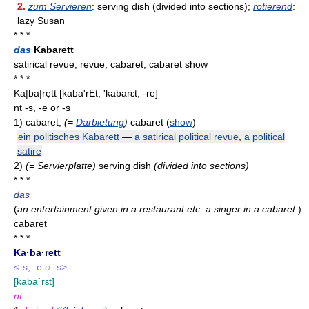
2.
zum Servieren
: serving dish (divided into sections);
rotierend
:
lazy Susan
* * *
das
Kabarett
satirical revue; revue; cabaret; cabaret show
* * *
Ka|ba|rẹtt
[kaba'rEt, 'kabarɛt, -re]
nt
-s, -e or -s
1)
cabaret;
(=
Darbietung
)
cabaret (
show
)
ein politisches Kabarett
—
a satirical political
revue
,
a political
satire
2)
(= Servierplatte)
serving dish
(divided into sections)
* * *
das
(
an entertainment given in a restaurant etc: a singer in a cabaret.
)
cabaret
* * *
Ka·ba·rett
<-s, -e
o
-s>
[kabaˈrɛt]
nt