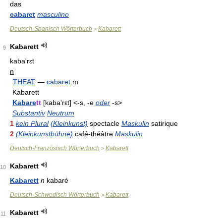
das
cabaret
masculino
Deutsch-Spanisch Wörterbuch
Kabarett
>
Kabarett
9
kaba'rɛt
n
THEAT
—
cabaret
m
Kabarett
Kabare
tt
[kaba'rεt] <-s, -e
oder
-s>
Substantiv
Neutrum
1
kein Plural
(Kleinkunst)
spectacle
Maskulin
satirique
2
(Kleinkunstbühne)
café-théâtre
Maskulin
Deutsch-Französisch Wörterbuch
Kabarett
>
Kabarett
10
Kabarett
n
kabaré
Deutsch-Schwedisch Wörterbuch
Kabarett
>
Kabarett
11