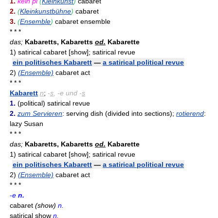
1.
kein pl
(
Kleinkunst
)
cabaret
2.
(
Kleinkunstbühne
)
cabaret
3.
(
Ensemble
)
cabaret ensemble
* * *
das;
Kabaretts, Kabaretts
od.
Kabarette
1)
satirical cabaret [show]; satirical revue
ein politisches Kabarett
—
a satirical political revue
2)
(Ensemble)
cabaret act
* * *
Kabarett
n
;
-
s
, -e und -
s
1.
(political) satirical revue
2.
zum Servieren
: serving dish (divided into sections);
rotierend
:
lazy Susan
* * *
das;
Kabaretts, Kabaretts
od.
Kabarette
1)
satirical cabaret [show]; satirical revue
ein politisches Kabarett
—
a satirical political revue
2)
(Ensemble)
cabaret act
* * *
-
e
n.
cabaret
(show)
n.
satirical show
n.