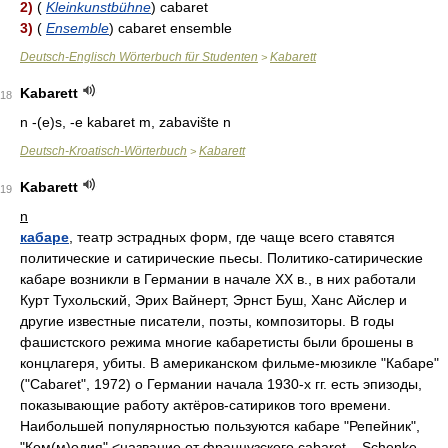
2)
(
Kleinkunstbühne
) cabaret
3)
(
Ensemble
) cabaret ensemble
Deutsch-Englisch Wörterbuch für Studenten
Kabarett
>
Kabarett
18
n -(e)s, -e kabaret m, zabavište n
Deutsch-Kroatisch-Wörterbuch
Kabarett
>
Kabarett
19
n
кабаре
, театр эстрадных форм, где чаще всего ставятся
политические и сатирические пьесы. Политико-сатирические
кабаре возникли в Германии в начале XX в., в них работали
Курт Тухольский, Эрих Вайнерт, Эрнст Буш, Ханс Айслер и
другие известные писатели, поэты, композиторы. В годы
фашистского режима многие кабаретисты были брошены в
концлагеря, убиты. В американском фильме-мюзикле "Кабаре"
("Cabaret", 1972) о Германии начала 1930-х гг. есть эпизоды,
показывающие работу актёров-сатириков того времени.
Наибольшей популярностью пользуются кабаре "Репейник",
"Ком(м)одия" <название от французского cabaret – Schenke,