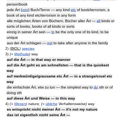
person/book
jede Árt (
von
) Buch/Terror — any kind
etc
of book/terrorism, a
book of any kind etc/terrorism in any form
alle möglichen Árten von Büchern, Bücher aller Árt —
all
kinds or
sorts of books, books of all kinds or sorts
einzig in seiner Árt sein —
to
be the only one of its kind, to be
unique
aus der Árt schlagen —
not
to take after anyone in the family
2)
(
BIOL
)
species
3)
(=
Methode
)
way
auf die Árt — in that way or manner
auf die Árt geht es am schnellsten — that is the quickest
way
auf merkwürdige/grausame etc Árt — in a strange/cruel etc
way
die einfachste Árt, etw zu tun — the simplest way to
do
sth or of
doing sth
auf diese Árt und Weise — in this way
4)
(=
Wesen
)
nature;
(=
übliche
Verhaltensweise)
way
es entspricht nicht meiner Árt — it's not my nature
das ist eigentlich nicht seine Árt —