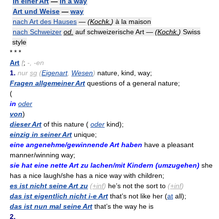
in einer Art
—
in a way
Art und Weise
—
way
nach Art des Hauses
—
(
Kochk.
)
à la maison
nach Schweizer
od.
auf schweizerische Art —
(
Kochk.
)
Swiss
style
* * *
Art
f
;
-
, -en
1.
nur
sg
(
Eigenart
,
Wesen
)
nature, kind, way;
Fragen allgemeiner Art
questions of a general nature;
(
in
oder
von
)
dieser Art
of this nature (
oder
kind);
einzig in seiner Art
unique;
eine angenehme/gewinnende Art haben
have a pleasant
manner/winning way;
sie hat eine nette Art zu lachen/mit Kindern (umzugehen)
she
has a nice laugh/she has a nice way with children;
es ist nicht seine Art zu
(
+inf
)
he’s not the sort to
(
+inf
)
das ist eigentlich nicht i-e Art
that’s not like her (
at
all);
das ist nun mal seine Art
that’s the way he is
2.