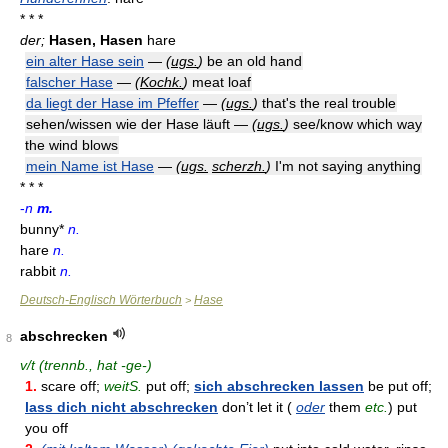
* * *
der;
Hasen, Hasen
hare
ein alter Hase sein
—
(
ugs.
)
be an old hand
falscher Hase
—
(
Kochk.
)
meat loaf
da liegt der Hase im Pfeffer
—
(
ugs.
)
that's the real trouble
sehen/wissen wie der Hase läuft —
(
ugs.
)
see/know which way
the wind blows
mein Name ist Hase
—
(
ugs.
scherzh.
)
I'm not saying anything
* * *
-
n
m.
bunny*
n.
hare
n.
rabbit
n.
Deutsch-Englisch Wörterbuch
Hase
>
abschrecken
8
v/t (trennb., hat -ge-)
1.
scare off;
weitS.
put off;
sich abschrecken lassen
be put off;
lass dich nicht abschrecken
don’t let it (
oder
them
etc.
) put
you off