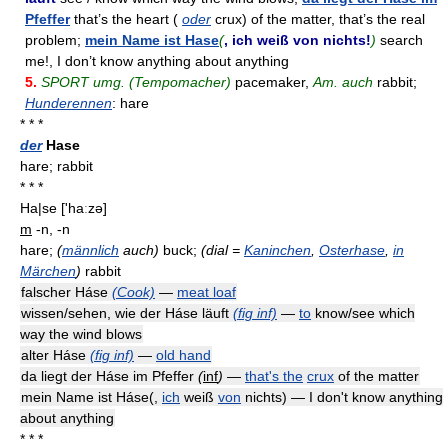
Pfeffer
that’s the heart (
oder
crux) of the matter, that’s the real
problem;
mein Name ist Hase
(
, ich weiß von nichts!
)
search
me!, I don’t know anything about anything
5.
SPORT umg. (Tempomacher)
pacemaker,
Am. auch
rabbit;
Hunderennen
: hare
* * *
der
Hase
hare; rabbit
* * *
Ha|se
['haːzə]
m
-n, -n
hare;
(
männlich
auch)
buck;
(dial =
Kaninchen
,
Osterhase
,
in
Märchen
)
rabbit
falscher Háse
(Cook)
—
meat loaf
wissen/sehen, wie der Háse läuft
(fig inf)
—
to
know/see which
way the wind blows
alter Háse
(fig inf)
—
old hand
da liegt der Háse im Pfeffer
(
inf
)
—
that's the
crux
of the matter
mein Name ist Háse(,
ich
weiß
von
nichts) — I don't know anything
about anything
* * *