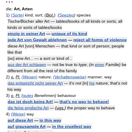
* * *
die;
Art, Arten
1)
(Sorte)
kind; sort;
(
Biol.
)
:
(
Spezies
)
species
Tische/Bücher aller Art — tables/books of all kinds
or
sorts; all
kinds
or
sorts of tables/books
einzig in seiner Art
—
unique of its kind
jede Art von Gewalt ablehnen
—
reject all forms of violence
diese Art [von] Menschen — that kind
or
sort of person; people
like that
[so] eine Art... — a sort
or
kind of...
aus der Art schlagen
— not be true to type;
(in
einer
Familie)
be
different from all the rest of the family
2)
o.
Pl.
(Wesen)
nature;
(Verhaltensweise)
manner; way
das entspricht nicht seiner Art
— it's not [in]
his
nature; that's not
his way
3)
o.
Pl.
(
gutes
Benehmen)
behaviour
das ist doch keine Art!
—
that's no way to behave!
die feine englische Art
—
(
ugs.
)
the proper way to behave
4)
(Weise)
way
auf diese Art
—
in this way
auf grausamste Art
—
in the cruellest way