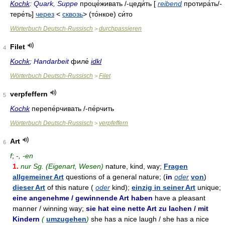
Kochk
: Quark, Suppe
проце́живать
/-
цеди́ть
[
reibend
протира́ть/-
тере́ть]
через
<
сквозь
> (то́нкое)
си́то
Wörterbuch Deutsch-Russisch
durchpassieren
>
Filet
4
Kochk
; Handarbeit
филе́
idkl
Wörterbuch Deutsch-Russisch
Filet
>
verpfeffern
5
Kochk
перепе́рчивать
/-
пе́рчить
Wörterbuch Deutsch-Russisch
verpfeffern
>
Art
6
f
;
-
, -en
1.
nur Sg. (Eigenart, Wesen)
nature, kind, way;
Fragen
allgemeiner Art
questions of a general nature; (
in
oder
von
)
dieser Art
of this nature (
oder
kind);
einzig in seiner Art
unique;
eine angenehme / gewinnende Art haben
have a pleasant
manner / winning way;
sie hat eine nette Art zu lachen / mit
Kindern
(
umzugehen
)
she has a nice laugh / she has a nice