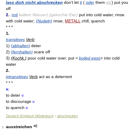
lass dich nicht abschrecken
don’t let
it
(
oder
them
etc
) put you
off
2.
(
mit
kaltem Wasser) (gekochte Eier)
put into cold water, rinse
with cold water;
(Nudeln)
rinse;
METALL
chill, quench
* * *
1.
transitives
Verb
1)
(abhalten)
deter
2)
(fernhalten)
scare off
3)
(
Kochk.
)
pour cold water over; put
<
boiled eggs
>
into cold
water
2.
intransitives
Verb
act as a deterrent
* * *
v.
to deter
v.
to discourage
v.
to quench
v.
Deutsch-Englisch Wörterbuch
abschrecken
>
ausstreichen
9