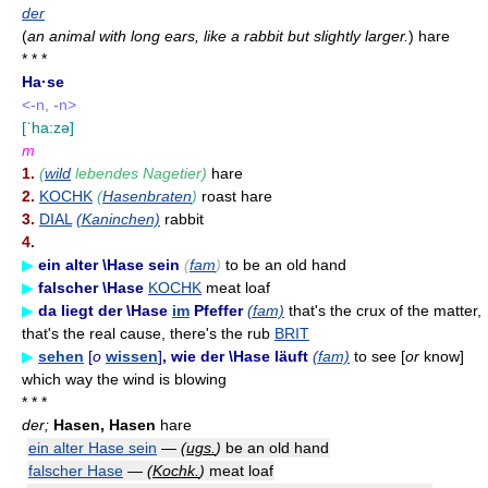
der
(
an animal with long ears, like a rabbit but slightly larger.
)
hare
* * *
Ha·se
<-n, -n>
[ˈha:zə]
m
1.
(
wild
lebendes Nagetier)
hare
2.
KOCHK
(
Hasenbraten
)
roast hare
3.
DIAL
(Kaninchen)
rabbit
4.
▶
ein alter \Hase sein
(
fam
)
to be an old hand
▶
falscher \Hase
KOCHK
meat loaf
▶
da liegt der \Hase
im
Pfeffer
(fam)
that's the crux of the matter,
that's the real cause, there's the rub
BRIT
▶
sehen
[
o
wissen
]
, wie der \Hase läuft
(fam)
to see [
or
know]
which way the wind is blowing
* * *
der;
Hasen, Hasen
hare
ein alter Hase sein
—
(
ugs.
)
be an old hand
falscher Hase
—
(
Kochk.
)
meat loaf