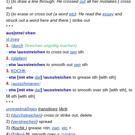
1)
(
to draw a line through: He crossed
out
all her mistakes.
)
cross
out
2)
(
to erase or cross out (a word
etc
): He read the
essay
and
struck out a word here and there.
)
strike out
* * *
aus|strei·chen
vt irreg
1.
(
durch
Streichen ungültig machen)
▪
etw \ausstreichen
to cross out
sep
sth
2.
(glätten)
▪
etw \ausstreichen
to smooth out
sep
sth
3.
KOCHK
▪
etw [mit etw
dat
] \ausstreichen
to grease sth [with sth]
4.
(
ausschmieren
)
▪
etw [mit etw
dat
] \ausstreichen
to smooth over sth [with sth], to
fill sth [with sth]
* * *
unregelmäßiges
transitives
Verb
1)
(
durchstreichen
)
cross
or
strike out; delete
2)
(
verstreichen
)
spread
3)
(
Kochk.
)
grease
<tin,
pan
,
etc
.>
4)
(
füllen
)
fill, smooth over
<
cracks
>