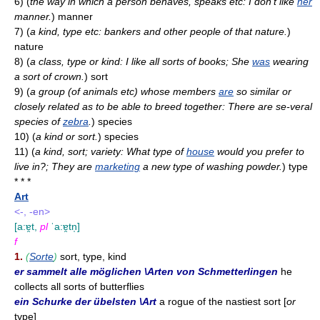
6)
(
the way in which a person behaves, speaks etc: I don't like
her
manner.
)
manner
7)
(
a kind, type etc: bankers and other people of that nature.
)
nature
8)
(
a class, type or kind: I like all sorts of books; She
was
wearing
a sort of crown.
)
sort
9)
(
a group (of animals etc) whose members
are
so similar or
closely related as to be able to breed together: There are se-veral
species of
zebra
.
)
species
10)
(
a kind or sort.
)
species
11)
(
a kind, sort; variety: What type of
house
would you prefer to
live in?; They are
marketing
a new type of washing powder.
)
type
* * *
Art
<-, -en>
[a:ɐ̯t,
pl
ˈa:ɐ̯tn̩]
f
1.
(
Sorte
)
sort, type, kind
er sammelt alle möglichen \Arten von Schmetterlingen
he
collects all sorts of butterflies
ein Schurke der übelsten \Art
a rogue of the nastiest sort [
or
type]