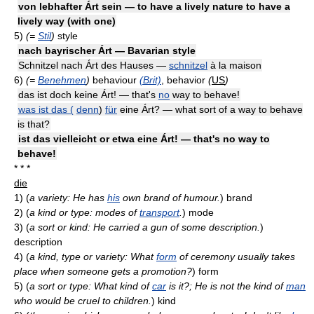
von lebhafter Árt sein — to have a lively nature to have a
lively way (with one)
5)
(=
Stil
)
style
nach bayrischer Árt — Bavarian style
Schnitzel nach Árt des Hauses —
schnitzel
à la maison
6)
(=
Benehmen
)
behaviour
(Brit)
, behavior
(
US
)
das ist doch keine Árt! — that's
no
way to behave!
was ist das (
denn
)
für
eine Árt? — what sort of a way to behave
is that?
ist das vielleicht or etwa eine Árt! — that's no way to
behave!
* * *
die
1)
(
a variety: He has
his
own brand of humour.
)
brand
2)
(
a kind or type: modes of
transport
.
)
mode
3)
(
a sort or kind: He carried a gun of some description.
)
description
4)
(
a kind, type or variety: What
form
of ceremony usually takes
place when someone gets a promotion?
)
form
5)
(
a sort or type: What kind of
car
is it?; He is not the kind of
man
who would be cruel to children.
)
kind