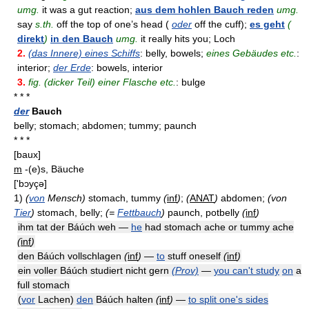
umg.
it was a gut reaction;
aus dem hohlen Bauch reden
umg.
say
s.th.
off the top of one’s head (
oder
off the cuff);
es geht
(
direkt
)
in den Bauch
umg.
it really hits you; Loch
2.
(das Innere) eines Schiffs
: belly, bowels;
eines Gebäudes etc.
:
interior;
der Erde
: bowels, interior
3.
fig. (dicker Teil) einer Flasche etc.
: bulge
* * *
der
Bauch
belly; stomach; abdomen; tummy; paunch
* * *
[baux]
m
-(e)s, Bäuche
['bɔyçə]
1)
(
von
Mensch)
stomach, tummy
(
inf
)
;
(
ANAT
)
abdomen;
(von
Tier
)
stomach, belly;
(=
Fettbauch
)
paunch, potbelly
(
inf
)
ihm tat der Báúch weh —
he
had stomach ache or tummy ache
(
inf
)
den Báúch vollschlagen
(
inf
)
—
to
stuff oneself
(
inf
)
ein voller Báúch studiert nicht gern
(Prov)
—
you can't study
on
a
full stomach
(
vor
Lachen)
den
Báúch halten
(
inf
)
—
to split one's sides