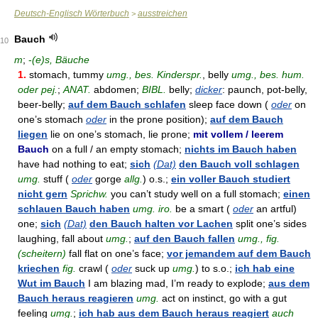
Deutsch-Englisch Wörterbuch
ausstreichen
>
Bauch
10
m
;
-
(e)s, Bäuche
1.
stomach, tummy
umg., bes. Kinderspr.
, belly
umg., bes. hum.
oder pej.
;
ANAT.
abdomen;
BIBL.
belly;
dicker
: paunch, pot-belly,
beer-belly;
auf dem Bauch schlafen
sleep face down (
oder
on
one’s stomach
oder
in the prone position);
auf dem Bauch
liegen
lie on one’s stomach, lie prone;
mit vollem / leerem
Bauch
on a full / an empty stomach;
nichts im Bauch haben
have had nothing to eat;
sich
(Dat)
den Bauch voll schlagen
umg.
stuff (
oder
gorge
allg.
) o.s.;
ein voller Bauch studiert
nicht gern
Sprichw.
you can’t study well on a full stomach;
einen
schlauen Bauch haben
umg. iro.
be a smart (
oder
an artful)
one;
sich
(Dat)
den Bauch halten vor Lachen
split one’s sides
laughing, fall about
umg.
;
auf den Bauch fallen
umg., fig.
(scheitern)
fall flat on one’s face;
vor jemandem auf dem Bauch
kriechen
fig.
crawl (
oder
suck up
umg.
) to s.o.;
ich hab eine
Wut im Bauch
I am blazing mad, I’m ready to explode;
aus dem
Bauch heraus reagieren
umg.
act on instinct, go with a gut
feeling
umg.
;
ich hab aus dem Bauch heraus reagiert
auch