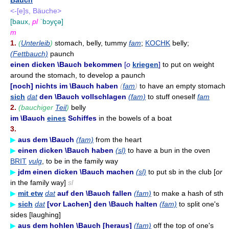
Bauch
<-[e]s, Bäuche>
[baux,
pl
ˈbɔyçə]
m
1.
(
Unterleib
)
stomach, belly, tummy
fam
;
KOCHK
belly;
(Fettbauch)
paunch
einen dicken \Bauch bekommen
[
o
kriegen
]
to put on weight
around the stomach, to develop a paunch
[noch] nichts im \Bauch haben
(
fam
)
to have an empty stomach
sich
dat
den \Bauch vollschlagen
(fam)
to stuff oneself
fam
2.
(bauchiger
Teil
)
belly
im \Bauch
eines
Schiffes
in the bowels of a boat
3.
▶
aus dem \Bauch
(fam)
from the heart
▶
einen dicken \Bauch haben
(sl)
to have a bun in the oven
BRIT
vulg
, to be in the family way
▶
jdm einen dicken \Bauch machen
(sl)
to put sb in the club [
or
in the family way]
sl
▶
mit etw
dat
auf den \Bauch fallen
(fam)
to make a hash of sth
▶
sich
dat
[vor Lachen] den \Bauch halten
(fam)
to split one's
sides [laughing]
▶
aus dem hohlen \Bauch [heraus]
(fam)
off the top of one's