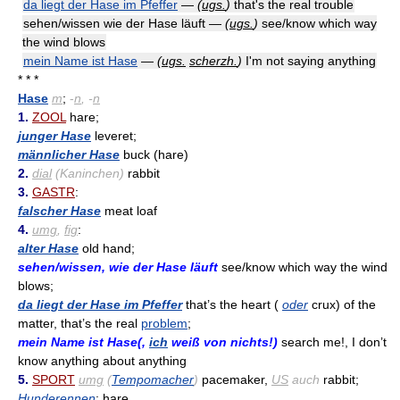
da liegt der Hase im Pfeffer
—
(
ugs.
)
that's the real trouble
sehen/wissen wie der Hase läuft —
(
ugs.
)
see/know which way
the wind blows
mein Name ist Hase
—
(
ugs.
scherzh.
)
I'm not saying anything
* * *
Hase
m
;
-
n
, -
n
1.
ZOOL
hare;
junger Hase
leveret;
männlicher Hase
buck (hare)
2.
dial
(Kaninchen)
rabbit
3.
GASTR
:
falscher Hase
meat loaf
4.
umg
,
fig
:
alter Hase
old hand;
sehen/wissen, wie der Hase läuft
see/know which way the wind
blows;
da liegt der Hase im Pfeffer
that’s the heart (
oder
crux) of the
matter, that’s the real
problem
;
mein Name ist Hase(,
ich
weiß von nichts!)
search me!, I don’t
know anything about anything
5.
SPORT
umg
(
Tempomacher
)
pacemaker,
US
auch
rabbit;
Hunderennen
: hare