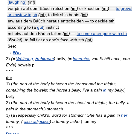
(laughing)
(
inf
)
vor jdm auf dem Báúch rutschen
(
inf
)
or kriechen
(
inf
)
—
to grovel
or kowtow to
sb
(
inf
)
, to lick sb's boots
(
inf
)
etw aus dem Báúch heraus entscheiden — to decide sth
according to (a
gut
) instinct
mit etw auf den Báúch fallen
(
inf
)
—
to come a cropper with sth
(Brit inf),
to fall flat on one's face with sth
(
inf
)
See:
→
Wut
2)
(=
Wölbung
,
Hohlraum
)
belly;
(=
Innerstes
von Schiff auch, von
Erde)
bowels
pl
* * *
der
1)
(
the part of the body between the breast and the thighs,
containing the bowels: the horse's belly; I've a pain
in
my belly.
)
belly
2)
(
the part of the body between the chest and thighs; the belly: a
pain in the stomach.
)
stomach
3)
(
a (especially child's) word for stomach: She has a pain in
her
tummy; (
also adjective
) a tummy-ache.
)
tummy
* * *