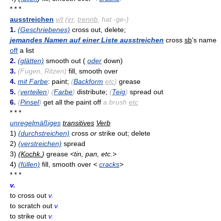
* * *
ausstreichen
v/t
(
irr
,
trennb
, hat -ge-)
1.
(Geschriebenes)
cross out, delete;
jemandes Namen auf einer Liste ausstreichen
cross
sb
’s name
off
a list
2.
(glätten)
smooth out (
oder
down)
3.
(Fugen, Ritzen)
fill, smooth over
4.
mit Farbe
: paint;
(
Backform
etc
)
grease
5.
(
verteilen
) (
Farbe
)
distribute;
(
Teig
)
spread out
6.
(
Pinsel
)
get all the paint off
a brush
etc
* * *
unregelmäßiges
transitives
Verb
1)
(durchstreichen)
cross
or
strike out; delete
2)
(verstreichen)
spread
3)
(
Kochk.
)
grease
<tin, pan, etc.>
4)
(füllen)
fill, smooth over
<
cracks
>
* * *
v.
to cross out
v.
to scratch out
v.
to strike out
v.