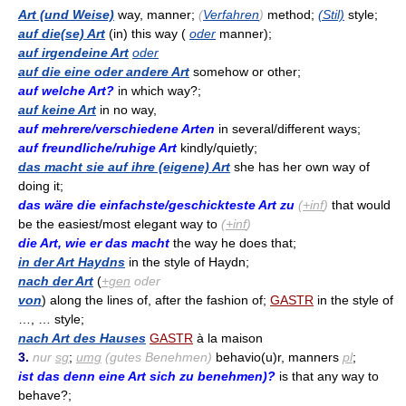
Art (und Weise)
way, manner;
(
Verfahren
)
method;
(Stil)
style;
auf die(se) Art
(in) this way (
oder
manner);
auf irgendeine Art
oder
auf die eine oder andere Art
somehow or other;
auf welche Art?
in which way?;
auf keine Art
in no way,
auf mehrere/verschiedene Arten
in several/different ways;
auf freundliche/ruhige Art
kindly/quietly;
das macht sie auf ihre (eigene) Art
she has her own way of
doing it;
das wäre die einfachste/geschickteste Art zu
(
+inf
)
that would
be the easiest/most elegant way to
(
+inf
)
die Art, wie er das macht
the way he does that;
in der Art Haydns
in the style of Haydn;
nach der Art
(
+gen
oder
von
) along the lines of, after the fashion of;
GASTR
in the style of
…, … style;
nach Art des Hauses
GASTR
à la maison
3.
nur
sg
;
umg
(gutes Benehmen)
behavio(u)r, manners
pl
;
ist das denn eine Art sich zu benehmen)?
is that any way to
behave?;