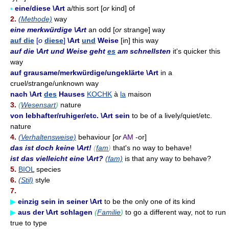
▪
eine/diese \Art
a/this sort [
or
kind] of
2.
(Methode)
way
eine merkwürdige \Art
an odd [
or
strange] way
auf die
[
o
diese
]
\Art
und
Weise
[in] this way
auf die \Art und Weise geht
es
am schnellsten
it's quicker this
way
auf grausame/merkwürdige/ungeklärte \Art
in a
cruel/strange/unknown way
nach \Art
des
Hauses
KOCHK
à
la
maison
3.
(
Wesensart
)
nature
von lebhafter/ruhiger/etc. \Art sein
to be of a lively/quiet/etc.
nature
4.
(Verhaltensweise)
behaviour [
or
AM
-or]
das ist doch keine \Art!
(
fam
)
that's no way to behave!
ist das vielleicht eine \Art?
(fam)
is that any way to behave?
5.
BIOL
species
6.
(Stil)
style
7.
▶
einzig sein in seiner \Art
to be the only one of its kind
▶
aus der \Art schlagen
(
Familie
)
to go a different way, not to run
true to type