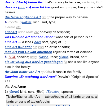
das ist (doch) keine Art!
that’s no way to behave;
sie lacht, lügt
,
dass es (
nur
so) eine Art hat
good and proper, like you wouldn’t
believe;
die feine englische Art
umg
the proper way to behave
4.
(Sorte,
Qualität
)
kind, sort, type;
Geräte
etc
aller Art
auch tools
etc
of every description;
was für eine Art Mensch ist er?
what sort of person is he?;
eine Art …
a kind (
oder
sort, type) of …;
eine Art Künstler
etc
iron
an artist of sorts;
jede Art von Gewalt ablehnen
reject all forms of violence
5.
BIOL
species;
umg
(
Rasse
)
race;
(Sorte)
breed, sort;
sie ist völlig aus der Art geschlagen
fig
she’s not like anyone
else in the family;
Art lässt nicht von Art
sprichw
it runs in the family;
Darwins „Entstehung der Arten“
Darwin’s “Origin of Species”
* * *
die;
Art, Arten
1)
(Sorte)
kind; sort;
(
Biol.
)
:
(Spezies)
species
Tische/Bücher aller Art — tables/books of all kinds
or
sorts; all
kinds
or
sorts of tables/books