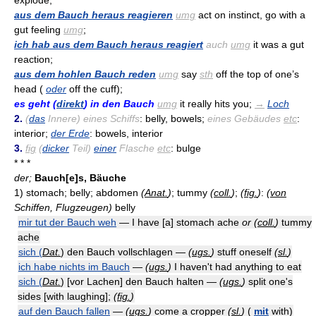
explode;
aus dem Bauch heraus reagieren
umg
act on instinct, go with a
gut feeling
umg
;
ich hab aus dem Bauch heraus reagiert
auch
umg
it was a gut
reaction;
aus dem hohlen Bauch reden
umg
say
sth
off the top of one’s
head (
oder
off the cuff);
es geht (
direkt
) in den Bauch
umg
it really hits you;
→
Loch
2.
(
das
Innere) eines Schiffs
: belly, bowels;
eines Gebäudes
etc
:
interior;
der Erde
: bowels, interior
3.
fig
(
dicker
Teil)
einer
Flasche
etc
: bulge
* * *
der;
Bauch[e]s, Bäuche
1)
stomach; belly; abdomen
(
Anat.
)
; tummy
(
coll.
)
;
(
fig.
)
:
(
von
Schiffen, Flugzeugen)
belly
mir tut der Bauch weh
— I have [a] stomach ache
or
(
coll.
)
tummy
ache
sich (
Dat.
) den Bauch vollschlagen —
(
ugs.
)
stuff oneself
(
sl.
)
ich habe nichts im Bauch
—
(
ugs.
)
I haven't had anything to eat
sich (
Dat.
) [vor Lachen] den Bauch halten —
(
ugs.
)
split one's
sides [with laughing];
(
fig.
)
auf den Bauch fallen
—
(
ugs.
)
come a cropper
(
sl.
)
(
mit
with)