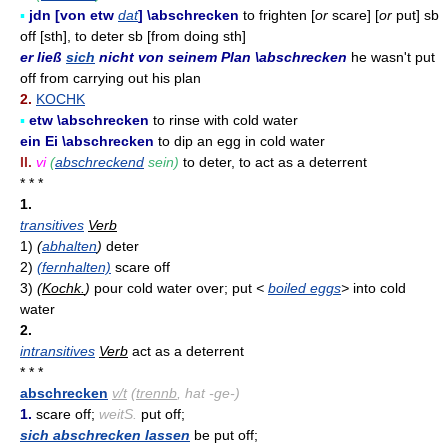
▪
jdn [von etw
dat
] \abschrecken
to frighten [
or
scare] [
or
put] sb
off [sth], to deter sb [from doing sth]
er ließ
sich
nicht von seinem Plan \abschrecken
he wasn't put
off from carrying out his plan
2.
KOCHK
▪
etw \abschrecken
to rinse with cold water
ein Ei \abschrecken
to dip an egg in cold water
II.
vi
(
abschreckend
sein)
to deter, to act as a deterrent
* * *
1.
transitives
Verb
1)
(
abhalten
)
deter
2)
(fernhalten)
scare off
3)
(
Kochk.
)
pour cold water over; put
<
boiled eggs
>
into cold
water
2.
intransitives
Verb
act as a deterrent
* * *
abschrecken
v/t
(
trennb
, hat -ge-)
1.
scare off;
weitS.
put off;
sich abschrecken lassen
be put off;