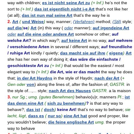
way with children;
es ist nicht seine Art zu
(+ Inf.)
he’s not the
sort to
(+ Inf.)
das ist eigentlich nicht i-e Art
that’s not like her
(at all);
das ist nun mal seine Art
that’s the way he is
2.
Art
(
und Weise
)
way, manner;
(Verfahren)
method;
(Stil)
style;
auf die
(
se
)
Art
(in) this way (
oder
manner);
auf irgendeine Art
oder
auf die eine oder andere Art
somehow or other;
auf
welche Art?
in which way?;
auf keine Art
in no way,
auf mehrere
/ verschiedene Arten
in several / different ways;
auf freundliche
/ ruhige Art
kindly / quietly;
das macht sie auf ihre
(
eigene
)
Art
she has her own way of doing it;
das wäre die einfachste /
geschickteste Art zu
(+ Inf.)
that would be the easiest / most
elegant way to
(+ Inf.)
die Art, wie er das macht
the way he does
that;
in der Art Haydns
in the style of Haydn;
nach der Art
(
+
Gen oder
von
) along the lines of, after the fashion of;
GASTR.
in
the style of...,... style;
nach Art des Hauses
GASTR.
а la maison
3.
nur Sg.
;
umg. (gutes Benehmen)
behavio(u)r, manners
Pl.
;
ist
das denn eine Art
(
sich zu benehmen
)
?
is that any way to
behave?;
das ist
(
doch
)
keine Art!
that’s no way to behave;
sie
lacht, lügt
,
dass es
(
nur so
)
eine Art hat
good and proper, like
you wouldn’t believe;
die feine englische Art
umg.
the proper
way to behave