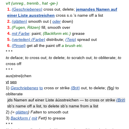
v/t (unreg., trennb., hat -ge-)
1.
(Geschriebenes)
cross out, delete;
jemandes Namen auf
einer Liste ausstreichen
cross s.o.’s name off a list
2.
(glätten)
smooth out (
oder
down)
3.
(Fugen, Ritzen)
fill, smooth over
4.
mit Farbe
: paint;
(Backform etc.)
grease
5.
(verteilen) (Farbe)
distribute;
(Teig)
spread out
6.
(Pinsel)
get all the paint off
a brush etc.
* * *
to
deface;
to
cross out;
to
delete;
to
scratch out;
to
obliterate;
to
cross off
* * *
aus|strei|chen
vt
sep
1)
Geschriebenes
to
cross or strike
(Brit)
out, to delete;
(
fig
)
to
obliterate
jds Namen auf einer Liste áússtreichen — to cross or strike
(Brit)
sb's name off a list, to delete sb's name from a list
2)
(=
glätten
) Falten
to smooth out
3)
Backform (
mit
Fett)
to grease
* * *