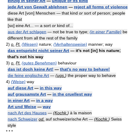
einzig in seiner Art
—
unique of its kind
jede Art von Gewalt ablehnen
—
reject all forms of violence
diese Art [von] Menschen — that kind
or
sort of person; people
like that
[so] eine Art... — a sort
or
kind of...
aus der Art schlagen
— not be true to type;
(in einer Familie)
be
different from all the rest of the family
2)
o.
Pl.
(Wesen)
nature;
(Verhaltensweise)
manner; way
das entspricht nicht seiner Art
— it's not [in] his nature;
that's not his way
3)
o.
Pl.
(gutes Benehmen)
behaviour
das ist doch keine Art!
—
that's no way to behave!
die feine englische Art
—
(
ugs.
)
the proper way to behave
4)
(Weise)
way
auf diese Art
—
in this way
auf grausamste Art
—
in the cruellest way
in einer Art
—
in a way
Art und Weise
—
way
nach Art des Hauses
—
(
Kochk.
)
à la maison
nach Schweizer
od.
auf schweizerische Art —
(
Kochk.
)
Swiss
style
* * *