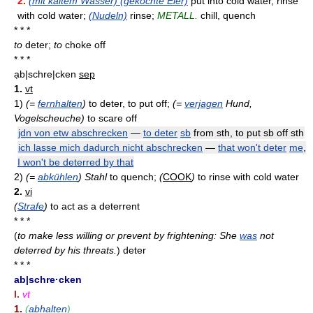
2.
(mit kaltem Wasser) (gekochte Eier)
put into cold water, rinse
with cold water;
(Nudeln)
rinse;
METALL.
chill, quench
* * *
to
deter;
to
choke off
* * *
ạb|schre|cken
sep
1.
vt
1)
(=
fernhalten
)
to deter, to put off;
(=
verjagen
Hund,
Vogelscheuche)
to scare off
jdn von etw abschrecken
—
to deter
sb
from sth, to put sb off sth
ich lasse mich dadurch nicht abschrecken
—
that won't deter
me
,
I won't be deterred by that
2)
(=
abkühlen
) Stahl
to quench;
(
COOK
)
to rinse with cold water
2.
vi
(
Strafe
)
to act as a deterrent
* * *
(
to make less willing or prevent by frightening: She
was
not
deterred by his threats.
)
deter
* * *
ab|schre·cken
I.
vt
1.
(
abhalten
)