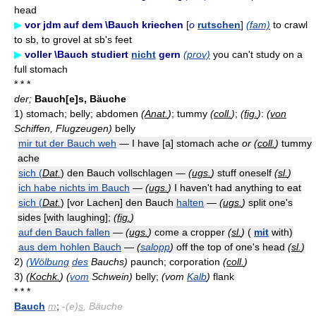
head
▶
vor jdm auf dem \Bauch kriechen
[
o
rutschen
]
(fam)
to crawl
to sb, to grovel at sb's feet
▶
voller \Bauch studiert
nicht
gern
(prov)
you can't study on a
full stomach
* * *
der;
Bauch[e]s, Bäuche
1)
stomach; belly; abdomen
(
Anat.
)
; tummy
(
coll.
)
;
(
fig.
)
:
(
von
Schiffen, Flugzeugen)
belly
mir tut der Bauch weh
— I have [a] stomach ache
or
(
coll.
)
tummy
ache
sich (
Dat.
) den Bauch vollschlagen —
(
ugs.
)
stuff oneself
(
sl.
)
ich habe nichts im Bauch
—
(
ugs.
)
I haven't had anything to eat
sich (
Dat.
) [vor Lachen] den Bauch
halten
—
(
ugs.
)
split one's
sides [with laughing];
(
fig.
)
auf den Bauch fallen
—
(
ugs.
)
come a cropper
(
sl.
)
(
mit
with)
aus dem hohlen Bauch
—
(
salopp
)
off the top of one's head
(
sl.
)
2)
(Wölbung
des
Bauchs)
paunch; corporation
(
coll.
)
3)
(
Kochk.
)
(
vom
Schwein)
belly;
(vom
Kalb
)
flank
* * *
Bauch
m
;
-
(e)
s
, Bäuche