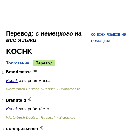
Перевод:
с немецкого на
со всех языков на
все языки
немецкий
KOCHK
Толкование
Перевод
Brandmasse
1
Kochk
заварна́я ма́сса
Wörterbuch Deutsch-Russisch
Brandmasse
>
Brandteig
2
Kochk
заварно́е те́сто
Wörterbuch Deutsch-Russisch
Brandteig
>
durchpassieren
3