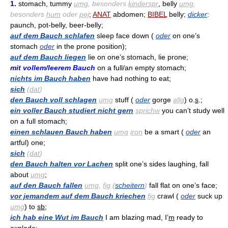
1.
stomach, tummy
umg
, besonders
kinderspr
, belly
umg
,
besonders
hum
oder
pej
;
ANAT
abdomen;
BIBEL
belly;
dicker
:
paunch, pot-belly, beer-belly;
auf dem Bauch schlafen
sleep face down (
oder
on one’s
stomach
oder
in the prone position);
auf dem Bauch liegen
lie on one’s stomach, lie prone;
mit vollem/leerem Bauch
on a full/an empty stomach;
nichts im Bauch haben
have had nothing to eat;
sich
(
dat
)
den Bauch voll schlagen
umg
stuff (
oder
gorge
allg
) o.
s
.;
ein voller Bauch studiert nicht gern
sprichw
you can’t study well
on a full stomach;
einen schlauen Bauch haben
umg
iron
be a smart (
oder
an
artful) one;
sich
(
dat
)
den Bauch halten vor Lachen
split one’s sides laughing, fall
about
umg
;
auf den Bauch fallen
umg
,
fig
(
scheitern
)
fall flat on one’s face;
vor jemandem auf dem Bauch kriechen
fig
crawl (
oder
suck up
umg
) to
sb
;
ich hab eine Wut im Bauch
I am blazing mad, I’
m
ready to