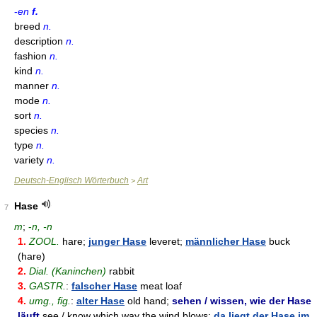
-
en
f.
breed
n.
description
n.
fashion
n.
kind
n.
manner
n.
mode
n.
sort
n.
species
n.
type
n.
variety
n.
Deutsch-Englisch Wörterbuch
Art
>
Hase
7
m
;
-
n, -n
1.
ZOOL.
hare;
junger Hase
leveret;
männlicher Hase
buck
(hare)
2.
Dial. (Kaninchen)
rabbit
3.
GASTR.
:
falscher Hase
meat loaf
4.
umg., fig.
:
alter Hase
old hand;
sehen / wissen, wie der Hase
läuft
see / know which way the wind blows;
da liegt der Hase im