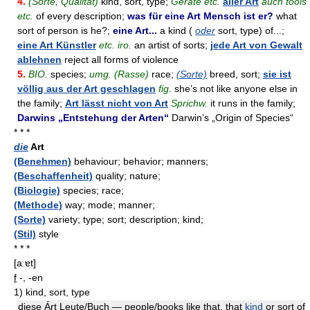
4.
(Sorte, Qualität)
kind, sort, type;
Geräte etc.
aller Art
auch tools
etc.
of every description;
was für eine Art Mensch ist er?
what
sort of person is he?;
eine Art...
a kind (
oder
sort, type) of...;
eine Art Künstler
etc. iro.
an artist of sorts;
jede Art von Gewalt
ablehnen
reject all forms of violence
5.
BIO.
species;
umg. (Rasse)
race;
(Sorte)
breed, sort;
sie ist
völlig aus der Art geschlagen
fig.
she’s not like anyone else in
the family;
Art lässt nicht von Art
Sprichw.
it runs in the family;
Darwins „Entstehung der Arten“
Darwin’s „Origin of Species“
* * *
die
Art
(Benehmen)
behaviour; behavior; manners;
(Beschaffenheit)
quality; nature;
(Biologie)
species; race;
(Methode)
way; mode; manner;
(Sorte)
variety; type; sort; description; kind;
(Stil)
style
* * *
[aːɐt]
f
-, -en
1)
kind, sort, type
diese Árt Leute/Buch — people/books like that, that
kind
or sort of