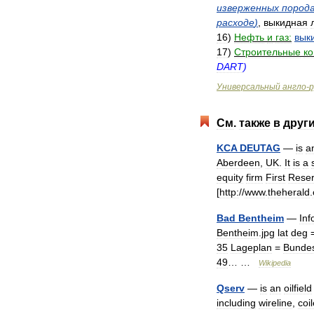
изверженных
пород
расходе
)
,
выкидная
16
)
Нефть
и
газ:
вык
17
)
Строительные
ко
DART
)
Универсальный
англо
-
р
См
.
также
в
друг
KCA
DEUTAG
—
is
a
Aberdeen
,
UK
.
It
is
a
equity
firm
First
Rese
[
http:
//
www
.
theherald
.
Bad
Bentheim
—
Inf
Bentheim
.
jpg
lat
deg
35
Lageplan
=
Bunde
49
… …
Wikipedia
Qserv
—
is
an
oilfield
including
wireline
,
coi