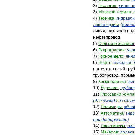
2
)
Геология:
линия
п
3
)
Морской
термин:
4
)
Техника:
гидравли
линия
сдвига
(
в
мет
линия
,
поточная
под
нефтепровод
5
)
Сельское
хозяйств
6
)
Гидрография:
уро
7
)
Горное
дело:
лин
8
)
Нефть:
выкидная
нагнетательный
тру
трубопровод
,
промы
9
)
Космонавтика:
ли
10
)
Бурение:
трубоп
11
)
Глоссарий
компа
(
для
вывода
из
сква
12
)
Полимеры:
жёло
13
)
Автоматика:
гид
при
деформации
)
14
)
Пластмассы:
лин
15
)
Макаров:
подаю