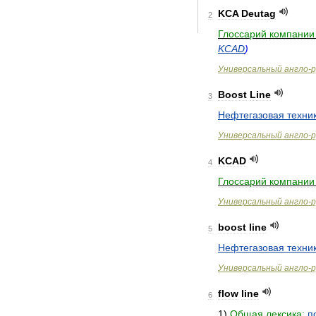
KCA
Deutag
2
Глоссарий
компании
KCAD
)
Универсальный
англо
-
р
Boost
Line
3
Нефтегазовая
техни
Универсальный
англо
-
р
KCAD
4
Глоссарий
компании
Универсальный
англо
-
р
boost
line
5
Нефтегазовая
техни
Универсальный
англо
-
р
flow
line
6
1
)
Общая
лексика:
п