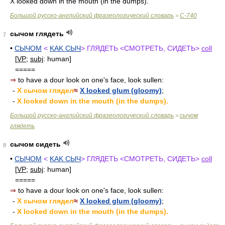
X looked down in the mouth (in the dumps).
Большой русско-английский фразеологический словарь
С-740
>
сычом глядеть
7
•
СЫЧОМ
<
KAK СЫЧ
> ГЛЯДЕТЬ <СМОТРЕТЬ, СИДЕТЬ>
coll
[
VP
;
subj
: human]
=====
⇒
to have a dour look on one's face, look sullen:
-
X сычом глядел
≈
X looked glum (gloomy)
;
-
X looked down in the mouth (in the dumps).
Большой русско-английский фразеологический словарь
сычом
>
глядеть
сычом сидеть
8
•
СЫЧОМ
<
KAK СЫЧ
> ГЛЯДЕТЬ <СМОТРЕТЬ, СИДЕТЬ>
coll
[
VP
;
subj
: human]
=====
⇒
to have a dour look on one's face, look sullen:
-
X сычом глядел
≈
X looked glum (gloomy)
;
-
X looked down in the mouth (in the dumps).