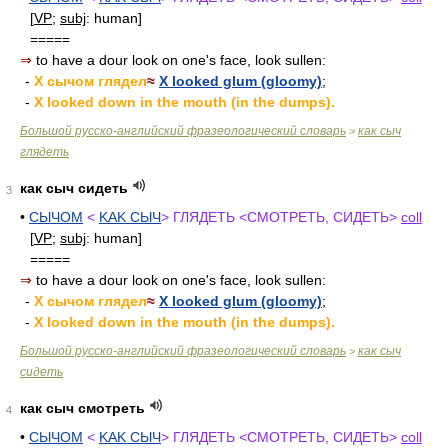
[
VP
;
subj
: human]
=====
⇒
to have a dour look on one's face, look sullen:
-
X сычом глядел
≈
X looked glum (gloomy)
;
-
X looked down in the mouth (in the dumps).
Большой русско-английский фразеологический словарь
как сыч
>
глядеть
как сыч сидеть
3
•
СЫЧОМ
<
KAK СЫЧ
> ГЛЯДЕТЬ <СМОТРЕТЬ, СИДЕТЬ>
coll
[
VP
;
subj
: human]
=====
⇒
to have a dour look on one's face, look sullen:
-
X сычом глядел
≈
X looked glum (gloomy)
;
-
X looked down in the mouth (in the dumps).
Большой русско-английский фразеологический словарь
как сыч
>
сидеть
как сыч смотреть
4
•
СЫЧОМ
<
KAK СЫЧ
> ГЛЯДЕТЬ <СМОТРЕТЬ, СИДЕТЬ>
coll