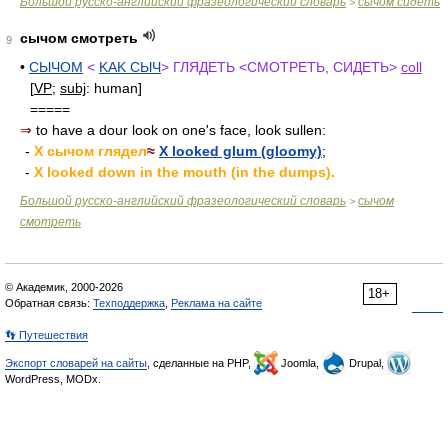
Большой русско-английский фразеологический словарь
сычом сидеть
>
сычом смотреть
9
•
СЫЧОМ
<
KAK СЫЧ
> ГЛЯДЕТЬ <СМОТРЕТЬ, СИДЕТЬ>
coll
[
VP
;
subj
: human]
=====
⇒
to have a dour look on one's face, look sullen:
-
X сычом глядел
≈
X looked glum (gloomy)
;
-
X looked down in the mouth (in the dumps).
Большой русско-английский фразеологический словарь
сычом
>
смотреть
© Академик, 2000-2026
18+
Обратная связь:
Техподдержка
,
Реклама на сайте
👣 Путешествия
Экспорт словарей на сайты
, сделанные на PHP,
Joomla,
Drupal,
WordPress, MODx.