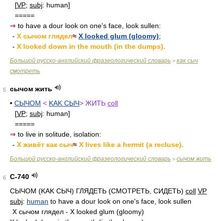
[
VP
;
subj
: human]
=====
⇒
to have a dour look on one's face, look sullen:
-
X сычом глядел
≈
X looked glum (gloomy)
;
-
X looked down in the mouth (in the dumps).
Большой русско-английский фразеологический словарь
как сыч
>
смотреть
сычом жить
5
•
СЫЧОМ
<
KAK СЫЧ
> ЖИТЬ
coll
[
VP
;
subj
: human]
=====
⇒
to live in solitude, isolation:
-
X живёт как сыч
≈
X lives like a hermit (a recluse).
Большой русско-английский фразеологический словарь
сычом жить
>
С-740
6
СЫЧОМ (KAK СЫЧ) ГЛЯДЕТЬ (СМОТРЕТЬ, СИДЕТЬ)
coll
VP
subj
:
human
to have a dour look on one's face, look sullen
X сычом глядел - X looked glum (gloomy)