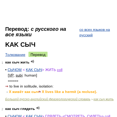
Перевод:
с русского на
со всех языков на
все языки
русский
KAK СЫЧ
Толкование
Перевод
как сыч жить
1
•
СЫЧОМ
<
KAK СЫЧ
> ЖИТЬ
coll
[
VP
;
subj
: human]
=====
⇒
to live in solitude, isolation:
-
X живёт как сыч
≈
X lives like a hermit (a recluse).
Большой русско-английский фразеологический словарь
как сыч жить
>
как сыч глядеть
2
•
СЫЧОМ
<
KAK СЫЧ
> ГЛЯДЕТЬ <СМОТРЕТЬ, СИДЕТЬ>
coll