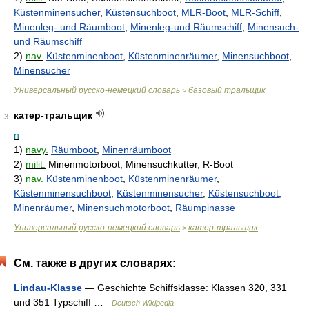
Küstenminensucher
,
Küstensuchboot
,
MLR-Boot
,
MLR-Schiff
,
Minenleg- und Räumboot
,
Minenleg-und Räumschiff
,
Minensuch-
und Räumschiff
2)
nav.
Küstenminenboot
,
Küstenminenräumer
,
Minensuchboot
,
Minensucher
Универсальный русско-немецкий словарь
базовый тральщик
>
катер-тральщик
3
n
1)
navy.
Räumboot
,
Minenräumboot
2)
milit.
Minenmotorboot, Minensuchkutter, R-Boot
3)
nav.
Küstenminenboot
,
Küstenminenräumer
,
Küstenminensuchboot
,
Küstenminensucher
,
Küstensuchboot
,
Minenräumer
,
Minensuchmotorboot
,
Räumpinasse
Универсальный русско-немецкий словарь
катер-тральщик
>
См. также в других словарях:
Lindau-Klasse
— Geschichte Schiffsklasse: Klassen 320, 331
und 351 Typschiff …
Deutsch Wikipedia