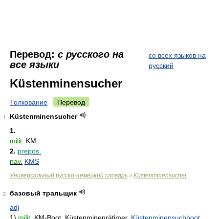
Перевод:
с русского на
со всех языков на
все языки
русский
Küstenminensucher
Толкование
Перевод
Küstenminensucher
1
1.
milit.
KM
2.
prepos.
nav.
KMS
Универсальный русско-немецкий словарь
Küstenminensucher
>
базовый тральщик
2
adj
1)
milit.
KM-Boot, Küstenminenrätimer,
Küstenminensuchboot
,