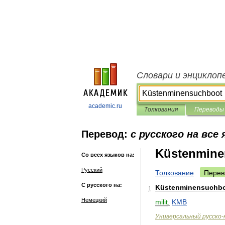
Словари и энциклоп
academic.ru
Толкования
Переводы
Перевод:
с русского на все
Küstenmine
Со всех языков на:
Русский
Толкование
Перев
С русского на:
Küstenminensuchb
1
Немецкий
milit
.
KMB
Универсальный
русско
-