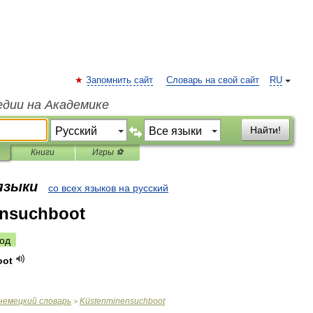
Запомнить сайт
Словарь на свой сайт
RU
едии на Академике
Найти!
Книги
Игры ⚽
 языки
со всех языков на русский
nsuchboot
од
oot
немецкий
словарь
Küstenminensuchboot
>