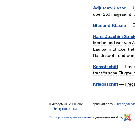
Adjutant
-
Klasse
—
Ü
über
250
insgesamt
Bluebird
-
Klasse
—
Ü
Hans
-
Joachim
Stric
Marine
und
war
von
A
Laufbahn
Stricker
trat
Bundeswehr
und
wur
Kampfschiff
—
Frega
französische
Flugzeu
Kriegsschiff
—
Frega
© Академик, 2000-2026
Обратная связь:
Техподдерж
👣 Путешествия
Экспорт словарей на сайты
, сделанные на PHP,
Jo