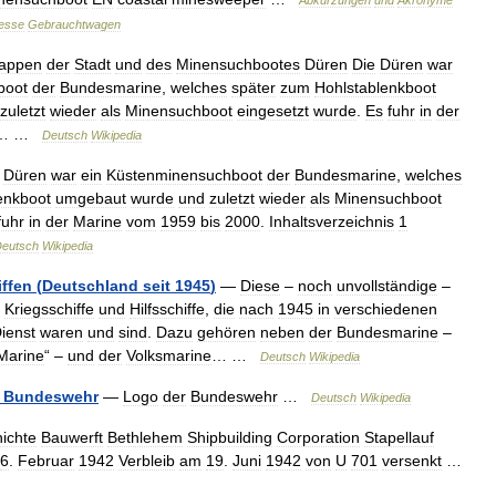
Abkürzungen
und
Akronyme
esse
Gebrauchtwagen
appen
der
Stadt
und
des
Minensuchbootes
Düren
Die
Düren
war
boot
der
Bundesmarine
,
welches
später
zum
Hohlstablenkboot
zuletzt
wieder
als
Minensuchboot
eingesetzt
wurde
.
Es
fuhr
in
der
… …
Deutsch
Wikipedia
Düren
war
ein
Küstenminensuchboot
der
Bundesmarine
,
welches
enkboot
umgebaut
wurde
und
zuletzt
wieder
als
Minensuchboot
fuhr
in
der
Marine
vom
1959
bis
2000
.
Inhaltsverzeichnis
1
eutsch
Wikipedia
iffen
(
Deutschland
seit
1945
)
—
Diese
–
noch
unvollständige
–
Kriegsschiffe
und
Hilfsschiffe
,
die
nach
1945
in
verschiedenen
ienst
waren
und
sind
.
Dazu
gehören
neben
der
Bundesmarine
–
Marine
“ –
und
der
Volksmarine
… …
Deutsch
Wikipedia
Bundeswehr
—
Logo
der
Bundeswehr
…
Deutsch
Wikipedia
ichte
Bauwerft
Bethlehem
Shipbuilding
Corporation
Stapellauf
6
.
Februar
1942
Verbleib
am
19
.
Juni
1942
von
U
701
versenkt
…