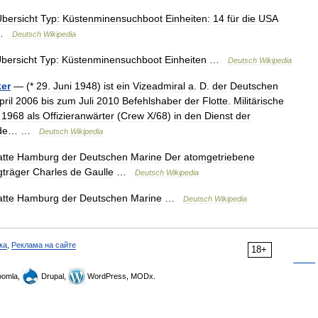
bersicht
Typ:
Küstenminensuchboot
Einheiten:
14
für
die
USA
…
Deutsch
Wikipedia
bersicht
Typ:
Küstenminensuchboot
Einheiten
…
Deutsch
Wikipedia
ker
— (*
29
.
Juni
1948
)
ist
ein
Vizeadmiral
a
.
D
.
der
Deutschen
pril
2006
bis
zum
Juli
2010
Befehlshaber
der
Flotte
.
Militärische
1968
als
Offizieranwärter
(
Crew
X
/
68
)
in
den
Dienst
der
de
… …
Deutsch
Wikipedia
tte
Hamburg
der
Deutschen
Marine
Der
atomgetriebene
gträger
Charles
de
Gaulle
…
Deutsch
Wikipedia
tte
Hamburg
der
Deutschen
Marine
…
Deutsch
Wikipedia
ка
,
Реклама на сайте
18+
omla,
Drupal,
WordPress, MODx.