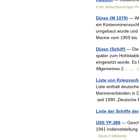
in
der
deutschsprachigen
Pr
Düren
(
M
1079
)
—
W
ein
Küstenminensuch
umgebaut
wurde
und
Marine
vom
1959
bis
Düren
(
Schiff
)
—
Die
später
zum
Hohlstabl
eingesetzt
wurde
.
Es
Allgemeines
2
… …
D
Liste
von
Kriegssch
Liste
enthält
deutsche
Marineverbänden
in
D
seit
1990
„
Deutsche
Liste
der
Schiffe
der
USS
YP
-
389
—
Gesch
1941
Indienststellung
Deutsch
Wikipedia