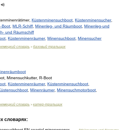
tenminenrätimer
,
Küstenminensuchboot
,
Küstenminensucher
,
R
-
Boot
,
MLR
-
Schiff
,
Minenleg
-
und
Räumboot
,
Minenleg
-
und
ch
-
und
Räumschiff
oot
,
Küstenminenräumer
,
Minensuchboot
,
Minensucher
немецкий
словарь
базовый
тральщик
>
inenräumboot
oot
,
Minensuchkutter
,
R
-
Boot
oot
,
Küstenminenräumer
,
Küstenminensuchboot
,
Küstensuchboot
,
Minenräumer
,
Minensuchmotorboot
,
немецкий
словарь
катер
-
тральщик
>
их
словарях:
nensuchboot
EN
coastal
minesweeper
…