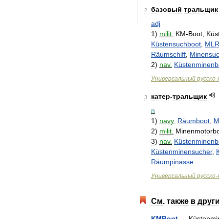
базовый
тральщик
2
adj
1
)
milit
.
KM
-
Boot
,
Küs
Küstensuchboot
,
ML
Räumschiff
,
Minensu
2
)
nav
.
Küstenminenb
Универсальный
русско
-
катер
-
тральщик
3
n
1
)
navy
.
Räumboot
,
M
2
)
milit
.
Minenmotorb
3
)
nav
.
Küstenminenb
Küstenminensucher
,
Räumpinasse
Универсальный
русско
-
См
.
также
в
друг
KMBoot
—
Küstenmi