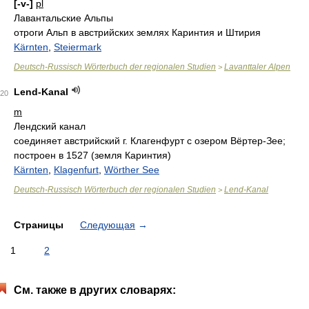
[-v-]
pl
Лавантальские Альпы
отроги Альп в австрийских землях Каринтия и Штирия
Kärnten
,
Steiermark
Deutsch-Russisch Wörterbuch der regionalen Studien
Lavanttaler Alpen
>
Lend-Kanal
20
m
Лендский канал
соединяет австрийский г. Клагенфурт с озером Вёртер-Зее;
построен в 1527 (земля Каринтия)
Kärnten
,
Klagenfurt
,
Wörther See
Deutsch-Russisch Wörterbuch der regionalen Studien
Lend-Kanal
>
Страницы
Следующая
→
1
2
См. также в других словарях: