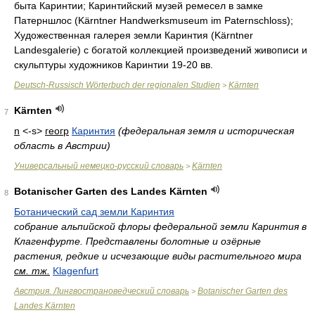
быта Каринтии; Каринтийский музей ремесел в замке
Патерншлос (Kärntner Handwerksmuseum im Paternschloss);
Художественная галерея земли Каринтия (Kärntner
Landesgalerie) с богатой коллекцией произведений живописи и
скульптуры художников Каринтии 19-20 вв.
Deutsch-Russisch Wörterbuch der regionalen Studien
Kärnten
>
Kärnten
7
n
<-s>
геогр
Каринтия
(федеральная земля и историческая
область в Австрии)
Универсальный немецко-русский словарь
Kärnten
>
Botanischer Garten des Landes Kärnten
8
Ботанический сад земли Каринтия
собрание альпийской флоры федеральной земли Каринтия в
Клагенфурте. Представлены болотные и озёрные
растения, редкие и исчезающие виды растительного мира
см. тж.
Klagenfurt
Австрия. Лингвострановедческий словарь
Botanischer Garten des
>
Landes Kärnten