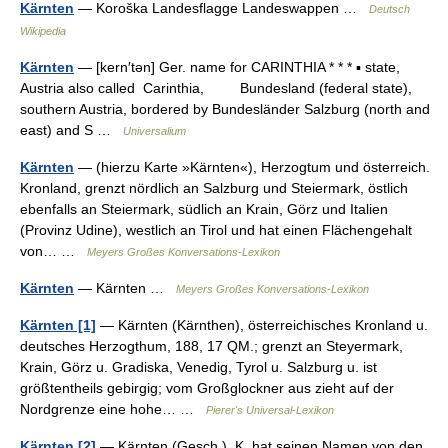
Kärnten
— Koroška Landesflagge Landeswappen …
Deutsch
Wikipedia
Kärnten
— [kern′tən] Ger. name for CARINTHIA * * * ▪ state,
Austria also called Carinthia, Bundesland (federal state),
southern Austria, bordered by Bundesländer Salzburg (north and
east) and S …
Universalium
Kärnten
— (hierzu Karte »Kärnten«), Herzogtum und österreich.
Kronland, grenzt nördlich an Salzburg und Steiermark, östlich
ebenfalls an Steiermark, südlich an Krain, Görz und Italien
(Provinz Udine), westlich an Tirol und hat einen Flächengehalt
von… …
Meyers Großes Konversations-Lexikon
Kärnten
— Kärnten …
Meyers Großes Konversations-Lexikon
Kärnten [1]
— Kärnten (Kärnthen), österreichisches Kronland u.
deutsches Herzogthum, 188, 17 QM.; grenzt an Steyermark,
Krain, Görz u. Gradiska, Venedig, Tyrol u. Salzburg u. ist
größtentheils gebirgig; vom Großglockner aus zieht auf der
Nordgrenze eine hohe… …
Pierer's Universal-Lexikon
Kärnten [2]
— Kärnten (Gesch.). K. hat seinen Namen von den