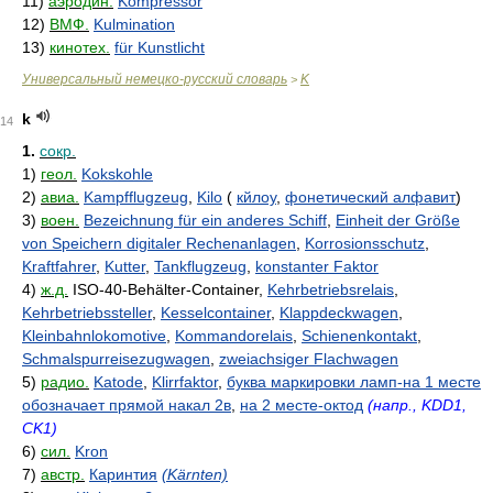
11)
аэродин.
Kompressor
12)
ВМФ.
Kulmination
13)
кинотех.
für Kunstlicht
Универсальный немецко-русский словарь
K
>
k
14
1.
сокр.
1)
геол.
Kokskohle
2)
авиа.
Kampfflugzeug
,
Kilo
(
кйлоу
,
фонетический алфавит
)
3)
воен.
Bezeichnung für ein anderes Schiff
,
Einheit der Größe
von Speichern digitaler Rechenanlagen
,
Korrosionsschutz
,
Kraftfahrer
,
Kutter
,
Tankflugzeug
,
konstanter Faktor
4)
ж.д.
ISO-40-Behälter-Container,
Kehrbetriebsrelais
,
Kehrbetriebssteller
,
Kesselcontainer
,
Klappdeckwagen
,
Kleinbahnlokomotive
,
Kommandorelais
,
Schienenkontakt
,
Schmalspurreisezugwagen
,
zweiachsiger Flachwagen
5)
радио.
Katode
,
Klirrfaktor
,
буква маркировки ламп-на 1 месте
обозначает прямой накал 2в
,
на 2 месте-октод
(напр., KDD1,
CK1)
6)
сил.
Kron
7)
австр.
Каринтия
(Kärnten)