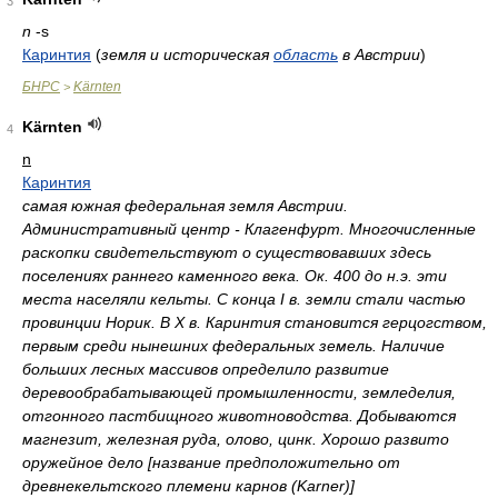
3
n
-s
Каринтия
(
земля и историческая
область
в Австрии
)
БНРС
Kärnten
>
Kärnten
4
n
Каринтия
самая южная федеральная земля Австрии.
Административный центр - Клагенфурт. Многочисленные
раскопки свидетельствуют о существовавших здесь
поселениях раннего каменного века. Ок. 400 до н.э. эти
места населяли кельты. С конца I в. земли стали частью
провинции Норик. В Х в. Каринтия становится герцогством,
первым среди нынешних федеральных земель. Наличие
больших лесных массивов определило развитие
деревообрабатывающей промышленности, земледелия,
отгонного пастбищного животноводства. Добываются
магнезит, железная руда, олово, цинк. Хорошо развито
оружейное дело [название предположительно от
древнекельтского племени карнов (Karner)]