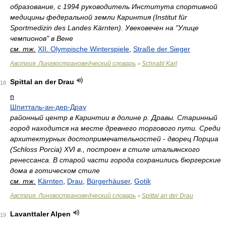
образование, с 1994 руководитель Института спортивной
медицины федеральной земли Каринтия (Institut für
Sportmedizin des Landes Kärnten). Увековечен на "Улице
чемпионов" в Вене
см. тж.
XII. Olympische Winterspiele
,
Straße der Sieger
Австрия. Лингвострановедческий словарь
Schnabl Karl
>
Spittal an der Drau
18
n
Шпитталь-ан-дер-Драу
районный центр в Каринтии в долине р. Дравы. Старинный
город находится на месте древнего торгового пути. Среди
архитектурных достопримечательностей - дворец Порциа
(Schloss Porcia) XVI в., построен в стиле итальянского
ренессанса. В старой части города сохранились бюргерские
дома в готическом стиле
см. тж.
Kärnten
,
Drau
,
Bürgerhäuser
,
Gotik
Австрия. Лингвострановедческий словарь
Spittal an der Drau
>
Lavanttaler Alpen
19