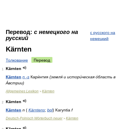
Перевод:
с немецкого на
с русского на
русский
немецкий
Kärnten
Толкование
Перевод
Kärnten
1
Kärnten
n -s
Кари́нтия
(земля́ и истори́ческая о́бласть в
А́встрии)
Allgemeines Lexikon
Kärnten
>
Kärnten
2
Kärnten
n
(
Kärntens
;
bpl
) Karyntia
f
Deutsch-Polnisch Wörterbuch neuer
Kärnten
>
Kärnten