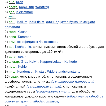
6)
сил.
Kron
7)
австр.
Каринтия
(Kärnten)
8)
дер.
Kleinstmaß
2.
сущ.
1)
общ.
Kalium
,
Kauritleim
,
одиннадцатая буква немецкого
алфавита
2)
геол.
Klasse
3)
авиа.
Kammer
4)
хим.
коэффициент Фикентшера
5)
авт.
Kochpunkt
, шины грузовых автомобилей и автобусов для
движения со скоростью до 110 км ч/ч
6)
астр.
калий
7)
электр.
Grad Kelvin
,
Kappenisolator
,
Kathode
8)
нефт.
Kohle
9)
пищ.
Kondensat
,
Kristall
,
Widerstandskonstante
10)
свар.
кокильное литьё, с пониженным содержанием
фосфора, кокильная отливка
(в маркировке материала)
,
наклёпанный
(в маркировке стали)
, с пониженным
содержанием серы
(в маркировке стали)
, для обработки
материалов, дающих короткую стружку
(обозначение одной из
основных групп твёрдых сплавов)