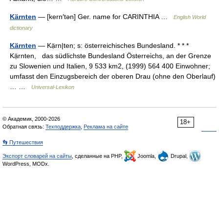
Kärnten
— [kern′tən] Ger. name for CARINTHIA …
English World
dictionary
Kärnten
— Kạ̈rn|ten; s: österreichisches Bundesland. * * *
Kạ̈rnten, das südlichste Bundesland Österreichs, an der Grenze
zu Slowenien und Italien, 9 533 km2, (1999) 564 400 Einwohner;
umfasst den Einzugsbereich der oberen Drau (ohne den Oberlauf)
… …
Universal-Lexikon
© Академик, 2000-2026
18+
Обратная связь:
Техподдержка
,
Реклама на сайте
👣 Путешествия
Экспорт словарей на сайты
, сделанные на PHP,
Joomla,
Drupal,
WordPress, MODx.