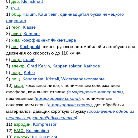
8)
дер.
Kleinstmaß
2.
сущ.
1)
общ.
Kalium
,
Kauritleim
,
одиннадцатая буква немецкого
алфавита
2)
геол.
Klasse
3)
авиа.
Kammer
4)
хим.
коэффициент Фикентшера
5)
авт.
Kochpunkt
, шины грузовых автомобилей и автобусов для
движения со скоростью до 110 км ч/ч
6)
астр.
калий
7)
электр.
Grad Kelvin
,
Kappenisolator
,
Kathode
8)
нефт.
Kohle
9)
пищ.
Kondensat
,
Kristall
,
Widerstandskonstante
10)
свар.
кокильное литьё, с пониженным содержанием
фосфора, кокильная отливка
(в маркировке материала)
,
наклёпанный
(в маркировке стали)
, с пониженным
содержанием серы
(в маркировке стали)
, для обработки
материалов, дающих короткую стружку
(обозначение одной из
основных групп твёрдых сплавов)
11)
аэродин.
Kompressor
12)
ВМФ.
Kulmination
13)
кинотех.
für Kunstlicht