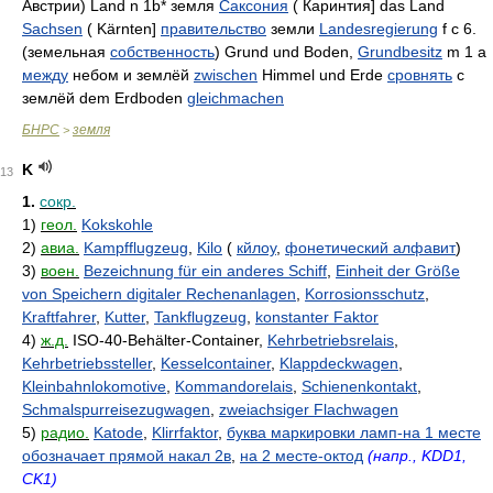
Австрии) Land n 1b* земля
Саксония
( Каринтия] das Land
Sachsen
( Kärnten]
правительство
земли
Landesregierung
f c 6.
(земельная
собственность
) Grund und Boden,
Grundbesitz
m 1 а
между
небом и землёй
zwischen
Himmel und Erde
сровнять
с
землёй dem Erdboden
gleichmachen
БНРС
земля
>
K
13
1.
сокр.
1)
геол.
Kokskohle
2)
авиа.
Kampfflugzeug
,
Kilo
(
кйлоу
,
фонетический алфавит
)
3)
воен.
Bezeichnung für ein anderes Schiff
,
Einheit der Größe
von Speichern digitaler Rechenanlagen
,
Korrosionsschutz
,
Kraftfahrer
,
Kutter
,
Tankflugzeug
,
konstanter Faktor
4)
ж.д.
ISO-40-Behälter-Container,
Kehrbetriebsrelais
,
Kehrbetriebssteller
,
Kesselcontainer
,
Klappdeckwagen
,
Kleinbahnlokomotive
,
Kommandorelais
,
Schienenkontakt
,
Schmalspurreisezugwagen
,
zweiachsiger Flachwagen
5)
радио.
Katode
,
Klirrfaktor
,
буква маркировки ламп-на 1 месте
обозначает прямой накал 2в
,
на 2 месте-октод
(напр., KDD1,
CK1)