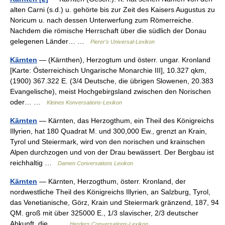
alten Carni (s.d.) u. gehörte bis zur Zeit des Kaisers Augustus zu
Noricum u. nach dessen Unterwerfung zum Römerreiche.
Nachdem die römische Herrschaft über die südlich der Donau
gelegenen Länder… …
Pierer's Universal-Lexikon
Kärnten
— (Kärnthen), Herzogtum und österr. ungar. Kronland
[Karte: Österreichisch Ungarische Monarchie III], 10.327 qkm,
(1900) 367.322 E. (3/4 Deutsche, die übrigen Slowenen, 20.383
Evangelische), meist Hochgebirgsland zwischen den Norischen
oder… …
Kleines Konversations-Lexikon
Kärnten
— Kärnten, das Herzogthum, ein Theil des Königreichs
Illyrien, hat 180 Quadrat M. und 300,000 Ew., grenzt an Krain,
Tyrol und Steiermark, wird von den norischen und krainschen
Alpen durchzogen und von der Drau bewässert. Der Bergbau ist
reichhaltig …
Damen Conversations Lexikon
Kärnten
— Kärnten, Herzogthum, österr. Kronland, der
nordwestliche Theil des Königreichs Illyrien, an Salzburg, Tyrol,
das Venetianische, Görz, Krain und Steiermark gränzend, 187, 94
QM. groß mit über 325000 E., 1/3 slavischer, 2/3 deutscher
Abkunft, die… …
Herders Conversations-Lexikon