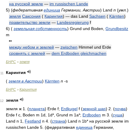
на русской земле
—
im russischen Lande
5)
(
федеративная
единица
Германии, Австрии
)
Land
n
(
умл.
)
земля
Саксония
(
Каринтия
) — das Land
Sachsen
(
Kärnten
)
правительство земли
—
Landesregierung
f
6)
(
земельная собственность
)
Grund und Boden,
Grundbesitz
m
••
между небом и землей
—
zwischen
Himmel und Erde
сровнять с землей
—
dem Erdboden gleichmachen
БНРС
земля
>
Каринтия
11
(
земля в Австрии
)
Kärnten
n
-s
БНРС
Каринтия
>
земля
12
земля ж 1. (
планета
) Erde f;
Erdkugel
f (
земной шар
) 2. (
почва
)
Erde f c, Boden m 1d, 1d*, Grund m 1a*;
Erdboden
m 3. (
суша
)
Land n 1,
Festland
n 4. (
страна
) Land n 1b* на русской земле im
russischen Lande 5. (федеративная
единица
Германии,