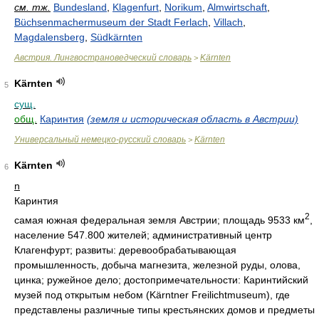
см. тж.
Bundesland
,
Klagenfurt
,
Norikum
,
Almwirtschaft
,
Büchsenmachermuseum der Stadt Ferlach
,
Villach
,
Magdalensberg
,
Südkärnten
Австрия. Лингвострановедческий словарь
Kärnten
>
Kärnten
5
сущ.
общ.
Каринтия
(земля и историческая область в Австрии)
Универсальный немецко-русский словарь
Kärnten
>
Kärnten
6
n
Каринтия
2
самая южная федеральная земля Австрии; площадь 9533 км
,
население 547.800 жителей; административный центр
Клагенфурт; развиты: деревообрабатывающая
промышленность, добыча магнезита, железной руды, олова,
цинка; ружейное дело; достопримечательности: Каринтийский
музей под открытым небом (Kärntner Freilichtmuseum), где
представлены различные типы крестьянских домов и предметы