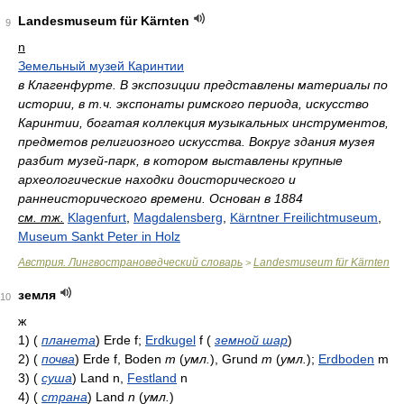
Landesmuseum für Kärnten
9
n
Земельный музей Каринтии
в Клагенфурте. В экспозиции представлены материалы по
истории, в т.ч. экспонаты римского периода, искусство
Каринтии, богатая коллекция музыкальных инструментов,
предметов религиозного искусства. Вокруг здания музея
разбит музей-парк, в котором выставлены крупные
археологические находки доисторического и
раннеисторического времени. Основан в 1884
см. тж.
Klagenfurt
,
Magdalensberg
,
Kärntner Freilichtmuseum
,
Museum Sankt Peter in Holz
Австрия. Лингвострановедческий словарь
Landesmuseum für Kärnten
>
земля
10
ж
1)
(
планета
)
Erde f;
Erdkugel
f
(
земной шар
)
2)
(
почва
)
Erde f, Boden
m
(
умл.
)
, Grund
m
(
умл.
)
;
Erdboden
m
3)
(
суша
)
Land n,
Festland
n
4)
(
страна
)
Land
n
(
умл.
)