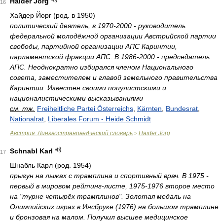
Haider Jörg
16
Хайдер Йорг (род. в 1950)
политический деятель, в 1970-2000 - руководитель
федеральной молодёжной организации Австрийской партии
свободы, партийной организации АПС Каринтии,
парламентской фракции АПС. В 1986-2000 - председатель
АПС. Неоднократно избирался членом Национального
совета, заместителем и главой земельного правительства
Каринтии. Известен своими популистскими и
националистическими высказываниями
см. тж.
Freiheitliche Partei Österreichs
,
Kärnten
,
Bundesrat
,
Nationalrat
,
Liberales Forum - Heide Schmidt
Австрия. Лингвострановедческий словарь
Haider Jörg
>
Schnabl Karl
17
Шнабль Карл (род. 1954)
прыгун на лыжах с трамплина и спортивный врач. В 1975 -
первый в мировом рейтинг-листе, 1975-1976 второе место
на "турне четырёх трамплинов". Золотая медаль на
Олимпийских играх в Инсбруке (1976) на большом трамплине
и бронзовая на малом. Получил высшее медицинское