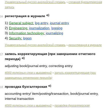
Универсальный русско-английский словарь
сложная бухгалтерская
>
запись
регистрация в журнале
16
1)
General subject:
log entry
,
journal entry
2)
Engineering:
journalization
,
logging
3)
Information technology:
journalizing
4)
Security:
logon
Универсальный русско-английский словарь
регистрация в журнале
>
запись корректирующая (при завершении отчетного
17
периода)
adjusting book/journal entry, correcting entry
4000 полезных слов и выражений
запись корректирующая (при
>
завершении отчетного периода)
проводка бухгалтерская
18
accounting entry/ item/posting/transaction, book/journal entry,
internal transaction
4000 полезных слов и выражений
проводка бухгалтерская
>