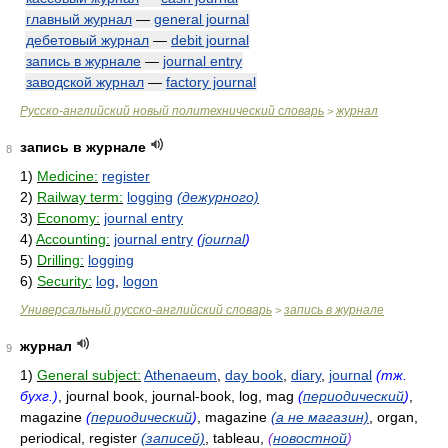
главный журнал
—
general journal
дебетовый журнал
—
debit journal
запись в журнале
—
journal entry
заводской журнал
—
factory journal
Русско-английский новый политехнический словарь
журнал
>
запись в журнале
8
1)
Medicine:
register
2)
Railway term:
logging
(дежурного)
3)
Economy:
journal entry
4)
Accounting:
journal entry
(
journal
)
5)
Drilling:
logging
6)
Security:
log
,
logon
Универсальный русско-английский словарь
запись в журнале
>
журнал
9
1)
General subject:
Athenaeum
,
day book
,
diary
,
journal
(тж.
бухг.)
, journal book, journal-book, log, mag
(
периодический
)
,
magazine
(
периодический
)
, magazine
(а не магазин)
, organ,
periodical, register
(записей)
, tableau,
(
новостной
)