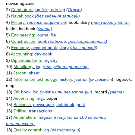
newsmagazine
2)
Computers:
log file
,
redo log
(
Oracle
)
3)
Naval:
book
(для ведения записей)
4)
Military:
(
регистрационный
)
book, diary
(текущего учёта)
,
folder, log book
(учёта)
5)
Engineering:
journal file
6)
Construction:
book
(
рабочий
,
регистрационный
)
7)
Economy:
account book
,
diary
(для записей)
8)
Accounting:
day-book
9)
Diplomatic term:
registry
10)
Metallurgy:
log
(для учёта процессов)
11)
Jargon:
sheet
12)
Information technology:
history
,
journal
(
системный
), logbook,
mag.
13)
Oil:
book
,
log
(учёта или регистрации)
, record
(учёта)
14)
Advertising:
mg
., paper
15)
Business:
newspaper
,
notebook
,
print
16)
Drilling:
transactions
17)
Automation:
magazine
(группа из 100 страниц
телетекста)
18)
Quality control:
log
(
регистрации
)