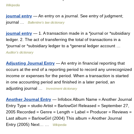
Wikipedia
journal entry
— An entry on a journal. See entry of judgment;
journal …
Ballentine's law dictionary
journal entry
— 1. A transaction made in a *journal or *subsidiary
ledger. 2. The act of transferring the total of transactions in a
*journal or *subsidiary ledger to a *general ledger account …
Auditor's dictionary
Adjusting Journal Entry
— An entry in financial reporting that
occurs at the end of a reporting period to record any unrecognized
income or expenses for the period. When a transaction is started
in one accounting period and finished in a later period, an
adjusting journal …
Investment dictionary
Another Journal Entry
— Infobox Album Name = Another Journal
Entry Type = studio Artist = BarlowGirl Released = September 27,
2005 Recorded = Genre = Length = Label = Producer = Reviews =
Last album = BarlowGirl (2004) This album = Another Journal
Entry (2005) Next… …
Wikipedia