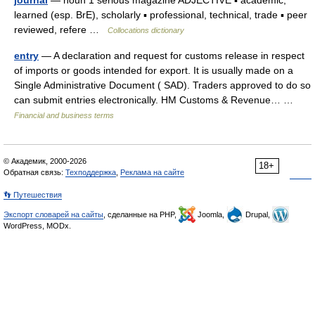
journal
— noun 1 serious magazine ADJECTIVE ▪ academic,
learned (esp. BrE), scholarly ▪ professional, technical, trade ▪ peer
reviewed, refere …
Collocations dictionary
entry
— A declaration and request for customs release in respect
of imports or goods intended for export. It is usually made on a
Single Administrative Document ( SAD). Traders approved to do so
can submit entries electronically. HM Customs & Revenue… …
Financial and business terms
© Академик, 2000-2026
18+
Обратная связь:
Техподдержка
,
Реклама на сайте
👣 Путешествия
Экспорт словарей на сайты
, сделанные на PHP,
Joomla,
Drupal,
WordPress, MODx.