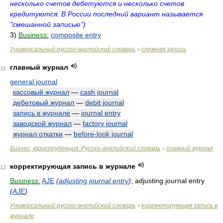
несколько счетов дебетуются и несколько счетов
кредитуются. В России последний вариант называется
"смешанной записью")
3)
Business:
composite entry
Универсальный русско-английский словарь
сложная запись
>
главный журнал
11
general journal
кассовый журнал
—
cash journal
дебетовый журнал
—
debit journal
запись в журнале
—
journal entry
заводской журнал
—
factory journal
журнал откатки
—
before-look journal
Бизнес, юриспруденция. Русско-английский словарь
главный журнал
>
корректирующая запись в журнале
12
Business:
AJE
(
adjusting journal entry
)
, adjusting journal entry
(
AJE
)
Универсальный русско-английский словарь
корректирующая запись в
>
журнале