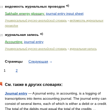
ведомость журнальных проводок
19
Sakhalin energy glossary:
journal entry input sheet
Универсальный русско-английский словарь
ведомость журнальных
>
проводок
журнальная запись
20
Accounting:
journal entry
Универсальный русско-английский словарь
журнальная запись
>
Страницы
Следующая
→
1
2
См. также в других словарях:
Journal entry
— A journal entry, in accounting, is a logging of
transcriptions into items accounting journal. The journal entry can
consist of several items, each of which is either a debit or a credit.
The total of the debits must equal the total of the credits …