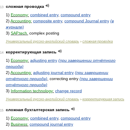
сложная проводка
13
1)
Economy:
combined entry
,
compound entry
2)
Accounting:
composite entry
,
compound Journal entry
(в
журнале)
3)
SAP.tech.
complex posting
Универсальный русско-английский словарь
сложная проводка
>
корректирующая запись
14
1)
Economy:
adjusting entry
(при завершении отчётного
периода)
2)
Accounting:
adjusting journal entry
(при завершении
отчётного периода)
, correcting entry
(при завершении
отчётного периода)
3)
Information technology:
change record
Универсальный русско-английский словарь
корректирующая запись
>
сложная бухгалтерская запись
15
1)
Economy:
combined entry
,
compound entry
2)
Business:
compound journal entry