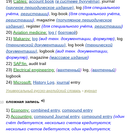
19)
Cables:
account book
(в системе бухучёта)
, journal
(научное периодическое издание)
, log
(для специального
учёта,
регистрации
)
, log-book
(для специального учёта,
регистрации
)
, magazine
(популярное периодическое
издание)
, register
(для специального учёта,
регистрации
)
20)
Aviation medicine:
log (
бортовой
)
21)
Makarov:
log
(вид техн. документации, формуляр)
, log
(технической документации)
, log book
(технической
документации)
, logbook
(вид техн. документации,
формуляр)
, magazine
(
массовое издание
)
22)
SAP.fin.
audit trail
23)
Electrical engineering:
(
вахтенный
)
log,
(
вахтенный
)
logbook
24)
Microsoft:
History Log
,
journal
entry
Универсальный русско-английский словарь
журнал
>
сложная запись
10
1)
Economy:
combined entry
,
compound entry
2)
Accounting:
compound Journal entry
,
compound entry
(один
счёт дебетуется, несколько счетов кредитуются;
несколько счетов дебетуются, один кредитуется;