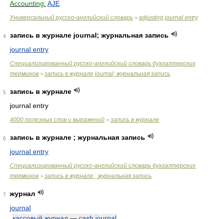
Accounting:
AJE
Универсальный русско-английский словарь
adjusting journal entry
>
запись в журнале journal; журнальная запись
4
journal entry
Специализированный русско-английский словарь бухгалтерских
терминов
запись в журнале journal; журнальная запись
>
запись в журнале
5
journal entry
4000 полезных слов и выражений
запись в журнале
>
запись в журнале ; журнальная запись
6
journal entry
Специализированный русско-английский словарь бухгалтерских
терминов
запись в журнале ; журнальная запись
>
журнал
7
journal
кассовый журнал
—
cash journal