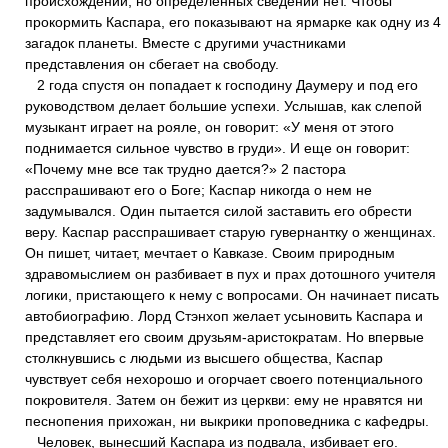
происхождении, но определенных сведений нет. Чтобы
прокормить Каспара, его показывают на ярмарке как одну из 4
загадок планеты. Вместе с другими участниками
представления он сбегает на свободу.
2 года спустя он попадает к господину Даумеру и под его
руководством делает большие успехи. Услышав, как слепой
музыкант играет на рояле, он говорит: «У меня от этого
поднимается сильное чувство в груди». И еще он говорит:
«Почему мне все так трудно дается?» 2 пастора
расспрашивают его о Боге; Каспар никогда о нем не
задумывался. Один пытается силой заставить его обрести
веру. Каспар расспрашивает старую гувернантку о женщинах.
Он пишет, читает, мечтает о Кавказе. Своим природным
здравомыслием он разбивает в пух и прах дотошного учителя
логики, пристающего к нему с вопросами. Он начинает писать
автобиографию. Лорд Стэнхоп желает усыновить Каспара и
представляет его своим друзьям-аристократам. Но впервые
столкнувшись с людьми из высшего общества, Каспар
чувствует себя нехорошо и огорчает своего потенциального
покровителя. Затем он бежит из церкви: ему не нравятся ни
песнопения прихожан, ни выкрики проповедника с кафедры.
Человек, вынесший Каспара из подвала, избивает его.