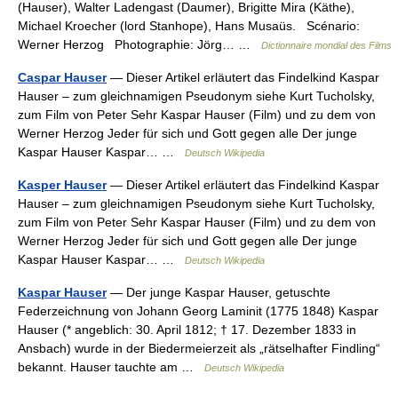
(Hauser), Walter Ladengast (Daumer), Brigitte Mira (Käthe),
Michael Kroecher (lord Stanhope), Hans Musaüs. Scénario:
Werner Herzog Photographie: Jörg… …
Dictionnaire mondial des Films
Caspar Hauser
— Dieser Artikel erläutert das Findelkind Kaspar
Hauser – zum gleichnamigen Pseudonym siehe Kurt Tucholsky,
zum Film von Peter Sehr Kaspar Hauser (Film) und zu dem von
Werner Herzog Jeder für sich und Gott gegen alle Der junge
Kaspar Hauser Kaspar… …
Deutsch Wikipedia
Kasper Hauser
— Dieser Artikel erläutert das Findelkind Kaspar
Hauser – zum gleichnamigen Pseudonym siehe Kurt Tucholsky,
zum Film von Peter Sehr Kaspar Hauser (Film) und zu dem von
Werner Herzog Jeder für sich und Gott gegen alle Der junge
Kaspar Hauser Kaspar… …
Deutsch Wikipedia
Kaspar Hauser
— Der junge Kaspar Hauser, getuschte
Federzeichnung von Johann Georg Laminit (1775 1848) Kaspar
Hauser (* angeblich: 30. April 1812; † 17. Dezember 1833 in
Ansbach) wurde in der Biedermeierzeit als „rätselhafter Findling“
bekannt. Hauser tauchte am …
Deutsch Wikipedia