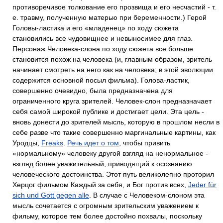
противоречивое толкование его прозвища и его несчастий - т.
е. травму, полученную матерью при беременности.) Герой
Головы-ластика и его «младенец» по ходу сюжета
становились все чудовищнее и невыносимее для глаз.
Персонаж Человека-слона по ходу сюжета все больше
становится похож на человека (и, главным образом, зритель
начинает смотреть на него как на человека; в этой эволюции
содержится основной посыл фильма). Голова-ластик,
совершенно очевидно, была предназначена для
ограниченного круга зрителей. Человек-слон предназначает
себя самой широкой публике и достигает цели. Эта цель -
вновь донести до зрителей мысль, которую в прошлом несли в
себе разве что такие совершенно маргинальные картины, как
Уродцы,
Freaks
.
Речь идет о том
, чтобы привить
«нормальному» человеку другой взгляд на ненормальное -
взгляд более уважительный, приводящий к осознанию
человеческого достоинства. Этот путь великолепно проторил
Херцог фильмом Каждый за себя, и Бог против всех,
Jeder für
sich und Gott gegen alle
. В случае с Человеком-слоном эта
мысль сочетается с огромным зрительским уважением к
фильму, которое тем более достойно похвалы, поскольку