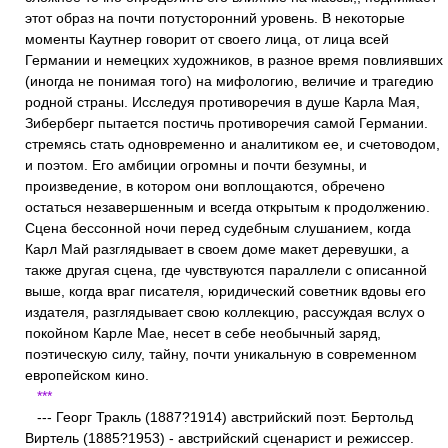
этот образ на почти потусторонний уровень. В некоторые
моменты Каутнер говорит от своего лица, от лица всей
Германии и немецких художников, в разное время повлиявших
(иногда не понимая того) на мифологию, величие и трагедию
родной страны. Исследуя противоречия в душе Карла Мая,
Зиберберг пытается постичь противоречия самой Германии.
стремясь стать одновременно и аналитиком ее, и счетоводом,
и поэтом. Его амбиции огромны и почти безумны, и
произведение, в котором они воплощаются, обречено
остаться незавершенным и всегда открытым к продолжению.
Сцена бессонной ночи перед судебным слушанием, когда
Карл Май разглядывает в своем доме макет деревушки, а
также другая сцена, где чувствуются параллели с описанной
выше, когда враг писателя, юридический советник вдовы его
издателя, разглядывает свою коллекцию, рассуждая вслух о
покойном Карле Мае, несет в себе необычный заряд,
поэтическую силу, тайну, почти уникальную в современном
европейском кино.
***
--- Георг Тракль (1887?1914) австрийский поэт. Бертольд
Виртель (1885?1953) - австрийский сценарист и режиссер.