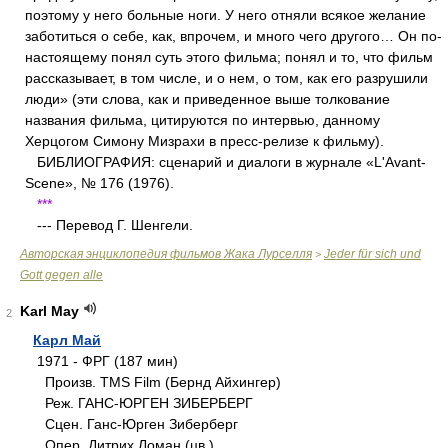
поэтому у него больные ноги. У него отняли всякое желание
заботиться о себе, как, впрочем, и много чего другого… Он по-
настоящему понял суть этого фильма; понял и то, что фильм
рассказывает, в том числе, и о нем, о том, как его разрушили
люди» (эти слова, как и приведенное выше толкование
названия фильма, цитируются по интервью, данному
Херцогом Симону Мизрахи в пресс-релизе к фильму).
БИБЛИОГРАФИЯ: сценарий и диалоги в журнале «L'Avant-
Scene», № 176 (1976).
***
--- Перевод Г. Шенгели.
Авторская энциклопедия фильмов Жака Лурселля
Jeder für sich und
>
Gott gegen alle
Karl May
2
Карл Май
1971 - ФРГ (187 мин)
Произв. TMS Film (Бернд Айхингер)
Реж. ГАНС-ЮРГЕН ЗИБЕРБЕРГ
Сцен. Ганс-Юрген Зиберберг
Опер. Дитрих Ломан (цв.)