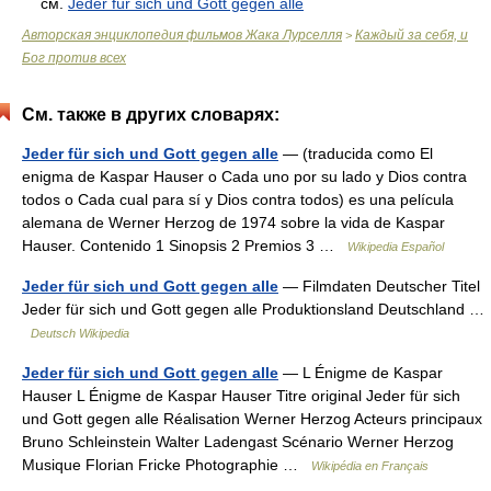
см.
Jeder für sich und Gott gegen alle
Авторская энциклопедия фильмов Жака Лурселля
Каждый за себя, и
>
Бог против всех
См. также в других словарях:
Jeder für sich und Gott gegen alle
— (traducida como El
enigma de Kaspar Hauser o Cada uno por su lado y Dios contra
todos o Cada cual para sí y Dios contra todos) es una película
alemana de Werner Herzog de 1974 sobre la vida de Kaspar
Hauser. Contenido 1 Sinopsis 2 Premios 3 …
Wikipedia Español
Jeder für sich und Gott gegen alle
— Filmdaten Deutscher Titel
Jeder für sich und Gott gegen alle Produktionsland Deutschland …
Deutsch Wikipedia
Jeder für sich und Gott gegen alle
— L Énigme de Kaspar
Hauser L Énigme de Kaspar Hauser Titre original Jeder für sich
und Gott gegen alle Réalisation Werner Herzog Acteurs principaux
Bruno Schleinstein Walter Ladengast Scénario Werner Herzog
Musique Florian Fricke Photographie …
Wikipédia en Français