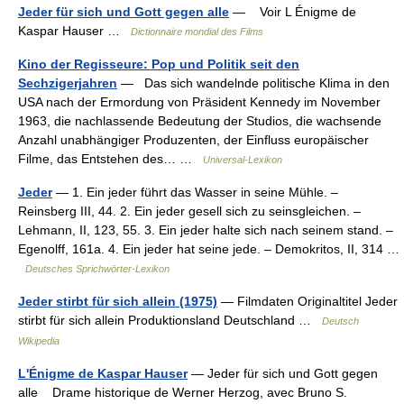
Jeder für sich und Gott gegen alle
— Voir L Énigme de
Kaspar Hauser …
Dictionnaire mondial des Films
Kino der Regisseure: Pop und Politik seit den
Sechzigerjahren
— Das sich wandelnde politische Klima in den
USA nach der Ermordung von Präsident Kennedy im November
1963, die nachlassende Bedeutung der Studios, die wachsende
Anzahl unabhängiger Produzenten, der Einfluss europäischer
Filme, das Entstehen des… …
Universal-Lexikon
Jeder
— 1. Ein jeder führt das Wasser in seine Mühle. –
Reinsberg III, 44. 2. Ein jeder gesell sich zu seinsgleichen. –
Lehmann, II, 123, 55. 3. Ein jeder halte sich nach seinem stand. –
Egenolff, 161a. 4. Ein jeder hat seine jede. – Demokritos, II, 314 …
Deutsches Sprichwörter-Lexikon
Jeder stirbt für sich allein (1975)
— Filmdaten Originaltitel Jeder
stirbt für sich allein Produktionsland Deutschland …
Deutsch
Wikipedia
L'Énigme de Kaspar Hauser
— Jeder für sich und Gott gegen
alle Drame historique de Werner Herzog, avec Bruno S.