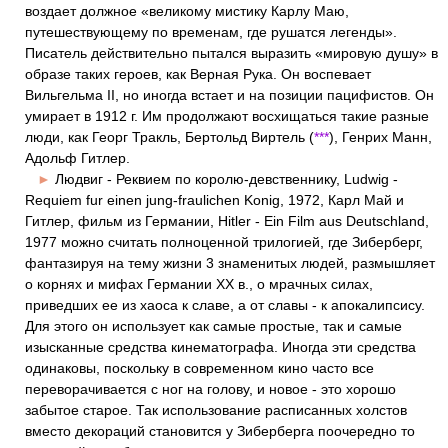
воздает должное «великому мистику Карлу Маю,
путешествующему по временам, где рушатся легенды».
Писатель действительно пытался выразить «мировую душу» в
образе таких героев, как Верная Рука. Он воспевает
Вильгельма II, но иногда встает и на позиции пацифистов. Он
умирает в 1912 г. Им продолжают восхищаться такие разные
люди, как Георг Тракль, Бертольд Виртель (
***
), Генрих Манн,
Адольф Гитлер.
►
Людвиг - Реквием по королю-девственнику, Ludwig -
Requiem fur einen jung-fraulichen Konig, 1972, Карл Май и
Гитлер, фильм из Германии, Hitler - Ein Film aus Deutschland,
1977 можно считать полноценной трилогией, где Зиберберг,
фантазируя на тему жизни 3 знаменитых людей, размышляет
о корнях и мифах Германии XX в., о мрачных силах,
приведших ее из хаоса к славе, а от славы - к апокалипсису.
Для этого он использует как самые простые, так и самые
изысканные средства кинематографа. Иногда эти средства
одинаковы, поскольку в современном кино часто все
переворачивается с ног на голову, и новое - это хорошо
забытое старое. Так использование расписанных холстов
вместо декораций становится у Зиберберга поочередно то