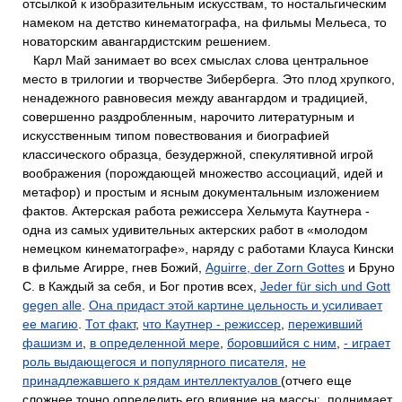
отсылкой к изобразительным искусствам, то ностальгическим
намеком на детство кинематографа, на фильмы Мельеса, то
новаторским авангардистским решением.
Карл Май занимает во всех смыслах слова центральное
место в трилогии и творчестве Зиберберга. Это плод хрупкого,
ненадежного равновесия между авангардом и традицией,
совершенно раздробленным, нарочито литературным и
искусственным типом повествования и биографией
классического образца, безудержной, спекулятивной игрой
воображения (порождающей множество ассоциаций, идей и
метафор) и простым и ясным документальным изложением
фактов. Актерская работа режиссера Хельмута Каутнера -
одна из самых удивительных актерских работ в «молодом
немецком кинематографе», наряду с работами Клауса Кински
в фильме Агирре, гнев Божий,
Aguirre, der Zorn Gottes
и Бруно
С. в Каждый за себя, и Бог против всех,
Jeder für sich und Gott
gegen alle
.
Она придаст этой картине цельность и усиливает
ее магию
.
Тот факт
,
что Каутнер - режиссер
,
переживший
фашизм и
,
в определенной мере
,
боровшийся с ним
,
- играет
роль выдающегося и популярного писателя
,
не
принадлежавшего к рядам интеллектуалов
(отчего еще
сложнее точно определить его влияние на массы;, поднимает