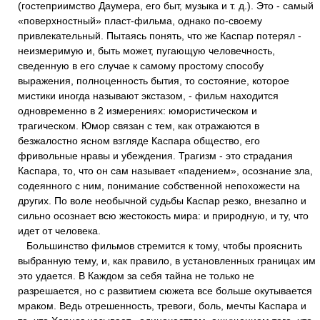
(гостеприимство Даумера, его быт, музыка и т. д.). Это - самый
«поверхностный» пласт-фильма, однако по-своему
привлекательный. Пытаясь понять, что же Каспар потерял -
неизмеримую и, быть может, пугающую человечность,
сведенную в его случае к самому простому способу
выражения, полноценность бытия, то состояние, которое
мистики иногда называют экстазом, - фильм находится
одновременно в 2 измерениях: юмористическом и
трагическом. Юмор связан с тем, как отражаются в
безжалостно ясном взгляде Каспара общество, его
фривольные нравы и убеждения. Трагизм - это страдания
Каспара, то, что он сам называет «падением», осознание зла,
содеянного с ним, понимание собственной непохожести на
других. По воле необычной судьбы Каспар резко, внезапно и
сильно осознает всю жестокость мира: и природную, и ту, что
идет от человека.
Большинство фильмов стремится к тому, чтобы прояснить
выбранную тему, и, как правило, в установленных границах им
это удается. В Каждом за себя тайна не только не
разрешается, но с развитием сюжета все больше окутывается
мраком. Ведь отрешенность, тревоги, боль, мечты Каспара и