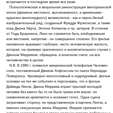
встречается в последнее время все реже.
Психологическая и визуальная реконструкция викторианской
эпохи (времени жестокого, высокомерного, а временами -
курьезно милосердного) великолепна - как и черно-белый
изобразительный ряд, созданный Фредди Фрэнсисом, а также
игра Джона Хёрта, Энтони Хопкинза и пр. актеров. В отличие
от Тода Браунинга, Линч не стремится быть злободневным
или жестоким, напротив - он совершенно спокоен. Его фильм
неизменно выражает глубокую, чисто человеческую жалость,
которая, на примере трагического и исключительного случая с
Джоном Мерриком, обращена, в конечном счете, на все
человечество в целом.
N.В. В 1980 г. появился американский телефильм Человек-
слон, поставленный Джеком Хофсиссом по пьесе Бернарда
Померэнса. Чрезмерно многословный и надоедливый, фильм
основан на тех же событиях и персонажах, что и фильм
Дэйвида Линча. Джона Меррика играет прыткий молодой
человек без какого бы то ни было грима или маски: он
символически кривляется и искажает голос. Одна сцена
затрагивает сторону, не представленную в картине Линча, а
именно сексуальную жизнь Меррика. Меррик признается