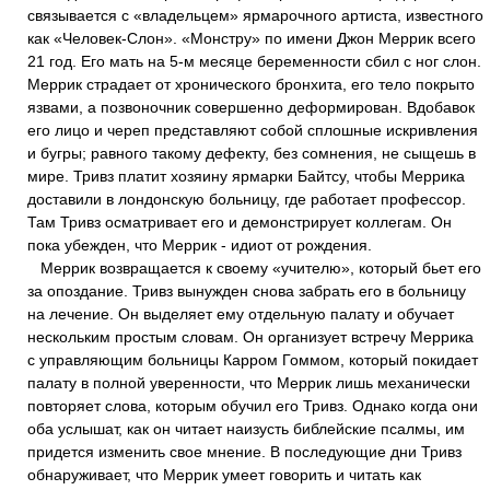
связывается с «владельцем» ярмарочного артиста, известного
как «Человек-Слон». «Монстру» по имени Джон Меррик всего
21 год. Его мать на 5-м месяце беременности сбил с ног слон.
Меррик страдает от хронического бронхита, его тело покрыто
язвами, а позвоночник совершенно деформирован. Вдобавок
его лицо и череп представляют собой сплошные искривления
и бугры; равного такому дефекту, без сомнения, не сыщешь в
мире. Тривз платит хозяину ярмарки Байтсу, чтобы Меррика
доставили в лондонскую больницу, где работает профессор.
Там Тривз осматривает его и демонстрирует коллегам. Он
пока убежден, что Меррик - идиот от рождения.
Меррик возвращается к своему «учителю», который бьет его
за опоздание. Тривз вынужден снова забрать его в больницу
на лечение. Он выделяет ему отдельную палату и обучает
нескольким простым словам. Он организует встречу Меррика
с управляющим больницы Карром Гоммом, который покидает
палату в полной уверенности, что Меррик лишь механически
повторяет слова, которым обучил его Тривз. Однако когда они
оба услышат, как он читает наизусть библейские псалмы, им
придется изменить свое мнение. В последующие дни Тривз
обнаруживает, что Меррик умеет говорить и читать как