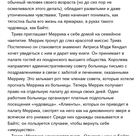
обычный человек своего возраста (но до сих пор не
осмеливался этого делать), обладает развитыми и даже
утонченными чувствами; Тривз начинает понимать, как
тягостна была его жизнь на ярмарках, в руках такого
чудовища, как Байтс.
Тривз приглашает Меррика к себе домой на семейное
чаепитие. Меррик тронут до слез красотой миссис Тривз.
Постепенно он становится знаменит. Актриса Мэдж Кендал
хочет увидеться с ним и дарит ему книги. Он принимает в
палате гостей из лондонского высшего общества. Королева
направляет административному совету больницы письмо с
поздравлениями в связи с заботой и лечением, оказанными
Меррику. Это затыкает рот тем членам совета, которые хотели
прогнать Меррика из больницы. Теперь Меррик получает
право на отдельную палату до конца своих дней. Один
работник больницы организует платные подпольные
посещения «чудовища». «Клиенты», которых он приводит в
палату Меррика, смотрят на него как на диковинного зверя и
всячески его унижают. Среди них однажды оказывается и
Байтс; он пользуется случаем, чтобы вернуть себе
«имущество».