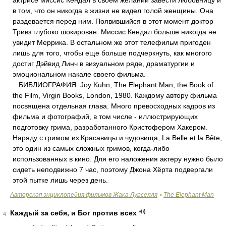
актрисе миссис Кендал в своем желании завести любовницу и
в том, что он никогда в жизни не видел голой женщины. Она
раздевается перед ним. Появившийся в этот момент доктор
Тривз глубоко шокирован. Миссис Кендал больше никогда не
увидит Меррика. В остальном же этот телефильм пригоден
лишь для того, чтобы еще больше подчеркнуть, как многого
достиг Дэйвид Линч в визуальном ряде, драматургии и
эмоциональном накале своего фильма.
БИБЛИОГРАФИЯ: Joy Kuhn, The Elephant Man, the Book of
the Film, Virgin Books, London, 1980. Каждому автору фильма
посвящена отдельная глава. Много превосходных кадров из
фильма и фотографий, в том числе - иллюстрирующих
подготовку грима, разработанного Кристофером Хакером.
Наряду с гримом из Красавицы и чудовища, La Belle et la Bête,
это один из самых сложных гримов, когда-либо
использованных в кино. Для его наложения актеру нужно было
сидеть неподвижно 7 час, поэтому Джона Хёрта подвергали
этой пытке лишь через день.
Авторская энциклопедия фильмов Жака Лурселля
The Elephant Man
>
Каждый за себя, и Бог против всех
4