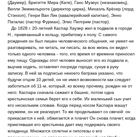
(Даумер), Бригитте Мира (Кате), Ганс Музеус (незнакомец),
Вилли Земмельрогге (директор цирка), Михаэль Крёхер (лорд
Стэнхоп), Генри Ван Лик (кавалерийский капитан), Энно
Паталас (пастор Фурман), Элис Пилгрим (пастор).
До 1828 г. 20-летний Каспар Хаузер жил в подвале в городе
Н., привязанный к кольцу, прибитому к полу. С самого
рождения он был лишен человеческого общения, не умеет ни
разговаривать, ни читать, ни писать; за всю жизнь он видел
только одного человека - того, кто время от времени приносил
ему пищу. Однажды этот человек выносит его из подвала и,
выучив ходить, оставляет посреди города, сунув в руку
записку. В ней за подписью некоего батрака указано, что
будучи отцом 10 детей, он не имел возможности как следует
заботиться об 11-м, который, ко всему прочему, рожден не от
него. Каспара сначала сажают в башню, потом одна
крестьянская семья берет его к себе. Их маленький сын учит
его нескольким словам. Когда перед носом Каспара машут
оружием, он не реагирует. То же проделывают со свечой: он
прикасается к ней, обжигается и плачет Он снова плачет, когда
приютившая его крестьянка дает ему подержать своего
младенца. Множатся сплетни и гипотезы о его