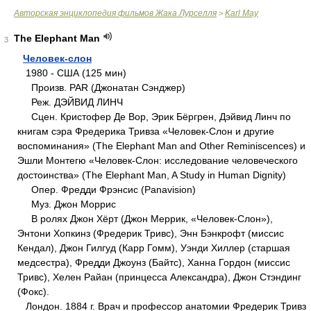
Авторская энциклопедия фильмов Жака Лурселля
Karl May
>
The Elephant Man
3
Человек-слон
1980 - США (125 мин)
Произв. PAR (Джонатан Сэнджер)
Реж. ДЭЙВИД ЛИНЧ
Сцен. Кристофер Де Вор, Эрик Бёргрен, Дэйвид Линч по
книгам сэра Фредерика Тривза «Человек-Слон и другие
воспоминания» (The Elephant Man and Other Reminiscences) и
Эшли Монтегю «Человек-Слон: исследование человеческого
достоинства» (The Elephant Man, A Study in Human Dignity)
Опер. Фредди Фрэнсис (Panavision)
Муз. Джон Моррис
В ролях Джон Хёрт (Джон Меррик, «Человек-Слон»),
Энтони Хопкинз (Фредерик Тривс), Энн Бэнкрофт (миссис
Кендал), Джон Гилгуд (Карр Гомм), Уэнди Хиллер (старшая
медсестра), Фредди Джоунз (Байтс), Ханна Гордон (миссис
Тривс), Хелен Райан (принцесса Александра), Джон Стэндинг
(Фокс).
Лондон. 1884 г. Врач и профессор анатомии Фредерик Тривз