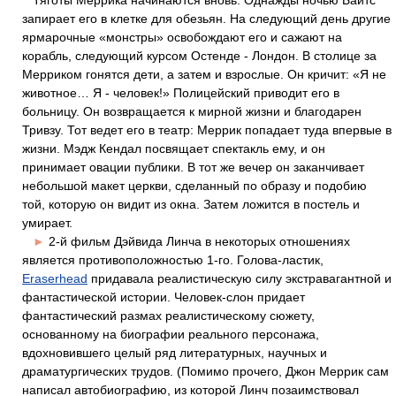
Тяготы Меррика начинаются вновь. Однажды ночью Байтс
запирает его в клетке для обезьян. На следующий день другие
ярмарочные «монстры» освобождают его и сажают на
корабль, следующий курсом Остенде - Лондон. В столице за
Мерриком гонятся дети, а затем и взрослые. Он кричит: «Я не
животное… Я - человек!» Полицейский приводит его в
больницу. Он возвращается к мирной жизни и благодарен
Тривзу. Тот ведет его в театр: Меррик попадает туда впервые в
жизни. Мэдж Кендал посвящает спектакль ему, и он
принимает овации публики. В тот же вечер он заканчивает
небольшой макет церкви, сделанный по образу и подобию
той, которую он видит из окна. Затем ложится в постель и
умирает.
►
2-й фильм Дэйвида Линча в некоторых отношениях
является противоположностью 1-го. Голова-ластик,
Eraserhead
придавала реалистическую силу экстравагантной и
фантастической истории. Человек-слон придает
фантастический размах реалистическому сюжету,
основанному на биографии реального персонажа,
вдохновившего целый ряд литературных, научных и
драматургических трудов. (Помимо прочего, Джон Меррик сам
написал автобиографию, из которой Линч позаимствовал