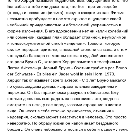
то, что Херцог называет «одиночеством, ощущением того, что
Бог забыл о тебе или даже того, что Бог - против людей»
(отсюда и название фильма), живут в каждом из нас. Фильм
незаметно пробуждает в нас это скрытое ощущение своей
необычной причудливостью и абсолютной уверенностью в
форме изложения. В его вдохновении нет ни капли колебаний
или сомнений: каждый план обладает странной, неумолимой
и головокружительной силой «видения». Тревога, которую
фильм передает зрителю, в немалой степени связана и с тем,
что судьба Каспара во многом схожа с судьбой исполнителя
его роли Бруно С., которого Херцог заметил в телефильме
Лютца Айсхольца Черный Бруно - Охотник трубит в рог, Bruno
der Schwarze - Es blies ein Jager wohl in sein Horn, 1970,
Херцог так описывает своего актера: «С 3 лет Бруно мыкался
по сумасшедшим домам, исправительным заведениям и
тюрьмам. Он был практически разрушен обществом. Ему
столько довелось выстрадать за свою жизнь, что, когда вы
смотрите на него, у вас перед глазами страдание в чистом
виде. Он несет в себе столько одиночества, отчаяния и
недоверия, сколько может вместиться в человека. Это просто
невероятно. По образу жизни он напоминает бездомного
бродягу. Он очень небрежно относится к себе и к своему телу,