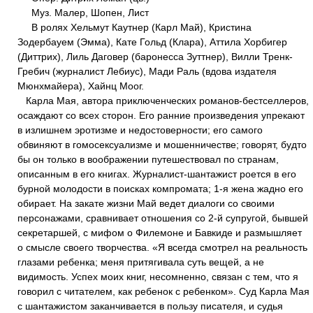
Муз. Малер, Шопен, Лист
В ролях Хельмут Каутнер (Карл Май), Кристина
Зодербауем (Эмма), Кате Гольд (Клара), Аттила Хорбигер
(Диттрих), Лиль Даговер (баронесса Зуттнер), Вилли Тренк-
Гребич (журналист Лебиус), Мади Раль (вдова издателя
Мюнхмайера), Хайнц Моог.
Карла Мая, автора приключенческих романов-бестселлеров,
осаждают со всех сторон. Его ранние произведения упрекают
в излишнем эротизме и недостоверности; его самого
обвиняют в гомосексуализме и мошенничестве; говорят, будто
бы он только в воображении путешествовал по странам,
описанным в его книгах. Журналист-шантажист роется в его
бурной молодости в поисках компромата; 1-я жена жадно его
обирает. На закате жизни Май ведет диалоги со своими
персонажами, сравнивает отношения со 2-й супругой, бывшей
секретаршей, с мифом о Филемоне и Бавкиде и размышляет
о смысле своего творчества. «Я всегда смотрел на реальность
глазами ребенка; меня притягивала суть вещей, а не
видимость. Успех моих книг, несомненно, связан с тем, что я
говорил с читателем, как ребенок с ребенком». Суд Карла Мая
с шантажистом заканчивается в пользу писателя, и судья