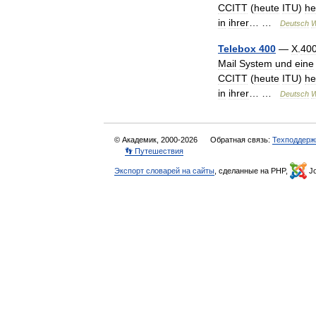
CCITT
(
heute
ITU
)
he
in
ihrer
… …
Deutsch
W
Telebox
400
—
X
.
40
Mail
System
und
eine
CCITT
(
heute
ITU
)
he
in
ihrer
… …
Deutsch
W
© Академик, 2000-2026
Обратная связь:
Техподдерж
👣 Путешествия
Экспорт словарей на сайты
, сделанные на PHP,
Jo