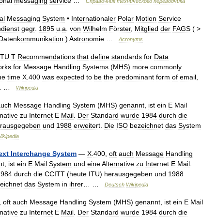
onal
messaging
service
…
Справочник
технического
переводчика
al
Messaging
System
•
Internationaler
Polar
Motion
Service
ndienst
gegr
.
1895
u
.
a
.
von
Wilhelm
Förster
,
Mitglied
der
FAGS
( >
Datenkommunikation
)
Astronomie
…
Acronyms
ITU
T
Recommendations
that
define
standards
for
Data
orks
for
Message
Handling
Systems
(
MHS
)
more
commonly
ne
time
X
.
400
was
expected
to
be
the
predominant
form
of
email
,
… …
Wikipedia
auch
Message
Handling
System
(
MHS
)
genannt
,
ist
ein
E
Mail
rnative
zu
Internet
E
Mail
.
Der
Standard
wurde
1984
durch
die
rausgegeben
und
1988
erweitert
.
Die
ISO
bezeichnet
das
System
ikipedia
ext
Interchange
System
—
X
.
400
,
oft
auch
Message
Handling
nt
,
ist
ein
E
Mail
System
und
eine
Alternative
zu
Internet
E
Mail
.
1984
durch
die
CCITT
(
heute
ITU
)
herausgegeben
und
1988
eichnet
das
System
in
ihrer
… …
Deutsch
Wikipedia
,
oft
auch
Message
Handling
System
(
MHS
)
genannt
,
ist
ein
E
Mail
rnative
zu
Internet
E
Mail
.
Der
Standard
wurde
1984
durch
die