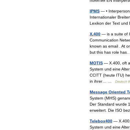
понятия
EN
interpers
IPMS
— •
Interperson
Internationaler
Breite
Lexikon
der
Text
und
X
.
400
—
is
a
suite
of
Communication
Netw
known
as
email
.
At
o
but
this
has
role
has
MOTIS
—
X
.
400
,
oft
System
und
eine
Alte
CCITT
(
heute
ITU
)
he
in
ihrer
… …
Deutsch
W
Message
Oriented
T
System
(
MHS
)
genan
Der
Standard
wurde
erweitert
.
Die
ISO
bez
Telebox400
—
X
.
400
System
und
eine
Alte