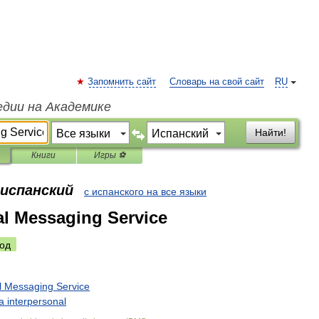
Запомнить сайт
Словарь на свой сайт
RU
едии на Академике
Найти!
Книги
Игры ⚽
 испанский
с испанского на все языки
al Messaging Service
од
l
Messaging
Service
a
interpersonal