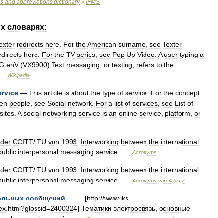
ms
and
abbreviations
dictionary
IPMS
>
их
словарях:
exter
redirects
here
.
For
the
American
surname
,
see
Texter
edirects
here
.
For
the
TV
series
,
see
Pop
Up
Video
.
A
user
typing
a
G
enV
(
VX9900
)
Text
messaging
,
or
texting
,
refers
to
the
 …
Wikipedia
ervice
—
This
article
is
about
the
type
of
service
.
For
the
concept
en
people
,
see
Social
network
.
For
a
list
of
services
,
see
List
of
sites
.
A
social
networking
service
is
an
online
service
,
platform
,
or
der
CCITT
/
ITU
von
1993:
Interworking
between
the
international
public
interpersonal
messaging
service
…
Acronyms
der
CCITT
/
ITU
von
1993:
Interworking
between
the
international
public
interpersonal
messaging
service
…
Acronyms
von
A
bis
Z
альных
сообщений
— — [
http:
//
www
.
iks
ex
.
html
?
glossid
=
2400324
]
Тематики
электросвязь
,
основные