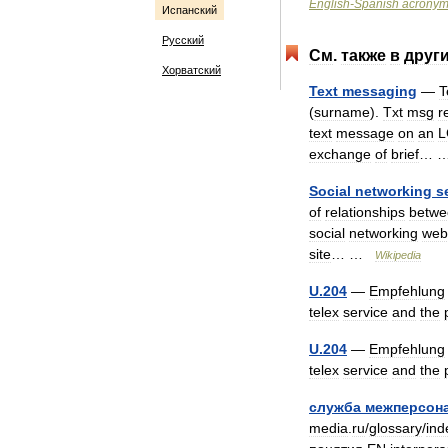
English
-
Spanish
acrony
Испанский
Русский
См
.
также
в
друг
Хорватский
Text
messaging
—
T
(
surname
).
Txt
msg
r
text
message
on
an
L
exchange
of
brief
…
Social
networking
s
of
relationships
betwe
social
networking
web
site
… …
Wikipedia
U
.
204
—
Empfehlung
telex
service
and
the
U
.
204
—
Empfehlung
telex
service
and
the
служба
межперсон
media
.
ru
/
glossary
/
ind