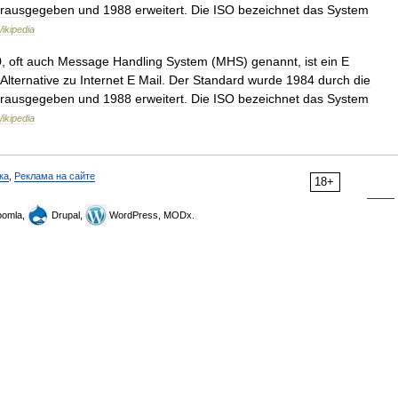
rausgegeben
und
1988
erweitert
.
Die
ISO
bezeichnet
das
System
ikipedia
0
,
oft
auch
Message
Handling
System
(
MHS
)
genannt
,
ist
ein
E
Alternative
zu
Internet
E
Mail
.
Der
Standard
wurde
1984
durch
die
rausgegeben
und
1988
erweitert
.
Die
ISO
bezeichnet
das
System
ikipedia
ка
,
Реклама на сайте
18+
omla,
Drupal,
WordPress, MODx.