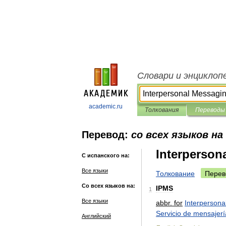
Словари и энциклоп
academic.ru
Толкования
Переводы
Перевод:
со всех языков на
Interperson
С испанского на:
Все языки
Толкование
Перев
Со всех языков на:
IPMS
1
Все языки
abbr
.
for
Interpersona
Servicio
de
mensajerí
Английский