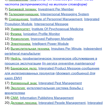
частота (встречаемости) на миллион словоформ)
7)
Биржевой термин:
Investment Per Member
8)
Телекоммуникации:
Interpersonal Messaging System
9)
Сокращение:
Institute of Personnel Management
,
Integrated
Propulsion Module
,
Interpersonal Message
10)
Университет:
Institute Of Psychosexual Medicine
11)
Физика:
Ionization Profile Monitor
12)
Физиология:
Improved Pathogen Mortality
13)
Электроника:
Intelligent Power Module
14)
Вычислительная техника:
Impulses Per Minute
,
independent
peripheral manufacturer
15)
Нефть:
профилактическое техническое обслуживание в
процессе эксплуатации
(
in-service preventive maintenance
)
16)
Банковское дело:
Integrated Product Message-сообщение
для интегрированных продуктов
(формат сообщений для
карт EMV)
17)
Фирменный знак:
Integrated Pest Management
18)
Экология:
интеллектуальная система борьбы с
вредителями
19)
СМИ:
Information Publishing Management
20)
Деловая лексика:
Integrated People Management
,
Integrated