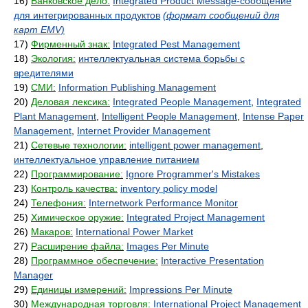
16)
Банковское дело:
Integrated Product Message-сообщение
для интегрированных продуктов
(формат сообщений для
карт EMV)
17)
Фирменный знак:
Integrated Pest Management
18)
Экология:
интеллектуальная система борьбы с
вредителями
19)
СМИ:
Information Publishing Management
20)
Деловая лексика:
Integrated People Management
,
Integrated
Plant Management
,
Intelligent People Management
,
Intense Paper
Management
,
Internet Provider Management
21)
Сетевые технологии:
intelligent power management
,
интеллектуальное управление питанием
22)
Программирование:
Ignore Programmer's Mistakes
23)
Контроль качества:
inventory policy model
24)
Телефония:
Internetwork Performance Monitor
25)
Химическое оружие:
Integrated Project Management
26)
Макаров:
International Power Market
27)
Расширение файла:
Images Per Minute
28)
Программное обеспечение:
Interactive Presentation
Manager
29)
Единицы измерений:
Impressions Per Minute
30)
Международная торговля:
International Project Management