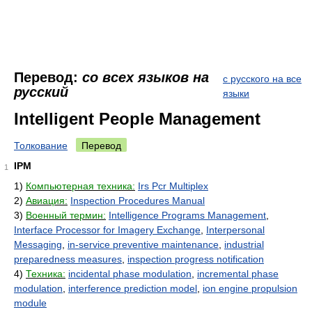
Перевод:
со всех языков на
с русского на все
русский
языки
Intelligent People Management
Толкование
Перевод
IPM
1
1)
Компьютерная техника:
Irs Pcr Multiplex
2)
Авиация:
Inspection Procedures Manual
3)
Военный термин:
Intelligence Programs Management
,
Interface Processor for Imagery Exchange
,
Interpersonal
Messaging
,
in-service preventive maintenance
,
industrial
preparedness measures
,
inspection progress notification
4)
Техника:
incidental phase modulation
,
incremental phase
modulation
,
interference prediction model
,
ion engine propulsion
module