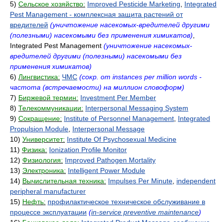
5)
Сельское хозяйство:
Improved Pesticide Marketing
,
Integrated
Pest Management - комплексная защита растений от
вредителей
(уничтожение насекомых-вредителей другими
(полезными) насекомыми без применения химикатов)
,
Integrated Pest Management
(уничтожение насекомых-
вредителей другими (полезными) насекомыми без
применения химикатов)
6)
Лингвистика:
ЧМС
(сокр. от instances per million words -
частота (встречаемости) на миллион словоформ)
7)
Биржевой термин:
Investment Per Member
8)
Телекоммуникации:
Interpersonal Messaging System
9)
Сокращение:
Institute of Personnel Management
,
Integrated
Propulsion Module
,
Interpersonal Message
10)
Университет:
Institute Of Psychosexual Medicine
11)
Физика:
Ionization Profile Monitor
12)
Физиология:
Improved Pathogen Mortality
13)
Электроника:
Intelligent Power Module
14)
Вычислительная техника:
Impulses Per Minute
,
independent
peripheral manufacturer
15)
Нефть:
профилактическое техническое обслуживание в
процессе эксплуатации
(
in-service preventive maintenance
)