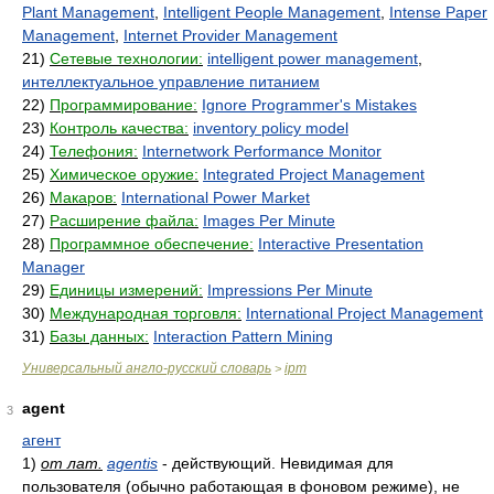
Plant Management
,
Intelligent People Management
,
Intense Paper
Management
,
Internet Provider Management
21)
Сетевые технологии:
intelligent power management
,
интеллектуальное управление питанием
22)
Программирование:
Ignore Programmer's Mistakes
23)
Контроль качества:
inventory policy model
24)
Телефония:
Internetwork Performance Monitor
25)
Химическое оружие:
Integrated Project Management
26)
Макаров:
International Power Market
27)
Расширение файла:
Images Per Minute
28)
Программное обеспечение:
Interactive Presentation
Manager
29)
Единицы измерений:
Impressions Per Minute
30)
Международная торговля:
International Project Management
31)
Базы данных:
Interaction Pattern Mining
Универсальный англо-русский словарь
ipm
>
agent
3
агент
1)
от лат.
agentis
- действующий. Невидимая для
пользователя (обычно работающая в фоновом режиме), не