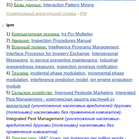
31)
Базы данных:
Interaction Pattern Mining
Универсальный англо-русский словарь
IPM
>
ipm
2
1)
Компьютерная техника:
Irs Pcr Multiplex
2)
Авиация:
Inspection Procedures Manual
3)
Военный термин:
Intelligence Programs Management
,
Interface Processor for Imagery Exchange
,
Interpersonal
Messaging
,
in-service preventive maintenance
,
industrial
preparedness measures
,
inspection progress notification
4)
Техника:
incidental phase modulation
,
incremental phase
modulation
,
interference prediction model
,
ion engine propulsion
module
5)
Сельское хозяйство:
Improved Pesticide Marketing
,
Integrated
Pest Management - комплексная защита растений от
вредителей
(уничтожение насекомых-вредителей другими
(полезными) насекомыми без применения химикатов)
,
Integrated Pest Management
(уничтожение насекомых-
вредителей другими (полезными) насекомыми без
применения химикатов)
6)
Лингвистика:
ЧМС
(сокр. от instances per million words -