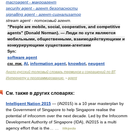
macroagent - макроагент
security agent - агент безопасности
signalling agent - агент-сигнализатор
stream agent - потоковый агент.
"People are mobile, social, cooperative, and competitive
agents" (Donald Norman). — Люди по сути являются
мобильными, общественными, взаимодействующими и
конкурирующими существами-агентами
Syn:
software agent
см. тж.
AI
,
information agent
,
knowbot
,
neugent
Англо-русский толковый словарь терминов и сокращений по ВТ,
Интернету и программированию.
agent
>
См. также в других словарях:
Intelligent Nation 2015
— (iN2015) is a 10 year masterplan by
the Government of Singapore to help Singapore realise the
potential of infocomm over the next decade. Led by the Infocomm
Development Authority of Singapore (IDA), iN2015 is a multi
agency effort that is the… …
Wikipedia