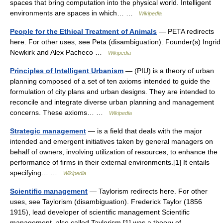
spaces that bring computation into the physical world. Intelligent
environments are spaces in which… …
Wikipedia
People for the Ethical Treatment of Animals
— PETA redirects
here. For other uses, see Peta (disambiguation). Founder(s) Ingrid
Newkirk and Alex Pacheco …
Wikipedia
Principles of Intelligent Urbanism
— (PIU) is a theory of urban
planning composed of a set of ten axioms intended to guide the
formulation of city plans and urban designs. They are intended to
reconcile and integrate diverse urban planning and management
concerns. These axioms… …
Wikipedia
Strategic management
— is a field that deals with the major
intended and emergent initiatives taken by general managers on
behalf of owners, involving utilization of resources, to enhance the
performance of ﬁrms in their external environments.[1] It entails
specifying… …
Wikipedia
Scientific management
— Taylorism redirects here. For other
uses, see Taylorism (disambiguation). Frederick Taylor (1856
1915), lead developer of scientific management Scientific
management, also called Taylorism,[1] was a theory of