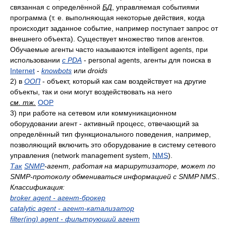
связанная с определённой
БД
, управляемая событиями
программа (т. е. выполняющая некоторые действия, когда
происходит заданное событие, например поступает запрос от
внешнего объекта). Существует множество типов агентов.
Обучаемые агенты часто называются intelligent agents, при
использовании
c PDA
- personal agents, агенты для поиска в
Internet
-
knowbots
или
droids
2)
в
ООП
- объект, который как сам воздействует на другие
объекты, так и они могут воздействовать на него
см. тж.
OOP
3)
при работе на сетевом или коммуникационном
оборудовании агент - активный процесс, отвечающий за
определённый тип функционального поведения, например,
позволяющий включить это оборудование в систему сетевого
управления (network management system,
NMS
).
Так
SNMP
-агент, работая на маршрутизаторе, может по
SNMP-протоколу обмениваться информацией c SNMP NMS..
Классификация:
broker agent - агент-брокер
catalytic agent - агент-катализатор
filter(ing) agent - фильтрующий агент