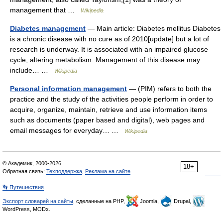
management that …
Wikipedia
Diabetes management
— Main article: Diabetes mellitus Diabetes
is a chronic disease with no cure as of 2010[update] but a lot of
research is underway. It is associated with an impaired glucose
cycle, altering metabolism. Management of this disease may
include… …
Wikipedia
Personal information management
— (PIM) refers to both the
practice and the study of the activities people perform in order to
acquire, organize, maintain, retrieve and use information items
such as documents (paper based and digital), web pages and
email messages for everyday… …
Wikipedia
© Академик, 2000-2026
18+
Обратная связь:
Техподдержка
,
Реклама на сайте
👣 Путешествия
Экспорт словарей на сайты
, сделанные на PHP,
Joomla,
Drupal,
WordPress, MODx.