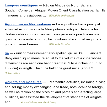
Langues sémitiques
— Région Afrique du Nord, Sahara,
Soudan, Corne de l Afrique, Moyen Orient Classification par famille
langues afro asiatiques …
Wikipédia en Français
Agricultura en Mesopotamia
— La agricultura fue la principal
actividad económica de la Mesopotamia antigua. Debido a las
desfavorables condiciones naturales para esta práctica en una
gran parte de este territorio, los hombres utilizaron el riego para
poder obtener buenas… …
Wikipedia Español
qa
— ▪ unit of measurement also spelled qû or ka ancient
Babylonian liquid measure equal to the volume of a cube whose
dimensions are each one handbreadth (3.9 to 4 inches, or 9.9 to
10.2 cm) in length. The cube held one great mina (about 2… …
Universalium
weights and measures
— Mercantile activities, including buying
and selling; money exchanging; and trade, both local and foreign,
as well as reckoning the sizes of land parcels and erecting large
buildings, necessitated the development of standards of weights
and… …
Ancient Mesopotamia dictioary