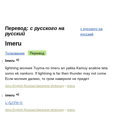
Перевод:
с русского на
с русского на
русский
русский
Imeru
Толкование
Перевод
Imeru
1
lightning молния Tuyma-no imeru an yakka Kamuy anakne teta
somo ek nankoro. If lightning is far then thunder may not come.
Если молния далеко, то гром наверное не придет.
Ainu-English-Russian/Japanese dictionary
Imeru
>
imeru
2
いなびかり
Ainu-English-Russian/Japanese dictionary
imeru
>