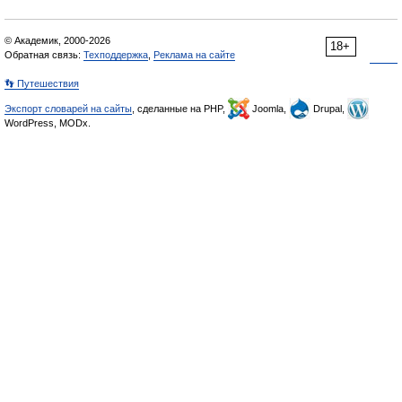
© Академик, 2000-2026
18+
Обратная связь:
Техподдержка
,
Реклама на сайте
👣 Путешествия
Экспорт словарей на сайты
, сделанные на PHP,
Joomla,
Drupal,
WordPress, MODx.