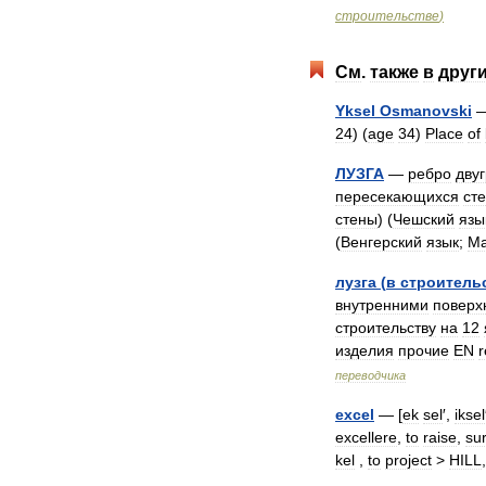
строительстве
)
См
.
также
в
друг
Yksel
Osmanovski
24
) (
age
34
)
Place
of
ЛУЗГА
—
ребро
дву
пересекающихся
ст
стены
) (
Чешский
язы
(
Венгерский
язык
;
Ma
лузга
(
в
строитель
внутренними
поверх
строительству
на
12
изделия
прочие
EN
переводчика
excel
— [
ek
sel
′,
iksel
excellere
,
to
raise
,
su
kel
,
to
project
>
HILL