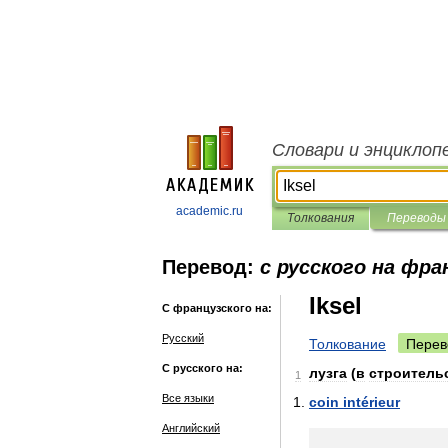
Словари и энциклоп
academic.ru
Толкования
Переводы
Перевод:
с русского на фра
Iksel
С французского на:
Русский
Толкование
Перев
С русского на:
лузга
(
в
строитель
1
Все языки
coin
intérieur
Английский