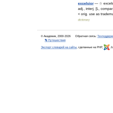
excelsior
—
☆
excels
adj
.,
interj
. [
L
,
compar
<
orig
.
use
as
tradem
dictionary
© Академик, 2000-2026
Обратная связь:
Техподдерж
👣 Путешествия
Экспорт словарей на сайты
, сделанные на PHP,
Jo