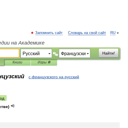
Запомнить сайт
Словарь на свой сайт
RU
едии на Академике
Найти!
Книги
Игры ⚽
нцузский
с французского на русский
од
стве
)