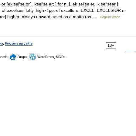
ior
[
ek
sel
′
sē
ôr΄
,
iksel
′
sē
ər
; ]
for
n
. [,
ek
sel
′
sē
ər
,
ik
sel
′
sēər
]
.
of
excelsus
,
lofty
,
high
<
pp
.
of
excellere
,
EXCEL:
EXCELSIOR
n
.
ark
]
higher
;
always
upward:
used
as
a
motto
(
as
…
English
World
ка
,
Реклама на сайте
18+
omla,
Drupal,
WordPress, MODx.