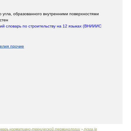
о
угла
,
образованного
внутренними
поверхностями
стен
кий
словарь
по
строительству
на
12
языках
(
ВНИИИС
делия
прочие
оварь
нормативно
-
технической
терминологии
лузга
(
в
>