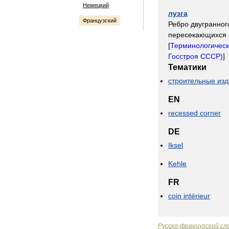
Немецкий
лузга
Французский
Ребро
двугранног
пересекающихся
[
Терминологичес
Госстроя
СССР
)
]
Тематики
строительные
из
EN
recessed
corner
DE
Iksel
Kehle
FR
coin
intérieur
Русско
-
французский
сл