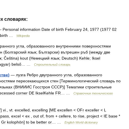
их
словарях:
—
Personal
information
Date
of
birth
February
24
,
1977
(
1977
02
birth
…
Wikipedia
гранного
угла
,
образованного
внутренними
поверхностями
ен
(
Болгарский
язык
;
Български
)
вътрешен
ръб
(
между
две
к
;
Čeština
)
kout
(
Немецкий
язык
;
Deutsch
)
Kehle
;
Iksel
gyar
)
belső
… …
Строительный
словарь
стве
)
—
лузга
Ребро
двугранного
угла
,
образованного
ностями
пересекающихся
стен
[
Терминологический
словарь
по
языках
(
ВНИИИС
Госстроя
СССР
)]
Тематики
строительные
recessed
corner
DE
IkselKehle
FR
… …
Справочник
технического
′]
vi
.,
vt
.
excelled
,
excelling
[
ME
excellen
<
OFr
exceller
<
L
rpass
,
excel
<
ex
,
out
of
,
from
+
cellere
,
to
rise
,
project
<
IE
base
*
,
Gr
kolophōn
]
to
be
better
or
… …
English
World
dictionary