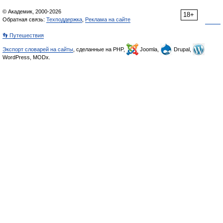
© Академик, 2000-2026
18+
Обратная связь:
Техподдержка
,
Реклама на сайте
👣 Путешествия
Экспорт словарей на сайты
, сделанные на PHP,
Joomla,
Drupal,
WordPress, MODx.