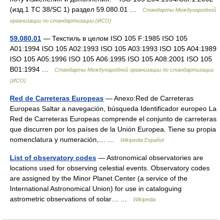
(изд.1 TC 38/SC 1) раздел 59.080.01 …
Стандарты Международной
организации по стандартизации (ИСО)
59.080.01
— Текстиль в целом ISO 105 F:1985 ISO 105
A01:1994 ISO 105 A02:1993 ISO 105 A03:1993 ISO 105 A04:1989
ISO 105 A05:1996 ISO 105 A06:1995 ISO 105 A08:2001 ISO 105
B01:1994 …
Стандарты Международной организации по стандартизации
(ИСО)
Red de Carreteras Europeas
— Anexo:Red de Carreteras
Europeas Saltar a navegación, búsqueda Identificador europeo La
Red de Carreteras Europeas comprende el conjunto de carreteras
que discurren por los países de la Unión Europea. Tiene su propia
nomenclatura y numeración,… …
Wikipedia Español
List of observatory codes
— Astronomical observatories are
locations used for observing celestial events. Observatory codes
are assigned by the Minor Planet Center (a service of the
International Astronomical Union) for use in cataloguing
astrometric observations of solar… …
Wikipedia