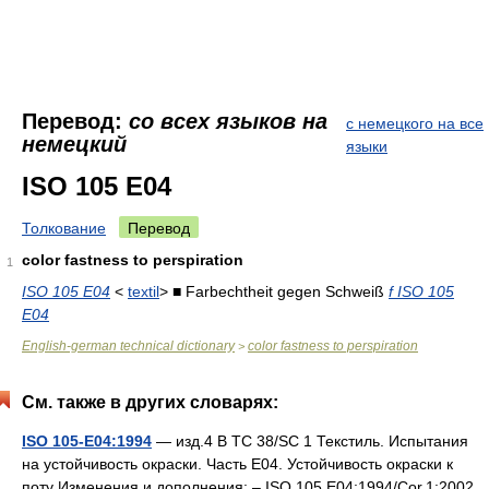
Перевод:
со всех языков на
с немецкого на все
немецкий
языки
ISO 105 E04
Толкование
Перевод
color fastness to perspiration
1
ISO 105 E04
<
textil
> ■ Farbechtheit gegen Schweiß
f ISO 105
E04
English-german technical dictionary
color fastness to perspiration
>
См. также в других словарях:
ISO 105-E04:1994
— изд.4 B TC 38/SC 1 Текстиль. Испытания
на устойчивость окраски. Часть Е04. Устойчивость окраски к
поту Изменения и дополнения: – ISO 105 E04:1994/Cor.1:2002