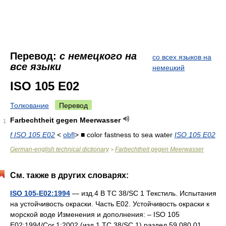
Перевод:
с немецкого на
со всех языков на
все языки
немецкий
ISO 105 E02
Толкование
Перевод
Farbechtheit gegen Meerwasser
1
f ISO 105 E02
<
obfl
> ■ color fastness to sea water
ISO 105 E02
German-english technical dictionary
Farbechtheit gegen Meerwasser
>
См. также в других словарях:
ISO 105-E02:1994
— изд.4 B TC 38/SC 1 Текстиль. Испытания
на устойчивость окраски. Часть Е02. Устойчивость окраски к
морской воде Изменения и дополнения: – ISO 105
E02:1994/Cor.1:2002 (изд.1 TC 38/SC 1) раздел 59.080.01 …