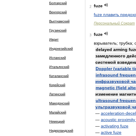
Болгарский
fuze
2
Венгерский
fuze
плавить
предох
Вьетнамский
Персональный
Сократ
Грузинский
fuze
3
Иврит
взрыватель
;
трубка
;
Индонезийский
delayed
arming
fuz
замедленного
дей
Испанский
системой
взведен
Итальянский
Doppler
(
variable
t
infrasound
frequen
Каталанский
инфразвуковой
ча
Корейский
magnetic
(
field
alte
изменение
магнит
Латинский
ultrasound
frequen
Македонский
ультразвуковой
ч
Малайский
—
acceleration
-
decel
—
acoustic
proximity
Немецкий
—
activating
fuze
Нидерландский
—
active
fuze