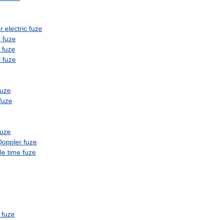
r
electric
fuze
e
fuze
fuze
l
fuze
fuze
fuze
fuze
Doppler
fuze
le
time
fuze
fuze