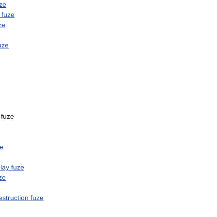
ze
fuze
ze
uze
fuze
ze
lay
fuze
ze
estruction
fuze