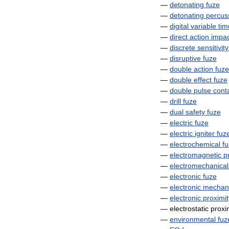
—
detonating
fuze
—
detonating
percus
—
digital
variable
tim
—
direct
action
impac
—
discrete
sensitivity
—
disruptive
fuze
—
double
action
fuze
—
double
effect
fuze
—
double
pulse
cont
—
drill
fuze
—
dual
safety
fuze
—
electric
fuze
—
electric
igniter
fuz
—
electrochemical
f
—
electromagnetic
p
—
electromechanical
—
electronic
fuze
—
electronic
mechani
—
electronic
proximit
—
electrostatic
proxi
—
environmental
fuz