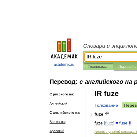
Словари и энциклоп
academic.ru
Толкования
Переводы
Перевод:
с английского на 
IR fuze
С русского на:
Английский
Толкование
Перев
С английского на:
fuze
1
Все языки
fuze
[
fju:z
]
=
fuse
Ⅱ
Арабский
Англо
-
русский
словарь