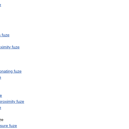
e
n
fuze
ximity
fuze
onating
fuze
e
ze
proximity
fuze
e
ze
sure
fuze