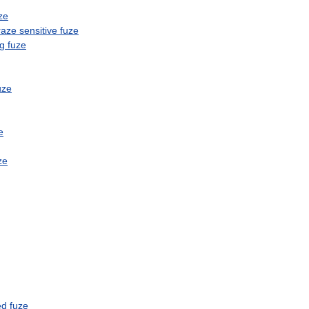
ze
raze
sensitive
fuze
ng
fuze
uze
e
ze
ed
fuze