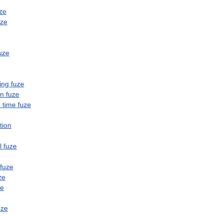
ze
uze
uze
ing
fuze
on
fuze
e
time
fuze
tion
l
fuze
fuze
ze
ze
uze