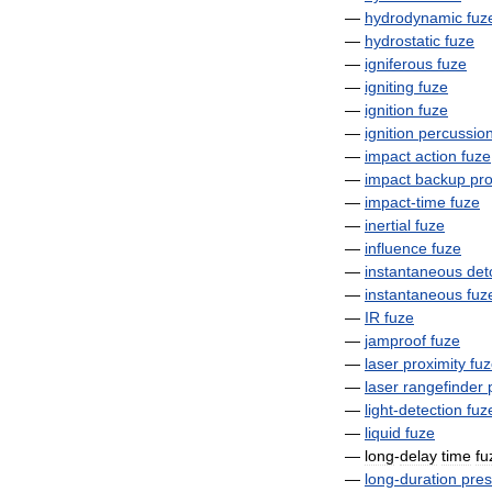
—
hydrodynamic
fuz
—
hydrostatic
fuze
—
igniferous
fuze
—
igniting
fuze
—
ignition
fuze
—
ignition
percussio
—
impact
action
fuze
—
impact
backup
pro
—
impact
-
time
fuze
—
inertial
fuze
—
influence
fuze
—
instantaneous
det
—
instantaneous
fuz
—
IR
fuze
—
jamproof
fuze
—
laser
proximity
fu
—
laser
rangefinder
—
light
-
detection
fuz
—
liquid
fuze
—
long
-
delay
time
fu
—
long
-
duration
pres