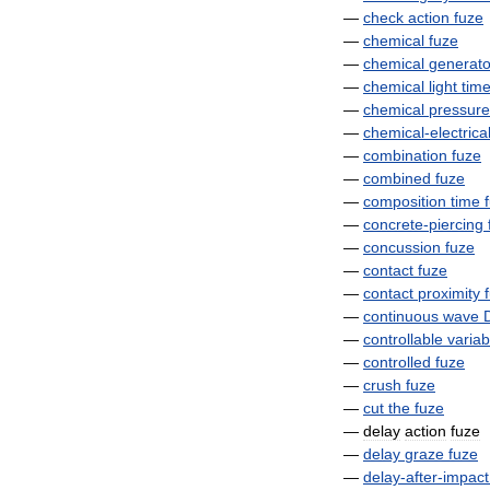
—
check
action
fuze
—
chemical
fuze
—
chemical
generato
—
chemical
light
tim
—
chemical
pressure
—
chemical
-
electrica
—
combination
fuze
—
combined
fuze
—
composition
time
—
concrete
-
piercing
—
concussion
fuze
—
contact
fuze
—
contact
proximity
—
continuous
wave
—
controllable
variab
—
controlled
fuze
—
crush
fuze
—
cut
the
fuze
—
delay
action
fuze
—
delay
graze
fuze
—
delay
-
after
-
impact