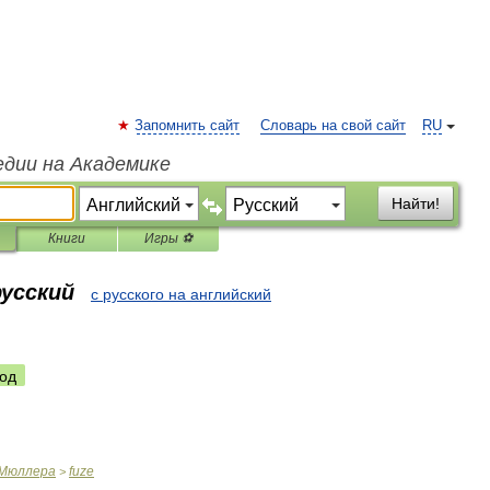
Запомнить сайт
Словарь на свой сайт
RU
едии на Академике
Найти!
Книги
Игры ⚽
русский
с русского на английский
од
Мюллера
fuze
>