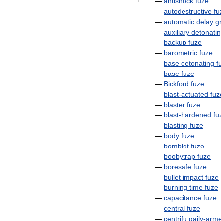
—
antishock
fuze
—
autodestructive
fu
—
automatic
delay
g
—
auxiliary
detonati
—
backup
fuze
—
barometric
fuze
—
base
detonating
f
—
base
fuze
—
Bickford
fuze
—
blast
-
actuated
fuz
—
blaster
fuze
—
blast
-
hardened
fu
—
blasting
fuze
—
body
fuze
—
bomblet
fuze
—
boobytrap
fuze
—
boresafe
fuze
—
bullet
impact
fuze
—
burning
time
fuze
—
capacitance
fuze
—
central
fuze
—
centrifu
gaily
-
arm