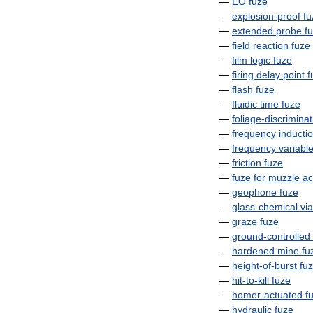
—
EO
fuze
—
explosion
-
proof
fu
—
extended
probe
f
—
field
reaction
fuze
—
film
logic
fuze
—
firing
delay
point
f
—
flash
fuze
—
fluidic
time
fuze
—
foliage
-
discriminat
—
frequency
inducti
—
frequency
variabl
—
friction
fuze
—
fuze
for
muzzle
ac
—
geophone
fuze
—
glass
-
chemical
via
—
graze
fuze
—
ground
-
controlled
—
hardened
mine
fu
—
height
-
of
-
burst
fu
—
hit
-
to
-
kill
fuze
—
homer
-
actuated
f
—
hydraulic
fuze