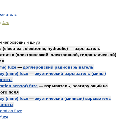
ранитель
fuze
>
огнепроводный
шнур
e
(
electrical
,
electronic
,
hydraulic
) —
взрыватель
ствия
с
(
электрической
,
электронной
,
гидравлической
)
ия
ime
)
fuze
—
доплеровский
радиовзрыватель
cy
(
mine
)
fuze
—
акустический
взрыватель
(
мины
)
стоты
ration
sensor
)
fuze
—
взрыватель
,
реагирующий
на
ного
поля
cy
(
mine
)
fuze
—
акустический
(
минный
)
взрыватель
астоты
eration
fuze
fuze