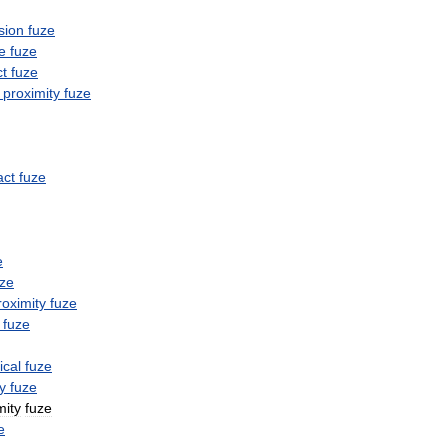
sion
fuze
e
fuze
t
fuze
proximity
fuze
act
fuze
e
uze
roximity
fuze
fuze
cal
fuze
y
fuze
mity
fuze
e