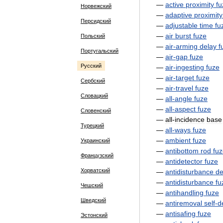
—
active
proximity
fu
Норвежский
—
adaptive
proximity
Персидский
—
adjustable
time
fu
—
air
burst
fuze
Польский
—
air
-
arming
delay
f
Португальский
—
air
-
gap
fuze
Русский
—
air
-
ingesting
fuze
—
air
-
target
fuze
Сербский
—
air
-
travel
fuze
Словацкий
—
all
-
angle
fuze
—
all
-
aspect
fuze
Словенский
—
all
-
incidence
base
Турецкий
—
all
-
ways
fuze
—
ambient
fuze
Украинский
—
antibottom
rod
fu
Французский
—
antidetector
fuze
Хорватский
—
antidisturbance
de
—
antidisturbance
fu
Чешский
—
antihandling
fuze
Шведский
—
antiremoval
self
-
d
—
antisafing
fuze
Эстонский