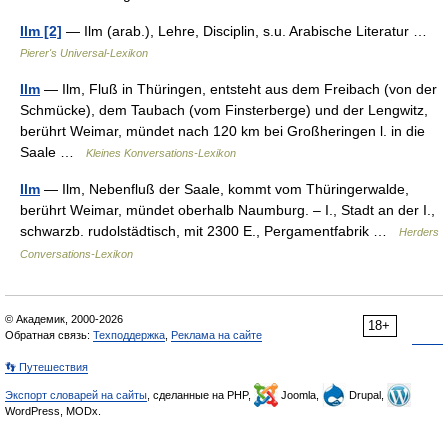
Ilm [2]
— Ilm (arab.), Lehre, Disciplin, s.u. Arabische Literatur …
Pierer's Universal-Lexikon
Ilm
— Ilm, Fluß in Thüringen, entsteht aus dem Freibach (von der
Schmücke), dem Taubach (vom Finsterberge) und der Lengwitz,
berührt Weimar, mündet nach 120 km bei Großheringen l. in die
Saale …
Kleines Konversations-Lexikon
Ilm
— Ilm, Nebenfluß der Saale, kommt vom Thüringerwalde,
berührt Weimar, mündet oberhalb Naumburg. – I., Stadt an der I.,
schwarzb. rudolstädtisch, mit 2300 E., Pergamentfabrik …
Herders
Conversations-Lexikon
© Академик, 2000-2026
18+
Обратная связь:
Техподдержка
,
Реклама на сайте
👣 Путешествия
Экспорт словарей на сайты
, сделанные на PHP,
Joomla,
Drupal,
WordPress, MODx.