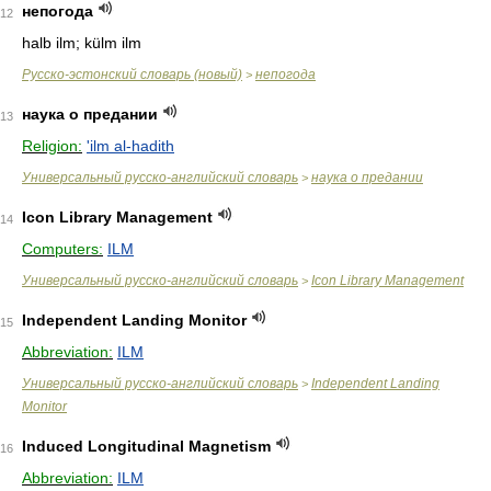
непогода
12
halb ilm; külm ilm
Русско-эстонский словарь (новый)
непогода
>
наука о предании
13
Religion:
'ilm al-hadith
Универсальный русско-английский словарь
наука о предании
>
Icon Library Management
14
Computers:
ILM
Универсальный русско-английский словарь
Icon Library Management
>
Independent Landing Monitor
15
Abbreviation:
ILM
Универсальный русско-английский словарь
Independent Landing
>
Monitor
Induced Longitudinal Magnetism
16
Abbreviation:
ILM