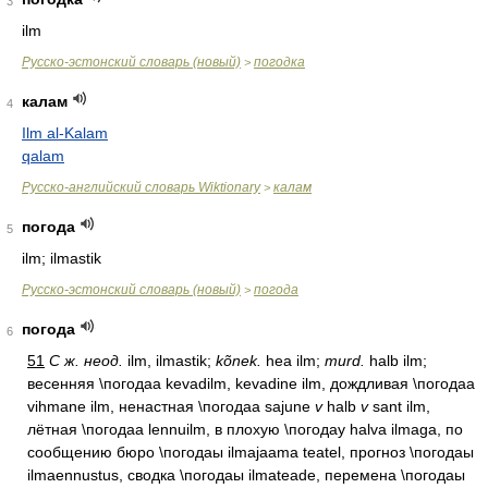
3
ilm
Русско-эстонский словарь (новый)
погодка
>
калам
4
Ilm al-Kalam
qalam
Русско-английский словарь Wiktionary
калам
>
погода
5
ilm; ilmastik
Русско-эстонский словарь (новый)
погода
>
погода
6
51
С ж. неод.
ilm, ilmastik;
kõnek.
hea ilm;
murd.
halb ilm;
весенняя \погодаа kevadilm, kevadine ilm, дождливая \погодаа
vihmane ilm, ненастная \погодаа sajune
v
halb
v
sant ilm,
лётная \погодаа lennuilm, в плохую \погодау halva ilmaga, по
сообщению бюро \погодаы ilmajaama teatel, прогноз \погодаы
ilmaennustus, сводка \погодаы ilmateade, перемена \погодаы