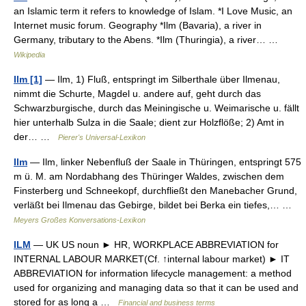
an Islamic term it refers to knowledge of Islam. *I Love Music, an
Internet music forum. Geography *Ilm (Bavaria), a river in
Germany, tributary to the Abens. *Ilm (Thuringia), a river… …
Wikipedia
Ilm [1]
— Ilm, 1) Fluß, entspringt im Silberthale über Ilmenau,
nimmt die Schurte, Magdel u. andere auf, geht durch das
Schwarzburgische, durch das Meiningische u. Weimarische u. fällt
hier unterhalb Sulza in die Saale; dient zur Holzflöße; 2) Amt in
der… …
Pierer's Universal-Lexikon
Ilm
— Ilm, linker Nebenfluß der Saale in Thüringen, entspringt 575
m ü. M. am Nordabhang des Thüringer Waldes, zwischen dem
Finsterberg und Schneekopf, durchfließt den Manebacher Grund,
verläßt bei Ilmenau das Gebirge, bildet bei Berka ein tiefes,… …
Meyers Großes Konversations-Lexikon
ILM
— UK US noun ► HR, WORKPLACE ABBREVIATION for
INTERNAL LABOUR MARKET(Cf. ↑internal labour market) ► IT
ABBREVIATION for information lifecycle management: a method
used for organizing and managing data so that it can be used and
stored for as long a …
Financial and business terms