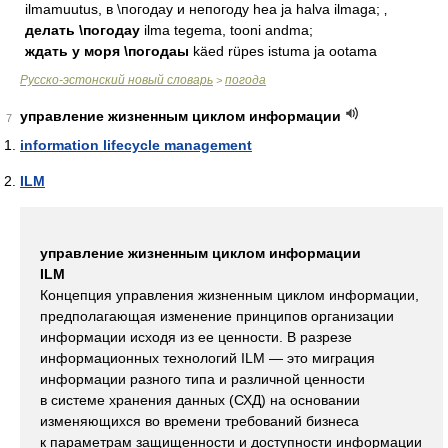
ilmamuutus, в \погодау и непогоду hea ja halva ilmaga; ‚
делать \погодау
ilma tegema, tooni andma;
ждать у моря \погодаы
käed rüpes istuma ja ootama
Русско-эстонский новый словарь
погода
>
управление жизненным циклом информации
7
information lifecycle management
ILM
управление жизненным циклом информации
ILM
Концепция управления жизненным циклом информации,
предполагающая изменение принципов организации
информации исходя из ее ценности. В разрезе
информационных технологий ILM — это миграция
информации разного типа и различной ценности
в системе хранения данных (СХД) на основании
изменяющихся во времени требований бизнеса
к параметрам защищенности и доступности информации