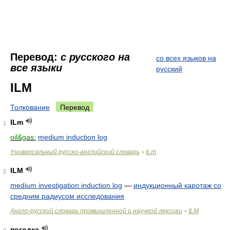
Перевод:
с русского на
со всех языков на
все языки
русский
ILM
Толкование
Перевод
ILm
1
oil&gas:
medium induction log
Универсальный русско-английский словарь
ILm
>
ILM
2
medium investigation induction log
—
индукционный каротаж со
средним радиусом исследования
Англо-русский словарь промышленной и научной лексики
ILM
>
погодка