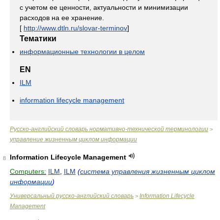
с учетом ее ценности, актуальности и минимизации
расходов на ее хранение.
[
http://www.dtln.ru/slovar-terminov
]
Тематики
информационные технологии в целом
EN
ILM
information lifecycle management
Русско-английский словарь нормативно-технической терминологии
>
управление жизненным циклом информации
Information Lifecycle Management
8
Computers:
ILM
,
ILM
(
cистема управления жизненным циклом
информации
)
Универсальный русско-английский словарь
Information Lifecycle
>
Management