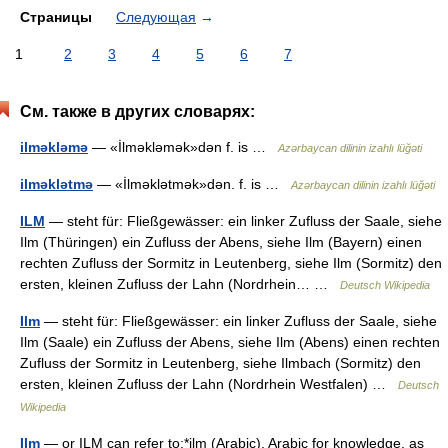
Страницы
Следующая
→
1
2
3
4
5
6
7
См. также в других словарях:
ilməkləmə
— «İlməkləmək»dən f. is …
Azərbaycan dilinin izahlı lüğəti
ilməklətmə
— «İlməklətmək»dən. f. is …
Azərbaycan dilinin izahlı lüğəti
ILM
— steht für: Fließgewässer: ein linker Zufluss der Saale, siehe
Ilm (Thüringen) ein Zufluss der Abens, siehe Ilm (Bayern) einen
rechten Zufluss der Sormitz in Leutenberg, siehe Ilm (Sormitz) den
ersten, kleinen Zufluss der Lahn (Nordrhein… …
Deutsch Wikipedia
Ilm
— steht für: Fließgewässer: ein linker Zufluss der Saale, siehe
Ilm (Saale) ein Zufluss der Abens, siehe Ilm (Abens) einen rechten
Zufluss der Sormitz in Leutenberg, siehe Ilmbach (Sormitz) den
ersten, kleinen Zufluss der Lahn (Nordrhein Westfalen) …
Deutsch
Wikipedia
Ilm
— or ILM can refer to:*ilm (Arabic), Arabic for knowledge, as