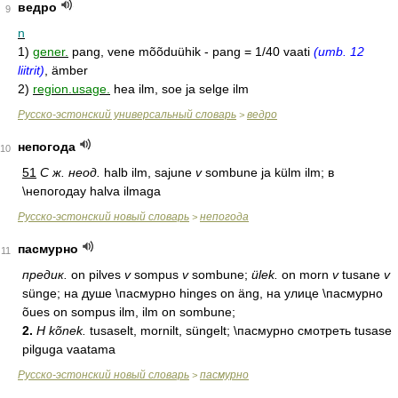
ведро
9
n
1)
gener.
pang, vene mõõduühik - pang = 1/40 vaati
(umb. 12
liitrit)
, ämber
2)
region.usage.
hea ilm, soe ja selge ilm
Русско-эстонский универсальный словарь
ведро
>
непогода
10
51
С ж. неод.
halb ilm, sajune
v
sombune ja külm ilm; в
\непогодау halva ilmaga
Русско-эстонский новый словарь
непогода
>
пасмурно
11
предик.
on pilves
v
sompus
v
sombune;
ülek.
on morn
v
tusane
v
sünge; на душе \пасмурно hinges on äng, на улице \пасмурно
õues on sompus ilm, ilm on sombune;
2.
Н kõnek.
tusaselt, mornilt, süngelt; \пасмурно смотреть tusase
pilguga vaatama
Русско-эстонский новый словарь
пасмурно
>