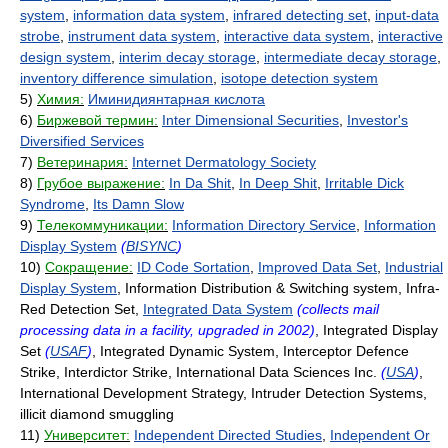
system
,
information data system
,
infrared detecting set
,
input-data
strobe
,
instrument data system
,
interactive data system
,
interactive
design system
,
interim decay storage
,
intermediate decay storage
,
inventory difference simulation
,
isotope detection system
5)
Химия:
Иминидиянтарная кислота
6)
Биржевой термин:
Inter Dimensional Securities
,
Investor's
Diversified Services
7)
Ветеринария:
Internet Dermatology Society
8)
Грубое выражение:
In Da Shit
,
In Deep Shit
,
Irritable Dick
Syndrome
,
Its Damn Slow
9)
Телекоммуникации:
Information Directory Service
,
Information
Display System
(
BISYNC
)
10)
Сокращение:
ID Code Sortation
,
Improved Data Set
,
Industrial
Display System
, Information Distribution & Switching system, Infra-
Red Detection Set,
Integrated Data System
(collects mail
processing data in a facility, upgraded in 2002)
, Integrated Display
Set
(
USAF
)
, Integrated Dynamic System, Interceptor Defence
Strike, Interdictor Strike, International Data Sciences Inc.
(
USA
)
,
International Development Strategy, Intruder Detection Systems,
illicit diamond smuggling
11)
Университет:
Independent Directed Studies
,
Independent Or