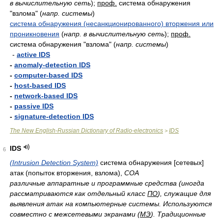
в вычислительную сеть
)
;
проф.
система обнаружения
"взлома"
(
напр. системы
)
система обнаружения (несанкционированного) вторжения или
проникновения
(
напр. в вычислительную сеть
)
;
проф.
система обнаружения "взлома"
(
напр. системы
)
-
active IDS
-
anomaly-detection IDS
-
computer-based IDS
-
host-based IDS
-
network-based IDS
-
passive IDS
-
signature-detection IDS
The New English-Russian Dictionary of Radio-electronics
IDS
>
IDS
6
(Intrusion Detection System)
система обнаружения [сетевых]
атак (попыток вторжения, взлома),
COA
различные аппаратные и программные средства (иногда
рассматриваются как отдельный класс
ПО
), служащие для
выявления атак на компьютерные системы. Используются
совместно с межсетевыми экранами (
МЭ
). Традиционные