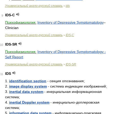
Универсальный англо-русский словарь
ids
>
IDS-C
9
Психофизиология:
Inventory of Depressive Symptomatology
–
Clinician
Универсальный англо-русский словарь
IDS-C
>
IDS-SR
10
Психофизиология:
Inventory of Depressive Symptomatology -
Self Report
Универсальный англо-русский словарь
IDS-SR
>
IDS
11
1.
identification section
- секция опознавания;
2.
image display system
- система индикации изображений;
3.
inertial data system
- инерциальная информационная
система;
4.
inertial Doppler system
- инерциально-доплеровская
система;
5.
information data system
- информационно-поисковая