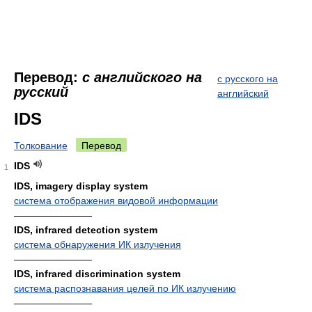
Перевод:
с английского на
с русского на
русский
английский
IDS
Толкование
Перевод
IDS
1
IDS, imagery display system
система отображения видовой информации
————————
IDS, infrared detection system
система обнаружения ИК излучения
————————
IDS, infrared discrimination system
система распознавания целей по ИК излучению
————————