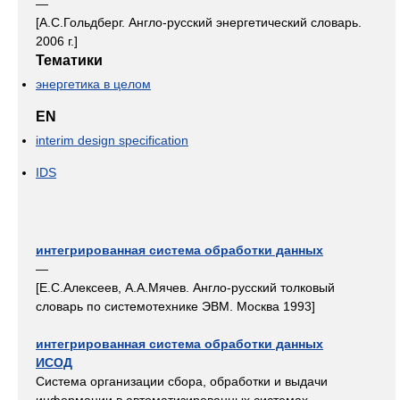
—
[А.С.Гольдберг. Англо-русский энергетический словарь.
2006 г.]
Тематики
энергетика в целом
EN
interim design specification
IDS
интегрированная система обработки данных
—
[Е.С.Алексеев, А.А.Мячев. Англо-русский толковый
словарь по системотехнике ЭВМ. Москва 1993]
интегрированная система обработки данных
ИСОД
Система организации сбора, обработки и выдачи