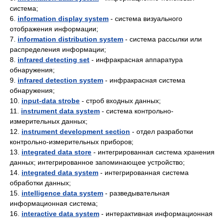
система;
6.
information display system
- система визуального
отображения информации;
7.
information distribution system
- система рассылки или
распределения информации;
8.
infrared detecting set
- инфракрасная аппаратура
обнаружения;
9.
infrared detection system
- инфракрасная система
обнаружения;
10.
input-data strobe
- строб входных данных;
11.
instrument data system
- система контрольно-
измерительных данных;
12.
instrument development section
- отдел разработки
контрольно-измерительных приборов;
13.
integrated data store
- интегрированная система хранения
данных; интегрированное запоминающее устройство;
14.
integrated data system
- интегрированная система
обработки данных;
15.
intelligence data system
- разведывательная
информационная система;
16.
interactive data system
- интерактивная информационная