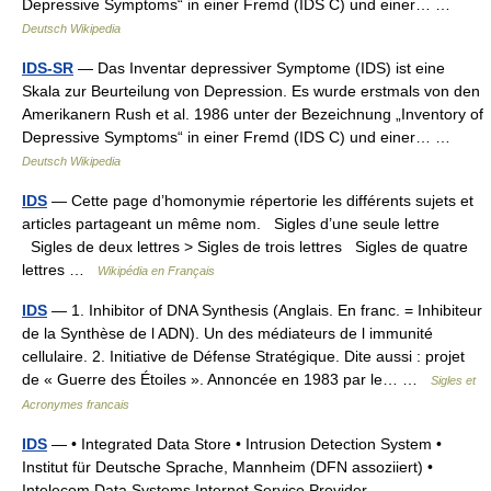
Depressive Symptoms“ in einer Fremd (IDS C) und einer… …
Deutsch Wikipedia
IDS-SR
— Das Inventar depressiver Symptome (IDS) ist eine
Skala zur Beurteilung von Depression. Es wurde erstmals von den
Amerikanern Rush et al. 1986 unter der Bezeichnung „Inventory of
Depressive Symptoms“ in einer Fremd (IDS C) und einer… …
Deutsch Wikipedia
IDS
— Cette page d’homonymie répertorie les différents sujets et
articles partageant un même nom. Sigles d’une seule lettre
Sigles de deux lettres > Sigles de trois lettres Sigles de quatre
lettres …
Wikipédia en Français
IDS
— 1. Inhibitor of DNA Synthesis (Anglais. En franc. = Inhibiteur
de la Synthèse de l ADN). Un des médiateurs de l immunité
cellulaire. 2. Initiative de Défense Stratégique. Dite aussi : projet
de « Guerre des Étoiles ». Annoncée en 1983 par le… …
Sigles et
Acronymes francais
IDS
— • Integrated Data Store • Intrusion Detection System •
Institut für Deutsche Sprache, Mannheim (DFN assoziiert) •
Intelecom Data Systems Internet Service Provider