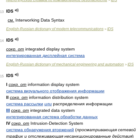
Англо-русский словарь по компьютерной безопасности
IDS
>
IDS
13
см.
Interworking Data Syntax
English-Russian dictionary of modern telecommunications
IDS
>
IDS
14
сокр. от
integrated display system
интегрированная дисплейная система
English-Russian dictionary of mechanical engineering and automation
IDS
>
IDS
15
I
сокр. от
information display system
система визуального отображения информации
II
сокр. от
information distribution system
система рассылки
или
распределения информации
III
сокр. от
integrated data system
интегрированная система обработки данных
IV
сокр. от
Intrusion-Detection System
система обнаружения вторжений
(
просматривающая сетевой
трафик и отслеживающая несанкционированные действия
)