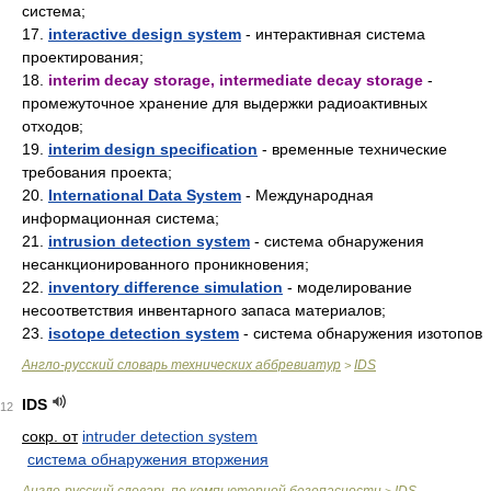
система;
17.
interactive design system
- интерактивная система
проектирования;
18.
interim decay storage, intermediate decay storage
-
промежуточное хранение для выдержки радиоактивных
отходов;
19.
interim design specification
- временные технические
требования проекта;
20.
International Data System
- Международная
информационная система;
21.
intrusion detection system
- система обнаружения
несанкционированного проникновения;
22.
inventory difference simulation
- моделирование
несоответствия инвентарного запаса материалов;
23.
isotope detection system
- система обнаружения изотопов
Англо-русский словарь технических аббревиатур
IDS
>
IDS
12
сокр. от
intruder detection system
система обнаружения вторжения