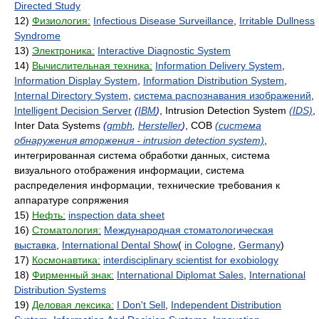
Directed Study
12)
Физиология:
Infectious Disease Surveillance
,
Irritable Dullness
Syndrome
13)
Электроника:
Interactive Diagnostic System
14)
Вычислительная техника:
Information Delivery System
,
Information Display System
,
Information Distribution System
,
Internal Directory System
,
система распознавания изображений
,
Intelligent Decision Server
(
IBM
)
, Intrusion Detection System
(IDS)
,
Inter Data Systems
(
gmbh
,
Hersteller
)
, СОВ
(система
обнаружения вторжения - intrusion detection system)
,
интегрированная система обработки данных, система
визуального отображения информации, система
распределения информации, технические требования к
аппаратуре сопряжения
15)
Нефть:
inspection data sheet
16)
Стоматология:
Международная стоматологическая
выставка
,
International Dental Show
(
in Cologne
,
Germany
)
17)
Космонавтика:
interdisciplinary scientist for exobiology
18)
Фирменный знак:
International Diplomat Sales
,
International
Distribution Systems
19)
Деловая лексика:
I Don't Sell
,
Independent Distribution