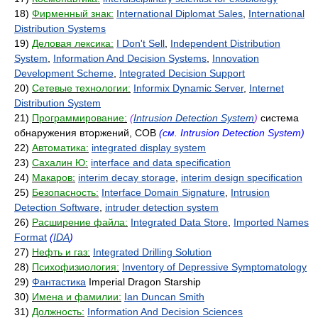
18)
Фирменный знак:
International Diplomat Sales
,
International
Distribution Systems
19)
Деловая лексика:
I Don't Sell
,
Independent Distribution
System
,
Information And Decision Systems
,
Innovation
Development Scheme
,
Integrated Decision Support
20)
Сетевые технологии:
Informix Dynamic Server
,
Internet
Distribution System
21)
Программирование:
(
Intrusion Detection System
)
система
обнаружения вторжений, СОВ
(см. Intrusion Detection System)
22)
Автоматика:
integrated display system
23)
Сахалин Ю:
interface and data specification
24)
Макаров:
interim decay storage
,
interim design specification
25)
Безопасность:
Interface Domain Signature
,
Intrusion
Detection Software
,
intruder detection system
26)
Расширение файла:
Integrated Data Store
,
Imported Names
Format
(
IDA
)
27)
Нефть и газ:
Integrated Drilling Solution
28)
Психофизиология:
Inventory of Depressive Symptomatology
29)
Фантастика
Imperial Dragon Starship
30)
Имена и фамилии:
Ian Duncan Smith
31)
Должность:
Information And Decision Sciences