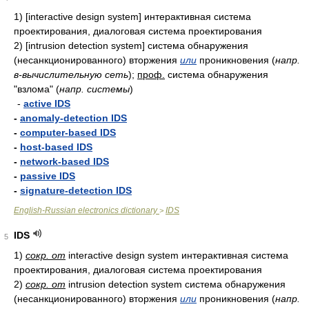
1)
[interactive design system] интерактивная система
проектирования, диалоговая система проектирования
2)
[intrusion detection system] система обнаружения
(несанкционированного) вторжения
или
проникновения
(
напр.
в-вычислительную сеть
)
;
проф.
система обнаружения
"взлома"
(
напр. системы
)
-
active IDS
-
anomaly-detection IDS
-
computer-based IDS
-
host-based IDS
-
network-based IDS
-
passive IDS
-
signature-detection IDS
English-Russian electronics dictionary
IDS
>
IDS
5
1)
сокр. от
interactive design system интерактивная система
проектирования, диалоговая система проектирования
2)
сокр. от
intrusion detection system система обнаружения
(несанкционированного) вторжения
или
проникновения
(
напр.