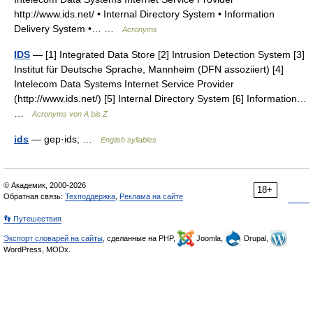
http://www.ids.net/ • Internal Directory System • Information
Delivery System •… …
Acronyms
IDS
— [1] Integrated Data Store [2] Intrusion Detection System [3]
Institut für Deutsche Sprache, Mannheim (DFN assoziiert) [4]
Intelecom Data Systems Internet Service Provider
(http://www.ids.net/) [5] Internal Directory System [6] Information…
…
Acronyms von A bis Z
ids
— gep·ids; …
English syllables
© Академик, 2000-2026
18+
Обратная связь:
Техподдержка
,
Реклама на сайте
👣 Путешествия
Экспорт словарей на сайты
, сделанные на PHP,
Joomla,
Drupal,
WordPress, MODx.