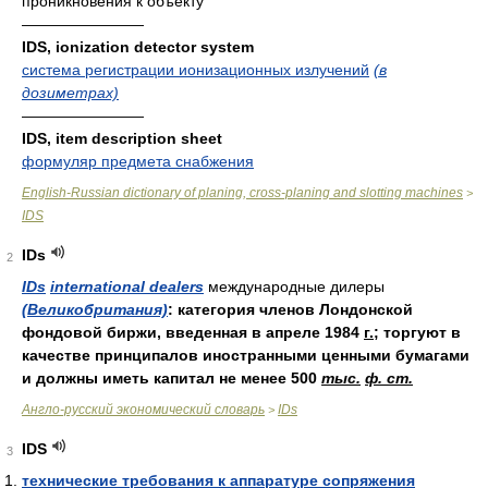
проникновения к объекту
————————
IDS, ionization detector system
система регистрации ионизационных излучений
(в
дозиметрах)
————————
IDS, item description sheet
формуляр предмета снабжения
English-Russian dictionary of planing, cross-planing and slotting machines
>
IDS
IDs
2
IDs
international dealers
международные дилеры
(Великобритания)
: категория членов Лондонской
фондовой биржи, введенная в апреле 1984
г.
; торгуют в
качестве принципалов иностранными ценными бумагами
и должны иметь капитал не менее 500
тыс.
ф. ст.
Англо-русский экономический словарь
IDs
>
IDS
3
технические требования к аппаратуре сопряжения