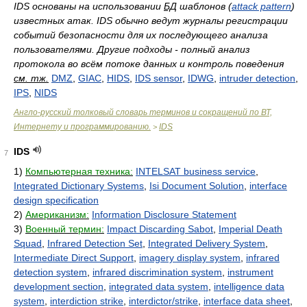
IDS основаны на использовании
БД
шаблонов (
attack pattern
)
известных атак. IDS обычно ведут журналы регистрации
событий безопасности для их последующего анализа
пользователями. Другие подходы - полный анализ
протокола во всём потоке данных и контроль поведения
см. тж.
DMZ
,
GIAC
,
HIDS
,
IDS sensor
,
IDWG
,
intruder detection
,
IPS
,
NIDS
Англо-русский толковый словарь терминов и сокращений по ВТ,
Интернету и программированию.
IDS
>
IDS
7
1)
Компьютерная техника:
INTELSAT business service
,
Integrated Dictionary Systems
,
Isi Document Solution
,
interface
design specification
2)
Американизм:
Information Disclosure Statement
3)
Военный термин:
Impact Discarding Sabot
,
Imperial Death
Squad
,
Infrared Detection Set
,
Integrated Delivery System
,
Intermediate Direct Support
,
imagery display system
,
infrared
detection system
,
infrared discrimination system
,
instrument
development section
,
integrated data system
,
intelligence data
system
,
interdiction strike
,
interdictor/strike
,
interface data sheet
,