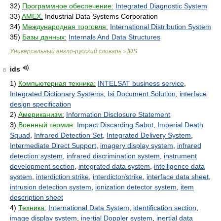
32)
Программное обеспечение:
Integrated Diagnostic System
33)
AMEX.
Industrial Data Systems Corporation
34)
Международная торговля:
International Distribution System
35)
Базы данных:
Internals And Data Structures
Универсальный англо-русский словарь
IDS
>
ids
8
1)
Компьютерная техника:
INTELSAT business service
,
Integrated Dictionary Systems
,
Isi Document Solution
,
interface
design specification
2)
Американизм:
Information Disclosure Statement
3)
Военный термин:
Impact Discarding Sabot
,
Imperial Death
Squad
,
Infrared Detection Set
,
Integrated Delivery System
,
Intermediate Direct Support
,
imagery display system
,
infrared
detection system
,
infrared discrimination system
,
instrument
development section
,
integrated data system
,
intelligence data
system
,
interdiction strike
,
interdictor/strike
,
interface data sheet
,
intrusion detection system
,
ionization detector system
,
item
description sheet
4)
Техника:
International Data System
,
identification section
,
image display system
,
inertial Doppler system
,
inertial data