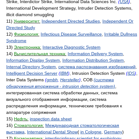
Strike, Interdictor Strike, International Data Sciences Inc.
(
USA
)
,
International Development Strategy, Intruder Detection Systems,
illicit diamond smuggling
11)
Университет:
Independent Directed Studies
,
Independent Or
Directed Study
12)
Физиология:
Infectious Disease Surveillance
,
Irritable Dullness
Syndrome
13)
Электроника:
Interactive Diagnostic System
14)
Вычислительная техника:
Information Delivery System
,
Information Display System
,
Information Distribution System
,
Internal Directory System
,
система распознавания изображений
,
Intelligent Decision Server
(
IBM
)
, Intrusion Detection System
(
IDS
)
,
Inter Data Systems
(
gmbh
,
Hersteller
)
, СОВ
(система
обнаружения вторжения - intrusion detection system)
,
интегрированная система обработки данных, система
визуального отображения информации, система
распределения информации, технические требования к
аппаратуре сопряжения
15)
Нефть:
inspection data sheet
16)
Стоматология:
Международная стоматологическая
выставка
,
International Dental Show
(
in Cologne
,
Germany
)
17)
Космонавтика:
interdisciplinary scientist for exobiology