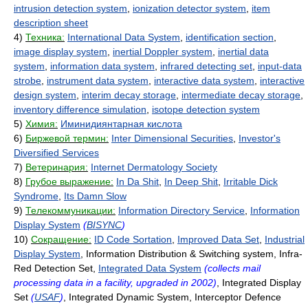
intrusion detection system
,
ionization detector system
,
item
description sheet
4)
Техника:
International Data System
,
identification section
,
image display system
,
inertial Doppler system
,
inertial data
system
,
information data system
,
infrared detecting set
,
input-data
strobe
,
instrument data system
,
interactive data system
,
interactive
design system
,
interim decay storage
,
intermediate decay storage
,
inventory difference simulation
,
isotope detection system
5)
Химия:
Иминидиянтарная кислота
6)
Биржевой термин:
Inter Dimensional Securities
,
Investor's
Diversified Services
7)
Ветеринария:
Internet Dermatology Society
8)
Грубое выражение:
In Da Shit
,
In Deep Shit
,
Irritable Dick
Syndrome
,
Its Damn Slow
9)
Телекоммуникации:
Information Directory Service
,
Information
Display System
(
BISYNC
)
10)
Сокращение:
ID Code Sortation
,
Improved Data Set
,
Industrial
Display System
, Information Distribution & Switching system, Infra-
Red Detection Set,
Integrated Data System
(collects mail
processing data in a facility, upgraded in 2002)
, Integrated Display
Set
(
USAF
)
, Integrated Dynamic System, Interceptor Defence