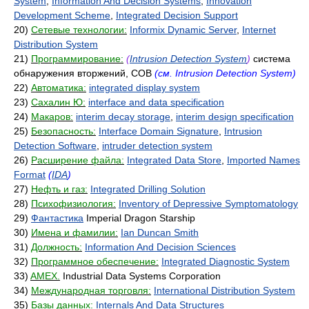
System
,
Information And Decision Systems
,
Innovation
Development Scheme
,
Integrated Decision Support
20)
Сетевые технологии:
Informix Dynamic Server
,
Internet
Distribution System
21)
Программирование:
(
Intrusion Detection System
)
система
обнаружения вторжений, СОВ
(см. Intrusion Detection System)
22)
Автоматика:
integrated display system
23)
Сахалин Ю:
interface and data specification
24)
Макаров:
interim decay storage
,
interim design specification
25)
Безопасность:
Interface Domain Signature
,
Intrusion
Detection Software
,
intruder detection system
26)
Расширение файла:
Integrated Data Store
,
Imported Names
Format
(
IDA
)
27)
Нефть и газ:
Integrated Drilling Solution
28)
Психофизиология:
Inventory of Depressive Symptomatology
29)
Фантастика
Imperial Dragon Starship
30)
Имена и фамилии:
Ian Duncan Smith
31)
Должность:
Information And Decision Sciences
32)
Программное обеспечение:
Integrated Diagnostic System
33)
AMEX.
Industrial Data Systems Corporation
34)
Международная торговля:
International Distribution System
35)
Базы данных:
Internals And Data Structures