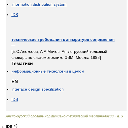
information distribution system
IDS
технические требования к аппаратуре сопряжения
—
[Е.С.Алексеев, А.А.Мячев. Англо-русский толковый
словарь по системотехнике ЭВМ. Москва 1993]
Тематики
информационные технологии в целом
EN
interface design specification
IDS
Англо-русский словарь нормативно-технической терминологии
IDS
>
IDS
4