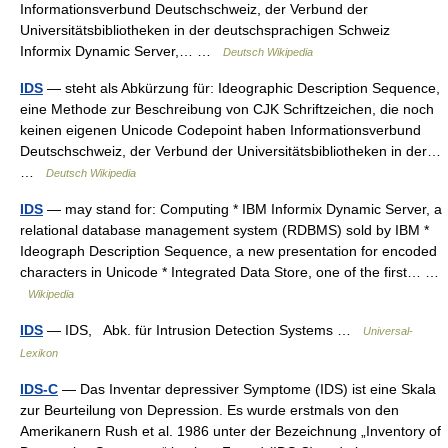
Informationsverbund Deutschschweiz, der Verbund der
Universitätsbibliotheken in der deutschsprachigen Schweiz
Informix Dynamic Server,… …
Deutsch Wikipedia
IDS
— steht als Abkürzung für: Ideographic Description Sequence,
eine Methode zur Beschreibung von CJK Schriftzeichen, die noch
keinen eigenen Unicode Codepoint haben Informationsverbund
Deutschschweiz, der Verbund der Universitätsbibliotheken in der…
…
Deutsch Wikipedia
IDS
— may stand for: Computing * IBM Informix Dynamic Server, a
relational database management system (RDBMS) sold by IBM *
Ideograph Description Sequence, a new presentation for encoded
characters in Unicode * Integrated Data Store, one of the first… …
Wikipedia
IDS
— IDS, Abk. für Intrusion Detection Systems …
Universal-
Lexikon
IDS-C
— Das Inventar depressiver Symptome (IDS) ist eine Skala
zur Beurteilung von Depression. Es wurde erstmals von den
Amerikanern Rush et al. 1986 unter der Bezeichnung „Inventory of