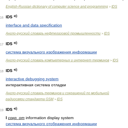
English-Russian dictionary of computer science and programming
IDS
>
IDS
16
interface and data specification
Англо-русский словарь нефтегазовой промышленности
IDS
>
IDS
17
система визуального изображения информации
Англо-русский словарь компьютерных и интернет терминов
IDS
>
IDS
18
interactive debugging system
интерактивная система отладки
Англо-русский cловарь терминов и сокращений по мобильной
радиосвязи стандарта GSM
IDS
>
IDS
19
I
сокр. от
information display system
система визуального отображения информации