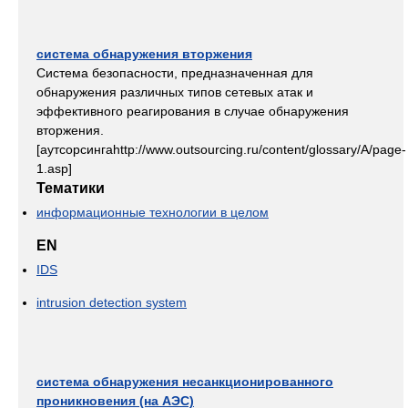
система обнаружения вторжения
Система безопасности, предназначенная для
обнаружения различных типов сетевых атак и
эффективного реагирования в случае обнаружения
вторжения.
[аутсорсингаhttp://www.outsourcing.ru/content/glossary/A/page-
1.asp]
Тематики
информационные технологии в целом
EN
IDS
intrusion detection system
система обнаружения несанкционированного
проникновения (на АЭС)