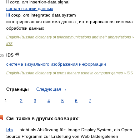
II
сокр. от
insertion-data signal
сигнал вставки данных
III
сокр. от
integrated data system
интегрированная система данных; интегрированная система
обработки данных
English-Russian dictionary of telecommunications and their abbreviations
>
IDS
IDS
20
система визуального изображения информации
English-Russian dictionary of terms that are used in computer games
IDS
>
Страницы
Следующая
→
1
2
3
4
5
6
7
См. также в других словарях:
Ids
— steht als Abkürzung für: Image Display System, ein Open
Source Programm zur Erstellung von Web Bildergalerien