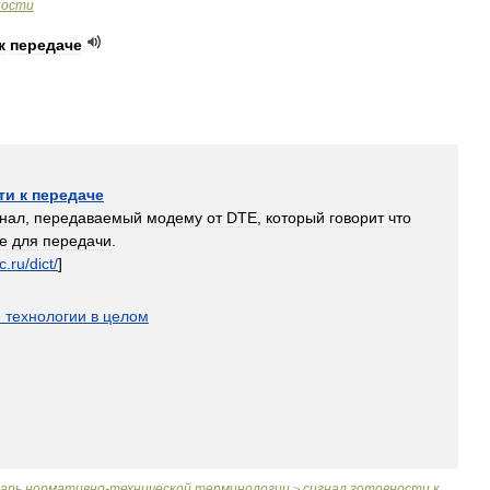
ности
к
передаче
ти
к
передаче
гнал
,
передаваемый
модему
от
DTE
,
который
говорит
что
е
для
передачи
.
c
.
ru
/
dict
/
]
е
технологии
в
целом
варь
нормативно
-
технической
терминологии
сигнал
готовности
к
>