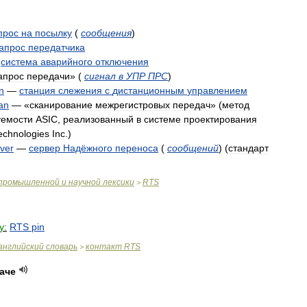
прос
на
посылку
(
сообщения
)
апрос
передатчика
—
система
аварийного
отключения
апрос
передачи
»
(
сигнал
в
УПР
ПРС
)
n
—
станция
слежения
с
дистанционным
управлением
an
—
«
сканирование
межрегистровых
передач
» (
метод
уемости
ASIC
,
реализованный
в
системе
проектирования
echnologies
Inc
.)
ver
—
сервер
Надёжного
переноса
(
сообщений
)
(
стандарт
промышленной
и
научной
лексики
RTS
>
y:
RTS
pin
английский
словарь
контакт
RTS
>
аче