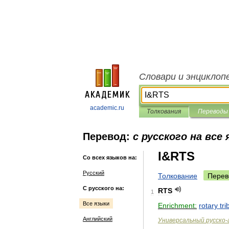
Словари и энциклоп
academic.ru
Толкования
Переводы
Перевод:
с русского на все
I&RTS
Со всех языков на:
Русский
Толкование
Перев
С русского на:
RTS
1
Все языки
Enrichment:
rotary
tri
Английский
Универсальный
русско
-