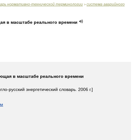
варь
нормативно
-
технической
терминологии
система
аварийного
>
ая
в
масштабе
реального
времени
ающая
в
масштабе
реального
времени
нгло
-
русский
энергетический
словарь
.
2006
г
.]
ом