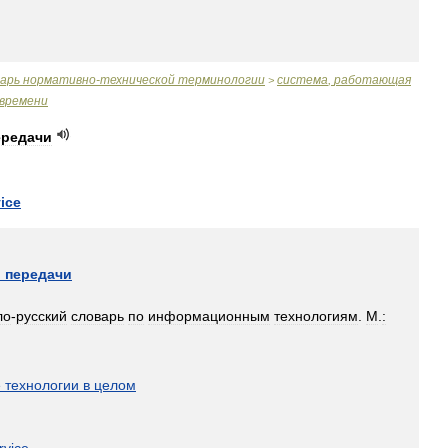
варь
нормативно
-
технической
терминологии
система
,
работающая
>
времени
ередачи
ice
й
передачи
ло
-
русский
словарь
по
информационным
технологиям
.
М
.
:
]
е
технологии
в
целом