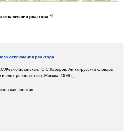
о
отключения
реактора
ного
отключения
реактора
.
С
.
Фези
-
Жилинская
,
Ю
.
С
.
Кабиров
.
Англо
-
русский
словарь
е
и
электроэнергетике
,
Москва
,
1999
г
.]
сновные
понятия