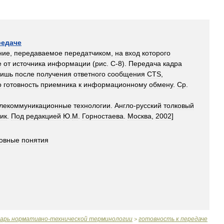
редаче
ние
,
передаваемое
передатчиком
,
на
вход
которого
е
от
источника
информации
(
рис
.
С
-
8
).
Передача
кадра
лишь
после
получения
ответного
сообщения
CTS
,
о
готовность
приемника
к
информационному
обмену
.
Cp
.
лекоммуникационные
технологии
.
Англо
-
русский
толковый
ик
.
Под
редакцией
Ю
.
М
.
Горностаева
.
Москва
,
2002
]
овные
понятия
варь
нормативно
-
технической
терминологии
готовность
к
передаче
>