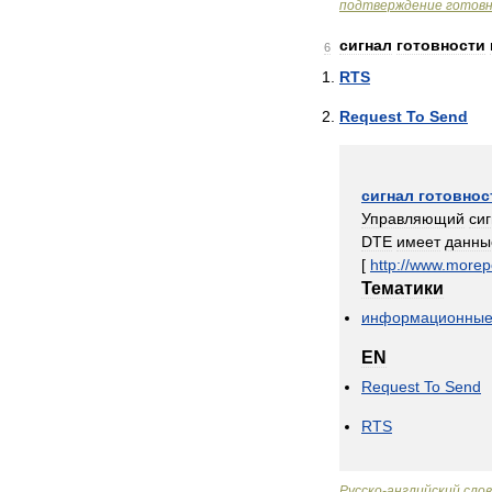
подтверждение
готов
сигнал
готовности
6
RTS
Request
To
Send
сигнал
готовнос
Управляющий
си
DTE
имеет
данны
[
http:
//
www
.
morep
Тематики
информационны
EN
Request
To
Send
RTS
Русско
-
английский
сло