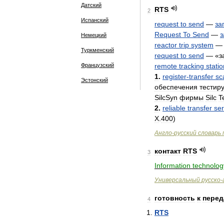
Датский
RTS
2
Испанский
request
to
send
—
за
Request
To
Send
—
з
Немецкий
reactor
trip
system
Туркменский
request
to
send
—
«
з
Французский
remote
tracking
statio
1
.
register
-
transfer
sc
Эстонский
обеспечения
тестир
SilcSyn
фирмы
Silc
T
2
.
reliable
transfer
ser
X
.
400
)
Англо
-
русский
словарь
контакт
RTS
3
Information
technolog
Универсальный
русско
-
готовность
к
перед
4
RTS