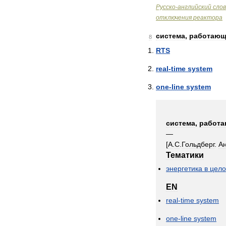
Русско
-
английский
сло
отключения
реактора
система
,
работающ
8
RTS
real
-
time
system
one
-
line
system
система
,
работ
—
[
А
.
С
.
Гольдберг
.
А
Тематики
энергетика
в
цел
EN
real
-
time
system
one
-
line
system