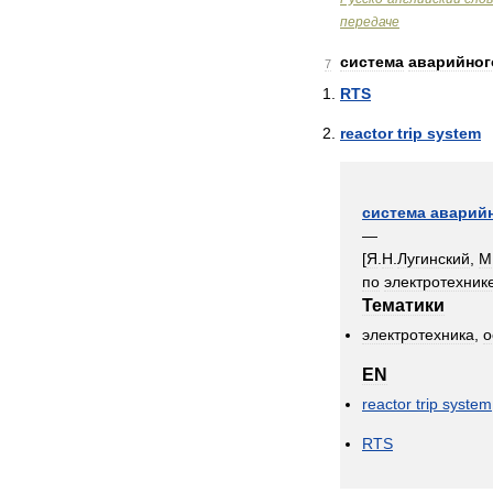
передаче
система
аварийног
7
RTS
reactor
trip
system
система
аварий
—
[
Я
.
Н
.
Лугинский
,
М
по
электротехник
Тематики
электротехника
,
о
EN
reactor
trip
system
RTS