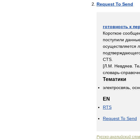
Request
To
Send
готовность
к
пе
Короткое
сообще
поступили
данны
осуществляется
подтверждающег
CTS
.
[
Л
.
М
.
Невдяев
.
Те
словарь
-
справочн
Тематики
электросвязь
,
осн
EN
RTS
Request
To
Send
Русско
-
английский
сло