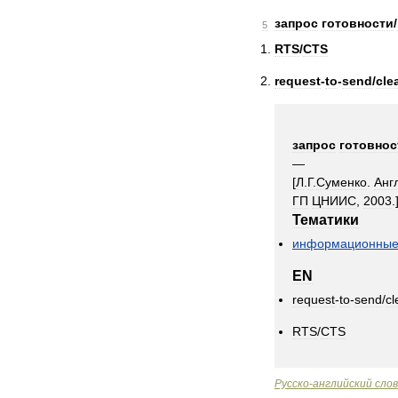
запрос
готовности
/
5
RTS
/
CTS
request
-
to
-
send
/
cle
запрос
готовнос
—
[
Л
.
Г
.
Суменко
.
Анг
ГП
ЦНИИС
,
2003
.
Тематики
информационны
EN
request
-
to
-
send
/
cl
RTS
/
CTS
Русско
-
английский
сло