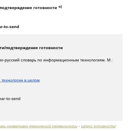
подтверждение
готовности
ar
-
to
-
send
ти
/
подтверждение
готовности
ло
-
русский
словарь
по
информационным
технологиям
.
М
.
:
]
е
технологии
в
целом
ear
-
to
-
send
варь
нормативно
-
технической
терминологии
запрос
готовности
/
>