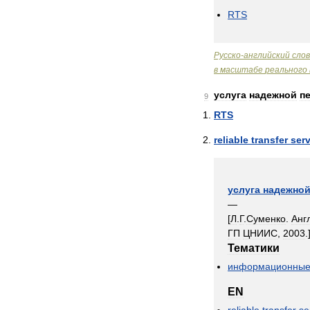
RTS
Русско
-
английский
сло
в
масштабе
реального
услуга
надежной
п
9
RTS
reliable
transfer
serv
услуга
надежно
—
[
Л
.
Г
.
Суменко
.
Анг
ГП
ЦНИИС
,
2003
.
Тематики
информационны
EN