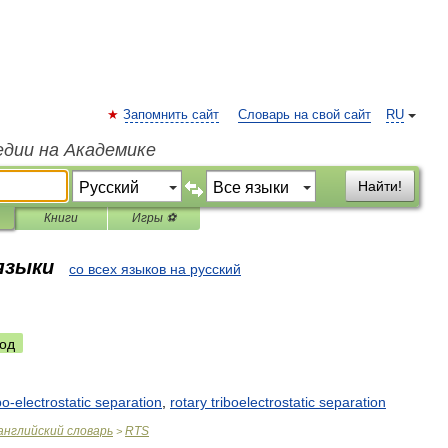
Запомнить сайт
Словарь на свой сайт
RU
едии на Академике
Найти!
Книги
Игры ⚽
 языки
со всех языков на русский
од
bo
-
electrostatic
separation
,
rotary
triboelectrostatic
separation
английский
словарь
RTS
>