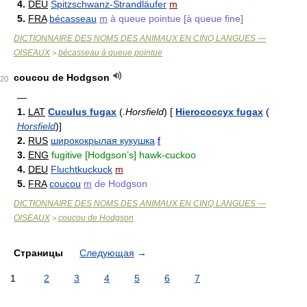
4.
DEU
Spitzschwanz-Strandläufer
m
5.
FRA
bécasseau
m
à queue pointue [à queue fine]
DICTIONNAIRE DES NOMS DES ANIMAUX EN CINQ LANGUES —
OISEAUX
bécasseau à queue pointue
>
coucou de Hodgson
20
—
1.
LAT
Cuculus fugax
(
.Horsfield
)
[
Hierococcyx fugax
(
Horsfield
)
]
2.
RUS
ширококрылая кукушка
f
3.
ENG
fugitive [Hodgson’s] hawk-cuckoo
4.
DEU
Fluchtkuckuck
m
5.
FRA
coucou
m
de Hodgson
DICTIONNAIRE DES NOMS DES ANIMAUX EN CINQ LANGUES —
OISEAUX
coucou de Hodgson
>
Страницы
Следующая
→
1
2
3
4
5
6
7