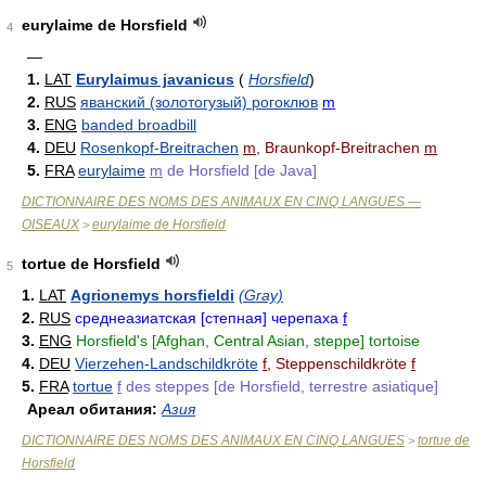
eurylaime de Horsfield
4
—
1.
LAT
Eurylaimus javanicus
(
Horsfield
)
2.
RUS
яванский (золотогузый) рогоклюв
m
3.
ENG
banded broadbill
4.
DEU
Rosenkopf-Breitrachen
m
, Braunkopf-Breitrachen
m
5.
FRA
eurylaime
m
de Horsfield [de Java]
DICTIONNAIRE DES NOMS DES ANIMAUX EN CINQ LANGUES —
OISEAUX
eurylaime de Horsfield
>
tortue de Horsfield
5
1.
LAT
Agrionemys horsfieldi
(Gray)
2.
RUS
среднеазиатская [степная] черепаха
f
3.
ENG
Horsfield's [Afghan, Central Asian, steppe] tortoise
4.
DEU
Vierzehen-Landschildkröte
f
, Steppenschildkröte
f
5.
FRA
tortue
f
des steppes [de Horsfield, terrestre asiatique]
Ареал обитания:
Азия
DICTIONNAIRE DES NOMS DES ANIMAUX EN CINQ LANGUES
tortue de
>
Horsfield