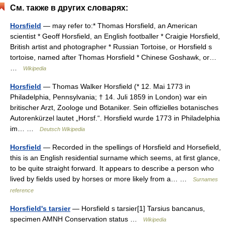
См. также в других словарях:
Horsfield
— may refer to:* Thomas Horsfield, an American
scientist * Geoff Horsfield, an English footballer * Craigie Horsfield,
British artist and photographer * Russian Tortoise, or Horsfield s
tortoise, named after Thomas Horsfield * Chinese Goshawk, or…
…
Wikipedia
Horsfield
— Thomas Walker Horsfield (* 12. Mai 1773 in
Philadelphia, Pennsylvania; † 14. Juli 1859 in London) war ein
britischer Arzt, Zoologe und Botaniker. Sein offizielles botanisches
Autorenkürzel lautet „Horsf.“. Horsfield wurde 1773 in Philadelphia
im… …
Deutsch Wikipedia
Horsfield
— Recorded in the spellings of Horsfield and Horsefield,
this is an English residential surname which seems, at first glance,
to be quite straight forward. It appears to describe a person who
lived by fields used by horses or more likely from a… …
Surnames
reference
Horsfield's tarsier
— Horsfield s tarsier[1] Tarsius bancanus,
specimen AMNH Conservation status …
Wikipedia