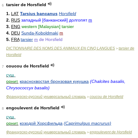
tarsier de Horsfield
6
1.
LAT
Tarsius bancanus
Horsfield
2.
RUS
западный [банканский] долгопят
m
3.
ENG
western [Malaysian] tarsier
4.
DEU
Sunda-Koboldmaki
m
5.
FRA
tarsier
m
de Horsfield
DICTIONNAIRE DES NOMS DES ANIMAUX EN CINQ LANGUES
tarsier de
>
Horsfield
coucou de Horsfield
7
сущ.
орнит.
краснохвостая бронзовая кукушка
(Chalcites basalis,
Chrysococcyx basalis)
Французско-русский универсальный словарь
coucou de Horsfield
>
engoulevent de Horsfield
8
сущ.
орнит.
козодой Хорсфильда
(Caprimulgus macrurus)
Французско-русский универсальный словарь
engoulevent de Horsfield
>