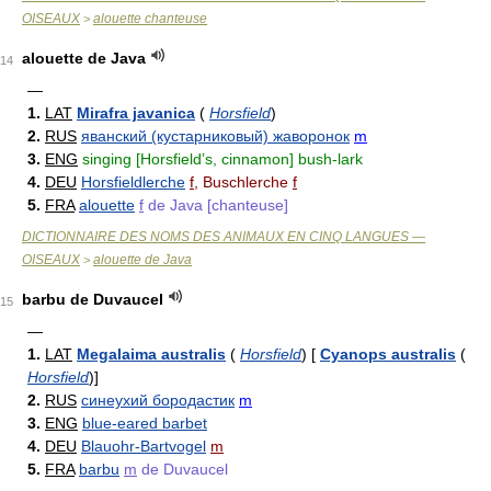
OISEAUX
alouette chanteuse
>
alouette de Java
14
—
1.
LAT
Mirafra javanica
(
Horsfield
)
2.
RUS
яванский (кустарниковый) жаворонок
m
3.
ENG
singing [Horsfield’s, cinnamon] bush-lark
4.
DEU
Horsfieldlerche
f
, Buschlerche
f
5.
FRA
alouette
f
de Java [chanteuse]
DICTIONNAIRE DES NOMS DES ANIMAUX EN CINQ LANGUES —
OISEAUX
alouette de Java
>
barbu de Duvaucel
15
—
1.
LAT
Megalaima australis
(
Horsfield
)
[
Cyanops australis
(
Horsfield
)
]
2.
RUS
синеухий бородастик
m
3.
ENG
blue-eared barbet
4.
DEU
Blauohr-Bartvogel
m
5.
FRA
barbu
m
de Duvaucel