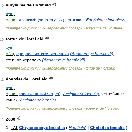
eurylaime de Horsfield
9
сущ.
орнит.
яванский (золотогузый) рогоклюв
(Eurylaimus javanicus)
Французско-русский универсальный словарь
eurylaime de Horsfield
>
tortue de Horsfield
10
сущ.
общ.
среднеазиатская черепаха
(Agrionemys horsfieldi)
,
степная черепаха
(Agrionemys horsfieldi)
Французско-русский универсальный словарь
tortue de Horsfield
>
épervier de Horsfield
11
сущ.
орнит.
короткопалый ястреб
(Accipiter soloensis)
, ястребиный
канюк
(Accipiter soloensis)
Французско-русский универсальный словарь
épervier de Horsfield
>
2888
12
1.
LAT
Chrysococcyx basal is
(
Horsfield
)
[
Chalcites basalis
(