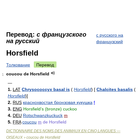
Перевод:
с французского
с русского на
на русский
французский
Horsfield
Толкование
Перевод
coucou de Horsfield
1
—
1.
LAT
Chrysococcyx basal is
(
Horsfield
)
[
Chalcites basalis
(
Horsfield
)
]
2.
RUS
краснохвостая бронзовая кукушка
f
3.
ENG
Horsfield’s (bronze) cuckoo
4.
DEU
Rotschwanzkuckuck
m
5.
FRA
coucou
m
de Horsfield
DICTIONNAIRE DES NOMS DES ANIMAUX EN CINQ LANGUES —
OISEAUX
coucou de Horsfield
>