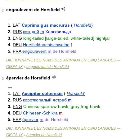
engoulevent de Horsfield
2
—
1.
LAT
Caprimulgus macrurus
(
Horsfield
)
2.
RUS
козодой
m
Хорсфильда
3.
ENG
long-tailed [large-tailed, white-tailed] nightjar
4.
DEU
Horsfieldnachtschwalbe
f
5.
FRA
engoulevent
m
de Horsfield
DICTIONNAIRE DES NOMS DES ANIMAUX EN CINQ LANGUES —
OISEAUX
engoulevent de Horsfield
>
épervier de Horsfield
3
—
1.
LAT
Accipiter soloensis
(
Horsfield
)
2.
RUS
короткопалый ястреб
m
3.
ENG
Chinese sparrow-hawk, gray frog-hawk
4.
DEU
Chinesen-Schikra
m
5.
FRA
épervier
m
de Horsfield
DICTIONNAIRE DES NOMS DES ANIMAUX EN CINQ LANGUES —
OISEAUX
épervier de Horsfield
>