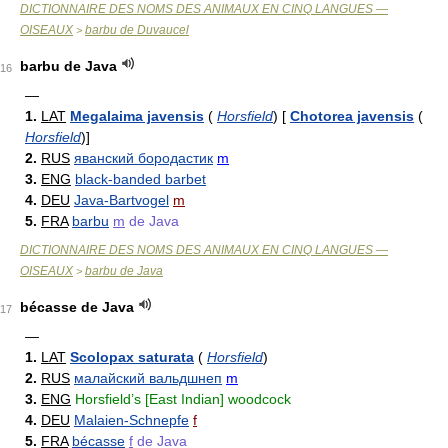
DICTIONNAIRE DES NOMS DES ANIMAUX EN CINQ LANGUES —
OISEAUX
barbu de Duvaucel
>
barbu de Java
16
—
1.
LAT
Megalaima javensis
(
Horsfield
)
[
Chotorea javensis
(
Horsfield
)
]
2.
RUS
яванский бородастик
m
3.
ENG
black-banded barbet
4.
DEU
Java-Bartvogel
m
5.
FRA
barbu
m
de Java
DICTIONNAIRE DES NOMS DES ANIMAUX EN CINQ LANGUES —
OISEAUX
barbu de Java
>
bécasse de Java
17
—
1.
LAT
Scolopax saturata
(
Horsfield
)
2.
RUS
малайский вальдшнеп
m
3.
ENG
Horsfield’s [East Indian] woodcock
4.
DEU
Malaien-Schnepfe
f
5.
FRA
bécasse
f
de Java