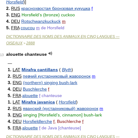
Horsfield
)
]
2.
RUS
краснохвостая бронзовая кукушка
f
3.
ENG
Horsfield’s (bronze) cuckoo
4.
DEU
Rotschwanzkuckuck
m
5.
FRA
coucou
m
de Horsfield
DICTIONNAIRE DES NOMS DES ANIMAUX EN CINQ LANGUES —
OISEAUX
2888
>
alouette chanteuse
13
—
1.
LAT
Mirafra cantillans
(
Blyth
)
2.
RUS
певчий кустарниковый жаворонок
m
3.
ENG
(northern) singing bush-lark
4.
DEU
Buschlerche
f
5.
FRA
alouette
f
chanteuse
1.
LAT
Mirafra javanica
(
Horsfield
)
2.
RUS
яванский (кустарниковый) жаворонок
m
3.
ENG
singing [Horsfield’s, cinnamon] bush-lark
4.
DEU
Horsfieldlerche
f
, Buschlerche
f
5.
FRA
alouette
f
de Java [chanteuse]
DICTIONNAIRE DES NOMS DES ANIMAUX EN CINQ LANGUES —