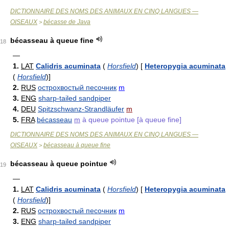
DICTIONNAIRE DES NOMS DES ANIMAUX EN CINQ LANGUES —
OISEAUX
bécasse de Java
>
bécasseau à queue fine
18
—
1.
LAT
Calidris acuminata
(
Horsfield
)
[
Heteropygia acuminata
(
Horsfield
)
]
2.
RUS
острохвостый песочник
m
3.
ENG
sharp-tailed sandpiper
4.
DEU
Spitzschwanz-Strandläufer
m
5.
FRA
bécasseau
m
à queue pointue [à queue fine]
DICTIONNAIRE DES NOMS DES ANIMAUX EN CINQ LANGUES —
OISEAUX
bécasseau à queue fine
>
bécasseau à queue pointue
19
—
1.
LAT
Calidris acuminata
(
Horsfield
)
[
Heteropygia acuminata
(
Horsfield
)
]
2.
RUS
острохвостый песочник
m
3.
ENG
sharp-tailed sandpiper