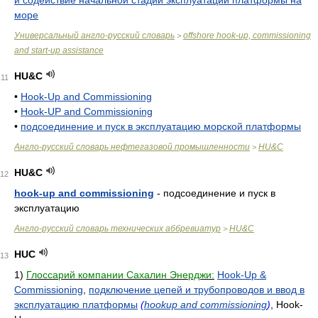
и содействие начальной стадии эксплуатации платформы на
море
Универсальный англо-русский словарь
offshore hook-up, commissioning
>
and start-up assistance
HU&C
11
•
Hook-Up and Commissioning
•
Hook-UP and Commissioning
•
подсоединение и пуск в эксплуатацию морской платформы
Англо-русский словарь нефтегазовой промышленности
HU&C
>
HU&C
12
hook-up and commissioning
- подсоединение и пуск в
эксплуатацию
Англо-русский словарь технических аббревиатур
HU&C
>
HUC
13
1)
Глоссарий компании Сахалин Энерджи:
Hook-Up &
Commissioning
,
подключение цепей и трубопроводов и ввод в
эксплуатацию платформы
(
hookup and commissioning
)
, Hook-