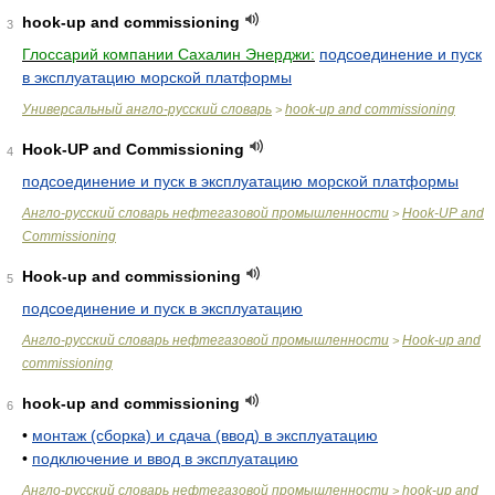
hook-up and commissioning
3
Глоссарий компании Сахалин Энерджи:
подсоединение и пуск
в эксплуатацию морской платформы
Универсальный англо-русский словарь
hook-up and commissioning
>
Hook-UP and Commissioning
4
подсоединение и пуск в эксплуатацию морской платформы
Англо-русский словарь нефтегазовой промышленности
Hook-UP and
>
Commissioning
Hook-up and commissioning
5
подсоединение и пуск в эксплуатацию
Англо-русский словарь нефтегазовой промышленности
Hook-up and
>
commissioning
hook-up and commissioning
6
•
монтаж (сборка) и сдача (ввод) в эксплуатацию
•
подключение и ввод в эксплуатацию
Англо-русский словарь нефтегазовой промышленности
hook-up and
>