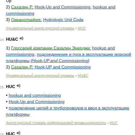
Up
2)
Сахалин Р:
Hook-Up and Commissioning
,
hookup and
commissioning
3)
Океанография:
Hydrologic Unit Code
Универсальный англо-русский словарь
HUC
>
HU&C
14
1)
Глоссарий компании Сахалин Энерджи:
hookup and
commissioning
,
подсоединение и пуск в эксплуатацию морской
платформы
(
Hook-UP and Commissioning
)
2)
Сахалин Р:
Hook-UP and Commissioning
Универсальный англо-русский словарь
HU&C
>
HUC
15
•
hookup and commissioning
•
Hook-Up and Commissioning
•
подключение цепей и трубопроводов и ввод в эксплуатацию
платформы
Англо-русский словарь нефтегазовой промышленности
HUC
>
HUC
16