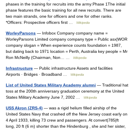
phases in the training for recruits into the army:Phase 1The initial
phase features the basic training for all new recruits. There are
two main strands, one for officers and one for other ranks.
*Officers: Prospective officers first …
Wikipedia
WorleyParsons
— Infobox Company company name =
WorleyParsons Limited company company type = Public asx|WOR
company slogan = When experience counts foundation = 1987,
but dating back to 1971 location = Perth, Australia key people = Mr
Ron McNeilly (Chairman, Non… …
Wikipedia
Infrastructure
— Public infrastructure Assets and facilities
Airports · Bridges · Broadband …
Wikipedia
List of United States Military Academy alumni
— Traditional hat
toss at the 200th anniversary graduation ceremony at the United
States Military Academy June 7, 2002 …
Wikipedia
USS Akron (ZRS-4)
— was a rigid helium filled airship of the
United States Navy that crashed off the New Jersey coast early on
4 April 1933, killing 73 crew and passengers. At convert|785|ft
long, 20 ft (6 m) shorter than the Hindenburg , she and her sister,