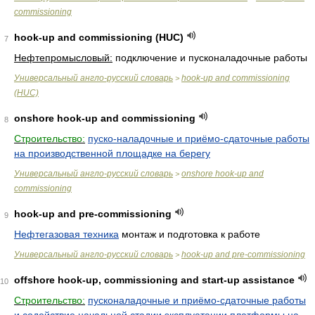
commissioning
hook-up and commissioning (HUC)
7
Нефтепромысловый:
подключение и пусконаладочные работы
Универсальный англо-русский словарь
hook-up and commissioning
>
(HUC)
onshore hook-up and commissioning
8
Строительство:
пуско-наладочные и приёмо-сдаточные работы
на производственной площадке на берегу
Универсальный англо-русский словарь
onshore hook-up and
>
commissioning
hook-up and pre-commissioning
9
Нефтегазовая техника
монтаж и подготовка к работе
Универсальный англо-русский словарь
hook-up and pre-commissioning
>
offshore hook-up, commissioning and start-up assistance
10
Строительство:
пусконаладочные и приёмо-сдаточные работы