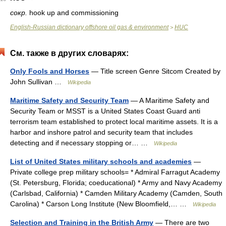
сокр.
hook up and commissioning
English-Russian dictionary offshore oil gas & environment
HUC
>
См. также в других словарях:
Only Fools and Horses
— Title screen Genre Sitcom Created by
John Sullivan …
Wikipedia
Maritime Safety and Security Team
— A Maritime Safety and
Security Team or MSST is a United States Coast Guard anti
terrorism team established to protect local maritime assets. It is a
harbor and inshore patrol and security team that includes
detecting and if necessary stopping or… …
Wikipedia
List of United States military schools and academies
—
Private college prep military schools= * Admiral Farragut Academy
(St. Petersburg, Florida; coeducational) * Army and Navy Academy
(Carlsbad, California) * Camden Military Academy (Camden, South
Carolina) * Carson Long Institute (New Bloomfield,… …
Wikipedia
Selection and Training in the British Army
— There are two