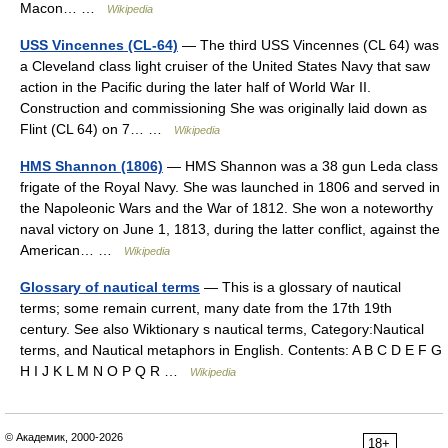
Macon… …
Wikipedia
USS Vincennes (CL-64)
— The third USS Vincennes (CL 64) was
a Cleveland class light cruiser of the United States Navy that saw
action in the Pacific during the later half of World War II.
Construction and commissioning She was originally laid down as
Flint (CL 64) on 7… …
Wikipedia
HMS Shannon (1806)
— HMS Shannon was a 38 gun Leda class
frigate of the Royal Navy. She was launched in 1806 and served in
the Napoleonic Wars and the War of 1812. She won a noteworthy
naval victory on June 1, 1813, during the latter conflict, against the
American… …
Wikipedia
Glossary of nautical terms
— This is a glossary of nautical
terms; some remain current, many date from the 17th 19th
century. See also Wiktionary s nautical terms, Category:Nautical
terms, and Nautical metaphors in English. Contents: A B C D E F G
H I J K L M N O P Q R …
Wikipedia
© Академик, 2000-2026
18+