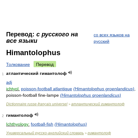
Перевод:
с русского на
со всех языков на
все языки
русский
Himantolophus
Толкование
Перевод
атлантический гимантолоф
1
adj
ichtyol.
poisson-football atlantique
(Himantolophus groenlandicus)
,
poisson-football fine-lampe
(Himantolophus groenlandicus)
Dictionnaire russe-français universel
атлантический гимантолоф
>
гимантолоф
2
Ichthyology:
football-fish
(Himantolophus)
Универсальный русско-английский словарь
гимантолоф
>