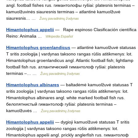
angl. football fishes rus. гимантолофы ryšiai: platesnis terminas –
kamuolžuvinės siauresnis terminas – atlantinė kamuolžuvė
siauresnis… …
Žuvų pavadinimų žodynas
Himantolophus appelii
— Rape espinoso Clasificación científica
Reino: Animalia …
Wikipedia Español
Himantolophus groenlandicus
— atlantinė kamuolžuvė statusas
T sritis zoologija | vardynas taksono rangas rūšis atitikmenys: lot.
Himantolophus groenlandicus angl. Atlantic football fish; lightlamp
football fish rus. атлантический гимантолоф ryšiai: platesnis
terminas –… …
Žuvų pavadinimų žodynas
Himantolophus albinares
— baltadėmė kamuolžuvė statusas T
sritis zoologija | vardynas taksono rangas rūšis atitikmenys: lot.
Himantolophus albinares angl. white marked football fish rus.
белопятнистый гимантолоф ryšiai: platesnis terminas –
kamuolžuvės …
Žuvų pavadinimų žodynas
Himantolophus appelii
— dygioji kamuolžuvė statusas T sritis
zoologija | vardynas taksono rangas rūšis atitikmenys: lot.
Himantolophus appelii angl. prickly anglerfish rus. гимантолоф