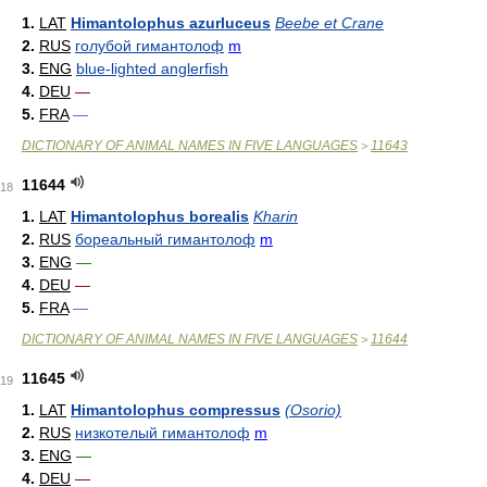
1.
LAT
Himantolophus azurluceus
Beebe et Crane
2.
RUS
голубой гимантолоф
m
3.
ENG
blue-lighted anglerfish
4.
DEU
—
5.
FRA
—
DICTIONARY OF ANIMAL NAMES IN FIVE LANGUAGES
11643
>
11644
18
1.
LAT
Himantolophus borealis
Kharin
2.
RUS
бореальный гимантолоф
m
3.
ENG
—
4.
DEU
—
5.
FRA
—
DICTIONARY OF ANIMAL NAMES IN FIVE LANGUAGES
11644
>
11645
19
1.
LAT
Himantolophus compressus
(Osorio)
2.
RUS
низкотелый гимантолоф
m
3.
ENG
—
4.
DEU
—