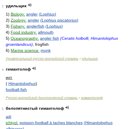
удильщик
3
1)
Biology:
angler
(Lophius)
2)
Zoology:
angler
(Lophius piscatorius)
3)
Fishery:
anglerfish
(Lophius)
4)
Food industry:
allmouth
5)
Oceanography:
angler fish
(Ceratis holbolli, Himantolophus
groenlandicus)
, frogfish
6)
Marine science:
monk
Универсальный русско-английский словарь
удильщик
>
гимантолоф
4
ихт.
(
Himantolophus
)
football-fish
Русско-английский биологический словарь
гимантолоф
>
белопятнистый гимантолоф
5
adj
ichtyol.
poisson-football à taches blanches
(Himantolophus
albinares)