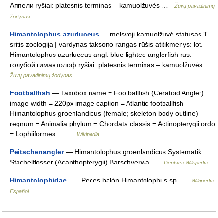
Аппели ryšiai: platesnis terminas – kamuolžuvės …
Žuvų pavadinimų
žodynas
Himantolophus azurluceus
— melsvoji kamuolžuvė statusas T
sritis zoologija | vardynas taksono rangas rūšis atitikmenys: lot.
Himantolophus azurluceus angl. blue lighted anglerfish rus.
голубой гимантолоф ryšiai: platesnis terminas – kamuolžuvės …
Žuvų pavadinimų žodynas
Footballfish
— Taxobox name = Footballfish (Ceratoid Angler)
image width = 220px image caption = Atlantic footballfish
Himantolophus groenlandicus (female; skeleton body outline)
regnum = Animalia phylum = Chordata classis = Actinopterygii ordo
= Lophiiformes… …
Wikipedia
Peitschenangler
— Himantolophus groenlandicus Systematik
Stachelflosser (Acanthopterygii) Barschverwa …
Deutsch Wikipedia
Himantolophidae
— Peces balón Himantolophus sp …
Wikipedia
Español