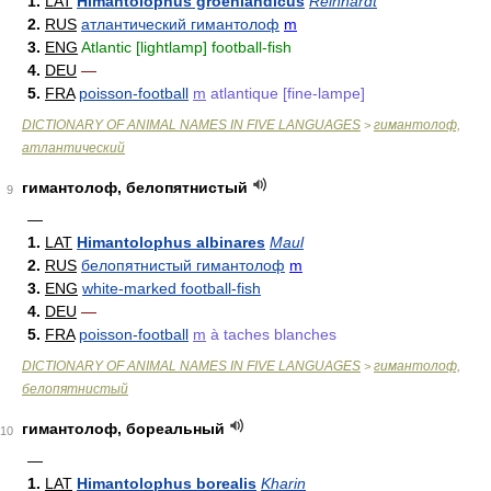
1.
LAT
Himantolophus groenlandicus
Reinhardt
2.
RUS
атлантический гимантолоф
m
3.
ENG
Atlantic [lightlamp] football-fish
4.
DEU
—
5.
FRA
poisson-football
m
atlantique [fine-lampe]
DICTIONARY OF ANIMAL NAMES IN FIVE LANGUAGES
гимантолоф,
>
атлантический
гимантолоф, белопятнистый
9
—
1.
LAT
Himantolophus albinares
Maul
2.
RUS
белопятнистый гимантолоф
m
3.
ENG
white-marked football-fish
4.
DEU
—
5.
FRA
poisson-football
m
à taches blanches
DICTIONARY OF ANIMAL NAMES IN FIVE LANGUAGES
гимантолоф,
>
белопятнистый
гимантолоф, бореальный
10
—
1.
LAT
Himantolophus borealis
Kharin