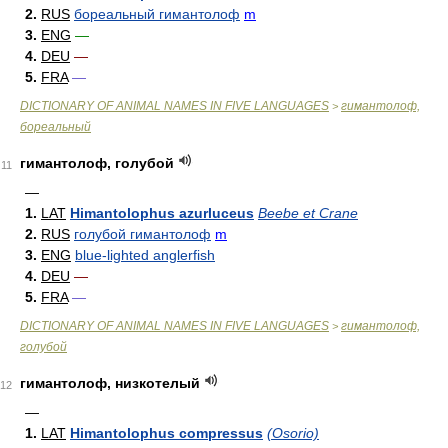
2.
RUS
бореальный гимантолоф
m
3.
ENG
—
4.
DEU
—
5.
FRA
—
DICTIONARY OF ANIMAL NAMES IN FIVE LANGUAGES
гимантолоф,
>
бореальный
гимантолоф, голубой
11
—
1.
LAT
Himantolophus azurluceus
Beebe et Crane
2.
RUS
голубой гимантолоф
m
3.
ENG
blue-lighted anglerfish
4.
DEU
—
5.
FRA
—
DICTIONARY OF ANIMAL NAMES IN FIVE LANGUAGES
гимантолоф,
>
голубой
гимантолоф, низкотелый
12
—
1.
LAT
Himantolophus compressus
(Osorio)