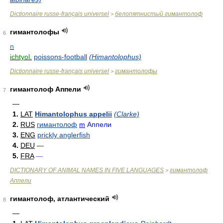
Dictionnaire russe-français universel
белопятнистый гимантолоф
>
гимантолофы
6
n
ichtyol.
poissons-football
(Himantolophus)
Dictionnaire russe-français universel
гимантолофы
>
гимантолоф Аппели
7
—
1.
LAT
Himantolophus appelii
(Clarke)
2.
RUS
гимантолоф
m
Аппели
3.
ENG
prickly anglerfish
4.
DEU
—
5.
FRA
—
DICTIONARY OF ANIMAL NAMES IN FIVE LANGUAGES
гимантолоф
>
Аппели
гимантолоф, атлантический
8
—