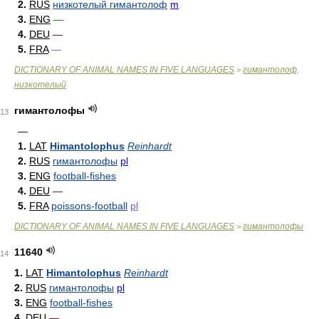
2.
RUS
низкотелый гимантолоф
m
3.
ENG
—
4.
DEU
—
5.
FRA
—
DICTIONARY OF ANIMAL NAMES IN FIVE LANGUAGES
гимантолоф,
>
низкотелый
гимантолофы
13
—
1.
LAT
Himantolophus
Reinhardt
2.
RUS
гимантолофы
pl
3.
ENG
football-fishes
4.
DEU
—
5.
FRA
poissons-football
pl
DICTIONARY OF ANIMAL NAMES IN FIVE LANGUAGES
гимантолофы
>
11640
14
1.
LAT
Himantolophus
Reinhardt
2.
RUS
гимантолофы
pl
3.
ENG
football-fishes
4.
DEU
—