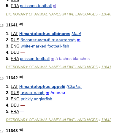
5.
FRA
poissons-football
pl
DICTIONARY OF ANIMAL NAMES IN FIVE LANGUAGES
11640
>
11641
15
1.
LAT
Himantolophus albinares
Maul
2.
RUS
белопятнистый гимантолоф
m
3.
ENG
white-marked football-fish
4.
DEU
—
5.
FRA
poisson-football
m
à taches blanches
DICTIONARY OF ANIMAL NAMES IN FIVE LANGUAGES
11641
>
11642
16
1.
LAT
Himantolophus appelii
(Clarke)
2.
RUS
гимантолоф
m
Аппели
3.
ENG
prickly anglerfish
4.
DEU
—
5.
FRA
—
DICTIONARY OF ANIMAL NAMES IN FIVE LANGUAGES
11642
>
11643
17