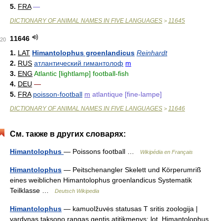
5.
FRA
—
DICTIONARY OF ANIMAL NAMES IN FIVE LANGUAGES
11645
>
11646
20
1.
LAT
Himantolophus groenlandicus
Reinhardt
2.
RUS
атлантический гимантолоф
m
3.
ENG
Atlantic [lightlamp] football-fish
4.
DEU
—
5.
FRA
poisson-football
m
atlantique [fine-lampe]
DICTIONARY OF ANIMAL NAMES IN FIVE LANGUAGES
11646
>
См. также в других словарях:
Himantolophus
— Poissons football …
Wikipédia en Français
Himantolophus
— Peitschenangler Skelett und Körperumriß
eines weiblichen Himantolophus groenlandicus Systematik
Teilklasse …
Deutsch Wikipedia
Himantolophus
— kamuolžuvės statusas T sritis zoologija |
vardynas taksono rangas gentis atitikmenys: lot. Himantolophus