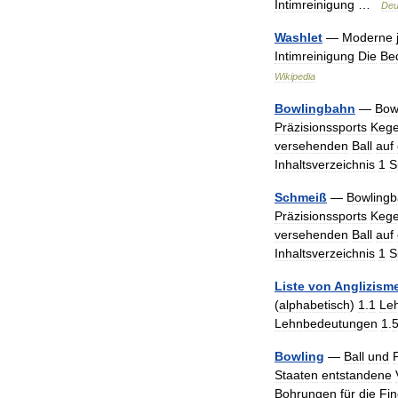
Intimreinigung
…
Deu
Washlet
—
Moderne
Intimreinigung
Die
Be
Wikipedia
Bowlingbahn
—
Bow
Präzisionssports
Kege
versehenden
Ball
auf
Inhaltsverzeichnis
1
S
Schmeiß
—
Bowling
Präzisionssports
Kege
versehenden
Ball
auf
Inhaltsverzeichnis
1
S
Liste
von
Anglizism
(
alphabetisch
)
1
.
1
Le
Lehnbedeutungen
1
.
Bowling
—
Ball
und
Staaten
entstandene
Bohrungen
für
die
Fin