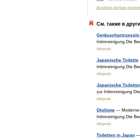
Business
german
-
english
См
.
также
в
друг
Geräuschprinzessin
Intimreinigung
Die
Be
Wikipedia
Japanische
Toilette
Intimreinigung
Die
Be
Wikipedia
Japanische
Toilette
zur
Intimreinigung
Die
Wikipedia
Otohime
—
Moderne
Intimreinigung
Die
Be
Wikipedia
Toiletten
in
Japan