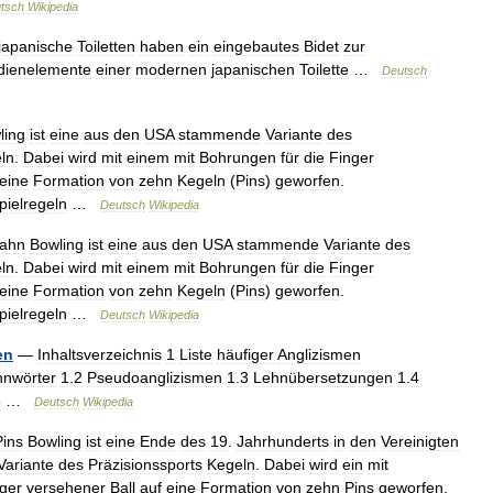
tsch
Wikipedia
japanische
Toiletten
haben
ein
eingebautes
Bidet
zur
dienelemente
einer
modernen
japanischen
Toilette
…
Deutsch
ling
ist
eine
aus
den
USA
stammende
Variante
des
ln
.
Dabei
wird
mit
einem
mit
Bohrungen
für
die
Finger
eine
Formation
von
zehn
Kegeln
(
Pins
)
geworfen
.
pielregeln
…
Deutsch
Wikipedia
bahn
Bowling
ist
eine
aus
den
USA
stammende
Variante
des
ln
.
Dabei
wird
mit
einem
mit
Bohrungen
für
die
Finger
eine
Formation
von
zehn
Kegeln
(
Pins
)
geworfen
.
pielregeln
…
Deutsch
Wikipedia
en
—
Inhaltsverzeichnis
1
Liste
häufiger
Anglizismen
hnwörter
1
.
2
Pseudoanglizismen
1
.
3
Lehnübersetzungen
1
.
4
5
…
Deutsch
Wikipedia
Pins
Bowling
ist
eine
Ende
des
19
.
Jahrhunderts
in
den
Vereinigten
Variante
des
Präzisionssports
Kegeln
.
Dabei
wird
ein
mit
ger
versehener
Ball
auf
eine
Formation
von
zehn
Pins
geworfen
.