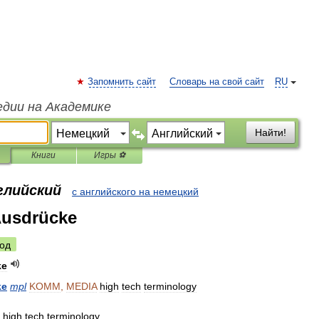
Запомнить сайт
Словарь на свой сайт
RU
едии на Академике
Найти!
Книги
Игры ⚽
глийский
с английского на немецкий
Ausdrücke
од
ke
ke
mpl
KOMM
,
MEDIA
high
tech
terminology
>
high
tech
terminology