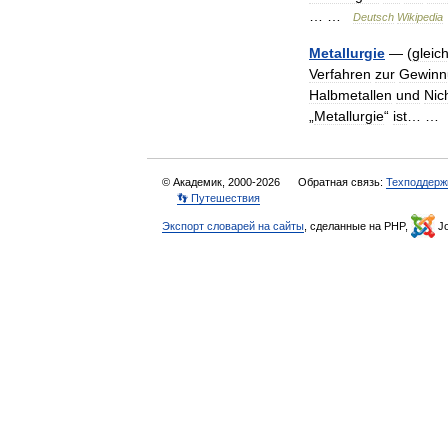
… …
Deutsch
Wikipedia
Metallurgie
— (
gleic
Verfahren
zur
Gewinn
Halbmetallen
und
Nic
„
Metallurgie
“
ist
… 
© Академик, 2000-2026
Обратная связь:
Техподдерж
👣 Путешествия
Экспорт словарей на сайты
, сделанные на PHP,
Jo