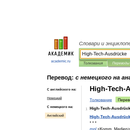
Словари и энциклоп
academic.ru
Толкования
Переводы
Перевод:
с немецкого на ан
High-Tech-
С английского на:
Немецкий
Толкование
Перев
С немецкого на:
High
-
Tech
-
Ausdrüc
1
Английский
High
-
Tech
-
Ausdrüc
* * *
mpl
<
Komm
,
Medien