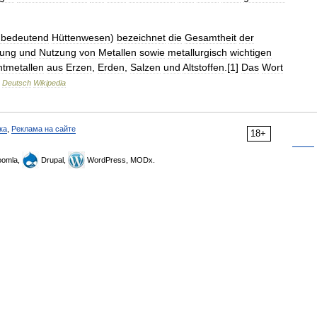
hbedeutend
Hüttenwesen
)
bezeichnet
die
Gesamtheit
der
ung
und
Nutzung
von
Metallen
sowie
metallurgisch
wichtigen
htmetallen
aus
Erzen
,
Erden
,
Salzen
und
Altstoffen
.[
1
]
Das
Wort
…
Deutsch
Wikipedia
ка
,
Реклама на сайте
18+
omla,
Drupal,
WordPress, MODx.