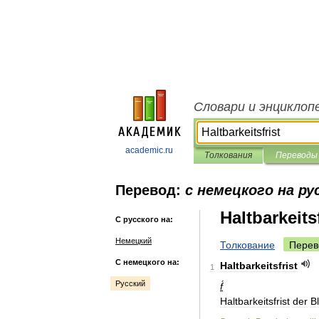
Словари и энциклоп
academic.ru
Толкования
Переводы
Перевод:
с немецкого на ру
Haltbarkeitsf
С русского на:
Немецкий
Толкование
Перев
С немецкого на:
Haltbarkeitsfrist
1
Русский
f́
Haltbarkeitsfrist
der
B