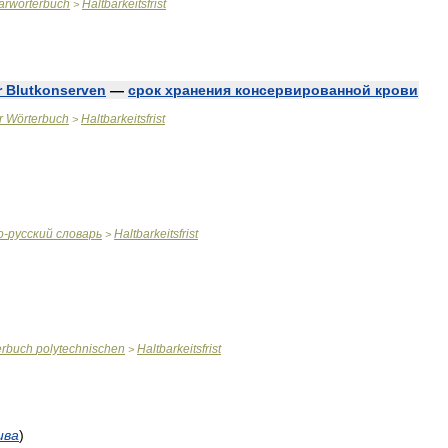
tärwörterbuch
Haltbarkeitsfrist
>
r
Blutkonserven
—
срок
хранения
консервированной
крови
r
Wörterbuch
Haltbarkeitsfrist
>
о
-
русский
словарь
Haltbarkeitsfrist
>
erbuch
polytechnischen
Haltbarkeitsfrist
>
ива
)