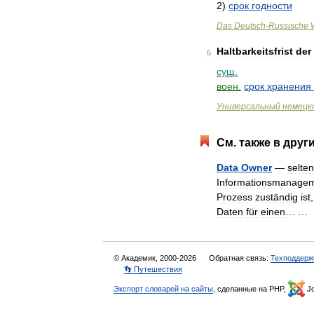
2
)
срок
годности
Das
Deutsch
-
Russische
Haltbarkeitsfrist
der
6
сущ
.
воен
.
срок
хранения
Универсальный
немецк
См
.
также
в
друг
Data
Owner
—
selten
Informationsmanage
Prozess
zuständig
ist
Daten
für
einen
… 
© Академик, 2000-2026
Обратная связь:
Техподдерж
👣 Путешествия
Экспорт словарей на сайты
, сделанные на PHP,
Jo