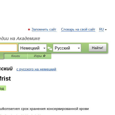
Запомнить сайт
Словарь на свой сайт
RU
едии на Академике
Найти!
Книги
Игры ⚽
сский
с русского на немецкий
rist
од
lutkonserven
срок
хранения
консервированной
крови