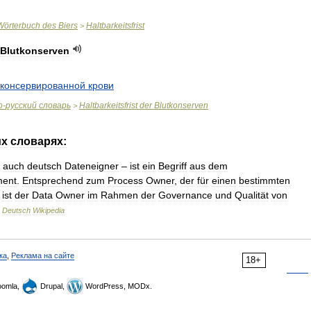
Wörterbuch
des
Biers
Haltbarkeitsfrist
>
Blutkonserven
консервированной
крови
о
-
русский
словарь
Haltbarkeitsfrist
der
Blutkonserven
>
их
словарях:
auch
deutsch
Dateneigner
–
ist
ein
Begriff
aus
dem
ment
.
Entsprechend
zum
Process
Owner
,
der
für
einen
bestimmten
,
ist
der
Data
Owner
im
Rahmen
der
Governance
und
Qualität
von
…
Deutsch
Wikipedia
ка
,
Реклама на сайте
18+
omla,
Drupal,
WordPress, MODx.