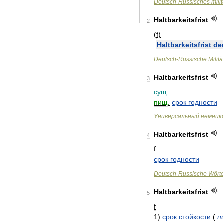
Deutsch
-
Russisches
mili
Haltbarkeitsfrist
2
(
f
)
Haltbarkeitsfrist
de
Deutsch
-
Russische
Militä
Haltbarkeitsfrist
3
сущ
.
пищ
.
срок
годности
Универсальный
немецк
Haltbarkeitsfrist
4
f
срок
годности
Deutsch
-
Russische
Wört
Haltbarkeitsfrist
5
f
1
)
срок
стойкости
(
п