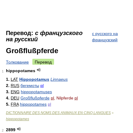
Перевод:
с французского
с русского на
на русский
французский
Großflußpferde
Толкование
Перевод
hippopotames
1
1.
LAT
Hippopotamus
Linnaeus
2.
RUS
бегемоты
pl
3.
ENG
hippopotamuses
4.
DEU
Großflußpferde
pl
, Nilpferde
pl
5.
FRA
hippopotames
pl
DICTIONNAIRE DES NOMS DES ANIMAUX EN CINQ LANGUES
>
hippopotames
2899
2