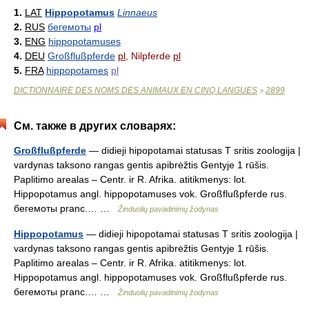
1.
LAT
Hippopotamus
Linnaeus
2.
RUS
бегемоты
pl
3.
ENG
hippopotamuses
4.
DEU
Großflußpferde
pl
, Nilpferde
pl
5.
FRA
hippopotames
pl
DICTIONNAIRE DES NOMS DES ANIMAUX EN CINQ LANGUES
2899
>
См. также в других словарях:
Großflußpferde
— didieji hipopotamai statusas T sritis zoologija |
vardynas taksono rangas gentis apibrėžtis Gentyje 1 rūšis.
Paplitimo arealas – Centr. ir R. Afrika. atitikmenys: lot.
Hippopotamus angl. hippopotamuses vok. Großflußpferde rus.
бегемоты pranc.… …
Žinduolių pavadinimų žodynas
Hippopotamus
— didieji hipopotamai statusas T sritis zoologija |
vardynas taksono rangas gentis apibrėžtis Gentyje 1 rūšis.
Paplitimo arealas – Centr. ir R. Afrika. atitikmenys: lot.
Hippopotamus angl. hippopotamuses vok. Großflußpferde rus.
бегемоты pranc.… …
Žinduolių pavadinimų žodynas