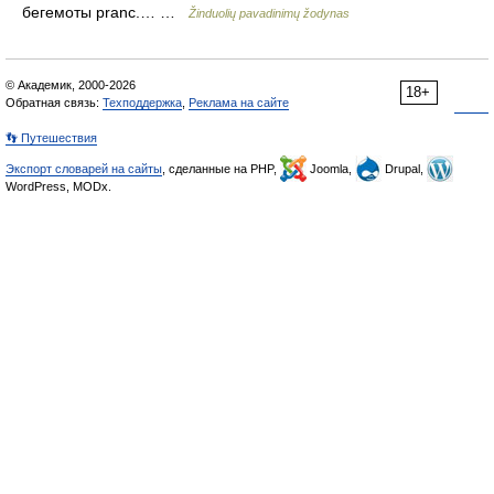
бегемоты pranc.… …
Žinduolių pavadinimų žodynas
© Академик, 2000-2026
18+
Обратная связь:
Техподдержка
,
Реклама на сайте
👣 Путешествия
Экспорт словарей на сайты
, сделанные на PHP,
Joomla,
Drupal,
WordPress, MODx.