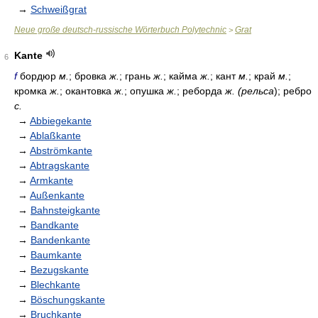
→
Schweißgrat
Neue große deutsch-russische Wörterbuch Polytechnic
Grat
>
Kante
6
f
бордюр
м.
; бровка
ж.
; грань
ж.
; кайма
ж.
; кант
м.
; край
м.
;
кромка
ж.
; окантовка
ж.
; опушка
ж.
; реборда
ж. (рельса
); ребро
с.
→
Abbiegekante
→
Ablaßkante
→
Abströmkante
→
Abtragskante
→
Armkante
→
Außenkante
→
Bahnsteigkante
→
Bandkante
→
Bandenkante
→
Baumkante
→
Bezugskante
→
Blechkante
→
Böschungskante
→
Bruchkante