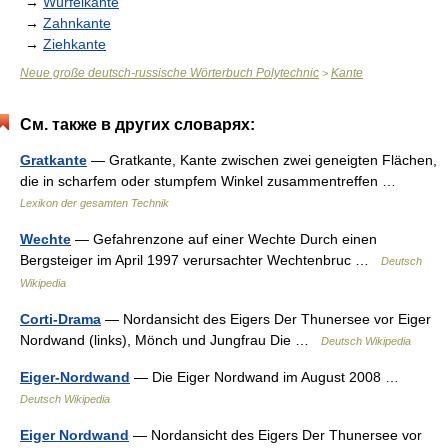
→
Würfelkante
→
Zahnkante
→
Ziehkante
Neue große deutsch-russische Wörterbuch Polytechnic
Kante
>
См. также в других словарях:
Gratkante
— Gratkante, Kante zwischen zwei geneigten Flächen,
die in scharfem oder stumpfem Winkel zusammentreffen …
Lexikon der gesamten Technik
Wechte
— Gefahrenzone auf einer Wechte Durch einen
Bergsteiger im April 1997 verursachter Wechtenbruc …
Deutsch
Wikipedia
Corti-Drama
— Nordansicht des Eigers Der Thunersee vor Eiger
Nordwand (links), Mönch und Jungfrau Die …
Deutsch Wikipedia
Eiger-Nordwand
— Die Eiger Nordwand im August 2008 …
Deutsch Wikipedia
Eiger Nordwand
— Nordansicht des Eigers Der Thunersee vor