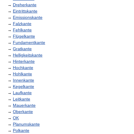
→
Dreherkante
→
Eintrittskante
→
Emissionskante
→
Falzkante
→
Fehlkante
→
Flügelkante
→
Fundamentkante
→
Gratkante
→
Helligkeitskante
→
Hinterkante
→
Hochkante
→
Hohlkante
→
Innenkante
→
Kegelkante
→
Laufkante
→
Leitkante
→
Mauerkante
→
Oberkante
→
OK
→
Planumskante
→
Polkante