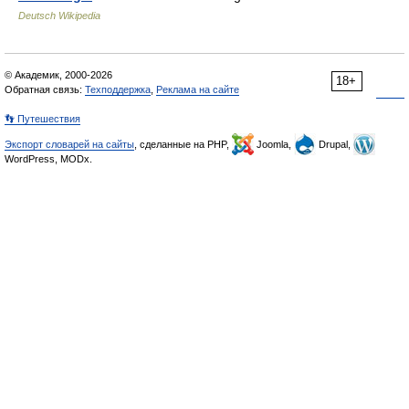
Deutsch Wikipedia
© Академик, 2000-2026
18+
Обратная связь:
Техподдержка
,
Реклама на сайте
👣 Путешествия
Экспорт словарей на сайты
, сделанные на PHP,
Joomla,
Drupal,
WordPress, MODx.