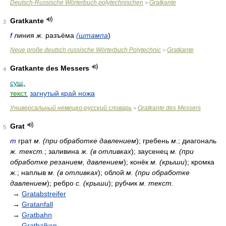
Deutsch-Russische Wörterbuch polytechnischen
Gratkante
>
Gratkante
3
f
линия
ж.
разъёма
(штампа
)
Neue große deutsch-russische Wörterbuch Polytechnic
Gratkante
>
Gratkante des Messers
4
сущ.
текст.
загнутый край ножа
Универсальный немецко-русский словарь
Gratkante des Messers
>
Grat
5
m
грат
м. (при обработке давлением
); гребень
м.
; диагональ
ж. текст.
; заливина
ж. (в отливках
); заусенец
м. (при
обработке резанием, давлением
); конёк
м. (крыши
); кромка
ж.
; наплыв
м. (в отливках
); облой
м. (при обработке
давлением
); ребро
с. (крыши
); рубчик
м. текст.
→
Gratabstreifer
→
Gratanfall
→
Gratbahn
→
Gratbalken