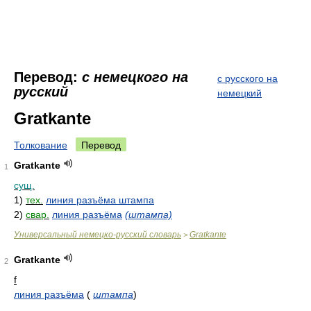
Перевод:
с немецкого на
с русского на
русский
немецкий
Gratkante
Толкование
Перевод
Gratkante
1
сущ.
1)
тех.
линия разъёма штампа
2)
свар.
линия разъёма
(штампа)
Универсальный немецко-русский словарь
Gratkante
>
Gratkante
2
f
линия разъёма
(
штампа
)