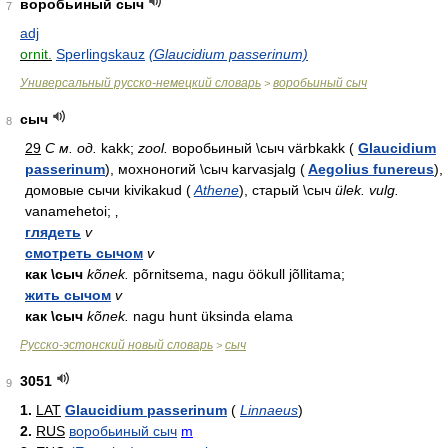
воробьиный сыч
7
adj
ornit.
Sperlingskauz
(Glaucidium passerinum)
Универсальный русско-немецкий словарь
воробьиный сыч
>
сыч
8
29
С м. од.
kakk;
zool.
воробьиный \сыч värbkakk (
Glaucidium
passerinum
), мохноногий \сыч karvasjalg (
Aegolius funereus
),
домовые сычи kivikakud (
Athene
), старый \сыч
ülek. vulg.
vanamehetoi; ‚
глядеть
v
смотреть сычом
v
как \сыч
kõnek.
põrnitsema, nagu öökull jõllitama;
жить сычом
v
как \сыч
kõnek.
nagu hunt üksinda elama
Русско-эстонский новый словарь
сыч
>
3051
9
1.
LAT
Glaucidium passerinum
(
Linnaeus
)
2.
RUS
воробьиный сыч
m