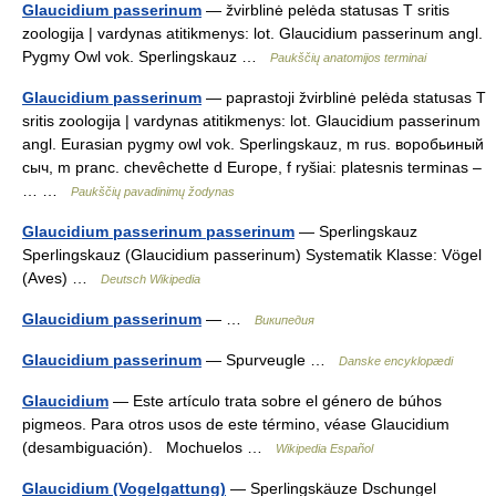
Glaucidium passerinum
— žvirblinė pelėda statusas T sritis
zoologija | vardynas atitikmenys: lot. Glaucidium passerinum angl.
Pygmy Owl vok. Sperlingskauz …
Paukščių anatomijos terminai
Glaucidium passerinum
— paprastoji žvirblinė pelėda statusas T
sritis zoologija | vardynas atitikmenys: lot. Glaucidium passerinum
angl. Eurasian pygmy owl vok. Sperlingskauz, m rus. воробьиный
сыч, m pranc. chevêchette d Europe, f ryšiai: platesnis terminas –
… …
Paukščių pavadinimų žodynas
Glaucidium passerinum passerinum
— Sperlingskauz
Sperlingskauz (Glaucidium passerinum) Systematik Klasse: Vögel
(Aves) …
Deutsch Wikipedia
Glaucidium passerinum
— …
Википедия
Glaucidium passerinum
— Spurveugle …
Danske encyklopædi
Glaucidium
— Este artículo trata sobre el género de búhos
pigmeos. Para otros usos de este término, véase Glaucidium
(desambiguación). Mochuelos …
Wikipedia Español
Glaucidium (Vogelgattung)
— Sperlingskäuze Dschungel