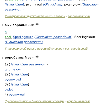
(Glaucidium)
, pygmy owl
(Glaucidium)
, pygmy-owl
(Glaucidium
passerinum)
Универсальный русско-английский словарь
воробьиный сыч
>
сыч воробьиный
3
n
zool.
Sperlingseule
(Glaucidium passerinum)
, Sperlingskauz
(Glaucidium passerinum)
Универсальный русско-немецкий словарь
сыч воробьиный
>
воробьиный сыч
4
1)
(
Glaucidium passerinum
)
gnome owl
2)
(
Glaucidium
)
pygmy owl
3)
(
Glaucidium
)
owlet
4)
pygmy-owl
Русско-английский биологический словарь
воробьиный сыч
>