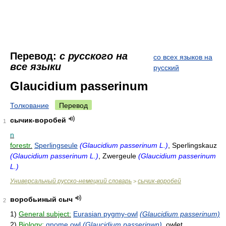
Перевод:
с русского на
со всех языков на
все языки
русский
Glaucidium passerinum
Толкование
Перевод
сычик-воробей
1
n
forestr.
Sperlingseule
(Glaucidium passerinum L.)
, Sperlingskauz
(Glaucidium passerinum L.)
, Zwergeule
(Glaucidium passerinum
L.)
Универсальный русско-немецкий словарь
сычик-воробей
>
воробьиный сыч
2
1)
General subject:
Eurasian pygmy-owl
(Glaucidium passerinum)
2)
Biology:
gnome owl
(Glaucidium passerinwn)
, owlet