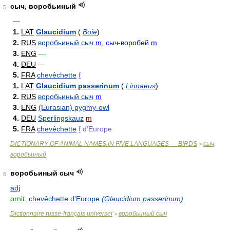
сыч, воробьиный
5
—
1.
LAT
Glaucidium
(
Boie
)
2.
RUS
воробьиный сыч
m
, сыч-воробей
m
3.
ENG
—
4.
DEU
—
5.
FRA
chevêchette
f
1.
LAT
Glaucidium passerinum
(
Linnaeus
)
2.
RUS
воробьиный сыч
m
3.
ENG
(Eurasian) pygmy-owl
4.
DEU
Sperlingskauz
m
5.
FRA
chevêchette
f
d’Europe
DICTIONARY OF ANIMAL NAMES IN FIVE LANGUAGES — BIRDS
сыч,
>
воробьиный
воробьиный сыч
6
adj
ornit.
chevêchette d'Europe
(Glaucidium passerinum)
Dictionnaire russe-français universel
воробьиный сыч
>