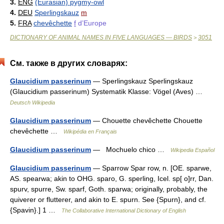
3.
ENG
(Eurasian) pygmy-owl
4.
DEU
Sperlingskauz
m
5.
FRA
chevêchette
f
d’Europe
DICTIONARY OF ANIMAL NAMES IN FIVE LANGUAGES — BIRDS
3051
>
См. также в других словарях:
Glaucidium passerinum
— Sperlingskauz Sperlingskauz
(Glaucidium passerinum) Systematik Klasse: Vögel (Aves) …
Deutsch Wikipedia
Glaucidium passerinum
— Chouette chevêchette Chouette
chevêchette …
Wikipédia en Français
Glaucidium passerinum
— Mochuelo chico …
Wikipedia Español
Glaucidium passerinum
— Sparrow Spar row, n. [OE. sparwe,
AS. spearwa; akin to OHG. sparo, G. sperling, Icel. sp[ o]rr, Dan.
spurv, spurre, Sw. sparf, Goth. sparwa; originally, probably, the
quiverer or flutterer, and akin to E. spurn. See {Spurn}, and cf.
{Spavin}.] 1 …
The Collaborative International Dictionary of English