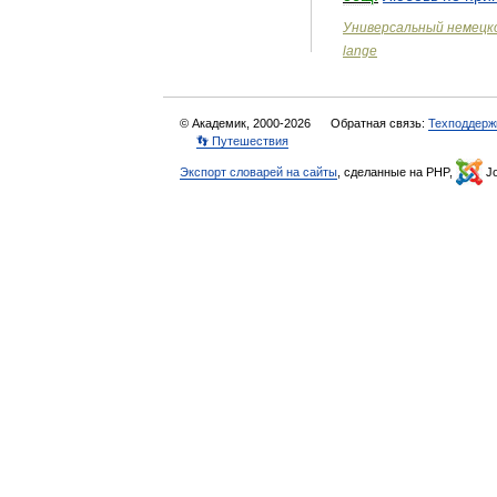
Универсальный
немецк
lange
© Академик, 2000-2026
Обратная связь:
Техподдерж
👣 Путешествия
Экспорт словарей на сайты
, сделанные на PHP,
Jo