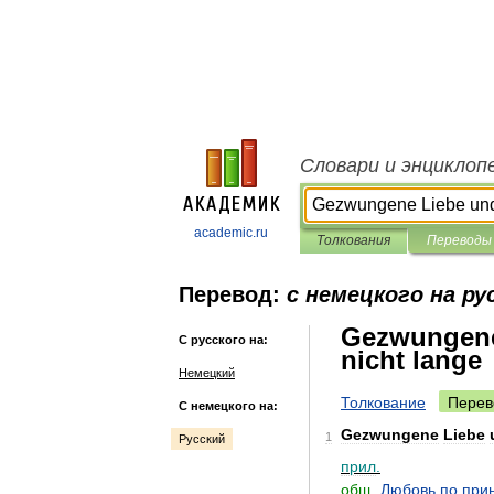
Словари и энциклоп
academic.ru
Толкования
Переводы
Перевод:
с немецкого на ру
Gezwungene
С русского на:
nicht lange
Немецкий
Толкование
Перев
С немецкого на:
Gezwungene
Liebe
1
Русский
прил
.
общ
.
Любовь
по
при