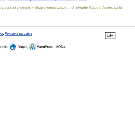
о
-
русский
словарь
Gezwungene
Liebe
und
gemalte
Wange
dauern
nicht
>
ка
,
Реклама на сайте
18+
omla,
Drupal,
WordPress, MODx.