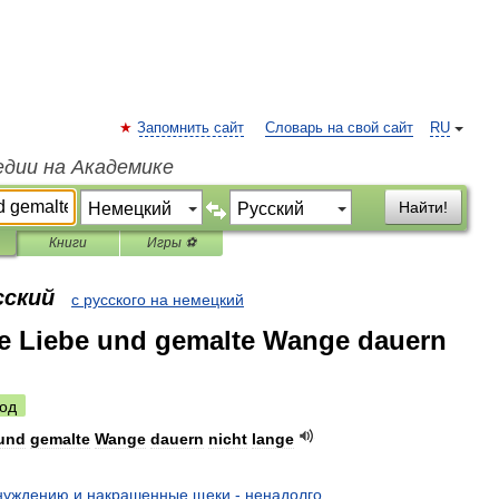
Запомнить сайт
Словарь на свой сайт
RU
едии на Академике
Найти!
Книги
Игры ⚽
сский
с русского на немецкий
 Liebe und gemalte Wange dauern
од
und
gemalte
Wange
dauern
nicht
lange
нуждению
и
накрашенные
щеки
-
ненадолго