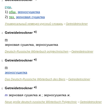
3
сущ.
1)
общ.
зерносушилка
2)
тех.
зерновая сушилка
Универсальный немецко-русский словарь
Getreidetrockner
>
Getreidetrockner
4
m
зерновая сушилка, зерносушилка
Deutsch-Russische Wörterbuch polytechnischen
Getreidetrockner
>
Getreidetrockner
5
m
зерносушилка
Das Deutsch-Russische Wörterbuch des Biers
Getreidetrockner
>
Getreidetrockner
6
m
зерновая сушилка
ж.
; зерносушилка
ж.
Neue große deutsch-russische Wörterbuch Polytechnic
Getreidetrockner
>