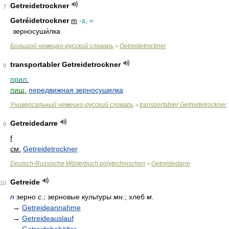
Getreidetrockner
7
Getréidetrockner
m
-s, =
зерносуши́лка
Большой немецко-русский словарь
Getreidetrockner
>
transportabler Getreidetrockner
8
прил.
пищ.
передвижная зерносушилка
Универсальный немецко-русский словарь
transportabler Getreidetrockner
>
Getreidedarre
9
f
см.
Getreidetrockner
Deutsch-Russische Wörterbuch polytechnischen
Getreidedarre
>
Getreide
10
n
зерно
с.
; зерновые культуры
мн.
; хлеб
м.
→
Getreideannahme
→
Getreideauslauf