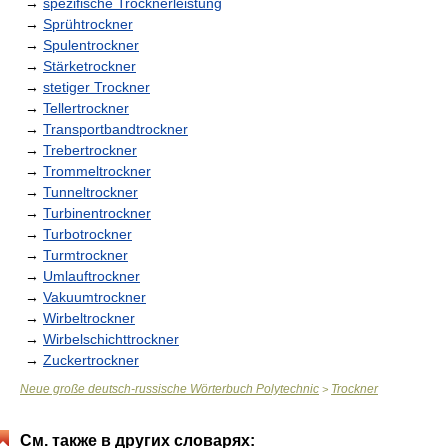
→
spezifische Trocknerleistung
→
Sprühtrockner
→
Spulentrockner
→
Stärketrockner
→
stetiger Trockner
→
Tellertrockner
→
Transportbandtrockner
→
Trebertrockner
→
Trommeltrockner
→
Tunneltrockner
→
Turbinentrockner
→
Turbotrockner
→
Turmtrockner
→
Umlauftrockner
→
Vakuumtrockner
→
Wirbeltrockner
→
Wirbelschichttrockner
→
Zuckertrockner
Neue große deutsch-russische Wörterbuch Polytechnic
Trockner
>
См. также в других словарях: