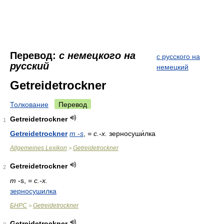
Перевод:
с немецкого на
с русского на
русский
немецкий
Getreidetrockner
Толкование
Перевод
Getreidetrockner
1
Getreidetrockner
m -s
,
= с.-х.
зерносуши́лка
Allgemeines Lexikon
Getreidetrockner
>
Getreidetrockner
2
m
-s,
= с.-х.
зерносушилка
БНРС
Getreidetrockner
>
Getreidetrockner