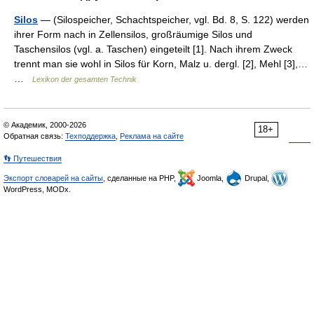
Silos
— (Silospeicher, Schachtspeicher, vgl. Bd. 8, S. 122) werden
ihrer Form nach in Zellensilos, großräumige Silos und
Taschensilos (vgl. a. Taschen) eingeteilt [1]. Nach ihrem Zweck
trennt man sie wohl in Silos für Korn, Malz u. dergl. [2], Mehl [3],…
…
Lexikon der gesamten Technik
© Академик, 2000-2026
18+
Обратная связь:
Техподдержка
,
Реклама на сайте
👣 Путешествия
Экспорт словарей на сайты
, сделанные на PHP,
Joomla,
Drupal,
WordPress, MODx.