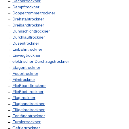
→
Dächertrockner
→
Dampftrockner
→
Doppeltrommeltrockner
→
Drehstabtrockner
→
Dreibandtrockner
→
Dünnschichttrockner
→
Durchlauftrockner
→
Düsentrockner
→
Einbahntrockner
→
Einwegtrockner
→
elektrischer Durchzugstrockner
→
Etagentrockner
→
Feuertrockner
→
Filmtrockner
→
Fließbandtrockner
→
Fließbetttrockner
→
Flugtrockner
→
Flugbandtrockner
→
Flügelradtrockner
→
Fontänentrockner
→
Furniertrockner
→
Gefriertrockner