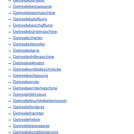
→
Getreidebehälter
→
Getreidebeizapparat
→
Getreidebeizmaschine
→
Getreidebelüftung
→
Getreidebeschaffung
→
Getreidebürstmaschine
→
Getreidecharter
→
Getreidedämpfer
→
Getreidedarre
→
Getreidedrillmaschine
→
Getreideelevator
→
Getreideentladeschnecke
→
Getreideerfassung
→
Getreideernte
→
Getreideerntemaschine
→
Getreidefahrzeug
→
Getreidefeuchtigkeitsmesser
→
Getreideförderer
→
Getreidefrachter
→
Getreideheber
→
Getreidekippwaage
→
Getreidekonditionierung