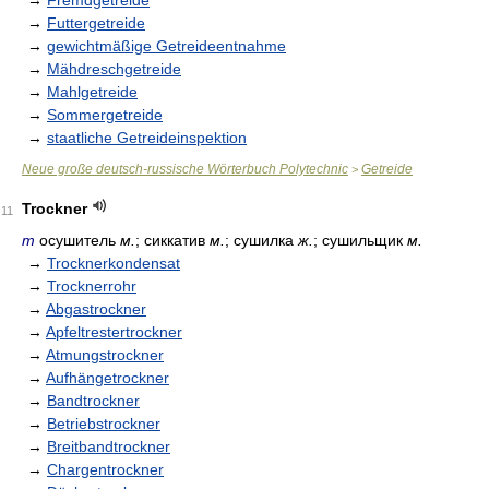
→
Fremdgetreide
→
Futtergetreide
→
gewichtmäßige Getreideentnahme
→
Mähdreschgetreide
→
Mahlgetreide
→
Sommergetreide
→
staatliche Getreideinspektion
Neue große deutsch-russische Wörterbuch Polytechnic
Getreide
>
Trockner
11
m
осушитель
м.
; сиккатив
м.
; сушилка
ж.
; сушильщик
м.
→
Trocknerkondensat
→
Trocknerrohr
→
Abgastrockner
→
Apfeltrestertrockner
→
Atmungstrockner
→
Aufhängetrockner
→
Bandtrockner
→
Betriebstrockner
→
Breitbandtrockner
→
Chargentrockner