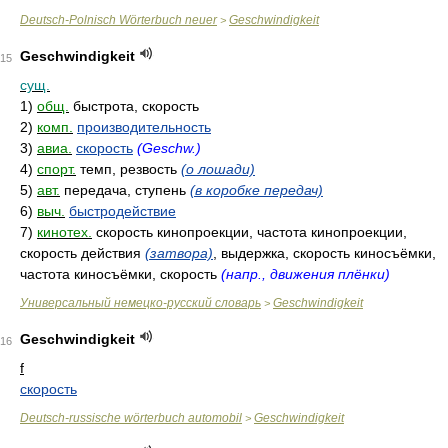
Deutsch-Polnisch Wörterbuch neuer
Geschwindigkeit
>
Geschwindigkeit
15
сущ.
1)
общ.
быстрота, скорость
2)
комп.
производительность
3)
авиа.
скорость
(Geschw.)
4)
спорт.
темп, резвость
(о лошади)
5)
авт.
передача, ступень
(в коробке передач)
6)
выч.
быстродействие
7)
кинотех.
скорость кинопроекции, частота кинопроекции,
скорость действия
(затвора)
, выдержка, скорость киносъёмки,
частота киносъёмки, скорость
(напр., движения плёнки)
Универсальный немецко-русский словарь
Geschwindigkeit
>
Geschwindigkeit
16
f
скорость
Deutsch-russische wörterbuch automobil
Geschwindigkeit
>