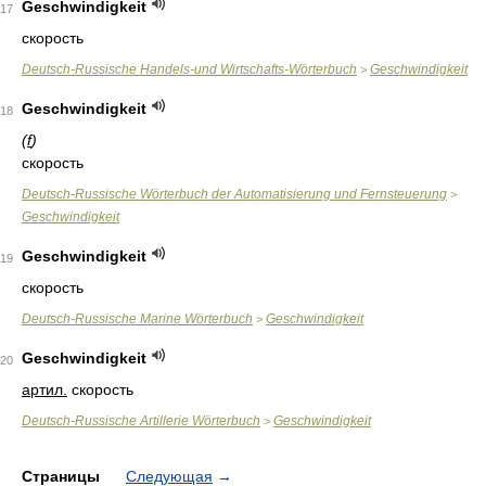
Geschwindigkeit
17
скорость
Deutsch-Russische Handels-und Wirtschafts-Wörterbuch
Geschwindigkeit
>
Geschwindigkeit
18
(
f
)
скорость
Deutsch-Russische Wörterbuch der Automatisierung und Fernsteuerung
>
Geschwindigkeit
Geschwindigkeit
19
скорость
Deutsch-Russische Marine Wörterbuch
Geschwindigkeit
>
Geschwindigkeit
20
артил.
скорость
Deutsch-Russische Artillerie Wörterbuch
Geschwindigkeit
>
Страницы
Следующая
→