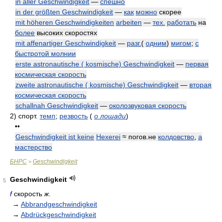
in aller Geschwindigkeit
—
спешно
in der größten Geschwindigkeit
—
как
можно
скорее
mit höheren Geschwindigkeiten
arbeiten
—
тех.
работать
на
более
высоких скоростях
mit affenartiger Geschwindigkeit
—
разг.
(
одним
)
мигом
;
с
быстротой молнии
erste astronautische ( kosmische) Geschwindigkeit
—
первая
космическая скорость
zweite astronautische ( kosmische) Geschwindigkeit
—
вторая
космическая скорость
schallnah Geschwindigkeit
—
околозвуковая скорость
2)
спорт.
темп
;
резвость
(
о лошади
)
••
Geschwindigkeit ist keine
Hexerei
≈ погов.не
колдовство
,
а
мастерство
БНРС
Geschwindigkeit
>
Geschwindigkeit
5
f
скорость
ж.
→
Abbrandgeschwindigkeit
→
Abdrückgeschwindigkeit