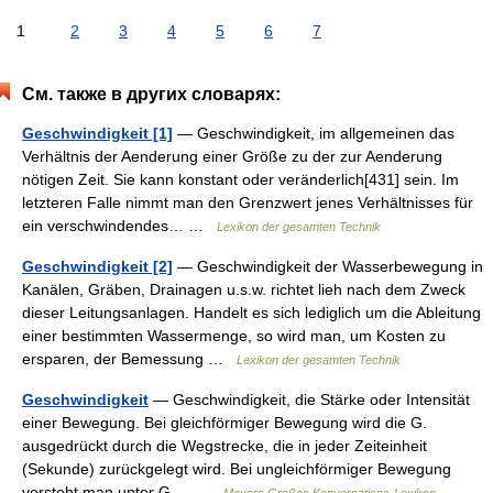
1
2
3
4
5
6
7
См. также в других словарях:
Geschwindigkeit [1]
— Geschwindigkeit, im allgemeinen das
Verhältnis der Aenderung einer Größe zu der zur Aenderung
nötigen Zeit. Sie kann konstant oder veränderlich[431] sein. Im
letzteren Falle nimmt man den Grenzwert jenes Verhältnisses für
ein verschwindendes… …
Lexikon der gesamten Technik
Geschwindigkeit [2]
— Geschwindigkeit der Wasserbewegung in
Kanälen, Gräben, Drainagen u.s.w. richtet lieh nach dem Zweck
dieser Leitungsanlagen. Handelt es sich lediglich um die Ableitung
einer bestimmten Wassermenge, so wird man, um Kosten zu
ersparen, der Bemessung …
Lexikon der gesamten Technik
Geschwindigkeit
— Geschwindigkeit, die Stärke oder Intensität
einer Bewegung. Bei gleichförmiger Bewegung wird die G.
ausgedrückt durch die Wegstrecke, die in jeder Zeiteinheit
(Sekunde) zurückgelegt wird. Bei ungleichförmiger Bewegung
versteht man unter G.… …