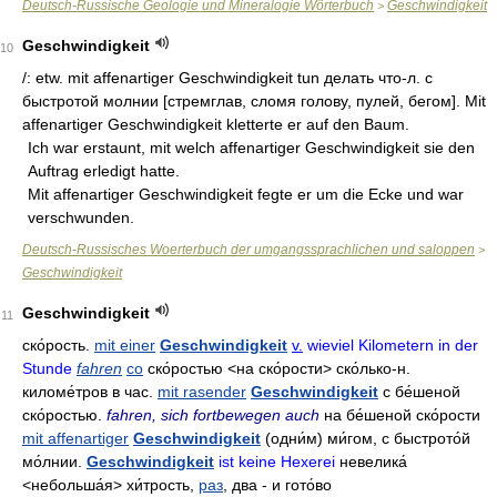
Deutsch-Russische Geologie und Mineralogie Wörterbuch
Geschwindigkeit
>
Geschwindigkeit
10
/: etw. mit affenartiger Geschwindigkeit tun делать что-л. с
быстротой молнии [стремглав, сломя голову, пулей, бегом]. Mit
affenartiger Geschwindigkeit kletterte er auf den Baum.
Ich war erstaunt, mit welch affenartiger Geschwindigkeit sie den
Auftrag erledigt hatte.
Mit affenartiger Geschwindigkeit fegte er um die Ecke und war
verschwunden.
Deutsch-Russisches Woerterbuch der umgangssprachlichen und saloppen
>
Geschwindigkeit
Geschwindigkeit
11
ско́рость
.
mit einer
Geschwindigkeit
v.
wieviel Kilometern in der
Stunde
fahren
co
ско́ростью
<на ско́рости>
ско́лько-н
.
киломе́тров в час
.
mit rasender
Geschwindigkeit
с бе́шеной
ско́ростью
.
fahren, sich fortbewegen auch
на бе́шеной ско́рости
mit affenartiger
Geschwindigkeit
(одни́м)
ми́гом
,
с быстрото́й
мо́лнии
.
Geschwindigkeit
ist keine Hexerei
невелика́
<небольша́я>
хи́трость
,
раз
,
два - и гото́во