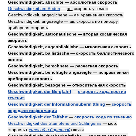
Geschwindigkeit, absolute — абсолютная скорость
Geschwindigkeit am Boden
—
ав.
скорость у земли
Geschwindigkeit, angeglichene —
ав.
уравненная скорость
Geschwindigkeit, angezeigte —
ав.
скорость по прибору,
приборная скорость
Geschwindigkeit, astronautische — вторая космическая
скорость
Geschwindigkeit, augenblickliche — мгновенная скорость
Geschwindigkeit, ballistische — скорость баллистического
полета
Geschwindigkeit, berechnete — расчетная скорость
Geschwindigkeit, berichtigte angezeigte — исправленная
приборная скорость
Geschwindigkeit, bezogene — относительная скорость
Geschwindigkeit der Bergfahrt
—
скорость хода против
течения
Geschwindigkeit der Informationsübermittlung
—
скорость
передачи информации
Geschwindigkeit der Talfahrt
—
скорость хода по течению
Geschwindigkeit des Stampfens und Schlingerns
—
мор.
скорость
(
килевой и бортовой
)
качки