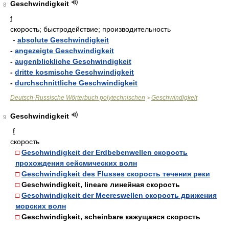
Geschwindigkeit
8
f
скорость; быстродействие; производительность
-
absolute Geschwindigkeit
-
angezeigte Geschwindigkeit
-
augenblickliche Geschwindigkeit
-
dritte kosmische Geschwindigkeit
-
durchschnittliche Geschwindigkeit
Deutsch-Russische Wörterbuch polytechnischen
Geschwindigkeit
>
Geschwindigkeit
9
f
скорость
□
Geschwindigkeit der Erdbebenwellen скорость
прохождения сейсмических волн
□
Geschwindigkeit des Flusses скорость течения реки
□
Geschwindigkeit, lineare линейная скорость
□
Geschwindigkeit der Meereswellen скорость движения
морских волн
□
Geschwindigkeit, scheinbare кажущаяся скорость