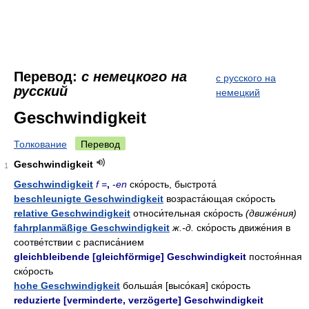
Перевод:
с немецкого на
с русского на
русский
немецкий
Geschwindigkeit
Толкование
Перевод
Geschwindigkeit
1
Geschwindigkeit
f =
,
-
en
ско́рость, быстрота́
beschleunigte Geschwindigkeit
возраста́ющая ско́рость
relative Geschwindigkeit
относи́тельная ско́рость
(движе́ния)
fahrplanmäßige Geschwindigkeit
ж.-д.
ско́рость движе́ния в
соотве́тствии с расписа́нием
gleichbleibende [gleichförmige] Geschwindigkeit
постоя́нная
ско́рость
hohe Geschwindigkeit
больша́я [высо́кая] ско́рость
reduzierte [verminderte, verzögerte] Geschwindigkeit