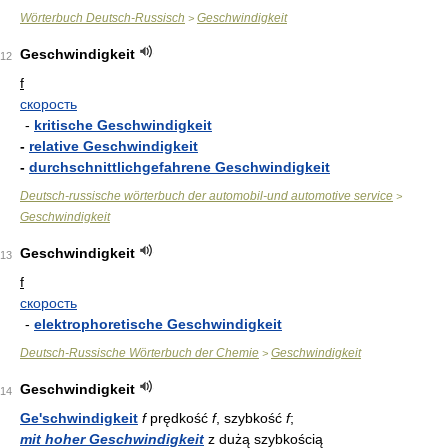
Wörterbuch Deutsch-Russisch
Geschwindigkeit
>
Geschwindigkeit
12
f
скорость
-
kritische Geschwindigkeit
-
relative Geschwindigkeit
-
durchschnittlichgefahrene Geschwindigkeit
Deutsch-russische wörterbuch der automobil-und automotive service
>
Geschwindigkeit
Geschwindigkeit
13
f
скорость
-
elektrophoretische Geschwindigkeit
Deutsch-Russische Wörterbuch der Chemie
Geschwindigkeit
>
Geschwindigkeit
14
Ge'schwindigkeit
f
prędkość
f
, szybkość
f
;
mit hoher Geschwindigkeit
z dużą szybkością