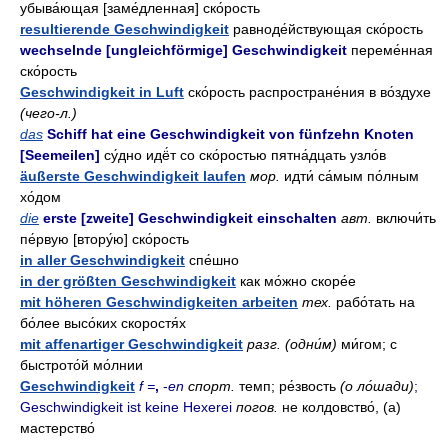
убыва́ющая [заме́дленная] ско́рость
resultierende Geschwindigkeit
равноде́йствующая ско́рость
wechselnde [ungleichförmige] Geschwindigkeit
переме́нная
ско́рость
Geschwindigkeit in Luft
ско́рость распростране́ния в во́здухе
(чего-л.)
das
Schiff hat eine Geschwindigkeit von fünfzehn Knoten
[Seemeilen]
су́дно идё́т со ско́ростью пятна́дцать узло́в
äußerste Geschwindigkeit laufen
мор.
идти́ са́мым по́лным
хо́дом
die
erste [zweite] Geschwindigkeit einschalten
авт.
включи́ть
пе́рвую [втору́ю] ско́рость
in aller Geschwindigkeit
спе́шно
in der größten Geschwindigkeit
как мо́жно скоре́е
mit höheren Geschwindigkeiten arbeiten
тех.
рабо́тать на
бо́лее высо́ких скоростя́х
mit affenartiger Geschwindigkeit
разг. (одни́м)
ми́гом; с
быстрото́й мо́лнии
Geschwindigkeit
f =
,
-
en
спорт.
темп; ре́звость
(о ло́шади)
;
Geschwindigkeit ist keine Hexerei
погов.
не колдовство́, (а)
мастерство́