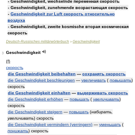
- Geschwindigkeit, wechselnde переменная скорость
- Geschwindigkeit, zunehmende возрастающая скорость
-
Geschwindigkeit zur Luft скорость относительно
воздуха
- Geschwindigkeit, zweite kosmische вторая космическая
скорость
Deutsch-Russisches militärwörterbuch
Geschwindigkeit
>
Geschwindigkeit
3
(f)
скорость
die Geschwindigkeit beibehalten
—
сохранять скорость
die Geschwindigkeit beschleunigen
—
увеличивать
(
повышать
)
скорость
die Geschwindigkeit einhalten
—
выдерживать скорость
die Geschwindigkeit erhöhen
—
повышать
(
увеличивать
)
скорость
die Geschwindigkeit steigern
—
повышать
(
набирать,
увеличивать
)
скорость
die Geschwindigkeit vermindern (verringern)
—
уменьшать
(
понижать
)
скорость