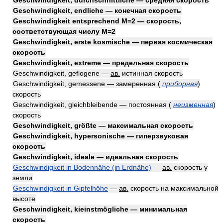
Geschwindigkeit, durchschnittliche — средняя скорость
Geschwindigkeit, endliche — конечная скорость
Geschwindigkeit entsprechend M=2 — скорость,
соответствующая числу М=2
Geschwindigkeit, erste kosmische — первая космическая
скорость
Geschwindigkeit, extreme — предельная скорость
Geschwindigkeit, geflogene —
ав.
истинная скорость
Geschwindigkeit, gemessene — замеренная
(
приборная
)
скорость
Geschwindigkeit, gleichbleibende — постоянная
(
неизменная
)
скорость
Geschwindigkeit, größte — максимальная скорость
Geschwindigkeit, hypersonische — гиперзвуковая
скорость
Geschwindigkeit, ideale — идеальная скорость
Geschwindigkeit in Bodennähe (in Erdnähe)
—
ав.
скорость у
земли
Geschwindigkeit in Gipfelhöhe
—
ав.
скорость на максимальной
высоте
Geschwindigkeit, kieinstmögliche — минимальная
скорость