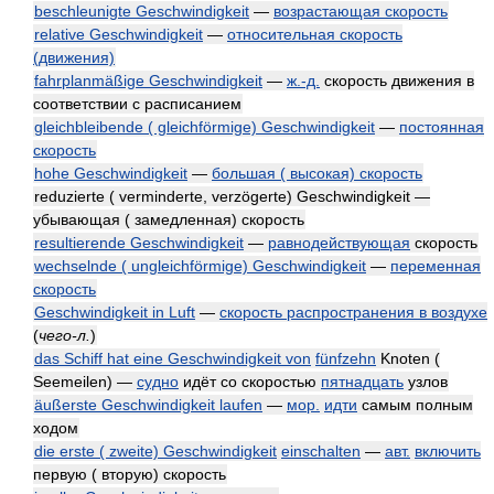
beschleunigte Geschwindigkeit
—
возрастающая скорость
relative Geschwindigkeit
—
относительная скорость
(движения)
fahrplanmäßige Geschwindigkeit
—
ж.-д.
скорость движения в
соответствии с расписанием
gleichbleibende ( gleichförmige) Geschwindigkeit
—
постоянная
скорость
hohe Geschwindigkeit
—
большая ( высокая) скорость
reduzierte ( verminderte, verzögerte) Geschwindigkeit —
убывающая ( замедленная) скорость
resultierende Geschwindigkeit
—
равнодействующая
скорость
wechselnde ( ungleichförmige) Geschwindigkeit
—
переменная
скорость
Geschwindigkeit in Luft
—
скорость распространения в воздухе
(
чего-л.
)
das Schiff hat eine Geschwindigkeit von
fünfzehn
Knoten (
Seemeilen) —
судно
идёт со скоростью
пятнадцать
узлов
äußerste Geschwindigkeit laufen
—
мор.
идти
самым полным
ходом
die erste ( zweite) Geschwindigkeit
einschalten
—
авт.
включить
первую ( вторую) скорость