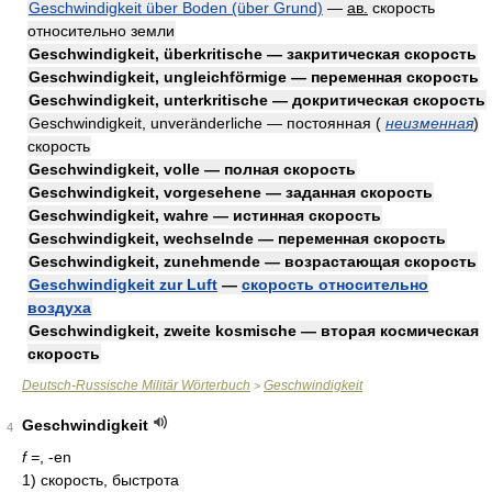
Geschwindigkeit über Boden (über Grund)
—
ав.
скорость
относительно земли
Geschwindigkeit, überkritische — закритическая скорость
Geschwindigkeit, ungleichförmige — переменная скорость
Geschwindigkeit, unterkritische — докритическая скорость
Geschwindigkeit, unveränderliche — постоянная
(
неизменная
)
скорость
Geschwindigkeit, volle — полная скорость
Geschwindigkeit, vorgesehene — заданная скорость
Geschwindigkeit, wahre — истинная скорость
Geschwindigkeit, wechselnde — переменная скорость
Geschwindigkeit, zunehmende — возрастающая скорость
Geschwindigkeit zur Luft
—
скорость относительно
воздуха
Geschwindigkeit, zweite kosmische — вторая космическая
скорость
Deutsch-Russische Militär Wörterbuch
Geschwindigkeit
>
Geschwindigkeit
4
f =
, -en
1)
скорость, быстрота