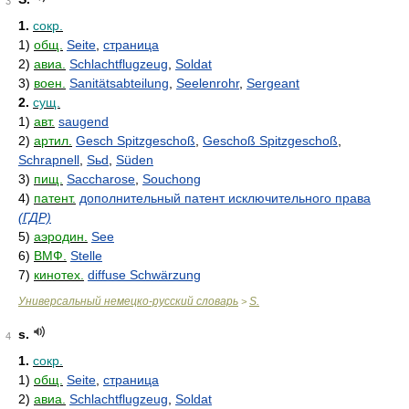
3
1.
сокр.
1)
общ.
Seite
,
страница
2)
авиа.
Schlachtflugzeug
,
Soldat
3)
воен.
Sanitätsabteilung
,
Seelenrohr
,
Sergeant
2.
сущ.
1)
авт.
saugend
2)
артил.
Gesch Spitzgeschoß
,
Geschoß Spitzgeschoß
,
Schrapnell
,
Sьd
,
Süden
3)
пищ.
Saccharose
,
Souchong
4)
патент.
дополнительный патент исключительного права
(ГДР)
5)
аэродин.
See
6)
ВМФ.
Stelle
7)
кинотех.
diffuse Schwärzung
Универсальный немецко-русский словарь
S.
>
s.
4
1.
сокр.
1)
общ.
Seite
,
страница
2)
авиа.
Schlachtflugzeug
,
Soldat