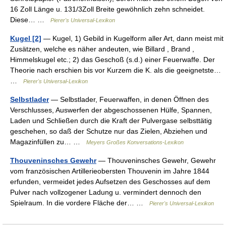
16 Zoll Länge u. 131/3Zoll Breite gewöhnlich zehn schneidet.
Diese… …
Pierer's Universal-Lexikon
Kugel [2]
— Kugel, 1) Gebild in Kugelform aller Art, dann meist mit
Zusätzen, welche es näher andeuten, wie Billard , Brand ,
Himmelskugel etc.; 2) das Geschoß (s.d.) einer Feuerwaffe. Der
Theorie nach erschien bis vor Kurzem die K. als die geeignetste…
…
Pierer's Universal-Lexikon
Selbstlader
— Selbstlader, Feuerwaffen, in denen Öffnen des
Verschlusses, Auswerfen der abgeschossenen Hülfe, Spannen,
Laden und Schließen durch die Kraft der Pulvergase selbsttätig
geschehen, so daß der Schutze nur das Zielen, Abziehen und
Magazinfüllen zu… …
Meyers Großes Konversations-Lexikon
Thouveninsches Gewehr
— Thouveninsches Gewehr, Gewehr
vom französischen Artillerieobersten Thouvenin im Jahre 1844
erfunden, vermeidet jedes Aufsetzen des Geschosses auf dem
Pulver nach vollzogener Ladung u. vermindert dennoch den
Spielraum. In die vordere Fläche der… …
Pierer's Universal-Lexikon