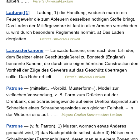
außen… …
Pierer's Universal-Lexikon
Ladung [1]
— Ladung, 1) die Handlung, wodurch man in ein
Feuergewehr die zum Abfeuern desselben nöthigen Stoffe bringt.
Das Laden der Militärgewehre ist fast in allen Armeen verschieden
u. wird durch besondere Reglements normirt. a) Das Laden
derglatten… …
Pierer's Universal-Lexikon
Lancasterkanone
— Lancasterkanone, eine nach dem Erfinder,
dem Besitzer einer Geschützgießerei zu Bonstedt (England)
benannte Kanone, die durch eine eigenthümliche Construction den
Vortheil der Züge des Gewehrs auf das Geschütz übertragen
sollte. Das Rohr erhielt… …
Pierer's Universal-Lexikon
Patrone
— (mittellat., »Vorbild, Musterform«), Modell zur
vielfachen Verwendung, z. B. Form zum Drücken auf der
Drehbank, das Schraubengewinde auf einer Drehbankspindel zum
Schneiden eines Schraubengewindes von gleicher Feinheit. – In
der Weberei eine auf… …
Meyers Großes Konversations-Lexikon
Patrone
— (v. fr. Patron), 1) Muster, wornach etwas Anderes
gemacht wird; 2) das Nachgebildete selbst; daher 3) Hülsen von
Schreibpapier (Patronenhülsen), deren man aus einem Bogen von