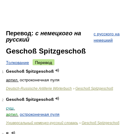
Перевод:
с немецкого на
с русского на
русский
немецкий
Geschoß Spitzgeschoß
Толкование
Перевод
Geschoß Spitzgeschoß
1
артил.
остроконечная пуля
Deutsch-Russische Artillerie Wörterbuch
Geschoß Spitzgeschoß
>
Geschoß Spitzgeschoß
2
сущ.
артил.
остроконечная пуля
Универсальный немецко-русский словарь
Geschoß Spitzgeschoß
>
S.