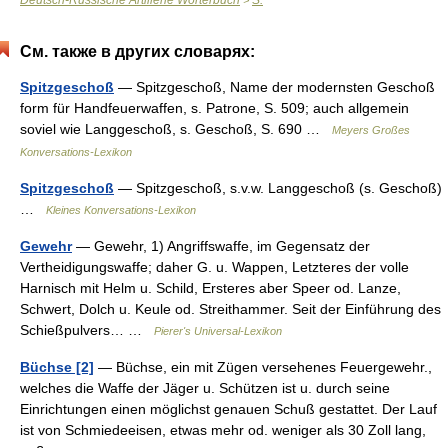
Deutsch-Russische Artillerie Wörterbuch
S.
>
См. также в других словарях:
Spitzgeschoß
— Spitzgeschoß, Name der modernsten Geschoß
form für Handfeuerwaffen, s. Patrone, S. 509; auch allgemein
soviel wie Langgeschoß, s. Geschoß, S. 690 …
Meyers Großes
Konversations-Lexikon
Spitzgeschoß
— Spitzgeschoß, s.v.w. Langgeschoß (s. Geschoß)
…
Kleines Konversations-Lexikon
Gewehr
— Gewehr, 1) Angriffswaffe, im Gegensatz der
Vertheidigungswaffe; daher G. u. Wappen, Letzteres der volle
Harnisch mit Helm u. Schild, Ersteres aber Speer od. Lanze,
Schwert, Dolch u. Keule od. Streithammer. Seit der Einführung des
Schießpulvers… …
Pierer's Universal-Lexikon
Büchse [2]
— Büchse, ein mit Zügen versehenes Feuergewehr.,
welches die Waffe der Jäger u. Schützen ist u. durch seine
Einrichtungen einen möglichst genauen Schuß gestattet. Der Lauf
ist von Schmiedeeisen, etwas mehr od. weniger als 30 Zoll lang,