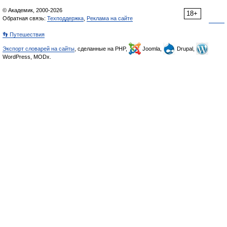
© Академик, 2000-2026
18+
Обратная связь:
Техподдержка
,
Реклама на сайте
👣 Путешествия
Экспорт словарей на сайты
, сделанные на PHP,
Joomla,
Drupal,
WordPress, MODx.