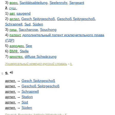
3)
воен.
Sanitätsabteilung
,
Seelenrohr
,
Sergeant
2.
сущ.
1)
авт.
saugend
2)
артил.
Gesch Spitzgeschoß
,
Geschoß Spitzgeschoß
,
Schrapnell
,
Sьd
,
Süden
3)
пищ.
Saccharose
,
Souchong
4)
патент.
дополнительный патент исключительного права
(ГДР)
5)
аэродин.
See
6)
ВМФ.
Stelle
7)
кинотех.
diffuse Schwärzung
Универсальный немецко-русский словарь
s.
>
S.
5
артил.
→
Gesch Spitzgeschoß
артил.
→
Geschoß Spitzgeschoß
артил.
→
Schrapnell
артил.
→
Station
артил.
→
Süd
артил.
→
Süden