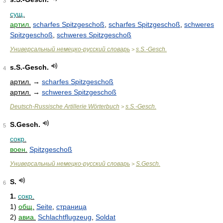
3
сущ.
артил.
scharfes Spitzgeschoß
,
scharfes Spitzgeschoß
,
schweres
Spitzgeschoß
,
schweres Spitzgeschoß
Универсальный немецко-русский словарь
s.S.-Gesch.
>
s.S.-Gesch.
4
артил.
→
scharfes Spitzgeschoß
артил.
→
schweres Spitzgeschoß
Deutsch-Russische Artillerie Wörterbuch
s.S.-Gesch.
>
S.Gesch.
5
сокр.
воен.
Spitzgeschoß
Универсальный немецко-русский словарь
S.Gesch.
>
S.
6
1.
сокр.
1)
общ.
Seite
,
страница
2)
авиа.
Schlachtflugzeug
,
Soldat