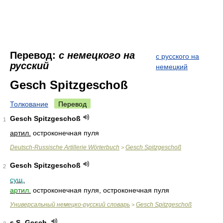
Перевод:
с немецкого на
с русского на
русский
немецкий
Gesch Spitzgeschoß
Толкование
Перевод
Gesch Spitzgeschoß
1
артил.
остроконечная пуля
Deutsch-Russische Artillerie Wörterbuch
Gesch Spitzgeschoß
>
Gesch Spitzgeschoß
2
сущ.
артил.
остроконечная пуля, остроконечная пуля
Универсальный немецко-русский словарь
Gesch Spitzgeschoß
>
s.S.-Gesch.