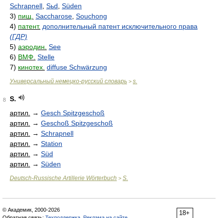
Schrapnell
,
Sьd
,
Süden
3)
пищ.
Saccharose
,
Souchong
4)
патент.
дополнительный патент исключительного права
(ГДР)
5)
аэродин.
See
6)
ВМФ.
Stelle
7)
кинотех.
diffuse Schwärzung
Универсальный немецко-русский словарь
s.
>
S.
8
артил.
→
Gesch Spitzgeschoß
артил.
→
Geschoß Spitzgeschoß
артил.
→
Schrapnell
артил.
→
Station
артил.
→
Süd
артил.
→
Süden
Deutsch-Russische Artillerie Wörterbuch
S.
>
© Академик, 2000-2026
18+
Обратная связь:
Техподдержка
,
Реклама на сайте