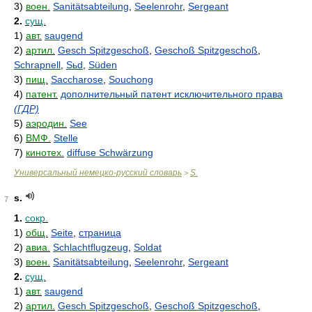
3)
воен.
Sanitätsabteilung
,
Seelenrohr
,
Sergeant
2.
сущ.
1)
авт.
saugend
2)
артил.
Gesch Spitzgeschoß
,
Geschoß Spitzgeschoß
,
Schrapnell
,
Sьd
,
Süden
3)
пищ.
Saccharose
,
Souchong
4)
патент.
дополнительный патент исключительного права
(ГДР)
5)
аэродин.
See
6)
ВМФ.
Stelle
7)
кинотех.
diffuse Schwärzung
Универсальный немецко-русский словарь
S.
>
s.
7
1.
сокр.
1)
общ.
Seite
,
страница
2)
авиа.
Schlachtflugzeug
,
Soldat
3)
воен.
Sanitätsabteilung
,
Seelenrohr
,
Sergeant
2.
сущ.
1)
авт.
saugend
2)
артил.
Gesch Spitzgeschoß
,
Geschoß Spitzgeschoß
,