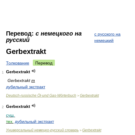
Перевод:
с немецкого на
с русского на
русский
немецкий
Gerbextrakt
Толкование
Перевод
Gerbextrakt
1
Gerbextrakt
m
дубильный экстракт
Deutsch-russische Öl-und Gas-Wörterbuch
Gerbextrakt
>
Gerbextrakt
2
сущ.
тех.
дубильный экстракт
Универсальный немецко-русский словарь
Gerbextrakt
>