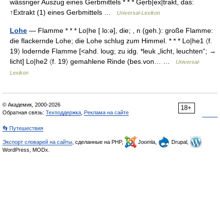
wässriger Auszug eines Gerbmittels * * * Gẹrb|ex|trakt, das:
↑Extrakt (1) eines Gerbmittels …
Universal-Lexikon
Lohe
— Flamme * * * Lo|he [ lo:ə], die; , n (geh.): große Flamme:
die flackernde Lohe; die Lohe schlug zum Himmel. * * * Lo|he1 〈f.
19〉 lodernde Flamme [<ahd. loug; zu idg. *leuk „licht, leuchten“; →
licht] Lo|he2 〈f. 19〉 gemahlene Rinde (bes.von… …
Universal-
Lexikon
© Академик, 2000-2026
18+
Обратная связь:
Техподдержка
,
Реклама на сайте
👣 Путешествия
Экспорт словарей на сайты
, сделанные на PHP,
Joomla,
Drupal,
WordPress, MODx.