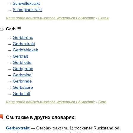
→
Schwellextrakt
→
Scumpiaextrakt
Neue große deutsch-russische Wörterbuch Polytechnic
Extrakt
>
Gerb
10
→
Gerbbrühe
→
Gerbextrakt
→
Gerbfähigkeit
→
Gerbfaß
→
Gerbflotte
→
Gerbgrube
→
Gerbmittel
→
Gerbrinde
→
Gerbsäure
→
Gerbstoff
Neue große deutsch-russische Wörterbuch Polytechnic
Gerb
>
См. также в других словарях:
Gerbextrakt
— Gẹrb|ex|trakt 〈m. 1〉 trockener Rückstand od.