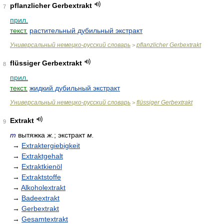
pflanzlicher Gerbextrakt
7
прил.
текст.
растительный дубильный экстракт
Универсальный немецко-русский словарь
pflanzlicher Gerbextrakt
>
flüssiger Gerbextrakt
8
прил.
текст.
жидкий дубильный экстракт
Универсальный немецко-русский словарь
flüssiger Gerbextrakt
>
Extrakt
9
m
вытяжка
ж.
; экстракт
м.
→
Extraktergiebigkeit
→
Extraktgehalt
→
Extraktkienöl
→
Extraktstoffe
→
Alkoholextrakt
→
Badeextrakt
→
Gerbextrakt
→
Gesamtextrakt