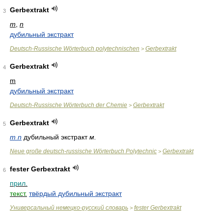
Gerbextrakt
3
m
,
n
дубильный экстракт
Deutsch-Russische Wörterbuch polytechnischen
Gerbextrakt
>
Gerbextrakt
4
m
дубильный экстракт
Deutsch-Russische Wörterbuch der Chemie
Gerbextrakt
>
Gerbextrakt
5
m n
дубильный экстракт
м.
Neue große deutsch-russische Wörterbuch Polytechnic
Gerbextrakt
>
fester Gerbextrakt
6
прил.
текст.
твёрдый дубильный экстракт
Универсальный немецко-русский словарь
fester Gerbextrakt
>