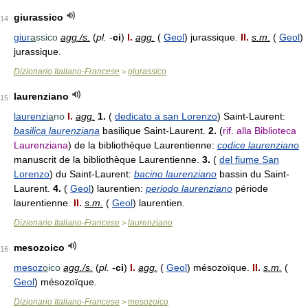
giurassico
14
giur
a
ssico
agg./s.
(
pl.
-
ci
)
I.
agg.
(
Geol
) jurassique.
II.
s.m.
(
Geol
)
jurassique.
Dizionario Italiano-Francese
giurassico
>
laurenziano
15
laurenzi
a
no
I.
agg.
1.
(
dedicato a san Lorenzo
) Saint-Laurent:
basilica laurenziana
basilique Saint-Laurent.
2.
(
rif. alla Biblioteca
Laurenziana
) de la bibliothèque Laurentienne:
codice laurenziano
manuscrit de la bibliothèque Laurentienne.
3.
(
del fiume San
Lorenzo
) du Saint-Laurent:
bacino laurenziano
bassin du Saint-
Laurent.
4.
(
Geol
) laurentien:
periodo laurenziano
période
laurentienne.
II.
s.m.
(
Geol
) laurentien.
Dizionario Italiano-Francese
laurenziano
>
mesozoico
16
mesoz
o
ico
agg./s.
(
pl.
-
ci
)
I.
agg.
(
Geol
) mésozoïque.
II.
s.m.
(
Geol
) mésozoïque.
Dizionario Italiano-Francese
mesozoico
>