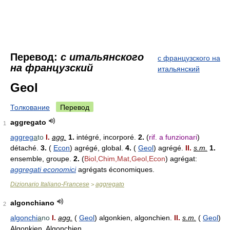
Перевод:
с итальянского
с французского на
на французский
итальянский
Geol
Толкование
Перевод
aggregato
1
aggreg
a
to
I.
agg.
1.
intégré, incorporé.
2.
(
rif. a funzionari
)
détaché.
3.
(
Econ
) agrégé, global.
4.
(
Geol
) agrégé.
II.
s.m.
1.
ensemble, groupe.
2.
(
Biol,Chim,Mat,Geol,Econ
) agrégat:
aggregati economici
agrégats économiques.
Dizionario Italiano-Francese
aggregato
>
algonchiano
2
algonchi
a
no
I.
agg.
(
Geol
) algonkien, algonchien.
II.
s.m.
(
Geol
)
Algonkien, Algonchien.