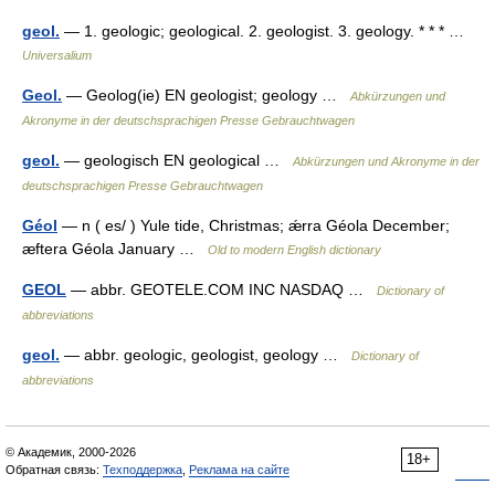
geol.
— 1. geologic; geological. 2. geologist. 3. geology. * * * …
Universalium
Geol.
— Geolog(ie) EN geologist; geology …
Abkürzungen und
Akronyme in der deutschsprachigen Presse Gebrauchtwagen
geol.
— geologisch EN geological …
Abkürzungen und Akronyme in der
deutschsprachigen Presse Gebrauchtwagen
Géol
— n ( es/ ) Yule tide, Christmas; ǽrra Géola December;
æftera Géola January …
Old to modern English dictionary
GEOL
— abbr. GEOTELE.COM INC NASDAQ …
Dictionary of
abbreviations
geol.
— abbr. geologic, geologist, geology …
Dictionary of
abbreviations
© Академик, 2000-2026
18+
Обратная связь:
Техподдержка
,
Реклама на сайте