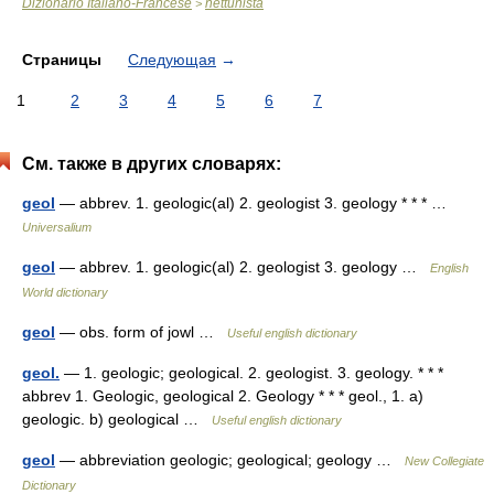
Dizionario Italiano-Francese
nettunista
>
Страницы
Следующая
→
1
2
3
4
5
6
7
См. также в других словарях:
geol
— abbrev. 1. geologic(al) 2. geologist 3. geology * * * …
Universalium
geol
— abbrev. 1. geologic(al) 2. geologist 3. geology …
English
World dictionary
geol
— obs. form of jowl …
Useful english dictionary
geol.
— 1. geologic; geological. 2. geologist. 3. geology. * * *
abbrev 1. Geologic, geological 2. Geology * * * geol., 1. a)
geologic. b) geological …
Useful english dictionary
geol
— abbreviation geologic; geological; geology …
New Collegiate
Dictionary