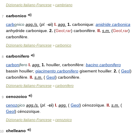
Dizionario Italiano-Francese
cambriano
>
carbonico
7
carb
o
nico
agg./s.
(
pl.
-
ci
)
I.
agg.
1.
carbonique:
anidride carbonica
anhydride carbonique.
2.
(
Geol,rar
) carbonifère.
II.
s.m.
(
Geol,rar
)
carbonifère.
Dizionario Italiano-Francese
carbonico
>
carbonifero
8
carbon
i
fero
I.
agg.
1.
houiller, carbonifère:
bacino carbonifero
bassin houiller;
giacimento carbonifero
gisement houiller.
2.
(
Geol
)
carbonifère.
II.
s.m.
(
Geol
) carbonifère.
Dizionario Italiano-Francese
carbonifero
>
cenozoico
9
cenoz
o
ico
agg./s.
(
pl.
-
ci
)
I.
agg.
(
Geol
) cénozoïque.
II.
s.m.
(
Geol
) cénozoïque.
Dizionario Italiano-Francese
cenozoico
>
chelleano
10