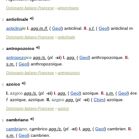
Dizionario Italiano-Francese
algonchiano
>
anticlinale
3
anticlin
a
le
I.
agg.m./f.
(
Geol
) anticlinal.
II.
s.f.
(
Geol
) anticlinal
m.
Dizionario Italiano-Francese
anticlinale
>
antropozoico
4
antropoz
o
ico
agg./s.
(
pl.
-
ci
)
I.
agg.
(
Geol
) anthropozoïque.
II.
s.m.
(
Geol
) anthropozoïque.
Dizionario Italiano-Francese
antropozoico
>
azoico
5
I.
az
o
ico
agg./s.
(
pl.
-
ci
)
I.
agg.
(
Geol
) azoïque.
II.
s.m.
(
Geol
) ère
f.
azoïque, azoïque.
II.
az
o
ico
agg.
(
pl.
-
ci
) (
Chim
) azoïque.
Dizionario Italiano-Francese
azoico
>
cambriano
6
cambri
a
no
, c
a
mbrico
agg./s.
(
pl.
-
ci
)
I.
agg.
(
Geol
) cambrien.
II.
s.m.
(
Geol
) cambrien.