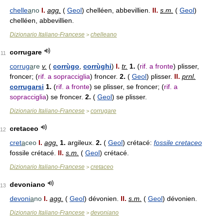
chelle
a
no
I.
agg.
(
Geol
) chelléen, abbevillien.
II.
s.m.
(
Geol
)
chelléen, abbevillien.
Dizionario Italiano-Francese
chelleano
>
corrugare
11
corrug
a
re
v.
(
corrùgo
,
corrùghi
)
I.
tr.
1.
(
rif. a fronte
) plisser,
froncer; (
rif. a sopracciglia
) froncer.
2.
(
Geol
) plisser.
II.
prnl.
corrugarsi
1.
(
rif. a fronte
) se plisser, se froncer; (
rif. a
sopracciglia
) se froncer.
2.
(
Geol
) se plisser.
Dizionario Italiano-Francese
corrugare
>
cretaceo
12
cret
a
ceo
I.
agg.
1.
argileux.
2.
(
Geol
) crétacé:
fossile cretaceo
fossile crétacé.
II.
s.m.
(
Geol
) crétacé.
Dizionario Italiano-Francese
cretaceo
>
devoniano
13
devoni
a
no
I.
agg.
(
Geol
) dévonien.
II.
s.m.
(
Geol
) dévonien.
Dizionario Italiano-Francese
devoniano
>