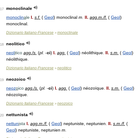
monoclinale
17
monoclin
a
le
I.
s.f.
(
Geol
) monoclinal
m.
II.
agg.m./f.
(
Geol
)
monoclinal.
Dizionario Italiano-Francese
monoclinale
>
neolitico
18
neol
i
tico
agg./s.
(
pl.
-
ci
)
I.
agg.
(
Geol
) néolithique.
II.
s.m.
(
Geol
)
néolithique.
Dizionario Italiano-Francese
neolitico
>
neozoico
19
neoz
o
ico
agg./s.
(
pl.
-
ci
)
I.
agg.
(
Geol
) néozoïque.
II.
s.m.
(
Geol
)
néozoïque.
Dizionario Italiano-Francese
neozoico
>
nettunista
20
nettun
i
sta
I.
agg.m./f.
(
Geol
) neptuniste, neptunien.
II.
s.m./f.
(
Geol
) neptuniste, neptunien
m.