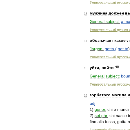
Универсальный
русско
-
мужчина
должен
в
13
General
subject:
a
ma
Универсальный
русско
-
обозначает
какое
-
л
14
Jargon:
gotta
(
got
to
Универсальный
русско
-
уйти
,
пойти
15
General
subject:
bou
Универсальный
русско
-
горбатого
могила
16
adj
1
)
gener
.
chi
e
manci
2
)
set
phr
.
chi
nasce
fino
alla
fossa
,
gotta
n