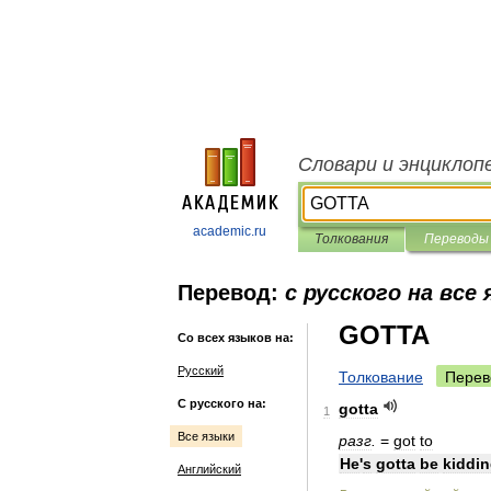
Словари и энциклоп
academic.ru
Толкования
Переводы
Перевод:
с русского на все
GOTTA
Со всех языков на:
Русский
Толкование
Перев
С русского на:
gotta
1
Все языки
разг
.
=
got
to
He
'
s
gotta
be
kiddi
Английский