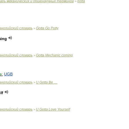
варь
механических
и
общенаучных
терминов
gotta
>
английский
словарь
Gotta
Go
Potty
>
ing
английский
словарь
Gotta
Mechanic
coming
>
e:
UGB
английский
словарь
U
Gotta
Be
....
>
lf
английский
словарь
U
Gotta
Love
Yourself
>