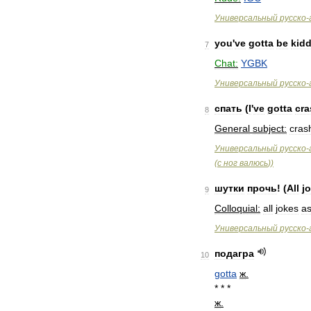
Универсальный
русско
-
you
'
ve
gotta
be
kid
7
Chat:
YGBK
Универсальный
русско
-
спать
(
I
'
ve
gotta
cra
8
General
subject:
cras
Универсальный
русско
-
(
с
ног
валюсь
))
шутки
прочь
! (
All
j
9
Colloquial:
all
jokes
as
Универсальный
русско
-
подагра
10
gotta
ж
.
* * *
ж
.