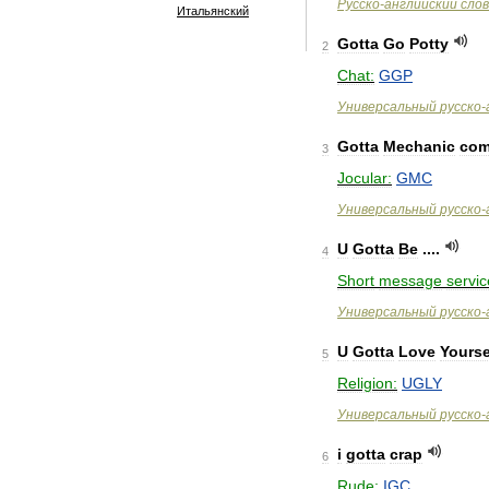
Русско
-
английский
сло
Итальянский
Gotta
Go
Potty
2
Chat:
GGP
Универсальный
русско
-
Gotta
Mechanic
com
3
Jocular:
GMC
Универсальный
русско
-
U
Gotta
Be
....
4
Short
message
servic
Универсальный
русско
-
U
Gotta
Love
Yourse
5
Religion:
UGLY
Универсальный
русско
-
i
gotta
crap
6
Rude:
IGC