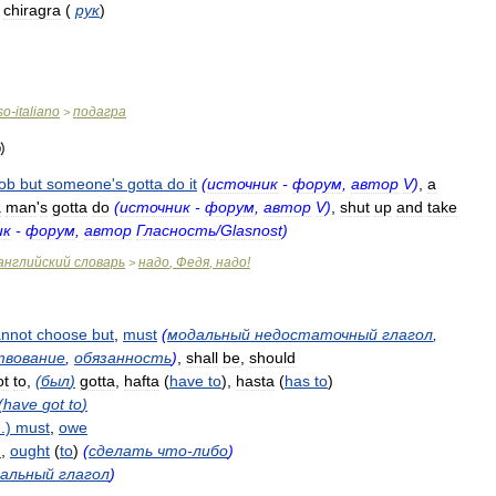
;
chiragra
(
рук
)
so
-
italiano
подагра
>
job
but
someone
'
s
gotta
do
it
(
источник
-
форум
,
автор
V
)
,
a
a
man
'
s
gotta
do
(
источник
-
форум
,
автор
V
)
,
shut
up
and
take
ик
-
форум
,
автор
Гласность
/
Glasnost
)
английский
словарь
надо
,
Федя
,
надо
!
>
annot
choose
but
,
must
(
модальный
недостаточный
глагол
,
твование
,
обязанность
)
,
shall
be
,
should
ot
to
,
(
был
)
gotta
,
hafta
(
have
to
),
hasta
(
has
to
)
(
have
got
to
)
d
.)
must
,
owe
d
,
ought
(
to
)
(
сделать
что
-
либо
)
альный
глагол
)