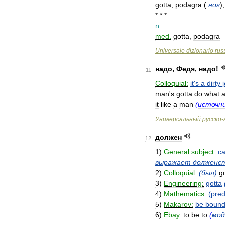
gotta
;
podagra
(
ног
)
* * *
n
med
.
gotta
,
podagra
Universale
dizionario
rus
надо
,
Федя
,
надо
!
11
Colloquial:
it
'
s
a
dirty
man
'
s
gotta
do
what
it
like
a
man
(
источн
Универсальный
русско
-
должен
12
1
)
General
subject:
c
выражает
долженс
2
)
Colloquial:
(
был
)
g
3
)
Engineering:
gotta
4
)
Mathematics:
(
pre
5
)
Makarov:
be
boun
6
)
Ebay
.
to
be
to
(
мод