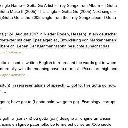
Single
Name
=
Gotta
Go
Artist
=
Trey
Songz
from
Album
=
I
Gotta
Gotta
Make
It
(
2005
)
This
single
=
Gotta
Go
(
2005
)
Next
single
=
6
)
Gotta
Go
is
the
2005
single
from
the
Trey
Songz
album
I
Gotta
ta
(*
24
.
August
1947
in
Nieder
Roden
,
Hessen
)
ist
ein
deutscher
betexter
mit
dem
Spezialgebiet
„
Entwicklung
von
Markennamen
“,
lbereich
.
Leben
Der
Kaufmannssohn
besuchte
zunächst
das
utsch
Wikipedia
otta
is
used
in
written
English
to
represent
the
words
got
to
when
informally
,
with
the
meaning
have
to
or
must
.
Prices
are
high
and
…
English
dictionary
gotuh
) (
in
representations
of
speech
)
1
.
got
to:
I
ve
gotta
go
now
.
? …
got
a
;
have
got
to
(
I
gotta
pain
;
we
gotta
go
).
Etymology:
corrupt
ry
/
gothra
(
sanskrit
)
ou
gotta
(
pali
)
désigne
à
l
’
origine
un
ancien
ansmis
en
lignée
paternelle
.
Le
terme
est
utilisé
au
XXIe
siècle