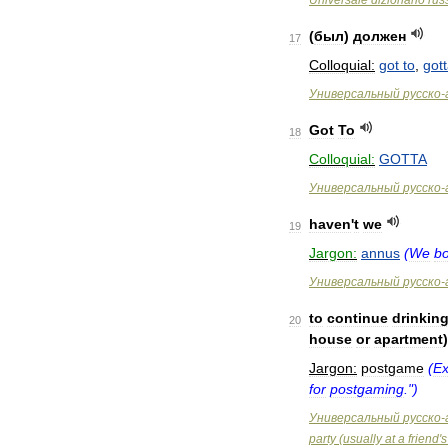
Universale
dizionario
rus
(
был
)
должен
17
Colloquial:
got
to
,
got
Универсальный
русско
-
Got
To
18
Colloquial:
GOTTA
Универсальный
русско
-
haven
'
t
we
19
Jargon:
annus
(
We
bo
Универсальный
русско
-
to
continue
drinkin
20
house
or
apartment
)
Jargon:
postgame
(
Ex
for
postgaming
.")
Универсальный
русско
-
party
(
usually
at
a
friend
'
s