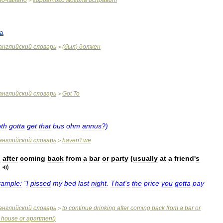
so
-
italiano
горбатого
могила
исправит
>
ta
английский
словарь
(
был
)
должен
>
английский
словарь
Got
To
>
th
gotta
get
that
bus
ohm
annus
?)
английский
словарь
haven
'
t
we
>
g
after
coming
back
from
a
bar
or
party
(
usually
at
a
friend
'
s
ample:
"
I
pissed
my
bed
last
night
.
That
'
s
the
price
you
gotta
pay
английский
словарь
to
continue
drinking
after
coming
back
from
a
bar
or
>
house
or
apartment
)