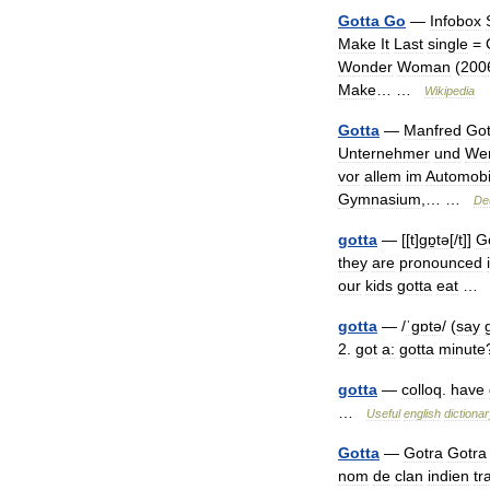
Gotta
Go
—
Infobox
Make
It
Last
single
=
Wonder
Woman
(
200
Make
… …
Wikipedia
Gotta
—
Manfred
Got
Unternehmer
und
Wer
vor
allem
im
Automobi
Gymnasium
,… …
De
gotta
— [[
t
]
gɒ̱tə
[/
t
]]
G
they
are
pronounced
our
kids
gotta
eat
gotta
— /
ˈgɒtə
/ (
say
2
.
got
a:
gotta
minute
gotta
—
colloq
.
have
…
Useful
english
dictiona
Gotta
—
Gotra
Gotra
nom
de
clan
indien
tr