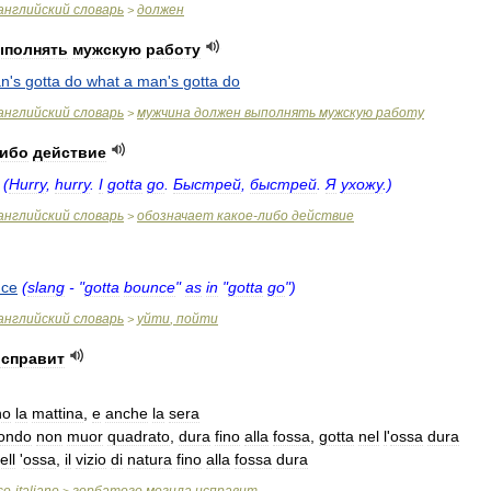
английский
словарь
должен
>
ыполнять
мужскую
работу
n
'
s
gotta
do
what
a
man
'
s
gotta
do
английский
словарь
мужчина
должен
выполнять
мужскую
работу
>
ибо
действие
)
(
Hurry
,
hurry
.
I
gotta
go
.
Быстрей
,
быстрей
.
Я
ухожу
.)
английский
словарь
обозначает
какое
-
либо
действие
>
nce
(
slang
- "
gotta
bounce
"
as
in
"
gotta
go
")
английский
словарь
уйти
,
пойти
>
исправит
no
la
mattina
,
e
anche
la
sera
tondo
non
muor
quadrato
,
dura
fino
alla
fossa
,
gotta
nel
l
'
ossa
dura
ell
'
ossa
,
il
vizio
di
natura
fino
alla
fossa
dura