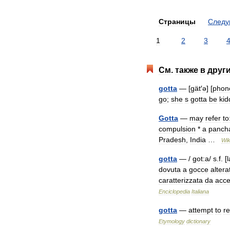
Страницы
След
1
2
3
См
.
также
в
друг
gotta
— [
gät
′
ə
] [
phone
go
;
she
s
gotta
be
kid
Gotta
—
may
refer
to
compulsion
*
a
panch
Pradesh
,
India
…
Wik
gotta
— /
got:a
/
s
.
f
. [
l
dovuta
a
gocce
altera
caratterizzata
da
acce
Enciclopedia
Italiana
gotta
—
attempt
to
r
Etymology
dictionary