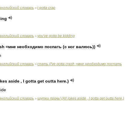
английский
словарь
i
gotta
crap
>
ding
английский
словарь
you
'
ve
gotta
be
kidding
>
sh
=
мне
необходимо
поспать
(
с
ног
валюсь
))
h
английский
словарь
спать
(
I
'
ve
gotta
crash
=
мне
необходимо
поспать
>
okes
aside
,
I
gotta
get
outta
here
.)
ide
английский
словарь
шутки
прочь
! (
All
jokes
aside
,
I
gotta
get
outta
here
.)
>