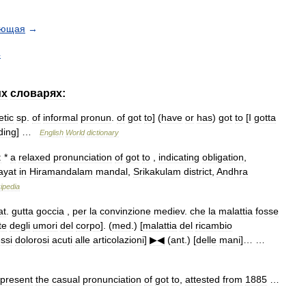
ующая
→
4
их
словарях:
tic
sp
.
of
informal
pronun
.
of
got
to
] (
have
or
has
)
got
to
[
I
gotta
ding
] …
English
World
dictionary
:
*
a
relaxed
pronunciation
of
got
to
,
indicating
obligation
,
ayat
in
Hiramandalam
mandal
,
Srikakulam
district
,
Andhra
ipedia
at
.
gutta
goccia
,
per
la
convinzione
mediev
.
che
la
malattia
fosse
te
degli
umori
del
corpo
]. (
med
.) [
malattia
del
ricambio
ssi
dolorosi
acuti
alle
articolazioni
]
▶◀
(
ant
.) [
delle
mani
]… …
epresent
the
casual
pronunciation
of
got
to
,
attested
from
1885
…