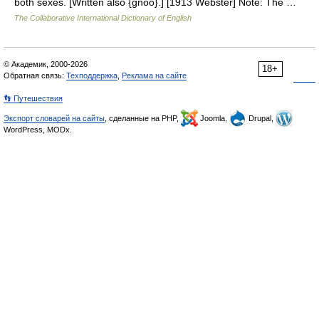
both sexes. [Written also {gnoo}.] [1913 Webster] Note: The …
The Collaborative International Dictionary of English
© Академик, 2000-2026
18+
Обратная связь:
Техподдержка
,
Реклама на сайте
👣 Путешествия
Экспорт словарей на сайты
, сделанные на PHP,
Joomla,
Drupal,
WordPress, MODx.