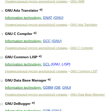
Универсальный русско-английский словарь
GNU AWK
>
GNU Ada Translator
8
Information technology:
GNAT
(GNU)
Универсальный русско-английский словарь
GNU Ada Translator
>
GNU C Compiler
9
Information technology:
GCC
(GNU)
Универсальный русско-английский словарь
GNU C Compiler
>
GNU Common LISP
10
Information technology:
GCL
(GNU, LISP)
Универсальный русско-английский словарь
GNU Common LISP
>
GNU Data Base Manager
11
Information technology:
GDBM
(
DB
,
GNU
)
Универсальный русско-английский словарь
GNU Data Base Manager
>
GNU DeBugger
12
Information technology:
GDB
(GNU)