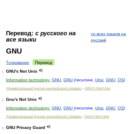
Перевод:
с русского на
со всех языков на
все языки
русский
GNU
Толкование
Перевод
GNU's Not Unix
1
Information technology:
GNU
,
GNU
(recursive,
Unix
,
GNU
,
OS
)
Универсальный русско-английский словарь
GNU's Not Unix
>
Gnu's Not Unix
2
Information technology:
GNU
,
GNU
(recursive,
Unix
,
GNU
,
OS
)
Универсальный русско-английский словарь
Gnu's Not Unix
>
GNU Privacy Guard
3