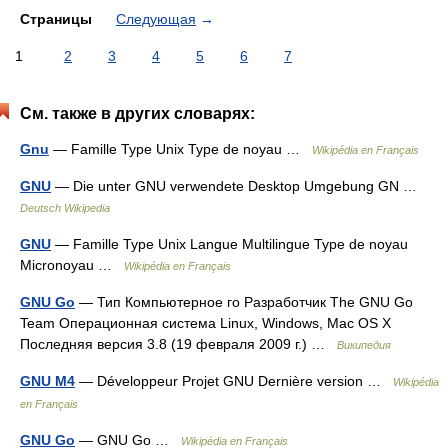
Страницы
Следующая
→
1
2
3
4
5
6
7
См. также в других словарях:
Gnu
— Famille Type Unix Type de noyau …
Wikipédia en Français
GNU
— Die unter GNU verwendete Desktop Umgebung GN …
Deutsch Wikipedia
GNU
— Famille Type Unix Langue Multilingue Type de noyau
Micronoyau …
Wikipédia en Français
GNU Go
— Тип Компьютерное го Разработчик The GNU Go
Team Операционная система Linux, Windows, Mac OS X
Последняя версия 3.8 (19 февраля 2009 г.) …
Википедия
GNU M4
— Développeur Projet GNU Dernière version …
Wikipédia
en Français
GNU Go
— GNU Go …
Wikipédia en Français