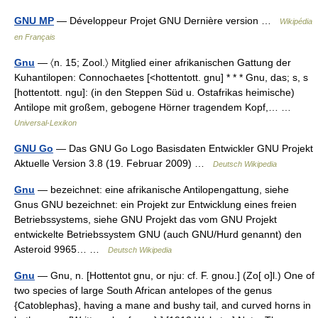
GNU MP
— Développeur Projet GNU Dernière version …
Wikipédia
en Français
Gnu
— 〈n. 15; Zool.〉 Mitglied einer afrikanischen Gattung der
Kuhantilopen: Connochaetes [<hottentott. gnu] * * * Gnu, das; s, s
[hottentott. ngu]: (in den Steppen Süd u. Ostafrikas heimische)
Antilope mit großem, gebogene Hörner tragendem Kopf,… …
Universal-Lexikon
GNU Go
— Das GNU Go Logo Basisdaten Entwickler GNU Projekt
Aktuelle Version 3.8 (19. Februar 2009) …
Deutsch Wikipedia
Gnu
— bezeichnet: eine afrikanische Antilopengattung, siehe
Gnus GNU bezeichnet: ein Projekt zur Entwicklung eines freien
Betriebssystems, siehe GNU Projekt das vom GNU Projekt
entwickelte Betriebssystem GNU (auch GNU/Hurd genannt) den
Asteroid 9965… …
Deutsch Wikipedia
Gnu
— Gnu, n. [Hottentot gnu, or nju: cf. F. gnou.] (Zo[ o]l.) One of
two species of large South African antelopes of the genus
{Catoblephas}, having a mane and bushy tail, and curved horns in