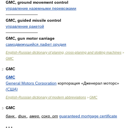
GMC, ground movement control
управление наземными перевозками
————————
GMC, guided missile control
управление ракетой
————————
GMC, gun motor carriage
самодвижущийся лафет орудия
English-Russian dictionary of planing, cross-planing and slotting machines
>
GMC
GMC
2
GMC
General Motors Corporation
корпорация «Дженерал моторс»
(США)
English-Russian dictionary of modern abbreviations
GMC
>
GMC
3
банк.
,
фин.
,
амер.
сокр. от
guaranteed mortgage certificate