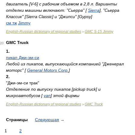
двигатель [V-6] с рабочим объемом в 2,8 л. Варианты
отделки машины включают: "Сьерра" [
Sierra
], "Сьерра
Классик" [Sierra Classic] и "Джипси" [Gypsy]
см тж
Jimmy
English-Russian dictionary of regional studies
GMC S-15 Jimmy
>
GMC Truck
20
1.
пикап Джи-эм-си
Любой из пикапов, выпускающийся компанией "Дженерал
моторс" [
General Motors Corp.
]
2.
"Джи-эм-си трак"
Отделение по выпуску пикапов [pickup truck] и
микроавтобусов [
van
] этой фирмы
English-Russian dictionary of regional studies
GMC Truck
>
Страницы
Следующая
→
1
2