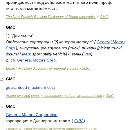
проницаемости под действием магнитного поля,
проф.
гигантская магнитоёмкость
The New English-Russian Dictionary of Radio-electronics
GMC
>
GMC
9
1)
"Джи-эм-си"
Отделение корпорации "Дженерал моторс" [
General Motors
Corp.
], выпускающее грузовики [truck], пикапы [pickup truck],
джипы [
jeep
; sport utility vehicle] и вэны [
van
].
2)
см
General Motors Corp.
English-Russian dictionary of regional studies
GMC
>
GMC
10
guaranteed maximum cost
Англо-русский словарь нефтегазовой промышленности
GMC
>
GMC
11
General Motors Corporation
корпорация « Дженерал моторс » (
США
)
English-Russian dictionary of modern abbreviations
GMC
>