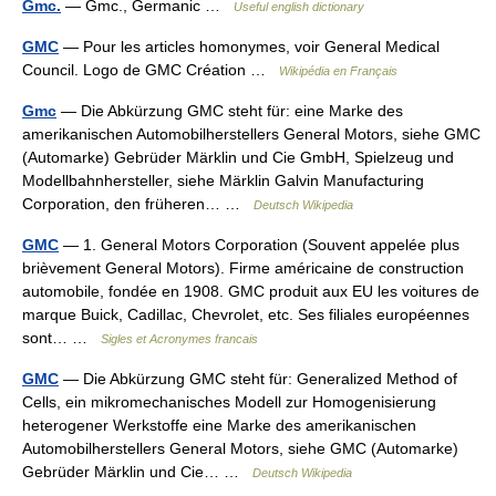
Gmc.
— Gmc., Germanic …
Useful english dictionary
GMC
— Pour les articles homonymes, voir General Medical
Council. Logo de GMC Création …
Wikipédia en Français
Gmc
— Die Abkürzung GMC steht für: eine Marke des
amerikanischen Automobilherstellers General Motors, siehe GMC
(Automarke) Gebrüder Märklin und Cie GmbH, Spielzeug und
Modellbahnhersteller, siehe Märklin Galvin Manufacturing
Corporation, den früheren… …
Deutsch Wikipedia
GMC
— 1. General Motors Corporation (Souvent appelée plus
brièvement General Motors). Firme américaine de construction
automobile, fondée en 1908. GMC produit aux EU les voitures de
marque Buick, Cadillac, Chevrolet, etc. Ses filiales européennes
sont… …
Sigles et Acronymes francais
GMC
— Die Abkürzung GMC steht für: Generalized Method of
Cells, ein mikromechanisches Modell zur Homogenisierung
heterogener Werkstoffe eine Marke des amerikanischen
Automobilherstellers General Motors, siehe GMC (Automarke)
Gebrüder Märklin und Cie… …
Deutsch Wikipedia