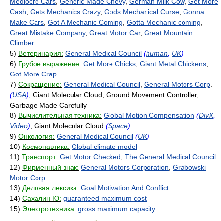
Mediocre Cars
,
Generic Made Chevy
,
German Milk Cow
,
Get More
Cash
,
Gets Mechanics Crazy
,
Gods Mechanical Curse
,
Gonna
Make Cars
,
Got A Mechanic Coming
,
Gotta Mechanic coming
,
Great Mistake Company
,
Great Motor Car
,
Great Mountain
Climber
5)
Ветеринария:
General Medical Council
(
human
,
UK
)
6)
Грубое выражение:
Get More Chicks
,
Giant Metal Chickens
,
Got More Crap
7)
Сокращение:
General Medical Council
,
General Motors Corp
.
(
USA
)
, Giant Molecular Cloud, Ground Movement Controller,
Garbage Made Carefully
8)
Вычислительная техника:
Global Motion Compensation
(
DivX
,
Video
)
, Giant Molecular Cloud
(
Space
)
9)
Онкология:
General Medical Council
(
UK
)
10)
Космонавтика:
Global climate model
11)
Транспорт:
Get Motor Checked
,
The General Medical Council
12)
Фирменный знак:
General Motors Corporation
,
Grabowski
Motor Corp
13)
Деловая лексика:
Goal Motivation And Conflict
14)
Сахалин Ю:
guaranteed maximum cost
15)
Электротехника:
gross maximum capacity