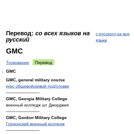
Перевод:
со всех языков на
с русского на все
русский
языки
GMC
Толкование
Перевод
GMC
1
GMC, general military course
курс общевойсковой подготовки
————————
GMC, Georgia Military College
военный колледж шт. Джорджия
————————
GMC, Gordon Military College
Гордонский военный колледж
————————