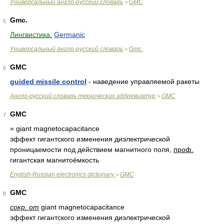
Универсальный англо-русский словарь
GMC
>
Gmc.
5
Лингвистика:
Germanic
Универсальный англо-русский словарь
Gmc.
>
GMC
6
guided missile control
- наведение управляемой ракеты
Англо-русский словарь технических аббревиатур
GMC
>
GMC
7
= giant magnetocapacitance
эффект гигантского изменения диэлектрической
проницаемости под действием магнитного поля,
проф.
гигантская магнитоёмкость
English-Russian electronics dictionary
GMC
>
GMC
8
сокр. от
giant magnetocapacitance
эффект гигантского изменения диэлектрической