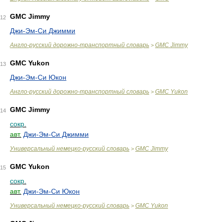
GMC Jimmy
12
Джи-Эм-Си Джимми
Англо-русский дорожно-транспортный словарь
GMC Jimmy
>
GMC Yukon
13
Джи-Эм-Си Юкон
Англо-русский дорожно-транспортный словарь
GMC Yukon
>
GMC Jimmy
14
сокр.
авт.
Джи-Эм-Си Джимми
Универсальный немецко-русский словарь
GMC Jimmy
>
GMC Yukon
15
сокр.
авт.
Джи-Эм-Си Юкон
Универсальный немецко-русский словарь
GMC Yukon
>