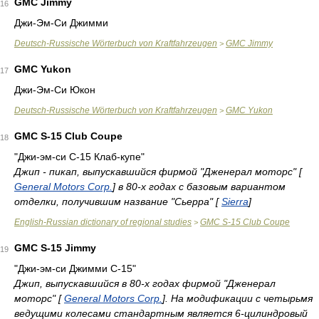
GMC Jimmy
16
Джи-Эм-Си Джимми
Deutsch-Russische Wörterbuch von Kraftfahrzeugen
GMC Jimmy
>
GMC Yukon
17
Джи-Эм-Си Юкон
Deutsch-Russische Wörterbuch von Kraftfahrzeugen
GMC Yukon
>
GMC S-15 Club Coupe
18
"Джи-эм-си С-15 Клаб-купе"
Джип - пикап, выпускавшийся фирмой "Дженерал моторс" [
General Motors Corp.
] в 80-х годах с базовым вариантом
отделки, получившим название "Сьерра" [
Sierra
]
English-Russian dictionary of regional studies
GMC S-15 Club Coupe
>
GMC S-15 Jimmy
19
"Джи-эм-си Джимми С-15"
Джип, выпускавшийся в 80-х годах фирмой "Дженерал
моторс" [
General Motors Corp.
]. На модификации с четырьмя
ведущими колесами стандартным является 6-цилиндровый