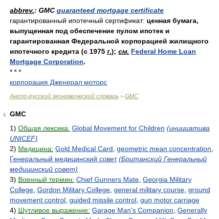
* * *
abbrev.
: GMC
guaranteed mortgage certificate
гарантированный ипотечный сертификат:
ценная бумага,
выпущенная под обеспечение пулом ипотек и
гарантированная Федеральной корпорацией жилищного
ипотечного кредита (с 1975
г.
);
см.
Federal Home Loan
Mortgage Corporation
.
* * *
корпорация Дженерал моторс
Англо-русский экономический словарь
GMC
>
GMC
4
1)
Общая лексика:
Global Movement for Children
(инициатива
UNICEF)
2)
Медицина:
Gold Medical Card
,
geometric mean concentration
,
Генеральный медицинский совет
(Британский Генеральный
медицинский совет)
3)
Военный термин:
Chief Gunners Mate
,
Georgia Military
College
,
Gordon Military College
,
general military course
,
ground
movement control
,
guided missile control
,
gun motor carriage
4)
Шутливое выражение:
Garage Man's Companion
,
Generally