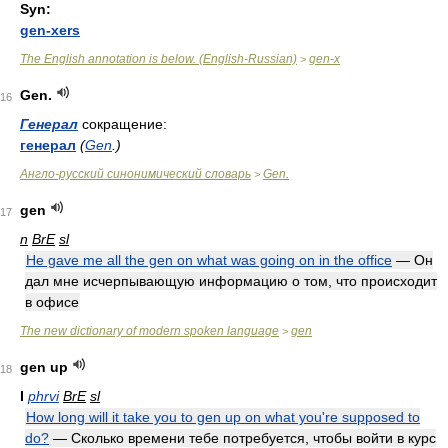
Syn:
gen-xers
The English annotation is below. (English-Russian)
gen-x
>
Gen.
16
Генерал
сокращение:
генерал
(
Gen
.)
Англо-русский синонимический словарь
Gen.
>
gen
17
n
BrE
sl
He gave me all the gen on what was going on in the office
— Он
дал мне исчерпывающую информацию о том, что происходит
в офисе
The new dictionary of modern spoken language
gen
>
gen up
18
I
phrvi
BrE
sl
How long will it take you to gen up on what you're supposed to
do?
— Сколько времени тебе потребуется, чтобы войти в курс