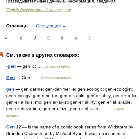
(разведывательные) данные, информация, сведения
English-Russian short dictionary
gen
>
Страницы
Следующая
→
1
2
3
4
5
6
7
См. также в других словарях:
-gen
— gen·ic; …
English syllables
Gen
— Gen …
Deutsch Wörterbuch
gen
— gen·darme; gen·dar·mer·ie; gen·ecologic; gen·ecologist;
gen·ecology; gen·emo·tor; gen·er·a·ble; gen·er·al·cy; gen·er·a·lia;
gen·er·a·lis·si·mo; gen·er·al·ist; gen·er·al·i·ty; gen·er·al·iz·able;
gen·er·al·iza·tion; gen·er·al·ize; gen·er·al·iz·er;… …
English
syllables
Gen 12
— is the name of a comic book series from Wildstorm by
Brandon Choi with art by Michael Ryan. It was a 5 issue mini