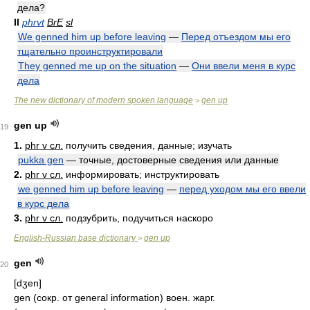
дела?
II
phrvt
BrE
sl
We genned him up before leaving
—
Перед отъездом мы его
тщательно проинструктировали
They genned me up on the situation
—
Они ввели меня в курс
дела
The new dictionary of modern spoken language
gen up
>
gen up
19
1.
phr v сл.
получить сведения, данные; изучать
pukka gen
— точные, достоверные сведения или данные
2.
phr v сл.
информировать; инструктировать
we genned him up before leaving
—
перед уходом мы его ввели
в курс дела
3.
phr v сл.
подзубрить, подучиться наскоро
English-Russian base dictionary
gen up
>
gen
20
[dʒen]
gen (сокр. от general information) воен. жарг.