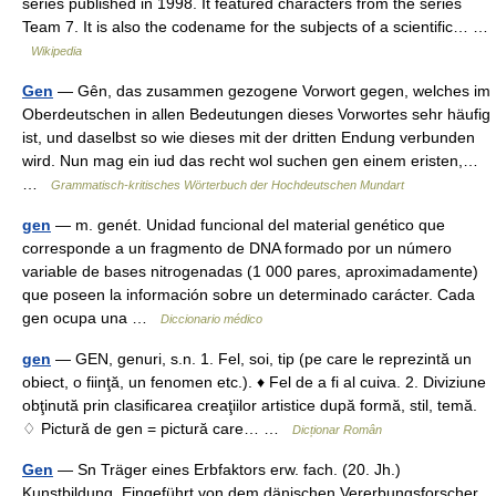
series published in 1998. It featured characters from the series
Team 7. It is also the codename for the subjects of a scientific… …
Wikipedia
Gen
— Gên, das zusammen gezogene Vorwort gegen, welches im
Oberdeutschen in allen Bedeutungen dieses Vorwortes sehr häufig
ist, und daselbst so wie dieses mit der dritten Endung verbunden
wird. Nun mag ein iud das recht wol suchen gen einem eristen,…
…
Grammatisch-kritisches Wörterbuch der Hochdeutschen Mundart
gen
— m. genét. Unidad funcional del material genético que
corresponde a un fragmento de DNA formado por un número
variable de bases nitrogenadas (1 000 pares, aproximadamente)
que poseen la información sobre un determinado carácter. Cada
gen ocupa una …
Diccionario médico
gen
— GEN, genuri, s.n. 1. Fel, soi, tip (pe care le reprezintă un
obiect, o fiinţă, un fenomen etc.). ♦ Fel de a fi al cuiva. 2. Diviziune
obţinută prin clasificarea creaţiilor artistice după formă, stil, temă.
♢ Pictură de gen = pictură care… …
Dicționar Român
Gen
— Sn Träger eines Erbfaktors erw. fach. (20. Jh.)
Kunstbildung. Eingeführt von dem dänischen Vererbungsforscher