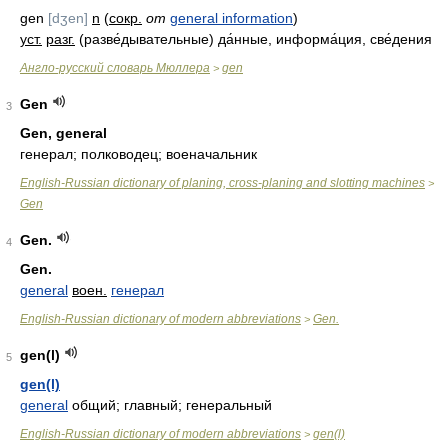
gen
[dʒen]
n
(
сокр.
от
general information
)
уст.
разг.
(разве́дывательные) да́нные, информа́ция, све́дения
Англо-русский словарь Мюллера
gen
>
Gen
3
Gen, general
генерал; полководец; военачальник
English-Russian dictionary of planing, cross-planing and slotting machines
>
Gen
Gen.
4
Gen.
general
воен.
генерал
English-Russian dictionary of modern abbreviations
Gen.
>
gen(l)
5
gen(l)
general
общий; главный; генеральный
English-Russian dictionary of modern abbreviations
gen(l)
>