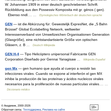
W. Johannsen 1909 in einer deutsch geschriebenen Schrift.
Rückbildung aus den Possessiv Komposita mit gr. génos ( gen).
Ebenso nndl.… …
Etymologisches Wörterbuch der deutschen sprache
GEN
— ist die Abkürzung für: Gewestelijk ExpresNet, die „S Bahn
Brüssel“ Global Ecolabelling Network, weltweiter
Interessenverband von Umweltzeichen Organisationen Generation
(Glasgröße), eine nichtstandartisierte Größe von optischen
Gläsern, z. B …
Deutsch Wikipedia
GEN H-4
— Tipo Helicóptero unipersonal Fabricante GEN
Corporation Diseñado por Gennai Yanagisaw …
Wikipedia Español
gen Mx
— gen humano que ayuda al cuerpo a resistir las
infecciones virales. Cuando se expone al interferón el gen MX
inhibe la producción de las proteínas y ácidos nucleicos virales
necesarios para la proliferación de nuevas partículas virales.… …
Diccionario médico
© Академик, 2000-2026
18+
Обратная связь:
Техподдержка
,
Реклама на сайте