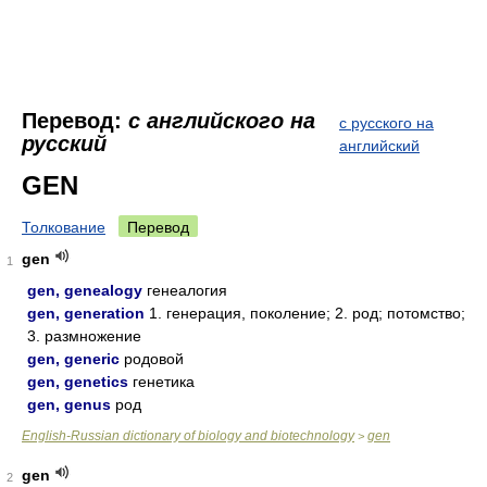
Перевод:
с английского на
с русского на
русский
английский
GEN
Толкование
Перевод
gen
1
gen, genealogy
генеалогия
gen, generation
1. генерация, поколение; 2. род; потомство;
3. размножение
gen, generic
родовой
gen, genetics
генетика
gen, genus
род
English-Russian dictionary of biology and biotechnology
gen
>
gen
2