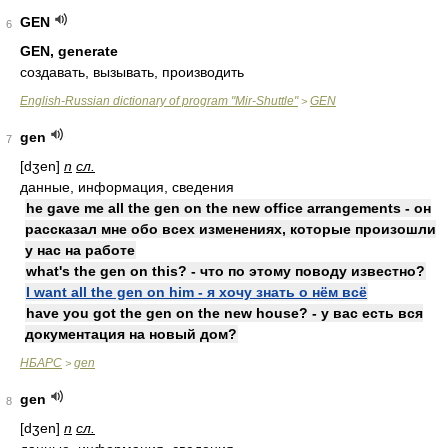
GEN
6
GEN, generate
создавать, вызывать, производить
English-Russian dictionary of program "Mir-Shuttle"
GEN
>
gen
7
[dʒen]
n
сл.
данные, информация, сведения
he gave me all the gen on the new office arrangements - он
рассказал мне обо всех изменениях, которые произошли
у нас на работе
what's the gen on this? - что по этому поводу известно?
I want all the gen on him - я хочу знать о нём всё
have you got the gen on the new house? - у вас есть вся
документация на новый дом?
НБАРС
gen
>
gen
8
[dʒen]
n
сл.