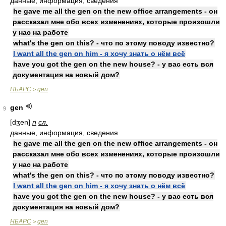
данные, информация, сведения
he gave me all the gen on the new office arrangements - он
рассказал мне обо всех изменениях, которые произошли
у нас на работе
what's the gen on this? - что по этому поводу известно?
I want all the gen on him - я хочу знать о нём всё
have you got the gen on the new house? - у вас есть вся
документация на новый дом?
НБАРС
gen
>
gen
9
[dʒen]
n
сл.
данные, информация, сведения
he gave me all the gen on the new office arrangements - он
рассказал мне обо всех изменениях, которые произошли
у нас на работе
what's the gen on this? - что по этому поводу известно?
I want all the gen on him - я хочу знать о нём всё
have you got the gen on the new house? - у вас есть вся
документация на новый дом?
НБАРС
gen
>