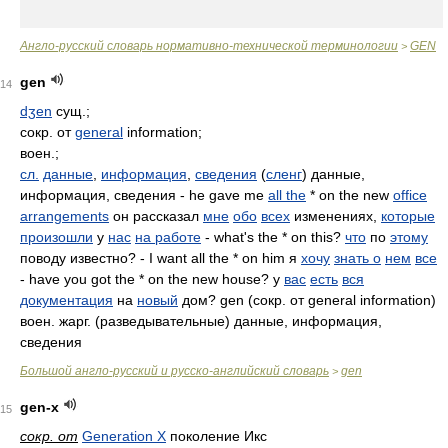
Англо-русский словарь нормативно-технической терминологии
GEN
>
gen
14
dʒen
сущ.;
сокр. от
general
information;
воен.;
сл.
данные
,
информация
,
сведения
(
сленг
) данные,
информация, сведения - he gave me
all the
* on the new
office
arrangements
он рассказал
мне
обо
всех
изменениях,
которые
произошли
у
нас
на работе
- what's the * on this?
что
по
этому
поводу известно? - I want all the * on him я
хочу
знать о
нем
все
- have you got the * on the new house? у
вас
есть
вся
документация
на
новый
дом? gen (сокр. от general information)
воен. жарг. (разведывательные) данные, информация,
сведения
Большой англо-русский и русско-английский словарь
gen
>
gen-x
15
сокр. от
Generation X
поколение Икс