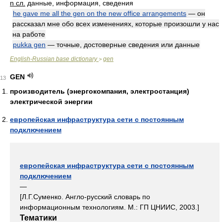
n сл.
данные, информация, сведения
he gave me all the gen on the new office arrangements
— он
рассказал мне обо всех изменениях, которые произошли у нас
на работе
pukka gen
— точные, достоверные сведения или данные
English-Russian base dictionary
gen
>
GEN
13
производитель (энергокомпания, электростанция)
электрической энергии
европейская инфраструктура сети с постоянным
подключением
европейская инфраструктура сети с постоянным
подключением
—
[Л.Г.Суменко. Англо-русский словарь по
информационным технологиям. М.: ГП ЦНИИС, 2003.]
Тематики