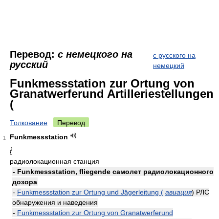
Перевод:
с немецкого на
с русского на
русский
немецкий
Funkmessstation zur Ortung von
Granatwerferund Artilleriestellungen
(
Толкование
Перевод
Funkmessstation
1
f́
радиолокационная станция
- Funkmessstation, fliegende самолет радиолокационного
дозора
-
Funkmessstation zur Ortung und Jägerleitung (
авиация
) РЛС
обнаружения и наведения
-
Funkmessstation zur Ortung von Granatwerferund