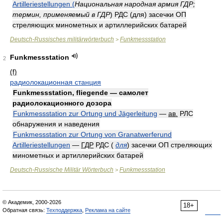
Artilleriestellungen (
Национальная народная армия ГДР;
термин, применяемый в ГДР
) РДС (для) засечки ОП
стреляющих минометных и артиллерийских батарей
Deutsch-Russisches militärwörterbuch
Funkmessstation
>
Funkmessstation
2
(f)
радиолокационная станция
Funkmessstation, fliegende — самолет
радиолокационного дозора
Funkmessstation zur Ortung und Jägerleitung
—
ав.
РЛС
обнаружения и наведения
Funkmessstation zur Ortung von Granatwerferund
Artilleriestellungen
—
ГДР
РДС
(
для
)
засечки ОП стреляющих
минометных и артиллерийских батарей
Deutsch-Russische Militär Wörterbuch
Funkmessstation
>
© Академик, 2000-2026
18+
Обратная связь:
Техподдержка
,
Реклама на сайте