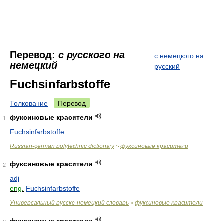
Перевод:
с русского на
с немецкого на
немецкий
русский
Fuchsinfarbstoffe
Толкование
Перевод
фуксиновые красители
1
Fuchsinfarbstoffe
Russian-german polytechnic dictionary
фуксиновые красители
>
фуксиновые красители
2
adj
eng.
Fuchsinfarbstoffe
Универсальный русско-немецкий словарь
фуксиновые красители
>
фуксиновые красители