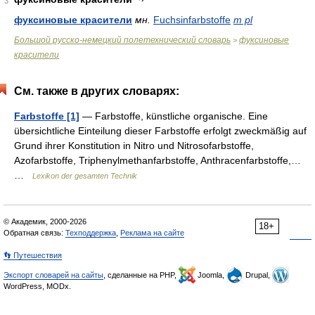
3
фуксиновые красители
мн.
Fuchsinfarbstoffe
m pl
Большой русско-немецкий полетехнический словарь
фуксиновые
>
красители
См. также в других словарях:
Farbstoffe [1]
— Farbstoffe, künstliche organische. Eine
übersichtliche Einteilung dieser Farbstoffe erfolgt zweckmäßig auf
Grund ihrer Konstitution in Nitro und Nitrosofarbstoffe,
Azofarbstoffe, Triphenylmethanfarbstoffe, Anthracenfarbstoffe,…
…
Lexikon der gesamten Technik
© Академик, 2000-2026
18+
Обратная связь:
Техподдержка
,
Реклама на сайте
👣 Путешествия
Экспорт словарей на сайты
, сделанные на PHP,
Joomla,
Drupal,
WordPress, MODx.