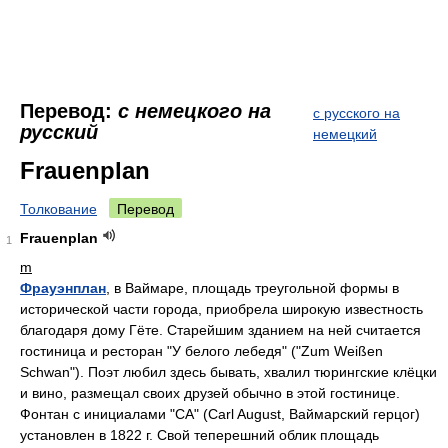
Перевод:
с немецкого на
с русского на
русский
немецкий
Frauenplan
Толкование
Перевод
Frauenplan
1
m
Фрауэнплан
, в Ваймаре, площадь треугольной формы в
исторической части города, приобрела широкую известность
благодаря дому Гёте. Старейшим зданием на ней считается
гостиница и ресторан "У белого лебедя" ("Zum Weißen
Schwan"). Поэт любил здесь бывать, хвалил тюрингские клёцки
и вино, размещал своих друзей обычно в этой гостинице.
Фонтан с инициалами "СА" (Carl August, Ваймарский герцог)
установлен в 1822 г. Свой теперешний облик площадь