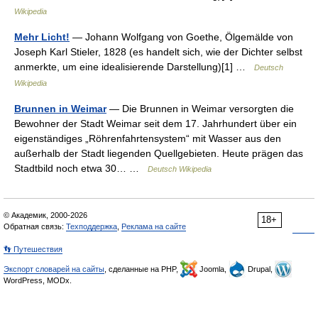
Wikipedia
Mehr Licht!
— Johann Wolfgang von Goethe, Ölgemälde von
Joseph Karl Stieler, 1828 (es handelt sich, wie der Dichter selbst
anmerkte, um eine idealisierende Darstellung)[1] …
Deutsch
Wikipedia
Brunnen in Weimar
— Die Brunnen in Weimar versorgten die
Bewohner der Stadt Weimar seit dem 17. Jahrhundert über ein
eigenständiges „Röhrenfahrtensystem“ mit Wasser aus den
außerhalb der Stadt liegenden Quellgebieten. Heute prägen das
Stadtbild noch etwa 30… …
Deutsch Wikipedia
© Академик, 2000-2026
18+
Обратная связь:
Техподдержка
,
Реклама на сайте
👣 Путешествия
Экспорт словарей на сайты
, сделанные на PHP,
Joomla,
Drupal,
WordPress, MODx.