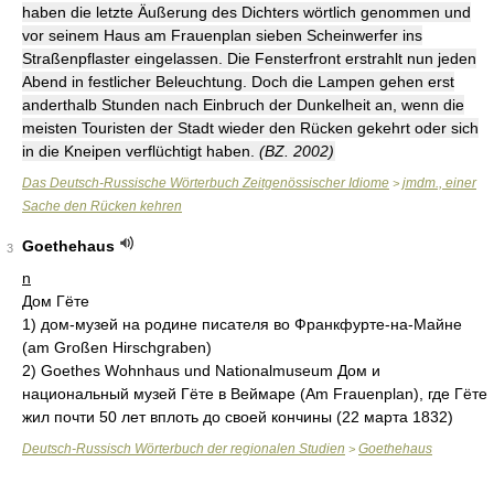
haben die letzte Äußerung des Dichters wörtlich genommen und
vor seinem Haus am Frauenplan sieben Scheinwerfer ins
Straßenpflaster eingelassen. Die Fensterfront erstrahlt nun jeden
Abend in festlicher Beleuchtung. Doch die Lampen gehen erst
anderthalb Stunden nach Einbruch der Dunkelheit an, wenn die
meisten Touristen der Stadt wieder den Rücken gekehrt oder sich
in die Kneipen verflüchtigt haben.
(BZ. 2002)
Das Deutsch-Russische Wörterbuch Zeitgenössischer Idiome
jmdm., einer
>
Sache den Rücken kehren
Goethehaus
3
n
Дом Гёте
1) дом-музей на родине писателя во Франкфурте-на-Майне
(am Großen Hirschgraben)
2) Goethes Wohnhaus und Nationalmuseum Дом и
национальный музей Гёте в Веймаре (Am Frauenplan), где Гёте
жил почти 50 лет вплоть до своей кончины (22 марта 1832)
Deutsch-Russisch Wörterbuch der regionalen Studien
Goethehaus
>