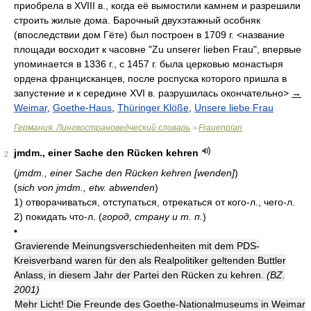
приобрела в XVIII в., когда её вымостили камнем и разрешили
строить жилые дома. Барочный двухэтажный особняк
(впоследствии дом Гёте) был построен в 1709 г. <название
площади восходит к часовне "Zu unserer lieben Frau", впервые
упоминается в 1336 г., с 1457 г. была церковью монастыря
ордена францисканцев, после роспуска которого пришла в
запустение и к середине XVI в. разрушилась окончательно>
→
Weimar
,
Goethe-Haus
,
Thüringer Klöße
,
Unsere liebe Frau
Германия. Лингвострановедческий словарь
Frauenplan
>
jmdm., einer Sache den Rücken kehren
2
(
jmdm., einer Sache den Rücken kehren [wenden]
)
(
sich von jmdm., etw. abwenden
)
1)
отворачиваться, отступаться, отрекаться от кого-л., чего-л.
2)
покидать что-л.
(
город, страну и т. п.
)
•
Gravierende Meinungsverschiedenheiten mit dem PDS-
Kreisverband waren für den als Realpolitiker geltenden Buttler
Anlass, in diesem Jahr der Partei den Rücken zu kehren.
(BZ.
2001)
Mehr Licht! Die Freunde des Goethe-Nationalmuseums in Weimar