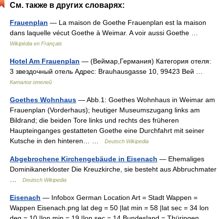
См. также в других словарях:
Frauenplan
— La maison de Goethe Frauenplan est la maison
dans laquelle vécut Goethe à Weimar. A voir aussi Goethe …
Wikipédia en Français
Hotel Am Frauenplan
— (Веймар,Германия) Категория отеля:
3 звездочный отель Адрес: Brauhausgasse 10, 99423 Вей …
Каталог отелей
Goethes Wohnhaus
— Abb.1: Goethes Wohnhaus in Weimar am
Frauenplan (Vorderhaus); heutiger Museumszugang links am
Bildrand; die beiden Tore links und rechts des früheren
Haupteinganges gestatteten Goethe eine Durchfahrt mit seiner
Kutsche in den hinteren… …
Deutsch Wikipedia
Abgebrochene Kirchengebäude in Eisenach
— Ehemaliges
Dominikanerkloster Die Kreuzkirche, sie besteht aus Abbruchmater
…
Deutsch Wikipedia
Eisenach
— Infobox German Location Art = Stadt Wappen =
Wappen Eisenach.png lat deg = 50 |lat min = 58 |lat sec = 34 lon
deg = 10 |lon min = 19 |lon sec = 14 Bundesland = Thüringen