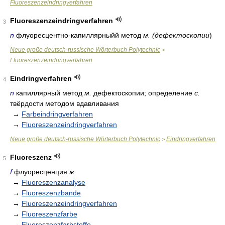
Fluoreszenzeindringverfahren
Fluoreszenzeindringverfahren
3
n
флуоресцентно-капиллярныйй метод
м. (дефектоскопии
)
Neue große deutsch-russische Wörterbuch Polytechnic
>
Fluoreszenzeindringverfahren
Eindringverfahren
4
n
капиллярный метод
м.
дефектоскопии; определение
с.
твёрдости методом вдавливания
→
Farbeindringverfahren
→
Fluoreszenzeindringverfahren
Neue große deutsch-russische Wörterbuch Polytechnic
Eindringverfahren
>
Fluoreszenz
5
f
флуоресценция
ж.
→
Fluoreszenzanalyse
→
Fluoreszenzbande
→
Fluoreszenzeindringverfahren
→
Fluoreszenzfarbe
→
Fluoreszenzfarbstoffe