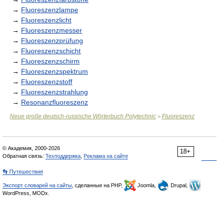
→
Fluoreszenzlampe
→
Fluoreszenzlicht
→
Fluoreszenzmesser
→
Fluoreszenzprüfung
→
Fluoreszenzschicht
→
Fluoreszenzschirm
→
Fluoreszenzspektrum
→
Fluoreszenzstoff
→
Fluoreszenzstrahlung
→
Resonanzfluoreszenz
Neue große deutsch-russische Wörterbuch Polytechnic
Fluoreszenz
>
© Академик, 2000-2026
18+
Обратная связь:
Техподдержка
,
Реклама на сайте
👣 Путешествия
Экспорт словарей на сайты
, сделанные на PHP,
Joomla,
Drupal,
WordPress, MODx.