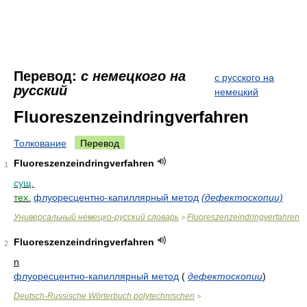
Перевод:
с немецкого на
с русского на
русский
немецкий
Fluoreszenzeindringverfahren
Толкование
Перевод
Fluoreszenzeindringverfahren
1
сущ.
тех.
флуоресцентно-капиллярный метод
(дефектоскопии)
Универсальный немецко-русский словарь
Fluoreszenzeindringverfahren
>
Fluoreszenzeindringverfahren
2
n
флуоресцентно-капиллярный метод
(
дефектоскопии
)
Deutsch-Russische Wörterbuch polytechnischen
>