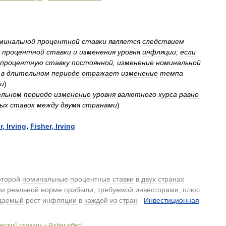
минальной
процентной
ставки
является
следствием
процентной
ставки
и
изменения
уровня
инфляции
;
если
процентную
ставку
постоянной
,
изменение
номинальной
в
длительном
периоде
отражает
изменение
темпа
и
)
ельном
периоде
изменение
уровня
валютного
курса
равно
ых
ставок
между
двумя
странами
)
r
,
Irving
,
Fisher
,
Irving
оторой
номинальные
процентные
ставки
в
двух
странах
ми
реальной
норме
прибыли
,
требуемой
инвесторами
,
плюс
даемый
рост
инфляции
в
каждой
из
стран
.
Инвестиционная
ческий
словарь
Fisher
effect
>