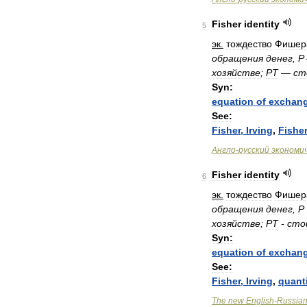
Fisher
identity
5
эк
.
тождество
Фишер
обращения
денег
,
P
хозяйстве
;
PT
—
ст
Syn:
equation
of
exchan
See:
Fisher
,
Irving
,
Fisher
Англо
-
русский
экономи
Fisher
identity
6
эк
.
тождество
Фишер
обращения
денег
,
P
хозяйстве
;
PT
-
сто
Syn:
equation
of
exchan
See:
Fisher
,
Irving
,
quant
The
new
English
-
Russia