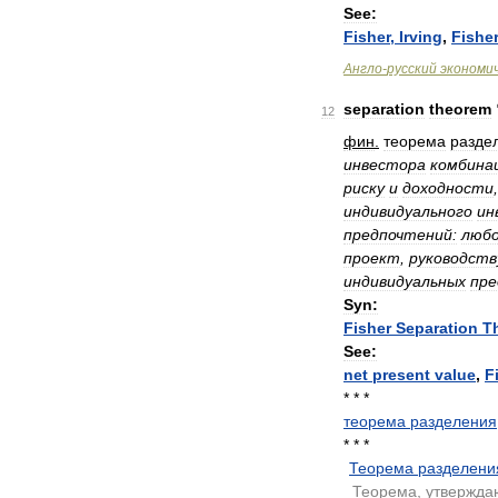
See:
Fisher
,
Irving
,
Fisher
Англо
-
русский
экономи
separation
theorem
12
фин
.
теорема
разде
инвестора
комбина
риску
и
доходности
индивидуального
ин
предпочтений:
люб
проект
,
руководств
индивидуальных
пре
Syn:
Fisher
Separation
T
See:
net
present
value
,
F
* * *
теорема
разделения
* * *
Теорема
разделени
.
Теорема
,
утвержд