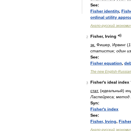
See:
Fisher
identity
,
Fish
ordinal
utility
appro
Англо
-
русский
экономи
Fisher
,
Irving
2
эк
.
Фишер
,
Ирвинг
(
1
статистик
;
один
и
See:
Fisher
equation
,
de
The
new
English
-
Russia
Fisher
'
s
ideal
index
3
стат
.
(
идеальный
)
ин
Ласпейреса
;
метод
Syn:
Fisher
'
s
index
See:
Fisher
,
Irving
,
Fisher
Англо
-
русский
экономи