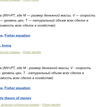
а
(
MV
=
PT
,
где
M
—
размер
денежной
массы
,
V
—
скорость
—
уровень
цен
,
T
—
натуральный
объем
всех
сделок
в
оимость
всех
сделок
в
хозяйстве
)
ge
,
Fisher
equation
,
Irving
ческий
словарь
Fisher
identity
>
а
(
MV
=
PT
,
где
M
-
размер
денежной
массы
,
V
-
скорость
-
уровень
цен
,
T
-
натуральный
объем
всех
сделок
в
имость
всех
сделок
в
хозяйстве
)
ge
,
Fisher
equation
ity
theory
of
money
n
dictionary
of
financial
markets
Fisher
identity
>