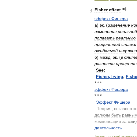
Fisher
effect
4
эффект
Фишера
а
)
эк
.
(
изменение
но
изменения
реальной
полагать
реальную
процентной
ставки
ожидаемой
инфляци
б
)
межд
.
эк
.
(
в
длит
разности
процентн
See:
Fisher
,
Irving
,
Fishe
* * *
эффект
Фишера
* * *
Эффект
Фишера
.
Теория
,
согласно
к
должны
быть
равны
компенсация
за
ожи
деятельность
.
Англо
-
русский
экономи