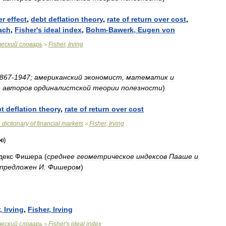
er
effect
,
debt
deflation
theory
,
rate
of
return
over
cost
,
ach
,
Fisher
'
s
ideal
index
,
Bohm
-
Bawerk
,
Eugen
von
ческий
словарь
Fisher
,
Irving
>
867
-
1947
;
американский
экономист
,
математик
и
з
авторов
ординалистской
теории
полезности
)
bt
deflation
theory
,
rate
of
return
over
cost
n
dictionary
of
financial
markets
Fisher
,
Irving
>
декс
Фишера
(
среднее
геометрическое
индексов
Пааше
и
предложен
И
.
Фишером
)
,
Irving
,
Fisher
,
Irving
ческий
словарь
Fisher
'
s
ideal
index
>