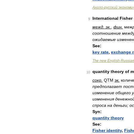
Англо
-
русский
экономи
International
Fisher
9
межд
.
эк
.
,
фин
.
меж
соотношение
межд
ожидаемые
изменен
See:
key
rate
,
exchange
The
new
English
-
Russia
quantity
theory
of
m
10
сокр
.
QTM
эк
.
колич
предполагает
пост
изменение
общего
изменения
денежно
спроса
на
деньги
;
о
Syn:
quantity
theory
See:
Fisher
identity
,
Fish