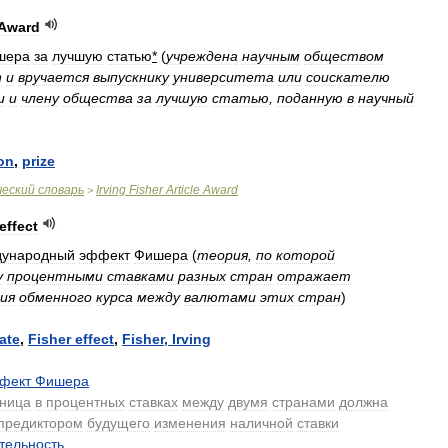
Award
шера
за
лучшую
статью
*
(
учреждена
научным
обществом
n
и
вручается
выпускнику
университета
или
соискателю
и
и
члену
общества
за
лучшую
статью
,
поданную
в
научный
on
,
prize
ческий
словарь
Irving
Fisher
Article
Award
>
effect
дународный
эффект
Фишера
(
теория
,
по
которой
у
процентными
ставками
разных
стран
отражает
ия
обменного
курса
между
валютами
этих
стран
)
rate
,
Fisher
effect
,
Fisher
,
Irving
фект
Фишера
зница
в
процентных
ставках
между
двумя
странами
должна
предиктором
будущего
изменения
наличной
ставки
.
тельность
.