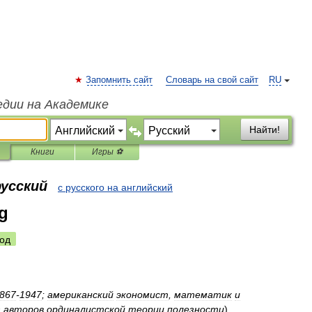
Запомнить сайт
Словарь на свой сайт
RU
едии на Академике
Найти!
Книги
Игры ⚽
русский
с русского на английский
ng
од
867
-
1947
;
американский
экономист
,
математик
и
з
авторов
ординалистской
теории
полезности
)