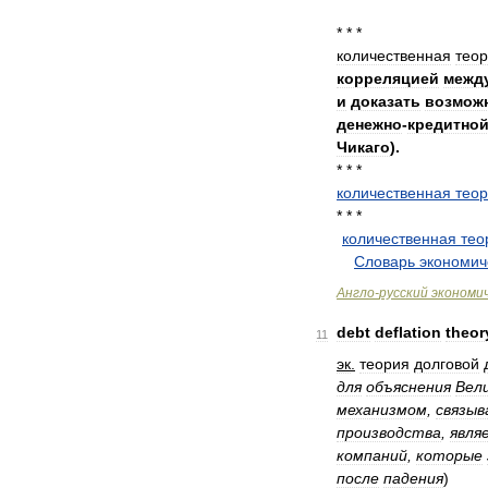
* * *
количественная
тео
корреляцией
межд
и
доказать
возмож
денежно
-
кредитно
Чикаго
).
* * *
количественная
тео
* * *
количественная
тео
.
.
Словарь
экономич
Англо
-
русский
экономи
debt
deflation
theor
11
эк
.
теория
долговой
для
объяснения
Вел
механизмом
,
связы
производства
,
явля
компаний
,
которые
после
падения
)