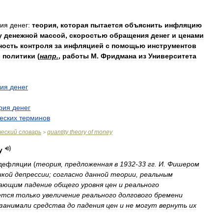
рия
денег:
теория
,
которая
пытается
объяснить
инфляцию
у
денежной
массой
,
скоростью
обращения
денег
и
ценами
ность
контроля
за
инфляцией
с
помощью
инструментов
й
политики
(
напр
.
,
работы
М
.
Фридмана
из
Университета
рия
денег
рия
денег
еских
терминов
.
ческий
словарь
quantity
theory
of
money
>
y
дефляции
(
теория
,
предложенная
в
1932
-
33
гг
.
И
.
Фишером
икой
депрессии
;
согласно
данной
теории
,
реальным
вающим
падение
общего
уровня
цен
и
реального
ется
только
увеличение
реального
долгового
бремени
занимали
средства
до
падения
цен
и
не
могут
вернуть
их