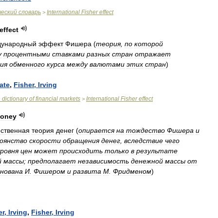
ческий
словарь
International
Fisher
effect
>
effect
дународный
эффект
Фишера
(
теория
,
по
которой
у
процентными
ставками
разных
стран
отражает
ия
обменного
курса
между
валютами
этих
стран
)
rate
,
Fisher
,
Irving
n
dictionary
of
financial
markets
International
Fisher
effect
>
oney
ественная
теория
денег
(
опирается
на
тождество
Фишера
и
оянство
скорости
обращения
денег
,
вследствие
чего
уровня
цен
может
происходить
только
в
результате
й
массы
;
предполагает
независимость
денежной
массы
от
снована
И
.
Фишером
и
развита
М
.
Фридменом
)
er
,
Irving
,
Fisher
,
Irving