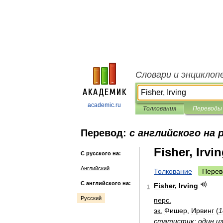
Словари и энциклоп
academic.ru
Толкования
Переводы
Перевод:
с английского на 
Fisher, Irvi
С русского на:
Английский
Толкование
Перев
С английского на:
Fisher
,
Irving
1
Русский
перс
.
эк
.
Фишер
,
Ирвинг
(
1
статистик
;
один
и