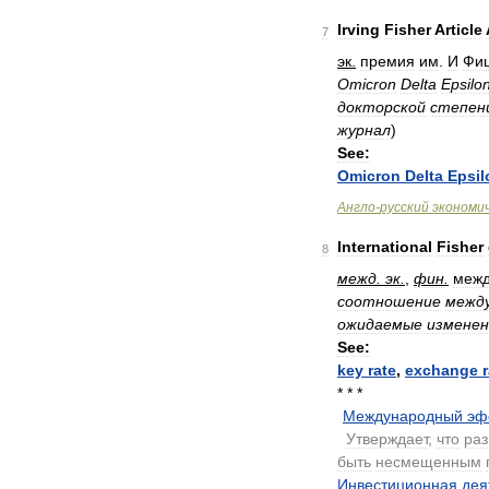
Irving
Fisher
Article
7
эк
.
премия
им
.
И
Фи
Omicron
Delta
Epsilo
докторской
степен
журнал
)
See:
Omicron
Delta
Epsil
Англо
-
русский
экономи
International
Fisher
8
межд
.
эк
.
,
фин
.
меж
соотношение
межд
ожидаемые
изменен
See:
key
rate
,
exchange
* * *
Международный
эф
.
Утверждает
,
что
ра
быть
несмещенным
Инвестиционная
дея