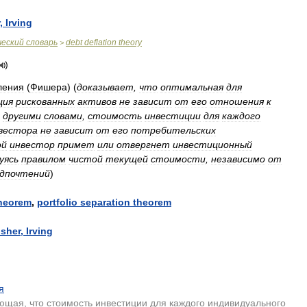
,
Irving
ческий
словарь
debt
deflation
theory
>
ления
(
Фишера
)
(
доказывает
,
что
оптимальная
для
ция
рискованных
активов
не
зависит
от
его
отношения
к
,
другими
словами
,
стоимость
инвестиции
для
каждого
вестора
не
зависит
от
его
потребительских
ой
инвестор
примет
или
отвергнет
инвестиционный
уясь
правилом
чистой
текущей
стоимости
,
независимо
от
дпочтений
)
heorem
,
portfolio
separation
theorem
isher
,
Irving
я
ающая
,
что
стоимость
инвестиции
для
каждого
индивидуального