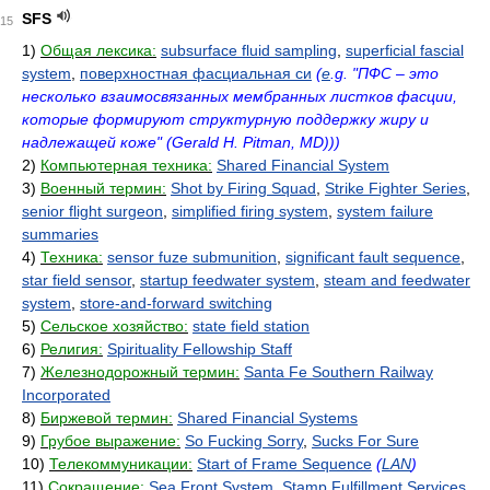
SFS
15
1)
Общая лексика:
subsurface fluid sampling
,
superficial fascial
system
,
поверхностная фасциальная си
(
e
.g. "ПФС – это
несколько взаимосвязанных мембранных листков фасции,
которые формируют структурную поддержку жиру и
надлежащей коже" (Gerald H. Pitman, MD)))
2)
Компьютерная техника:
Shared Financial System
3)
Военный термин:
Shot by Firing Squad
,
Strike Fighter Series
,
senior flight surgeon
,
simplified firing system
,
system failure
summaries
4)
Техника:
sensor fuze submunition
,
significant fault sequence
,
star field sensor
,
startup feedwater system
,
steam and feedwater
system
,
store-and-forward switching
5)
Сельское хозяйство:
state field station
6)
Религия:
Spirituality Fellowship Staff
7)
Железнодорожный термин:
Santa Fe Southern Railway
Incorporated
8)
Биржевой термин:
Shared Financial Systems
9)
Грубое выражение:
So Fucking Sorry
,
Sucks For Sure
10)
Телекоммуникации:
Start of Frame Sequence
(
LAN
)
11)
Сокращение:
Sea Front System
,
Stamp Fulfillment Services