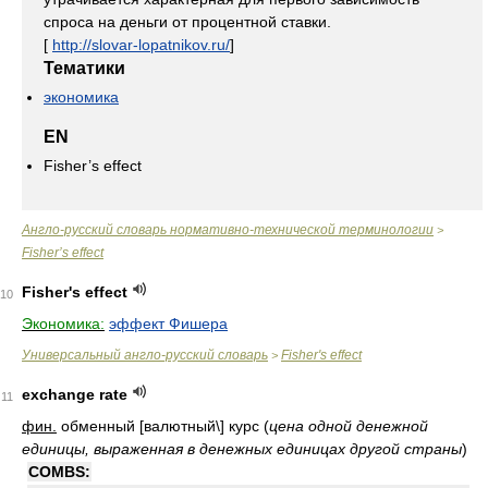
спроса на деньги от процентной ставки.
[
http://slovar-lopatnikov.ru/
]
Тематики
экономика
EN
Fisher’s effect
Англо-русский словарь нормативно-технической терминологии
>
Fisher’s effect
Fisher's effect
10
Экономика:
эффект Фишера
Универсальный англо-русский словарь
Fisher's effect
>
exchange rate
11
фин.
обменный [валютный\] курс
(
цена одной денежной
единицы, выраженная в денежных единицах другой страны
)
COMBS: