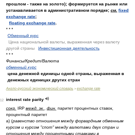
прошлом - также на золото); формируется на рынке или
устанавливается в административном порядке;
см.
fixed
exchange rate
;
floating exchange rate
.
* * *
Обменный курс
.
Цена национальной валюты, выраженная через валюту
другой страны
.
Инвестиционная деятельность
.
* * *
Финансы/Кредит/Валюта
обменный курс
цена денежной единицы одной страны, выраженная в
денежных единицах других стран
Англо-русский экономический словарь
exchange rate
>
interest rate parity
12
сокр.
IRP
межд. эк.
,
фин.
паритет процентных ставок,
процентный паритет
а)
(
равенство отношения между форвардным обменным
курсом и курсом "спот" между валютами двух стран и
отношения между процентными ставками в