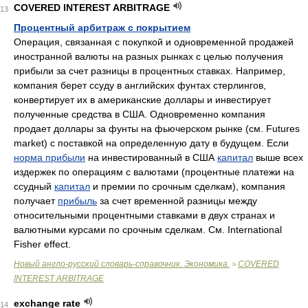
COVERED INTEREST ARBITRAGE
13
Процентный арбитраж с покрытием
Операция, связанная с покупкой и одновременной продажей
иностранной валюты на разных рынках с целью получения
прибыли за счет разницы в процентных ставках. Например,
компания берет ссуду в английских фунтах стерлингов,
конвертирует их в американские доллары и инвестирует
полученные средства в США. Одновременно компания
продает доллары за фунты на фьючерском рынке (см. Futures
market) с поставкой на определенную дату в будущем. Если
норма прибыли
на инвестированный в США
капитал
выше всех
издержек по операциям с валютами (процентные платежи на
ссудный
капитал
и премии по срочным сделкам), компания
получает
прибыль
за счет временной разницы между
относительными процентными ставками в двух странах и
валютными курсами по срочным сделкам. См. International
Fisher effect.
Новый англо-русский словарь-справочник. Экономика.
COVERED
>
INTEREST ARBITRAGE
exchange rate
14