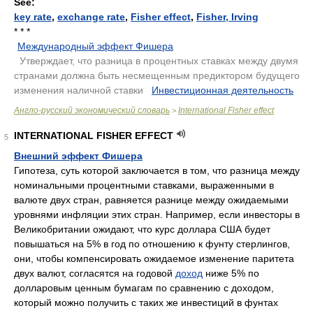
See:
key rate
,
exchange rate
,
Fisher effect
,
Fisher, Irving
* * *
Международный эффект Фишера
.
Утверждает, что разница в процентных ставках между двумя
странами должна быть несмещенным предиктором будущего
изменения наличной ставки
.
Инвестиционная деятельность
.
Англо-русский экономический словарь
International Fisher effect
>
INTERNATIONAL FISHER EFFECT
5
Внешний эффект Фишера
Гипотеза, суть которой заключается в том, что разница между
номинальными процентными ставками, выраженными в
валюте двух стран, равняется разнице между ожидаемыми
уровнями инфляции этих стран. Например, если инвесторы в
Великобритании ожидают, что курс доллара США будет
повышаться на 5% в год по отношению к фунту стерлингов,
они, чтобы компенсировать ожидаемое изменение паритета
двух валют, согласятся на годовой
доход
ниже 5% по
долларовым ценным бумагам по сравнению с доходом,
который можно получить с таких же инвестиций в фунтах