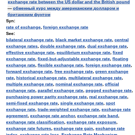
exchange rate between the US dollar and the British pound
—
обменный курс между американским долларом и
британским фунтом
Syn:
rate of exchange
,
foreign exchange rate
See:
bilateral exchange rate
,
black market exchange rate
,
central
exchange rates
,
double exchange rate
,
dual exchange rate
,
effective exchange rate
,
equilibrium exchange rate
,
fixed
exchange rate
,
fixed-but-adjustable exchange rate
,
floating
exchange rate
,
flexible exchange rate
,
foreign exchange rate
,
forward exchange rate
,
free exchange rate
,
green exchange
rate
,
historical exchange rate
,
multilateral exchange rate
,
multiple exchange rate
,
nominal exchange rate
,
official
exchange rate
,
parallel exchange rate
,
pegged exchange rate
,
purchasing power parity exchange rate
,
real exchange rate
,
semi-fixed exchange rate
,
single exchange rate
,
spot
exchange rate
,
trade-weighted exchange rate
,
exchange rate
agreement
,
exchange rate anchor
,
exchange rate band
,
exchange rate classification
,
exchange rate exposure
,
exchange rate futures
,
exchange rate gain
,
exchange rate
index
,
exchange rate loss
,
Exchange Rate Mechanism
,