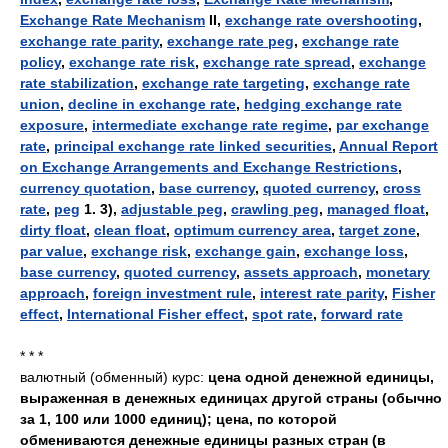
Exchange Rate Mechanism
II,
exchange rate overshooting
,
exchange rate parity
,
exchange rate peg
,
exchange rate
policy
,
exchange rate risk
,
exchange rate spread
,
exchange
rate stabilization
,
exchange rate targeting
,
exchange rate
union
,
decline in exchange rate
,
hedging exchange rate
exposure
,
intermediate exchange rate regime
,
par exchange
rate
,
principal exchange rate linked securities
,
Annual Report
on Exchange Arrangements and Exchange Restrictions
,
currency quotation
,
base currency
,
quoted currency
,
cross
rate
,
peg
1. 3),
adjustable peg
,
crawling peg
,
managed float
,
dirty float
,
clean float
,
optimum currency area
,
target zone
,
par value
,
exchange risk
,
exchange gain
,
exchange loss
,
base currency
,
quoted currency
,
assets approach
,
monetary
approach
,
foreign investment rule
,
interest rate parity
,
Fisher
effect
,
International Fisher effect
,
spot rate
,
forward rate
* * *
валютный (обменный) курс:
цена одной денежной единицы,
выраженная в денежных единицах другой страны (обычно
за 1, 100 или 1000 единиц); цена, по которой
обмениваются денежные единицы разных стран (в