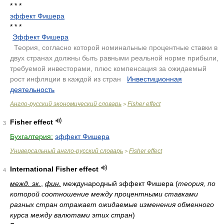
* * *
эффект Фишера
* * *
Эффект Фишера
.
Теория, согласно которой номинальные процентные ставки в
двух странах должны быть равными реальной норме прибыли,
требуемой инвесторами, плюс компенсация за ожидаемый
рост инфляции в каждой из стран
.
Инвестиционная
деятельность
.
Англо-русский экономический словарь
Fisher effect
>
Fisher effect
3
Бухгалтерия:
эффект Фишера
Универсальный англо-русский словарь
Fisher effect
>
International Fisher effect
4
межд. эк.
,
фин.
международный эффект Фишера
(
теория, по
которой соотношение между процентными ставками
разных стран отражает ожидаемые изменения обменного
курса между валютами этих стран
)