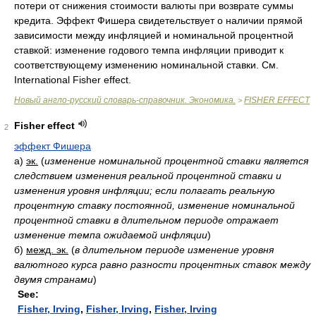
потери от снижения стоимости валюты при возврате суммы
кредита. Эффект Фишера свидетельствует о наличии прямой
зависимости между инфляцией и номинальной процентной
ставкой: изменение годового темпа инфляции приводит к
соответствующему изменению номинальной ставки. См.
International Fisher effect.
Новый англо-русский словарь-справочник. Экономика.
FISHER EFFECT
>
Fisher effect
2
эффект Фишера
а)
эк.
(
изменение номинальной процентной ставки является
следствием изменения реальной процентной ставки и
изменения уровня инфляции; если полагать реальную
процентную ставку постоянной, изменение номинальной
процентной ставки в длительном периоде отражает
изменение темпа ожидаемой инфляции
)
б)
межд. эк.
(
в длительном периоде изменение уровня
валютного курса равно разности процентных ставок между
двумя странами
)
See:
Fisher, Irving
,
Fisher, Irving
,
Fisher, Irving