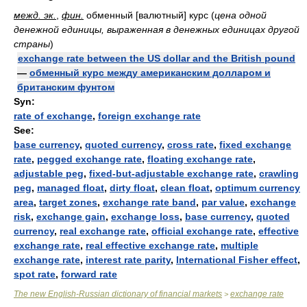
межд. эк.
,
фин.
обменный [валютный] курс
(
цена одной
денежной единицы, выраженная в денежных единицах другой
страны
)
exchange rate between the US dollar and the British pound
—
обменный курс между американским долларом и
британским фунтом
Syn:
rate of exchange
,
foreign exchange rate
See:
base currency
,
quoted currency
,
cross rate
,
fixed exchange
rate
,
pegged exchange rate
,
floating exchange rate
,
adjustable peg
,
fixed-but-adjustable exchange rate
,
crawling
peg
,
managed float
,
dirty float
,
clean float
,
optimum currency
area
,
target zones
,
exchange rate band
,
par value
,
exchange
risk
,
exchange gain
,
exchange loss
,
base currency
,
quoted
currency
,
real exchange rate
,
official exchange rate
,
effective
exchange rate
,
real effective exchange rate
,
multiple
exchange rate
,
interest rate parity
,
International Fisher effect
,
spot rate
,
forward rate
The new English-Russian dictionary of financial markets
exchange rate
>