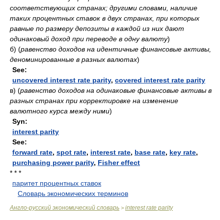
соответствующих странах; другими словами, наличие
таких процентных ставок в двух странах, при которых
равные по размеру депозиты в каждой из них дают
одинаковый доход при переводе в одну валюту
)
б)
(
равенство доходов на идентичные финансовые активы,
деноминированные в разных валютах
)
See:
uncovered interest rate parity
,
covered interest rate parity
в)
(
равенство доходов на одинаковые финансовые активы в
разных странах при корректировке на изменение
валютного курса между ними
)
Syn:
interest parity
See:
forward rate
,
spot rate
,
interest rate
,
base rate
,
key rate
,
purchasing power parity
,
Fisher effect
* * *
паритет процентных ставок
.
.
Словарь экономических терминов
.
Англо-русский экономический словарь
interest rate parity
>