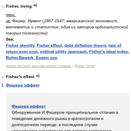
Fisher, Irving
8
перс.
эк.
Фишер, Ирвинг
(
1867-1947; американский экономист,
математик и статистик; один из авторов ординалистской
теории полезности
)
See:
Fisher identity
,
Fisher effect
,
debt deflation theory
,
rate of
return over cost
,
ordinal utility approach
,
Fisher's ideal index
,
Bohm-Bawerk, Eugen von
Англо-русский экономический словарь
Fisher, Irving
>
Fisher’s effect
9
Фишера эффект
Фишера эффект
Обнаруженное И.Фишером принципиальное отличие в
поведении денежного рынка в краткосрочном и
долгосрочном периоде: в последнем случае
утрачивается характерная для первого зависимость