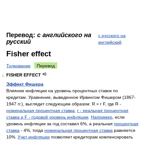
Перевод:
с английского на
с русского на
русский
английский
Fisher effect
Толкование
Перевод
FISHER EFFECT
1
Эффект Фишера
Влияние инфляции на уровень процентных ставок по
кредитам. Уравнение, выведенное Ирвингом Фишером (1867-
1947 гг.), выглядит следующим образом: R = r F, где R -
номинальная процентная ставка
,
r - реальная процентная
ставка и F - годовой уровень инфляции
.
Например
, если
уровень инфляции за год составил 6%, а реальная
процентная
ставка
- 4%, тогда
номинальная процентная ставка
равняется
10%.
Учет инфляции
позволяет кредиторам компенсировать