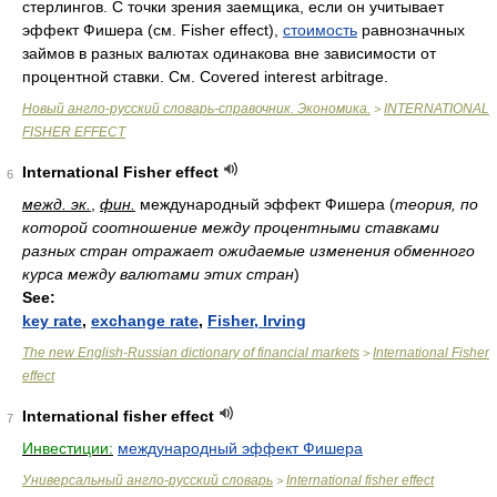
стерлингов. С точки зрения заемщика, если он учитывает
эффект Фишера (см. Fisher effect),
стоимость
равнозначных
займов в разных валютах одинакова вне зависимости от
процентной ставки. См. Covered interest arbitrage.
Новый англо-русский словарь-справочник. Экономика.
INTERNATIONAL
>
FISHER EFFECT
International Fisher effect
6
межд. эк.
,
фин.
международный эффект Фишера
(
теория, по
которой соотношение между процентными ставками
разных стран отражает ожидаемые изменения обменного
курса между валютами этих стран
)
See:
key rate
,
exchange rate
,
Fisher, Irving
The new English-Russian dictionary of financial markets
International Fisher
>
effect
International fisher effect
7
Инвестиции:
международный эффект Фишера
Универсальный англо-русский словарь
International fisher effect
>