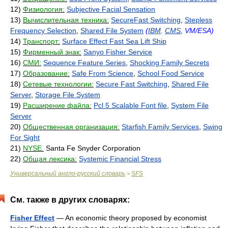
12)
Физиология:
Subjective Facial Sensation
13)
Вычислительная техника:
SecureFast Switching
,
Stepless
Frequency Selection
,
Shared File System
(
IBM
.
CMS
, VM/ESA)
14)
Транспорт:
Surface Effect Fast Sea Lift Ship
15)
Фирменный знак:
Sanyo Fisher Service
16)
СМИ:
Sequence Feature Series
,
Shocking Family Secrets
17)
Образование:
Safe From Science
,
School Food Service
18)
Сетевые технологии:
Secure Fast Switching
,
Shared File
Server
,
Storage File System
19)
Расширение файла:
Pcl 5 Scalable Font file
,
System File
Server
20)
Общественная организация:
Starfish Family Services
,
Swing
For Sight
21)
NYSE.
Santa Fe Snyder Corporation
22)
Общая лексика:
Systemic Financial Stress
Универсальный англо-русский словарь
SFS
>
См. также в других словарях:
Fisher Effect
— An economic theory proposed by economist