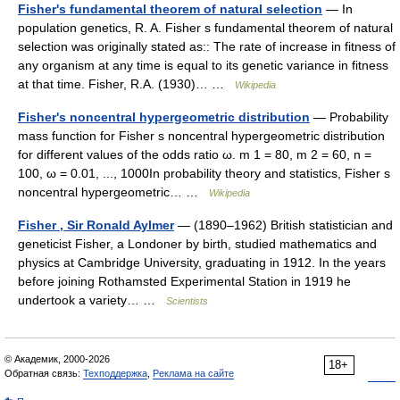
Fisher's fundamental theorem of natural selection
— In
population genetics, R. A. Fisher s fundamental theorem of natural
selection was originally stated as:: The rate of increase in fitness of
any organism at any time is equal to its genetic variance in fitness
at that time. Fisher, R.A. (1930)… …
Wikipedia
Fisher's noncentral hypergeometric distribution
— Probability
mass function for Fisher s noncentral hypergeometric distribution
for different values of the odds ratio ω. m 1 = 80, m 2 = 60, n =
100, ω = 0.01, ..., 1000In probability theory and statistics, Fisher s
noncentral hypergeometric… …
Wikipedia
Fisher , Sir Ronald Aylmer
— (1890–1962) British statistician and
geneticist Fisher, a Londoner by birth, studied mathematics and
physics at Cambridge University, graduating in 1912. In the years
before joining Rothamsted Experimental Station in 1919 he
undertook a variety… …
Scientists
© Академик, 2000-2026
18+
Обратная связь:
Техподдержка
,
Реклама на сайте